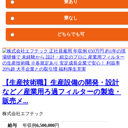
寮あり
寮なし
どちらでも可
【生産技術職】生産設備の開発・設計
など／産業用ろ過フィルターの製造・
販売メ...
株式会社エフテック
給与
年収例
6,500,000
円