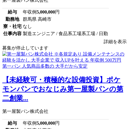
第一屋製パン株式会社
給与
年収例
5,000,000
円
勤務地
群馬県 高崎市
寮・社宅
なし
仕事内容
製造エンジニア / 食品系工場系工場 / 日勤
詳細を表示
募集が停止しています
【未経験可・積極的な設備投資】ポケ
モンパンでおなじみ第一屋製パンの第
二創業...
第一屋製パン株式会社
給与
年収例
5,000,000
円