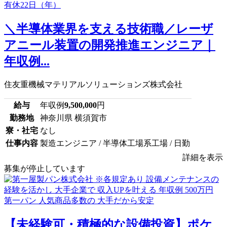
＼半導体業界を支える技術職／レーザ
アニール装置の開発推進エンジニア｜
年収例...
住友重機械マテリアルソリューションズ株式会社
給与
年収例
9,500,000
円
勤務地
神奈川県 横須賀市
寮・社宅
なし
仕事内容
製造エンジニア / 半導体工場系工場 / 日勤
詳細を表示
募集が停止しています
【未経験可・積極的な設備投資】ポケ