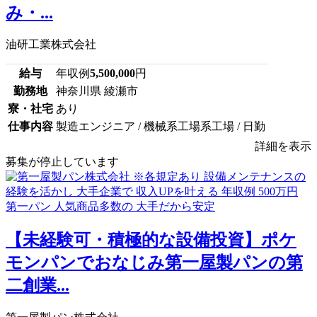
み・...
油研工業株式会社
給与
年収例
5,500,000
円
勤務地
神奈川県 綾瀬市
寮・社宅
あり
仕事内容
製造エンジニア / 機械系工場系工場 / 日勤
詳細を表示
募集が停止しています
【未経験可・積極的な設備投資】ポケ
モンパンでおなじみ第一屋製パンの第
二創業...