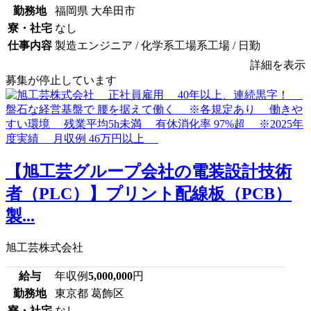
勤務地
福岡県 大牟田市
寮・社宅
なし
仕事内容
製造エンジニア / 化学系工場系工場 / 日勤
詳細を表示
募集が停止しています
【旭工芸グループ会社の電装設計技術
者（PLC）】プリント配線板（PCB）
製...
旭工芸株式会社
給与
年収例
5,000,000
円
勤務地
東京都 葛飾区
寮・社宅
なし