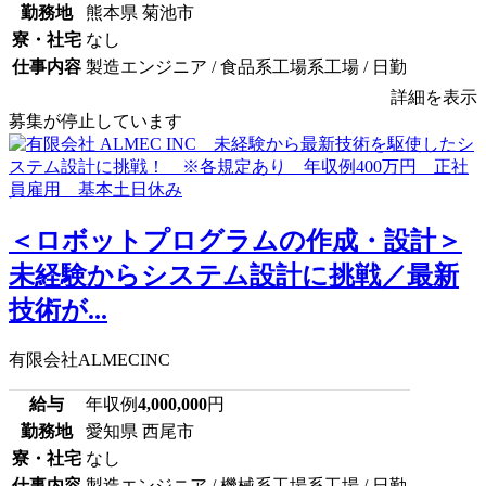
勤務地
熊本県 菊池市
寮・社宅
なし
仕事内容
製造エンジニア / 食品系工場系工場 / 日勤
詳細を表示
募集が停止しています
＜ロボットプログラムの作成・設計＞
未経験からシステム設計に挑戦／最新
技術が...
有限会社ALMECINC
給与
年収例
4,000,000
円
勤務地
愛知県 西尾市
寮・社宅
なし
仕事内容
製造エンジニア / 機械系工場系工場 / 日勤