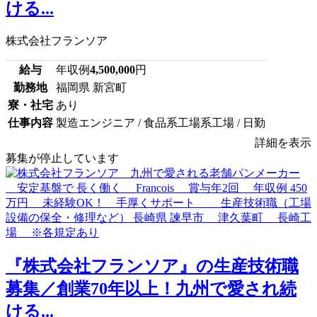
ける...
株式会社フランソア
給与
年収例
4,500,000
円
勤務地
福岡県 新宮町
寮・社宅
あり
仕事内容
製造エンジニア / 食品系工場系工場 / 日勤
詳細を表示
募集が停止しています
『株式会社フランソア』の生産技術職
募集／創業70年以上！九州で愛され続
ける...