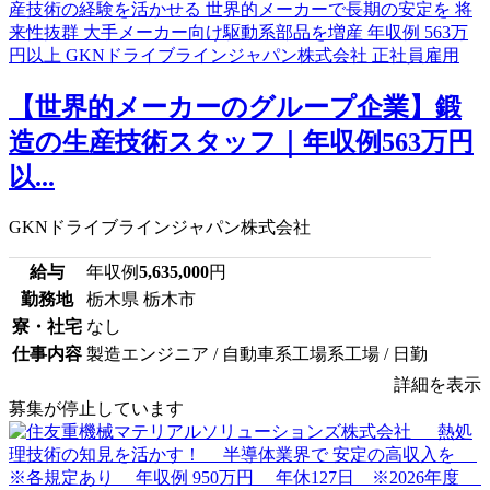
【世界的メーカーのグループ企業】鍛
造の生産技術スタッフ｜年収例563万円
以...
GKNドライブラインジャパン株式会社
給与
年収例
5,635,000
円
勤務地
栃木県 栃木市
寮・社宅
なし
仕事内容
製造エンジニア / 自動車系工場系工場 / 日勤
詳細を表示
募集が停止しています