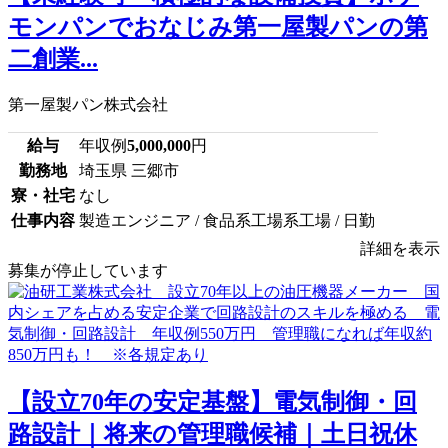
モンパンでおなじみ第一屋製パンの第
二創業...
第一屋製パン株式会社
給与
年収例
5,000,000
円
勤務地
埼玉県 三郷市
寮・社宅
なし
仕事内容
製造エンジニア / 食品系工場系工場 / 日勤
詳細を表示
募集が停止しています
【設立70年の安定基盤】電気制御・回
路設計｜将来の管理職候補｜土日祝休