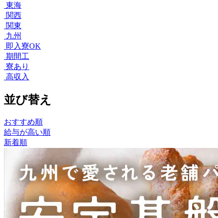
東海
関西
関東
九州
即入寮OK
期間工
寮あり
高収入
並び替え
おすすめ順
給与が高い順
新着順