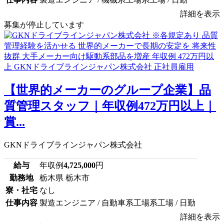
詳細を表示
募集が停止しています
【世界的メーカーのグループ企業】品
質管理スタッフ｜年収例472万円以上｜
賞...
GKNドライブラインジャパン株式会社
給与
年収例
4,725,000
円
勤務地
栃木県 栃木市
寮・社宅
なし
仕事内容
製造エンジニア / 自動車系工場系工場 / 日勤
詳細を表示