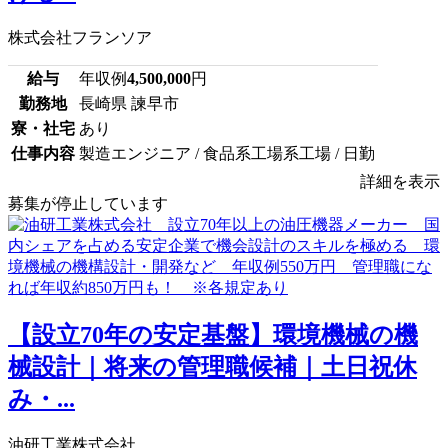
株式会社フランソア
給与
年収例
4,500,000
円
勤務地
長崎県 諫早市
寮・社宅
あり
仕事内容
製造エンジニア / 食品系工場系工場 / 日勤
詳細を表示
募集が停止しています
【設立70年の安定基盤】環境機械の機
械設計｜将来の管理職候補｜土日祝休
み・...
油研工業株式会社