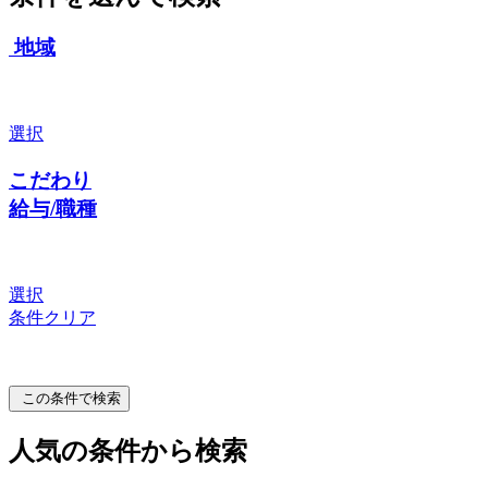
地域
選択
こだわり
給与/職種
選択
条件クリア
この条件で検索
人気の条件から検索