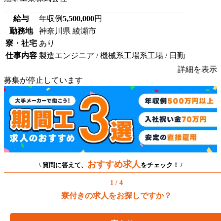
給与
年収例
5,500,000
円
勤務地
神奈川県 綾瀬市
寮・社宅
あり
仕事内容
製造エンジニア / 機械系工場系工場 / 日勤
詳細を表示
募集が停止しています
おすすめ求人
\ 質問に答えて、
をチェック！ /
1 / 4
寮付きの求人をお探しですか？