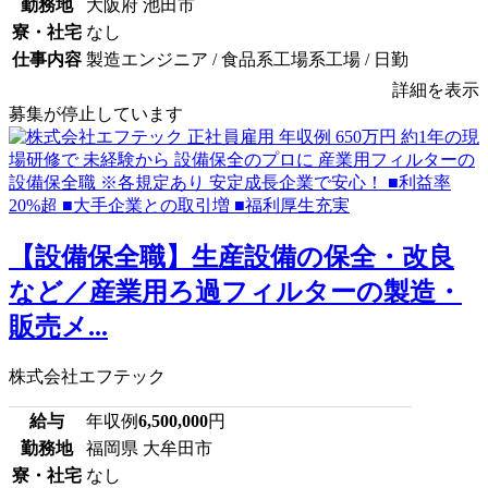
勤務地
大阪府 池田市
寮・社宅
なし
仕事内容
製造エンジニア / 食品系工場系工場 / 日勤
詳細を表示
募集が停止しています
【設備保全職】生産設備の保全・改良
など／産業用ろ過フィルターの製造・
販売メ...
株式会社エフテック
給与
年収例
6,500,000
円
勤務地
福岡県 大牟田市
寮・社宅
なし