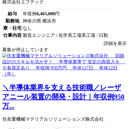
株式会社エフテック
給与
年収例
6,465,000
円
勤務地
神奈川県 横浜市
寮・社宅
なし
仕事内容
製造エンジニア / 化学系工場系工場 / 日勤
詳細を表示
募集が停止しています
＼半導体業界を支える技術職／レーザ
アニール装置の開発・設計｜年収例950
万...
住友重機械マテリアルソリューションズ株式会社