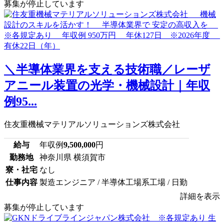
募集が停止しています
＼半導体業界を支える技術職／レーザ
アニール装置の光学・機械設計｜年収
例95...
住友重機械マテリアルソリューションズ株式会社
給与
年収例
9,500,000
円
勤務地
神奈川県 横須賀市
寮・社宅
なし
仕事内容
製造エンジニア / 半導体工場系工場 / 日勤
詳細を表示
募集が停止しています