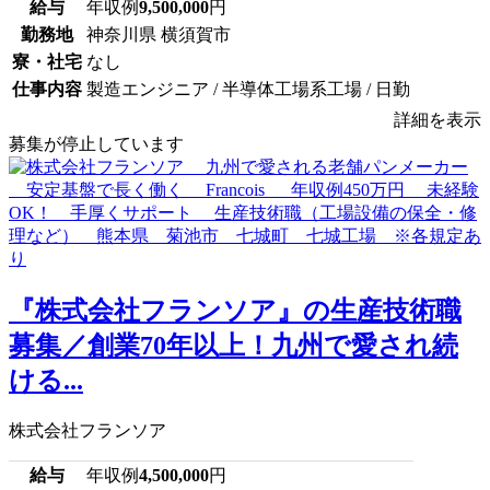
給与
年収例
9,500,000
円
勤務地
神奈川県 横須賀市
寮・社宅
なし
仕事内容
製造エンジニア / 半導体工場系工場 / 日勤
詳細を表示
募集が停止しています
『株式会社フランソア』の生産技術職
募集／創業70年以上！九州で愛され続
ける...
株式会社フランソア
給与
年収例
4,500,000
円