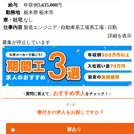
給与
年収例
5,635,000
円
勤務地
栃木県 栃木市
寮・社宅
なし
仕事内容
製造エンジニア / 自動車系工場系工場 / 日勤
詳細を表示
募集が停止しています
おすすめ求人
\ 質問に答えて、
をチェック！ /
1 / 4
寮付きの求人をお探しですか？
寮あり