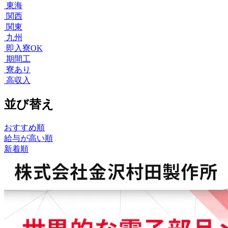
東海
関西
関東
九州
即入寮OK
期間工
寮あり
高収入
並び替え
おすすめ順
給与が高い順
新着順