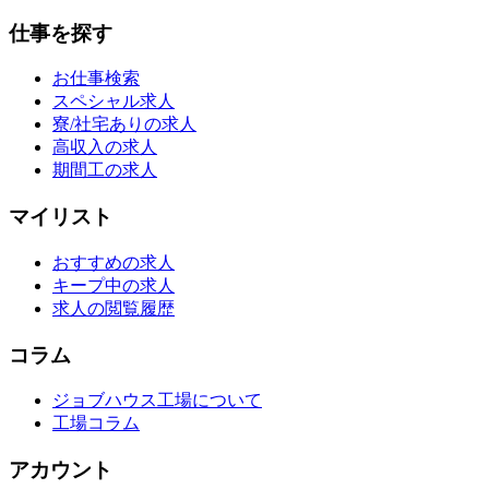
仕事を探す
お仕事検索
スペシャル求人
寮/社宅ありの求人
高収入の求人
期間工の求人
マイリスト
おすすめの求人
キープ中の求人
求人の閲覧履歴
コラム
ジョブハウス工場について
工場コラム
アカウント