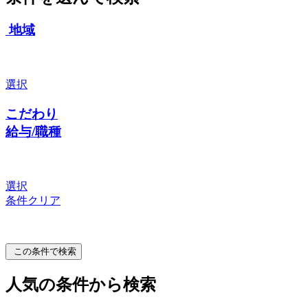
地域
選択
こだわり
給与/職種
選択
条件クリア
この条件で検索
人気の条件から検索