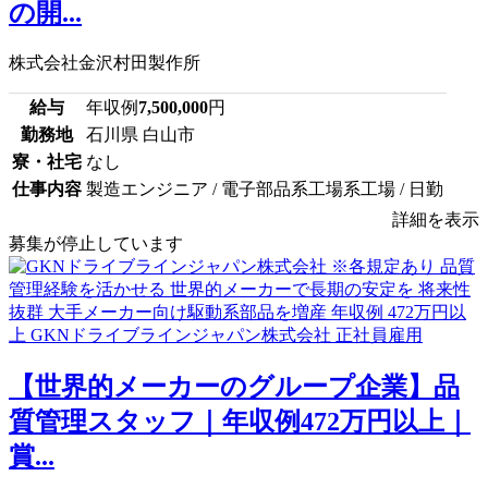
の開...
株式会社金沢村田製作所
給与
年収例
7,500,000
円
勤務地
石川県 白山市
寮・社宅
なし
仕事内容
製造エンジニア / 電子部品系工場系工場 / 日勤
詳細を表示
募集が停止しています
【世界的メーカーのグループ企業】品
質管理スタッフ｜年収例472万円以上｜
賞...