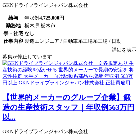
GKNドライブラインジャパン株式会社
給与
年収例
4,725,000
円
勤務地
栃木県 栃木市
寮・社宅
なし
仕事内容
製造エンジニア / 自動車系工場系工場 / 日勤
詳細を表示
募集が停止しています
【世界的メーカーのグループ企業】鍛
造の生産技術スタッフ｜年収例563万円
以...
GKNドライブラインジャパン株式会社