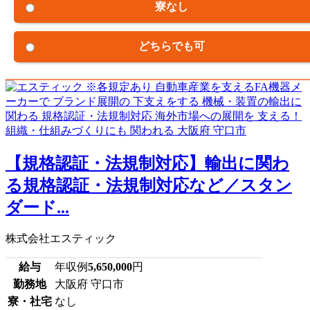
寮なし
どちらでも可
【規格認証・法規制対応】輸出に関わ
る規格認証・法規制対応など／スタン
ダード...
株式会社エスティック
給与
年収例
5,650,000
円
勤務地
大阪府 守口市
寮・社宅
なし