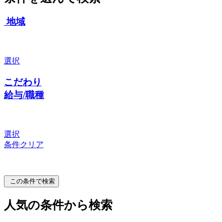
地域
選択
こだわり
給与/職種
選択
条件クリア
この条件で検索
人気の条件から検索