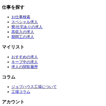
仕事を探す
お仕事検索
スペシャル求人
寮/社宅ありの求人
高収入の求人
期間工の求人
マイリスト
おすすめの求人
キープ中の求人
求人の閲覧履歴
コラム
ジョブハウス工場について
工場コラム
アカウント