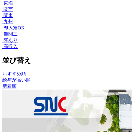
東海
関西
関東
九州
即入寮OK
期間工
寮あり
高収入
並び替え
おすすめ順
給与が高い順
新着順