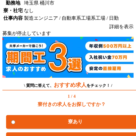
勤務地
埼玉県 桶川市
寮・社宅
なし
仕事内容
製造エンジニア / 自動車系工場系工場 / 日勤
詳細を表示
募集が停止しています
おすすめ求人
\ 質問に答えて、
をチェック！ /
1 / 4
寮付きの求人をお探しですか？
寮あり