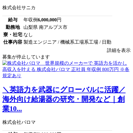
株式会社サニカ
給与
年収例
6,000,000
円
勤務地
山梨県 南アルプス市
寮・社宅
なし
仕事内容
製造エンジニア / 機械系工場系工場 / 日勤
詳細を表示
募集が停止しています
＼英語力を武器にグローバルに活躍／
海外向け給湯器の研究・開発など｜創
業10...
株式会社パロマ