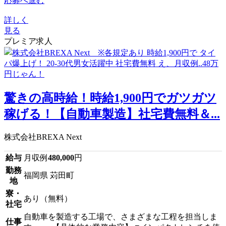
応募へ進む
詳しく
見る
プレミア求人
驚きの高時給！時給1,900円でガツガツ
稼げる！【自動車製造】社宅費無料＆...
株式会社BREXA Next
給与
月収例
480,000
円
勤務
福岡県 苅田町
地
寮・
あり（無料）
社宅
自動車を製造する工場で、さまざまな工程を担当しま
仕事