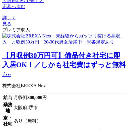
＼最短45秒で完了／
応募へ進む
詳しく
見る
プレミア求人
【月収例30万円可】備品付き社宅に即
入居OK！／しかも社宅費はずっと無料
♪...
株式会社BREXA Next
給与
月収例
300,000
円
勤務
大阪府 堺市
地
寮・
あり（無料）
社宅