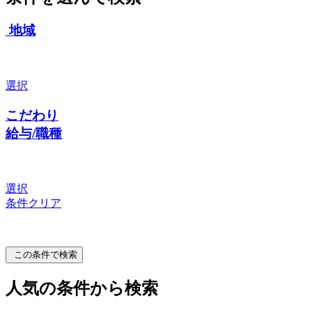
地域
選択
こだわり
給与/職種
選択
条件クリア
この条件で検索
人気の条件から検索