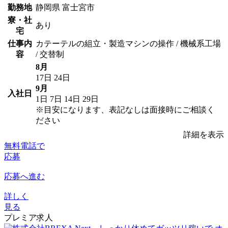
勤務地
静岡県 富士宮市
寮・社
あり
宅
仕事内
カテーテルの組立・製造マシンの操作 / 機械系工場
容
/ 交替制
8月
17日
24日
9月
入社日
1日
7日
14日
29日
※目安になります、表記なしは面接時にご相談く
ださい
詳細を表示
無料電話で
応募
応募へ進む
詳しく
見る
プレミア求人