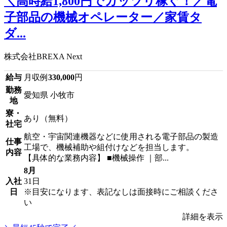
＼高時給1,800円でガッツリ稼ぐ！／電
子部品の機械オペレーター／家賃タ
ダ...
株式会社BREXA Next
給与
月収例
330,000
円
勤務
愛知県 小牧市
地
寮・
あり（無料）
社宅
航空・宇宙関連機器などに使用される電子部品の製造
仕事
工場で、機械補助や組付けなどを担当します。
内容
【具体的な業務内容】 ■機械操作 ｜部...
8月
入社
31日
日
※目安になります、表記なしは面接時にご相談くださ
い
詳細を表示