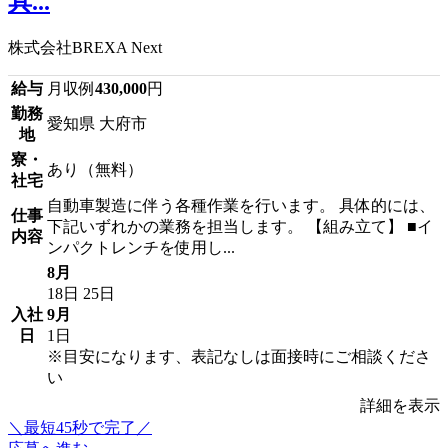
具...
株式会社BREXA Next
給与
月収例
430,000
円
勤務
愛知県 大府市
地
寮・
あり（無料）
社宅
自動車製造に伴う各種作業を行います。 具体的には、
仕事
下記いずれかの業務を担当します。 【組み立て】 ■イ
内容
ンパクトレンチを使用し...
8月
18日
25日
入社
9月
日
1日
※目安になります、表記なしは面接時にご相談くださ
い
詳細を表示
＼最短45秒で完了／