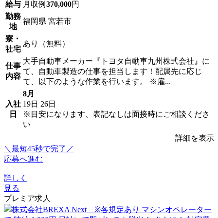
給与
月収例
370,000
円
勤務
福岡県 宮若市
地
寮・
あり（無料）
社宅
大手自動車メーカー『トヨタ自動車九州株式会社』に
仕事
て、自動車製造の仕事を担当します！配属先に応じ
内容
て、以下のような作業を行います。 ※雇...
8月
入社
19日
26日
日
※目安になります、表記なしは面接時にご相談くださ
い
詳細を表示
＼最短45秒で完了／
応募へ進む
詳しく
見る
プレミア求人