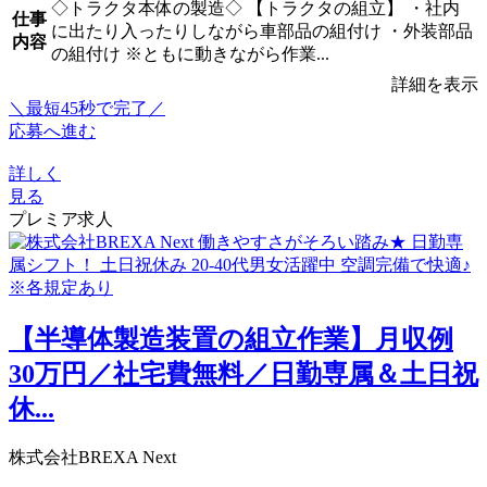
◇トラクタ本体の製造◇ 【トラクタの組立】 ・社内
仕事
に出たり入ったりしながら車部品の組付け ・外装部品
内容
の組付け ※ともに動きながら作業...
詳細を表示
＼最短45秒で完了／
応募へ進む
詳しく
見る
プレミア求人
【半導体製造装置の組立作業】月収例
30万円／社宅費無料／日勤専属＆土日祝
休...
株式会社BREXA Next