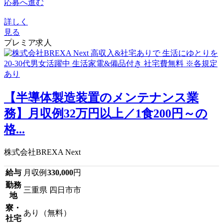
応募へ進む
詳しく
見る
プレミア求人
【半導体製造装置のメンテナンス業
務】月収例32万円以上／1食200円～の
格...
株式会社BREXA Next
給与
月収例
330,000
円
勤務
三重県 四日市市
地
寮・
あり（無料）
社宅