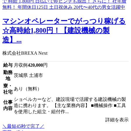
マシンオペレーターでがっつり稼げる
☆高時給1,800円！【建設機械の製
造】...
株式会社BREXA Next
給与
月収例
420,000
円
勤務
茨城県 土浦市
地
寮・
あり（無料）
社宅
ショベルカーなど、建設現場で活躍する建設機械の製
仕事
造に携わります。 【主な業務内容】 ■機械操作 ■工具
内容
を使用した組立・組付作...
詳細を表示
＼最短45秒で完了／