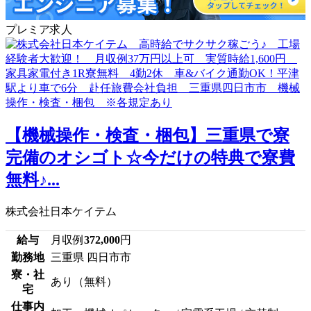
プレミア求人
【機械操作・検査・梱包】三重県で寮
完備のオシゴト☆今だけの特典で寮費
無料♪...
株式会社日本ケイテム
給与
月収例
372,000
円
勤務地
三重県 四日市市
寮・社
あり（無料）
宅
仕事内