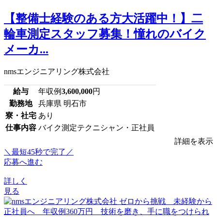
【整備士経験のある方大活躍中！】二
輪車測定スタッフ募集！憧れのバイク
メーカ...
nmsエンジニアリング株式会社
給与
年収例
3,600,000
円
勤務地
兵庫県 明石市
寮・社宅
あり
仕事内容
バイク測定テクニシャン・正社員
詳細を表示
＼最短45秒で完了／
応募へ進む
詳しく
見る