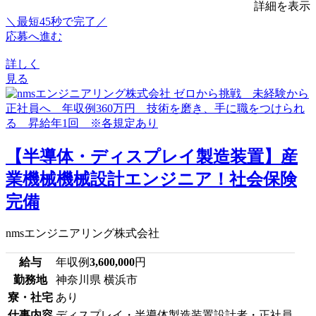
詳細を表示
＼最短45秒で完了／
応募へ進む
詳しく
見る
【半導体・ディスプレイ製造装置】産
業機械機械設計エンジニア！社会保険
完備
nmsエンジニアリング株式会社
給与
年収例
3,600,000
円
勤務地
神奈川県 横浜市
寮・社宅
あり
仕事内容
ディスプレイ・半導体製造装置設計者・正社員