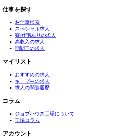
仕事を探す
お仕事検索
スペシャル求人
寮/社宅ありの求人
高収入の求人
期間工の求人
マイリスト
おすすめの求人
キープ中の求人
求人の閲覧履歴
コラム
ジョブハウス工場について
工場コラム
アカウント