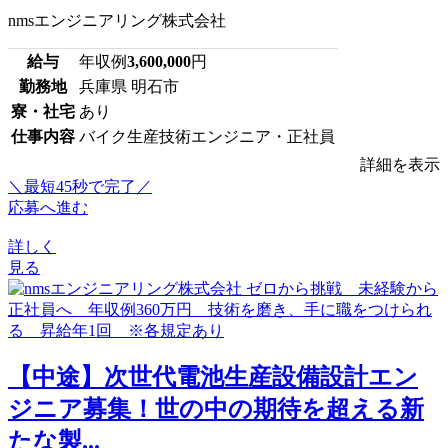
nmsエンジニアリング株式会社
給与
年収例
3,600,000
円
勤務地
兵庫県 明石市
寮・社宅
あり
仕事内容
バイク生産技術エンジニア・正社員
詳細を表示
＼最短45秒で完了／
応募へ進む
詳しく
見る
【中途】次世代電池生産設備設計エン
ジニア募集！世の中の期待を超える新
たな製...