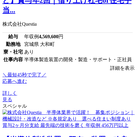
ど】賞与年2回｜借り上げ社宅or住宅手
当...
株式会社Questia
給与
年収例
4,569,600
円
勤務地
宮城県 大和町
寮・社宅
あり
仕事内容
半導体製造装置の開発・製造・サポート・正社員
詳細を表示
＼最短45秒で完了／
応募へ進む
詳しく
見る
スペシャル