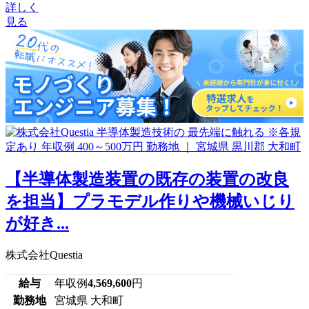
詳しく
見る
【半導体製造装置の既存の装置の改良
を担当】プラモデル作りや機械いじり
が好き...
株式会社Questia
給与
年収例
4,569,600
円
勤務地
宮城県 大和町