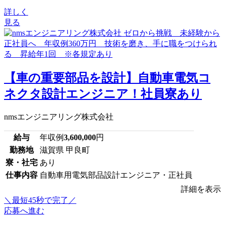
詳しく
見る
【車の重要部品を設計】自動車電気コ
ネクタ設計エンジニア！社員寮あり
nmsエンジニアリング株式会社
給与
年収例
3,600,000
円
勤務地
滋賀県 甲良町
寮・社宅
あり
仕事内容
自動車用電気部品設計エンジニア・正社員
詳細を表示
＼最短45秒で完了／
応募へ進む