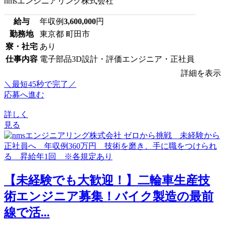
nmsエンジニアリング株式会社
給与
年収例
3,600,000
円
勤務地
東京都 町田市
寮・社宅
あり
仕事内容
電子部品3D設計・評価エンジニア・正社員
詳細を表示
＼最短45秒で完了／
応募へ進む
詳しく
見る
【未経験でも大歓迎！】二輪車生産技
術エンジニア募集！バイク製造の最前
線で活...