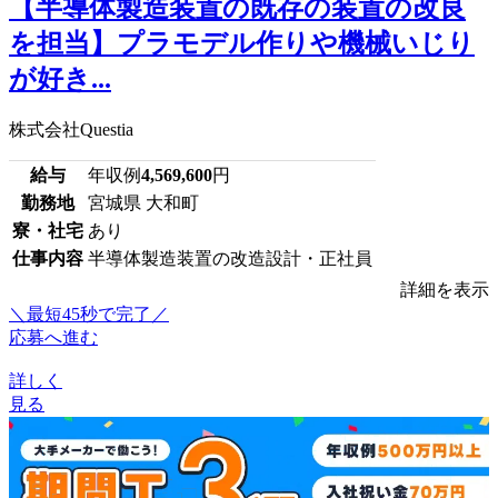
【半導体製造装置の既存の装置の改良
を担当】プラモデル作りや機械いじり
が好き...
株式会社Questia
給与
年収例
4,569,600
円
勤務地
宮城県 大和町
寮・社宅
あり
仕事内容
半導体製造装置の改造設計・正社員
詳細を表示
＼最短45秒で完了／
応募へ進む
詳しく
見る