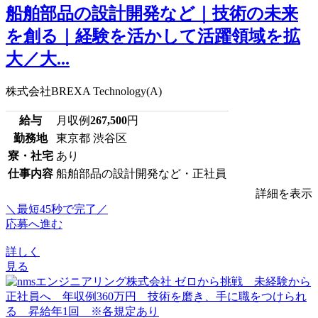
船舶部品の設計開発など｜技術の未来
を創る｜経験を活かして活躍領域を拡
大／大...
株式会社BREXA Technology(A)
給与
月収例
267,500
円
勤務地
東京都 渋谷区
寮・社宅
あり
仕事内容
船舶部品の設計開発など・正社員
詳細を表示
＼最短45秒で完了／
応募へ進む
詳しく
見る