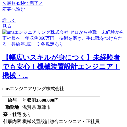
＼最短45秒で完了／
応募へ進む
詳しく
見る
【幅広いスキルが身につく】未経験者
でも安心！機械装置設計エンジニア！
機械・...
nmsエンジニアリング株式会社
給与
年収例
3,600,000
円
勤務地
滋賀県 草津市
寮・社宅
あり
仕事内容
機械装置設計総合エンジニア・正社員