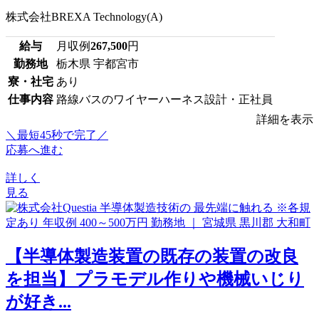
株式会社BREXA Technology(A)
給与
月収例
267,500
円
勤務地
栃木県 宇都宮市
寮・社宅
あり
仕事内容
路線バスのワイヤーハーネス設計・正社員
詳細を表示
＼最短45秒で完了／
応募へ進む
詳しく
見る
【半導体製造装置の既存の装置の改良
を担当】プラモデル作りや機械いじり
が好き...