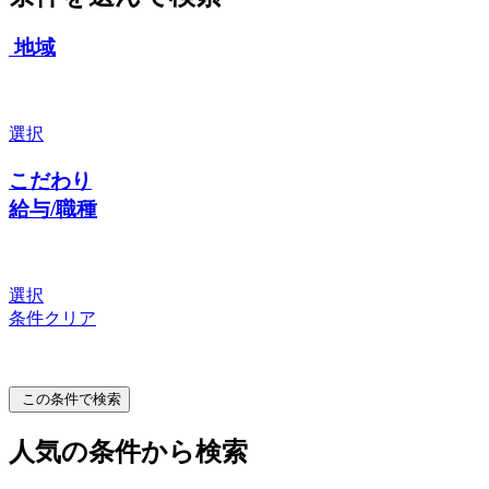
地域
選択
こだわり
給与/職種
選択
条件クリア
この条件で検索
人気の条件から検索