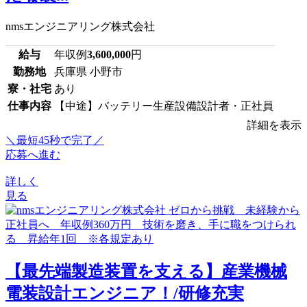
nmsエンジニアリング株式会社
給与
年収例
3,600,000
円
勤務地
兵庫県 小野市
寮・社宅
あり
仕事内容
【中途】バッテリー生産設備設計者・正社員
詳細を表示
＼最短45秒で完了／
応募へ進む
詳しく
見る
【最先端製造装置を支える】産業機械
電装設計エンジニア！/研修充実