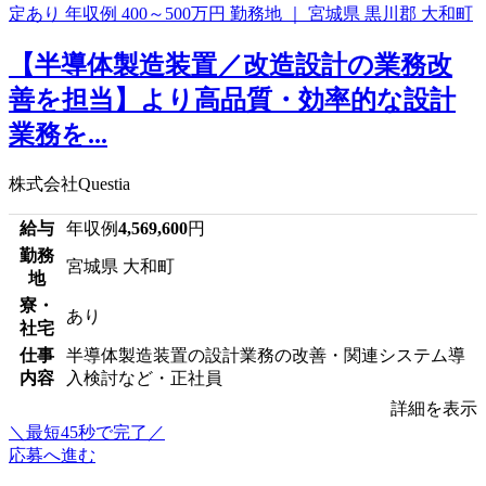
【半導体製造装置／改造設計の業務改
善を担当】より高品質・効率的な設計
業務を...
株式会社Questia
給与
年収例
4,569,600
円
勤務
宮城県 大和町
地
寮・
あり
社宅
仕事
半導体製造装置の設計業務の改善・関連システム導
内容
入検討など・正社員
詳細を表示
＼最短45秒で完了／
応募へ進む