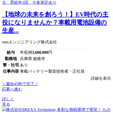
【地球の未来を創ろう！】EV時代の主
役になりませんか？車載用電池設備の
生産...
nmsエンジニアリング株式会社
給与
年収例
3,600,000
円
勤務地
兵庫県 姫路市
寮・社宅
あり
仕事内容
車載バッテリー製造技術者・正社員
詳細を表示
＼最短45秒で完了／
応募へ進む
詳しく
見る