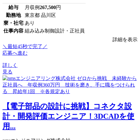
給与
月収例
267,500
円
勤務地
東京都 品川区
寮・社宅
あり
仕事内容
組み込み制御設計・正社員
詳細を表示
＼最短45秒で完了／
応募へ進む
詳しく
見る
【電子部品の設計に挑戦】コネクタ設
計・開発評価エンジニア！3DCADを使
用...