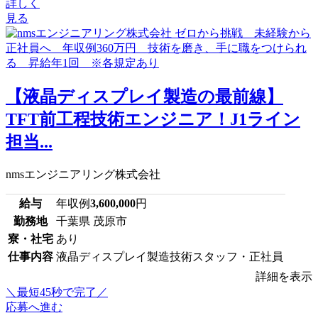
詳しく
見る
【液晶ディスプレイ製造の最前線】
TFT前工程技術エンジニア！J1ライン
担当...
nmsエンジニアリング株式会社
給与
年収例
3,600,000
円
勤務地
千葉県 茂原市
寮・社宅
あり
仕事内容
液晶ディスプレイ製造技術スタッフ・正社員
詳細を表示
＼最短45秒で完了／
応募へ進む