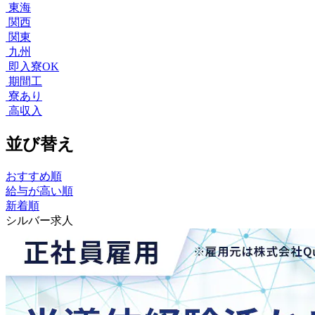
東海
関西
関東
九州
即入寮OK
期間工
寮あり
高収入
並び替え
おすすめ順
給与が高い順
新着順
シルバー求人