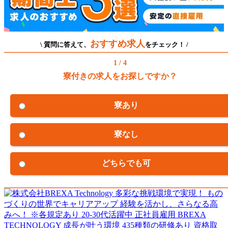
おすすめ求人
\ 質問に答えて、
をチェック！ /
1 / 4
寮付きの求人をお探しですか？
寮あり
寮なし
どちらでも可