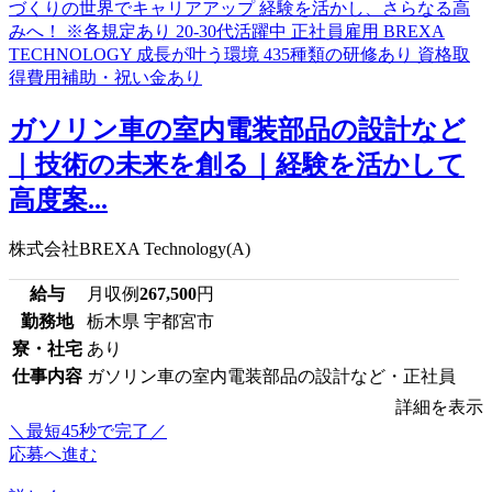
ガソリン車の室内電装部品の設計など
｜技術の未来を創る｜経験を活かして
高度案...
株式会社BREXA Technology(A)
給与
月収例
267,500
円
勤務地
栃木県 宇都宮市
寮・社宅
あり
仕事内容
ガソリン車の室内電装部品の設計など・正社員
詳細を表示
＼最短45秒で完了／
応募へ進む