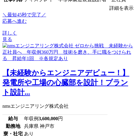
詳細を表示
＼最短45秒で完了／
応募へ進む
詳しく
見る
【未経験からエンジニアデビュー！】
発電所や工場の心臓部を設計！プラン
ト設計...
nmsエンジニアリング株式会社
給与
年収例
3,600,000
円
勤務地
兵庫県 神戸市
寮・社宅
あり