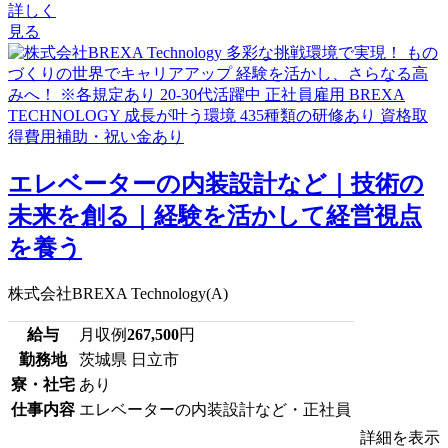
詳しく
見る
エレベーターの内装設計など｜技術の
未来を創る｜経験を活かして経営視点
を養う
株式会社BREXA Technology(A)
給与
月収例
267,500
円
勤務地
茨城県 日立市
寮・社宅
あり
仕事内容
エレベーターの内装設計など・正社員
詳細を表示