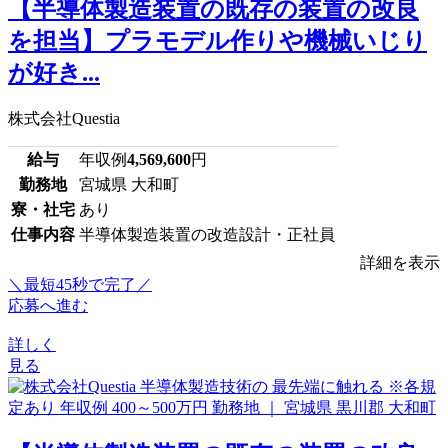
【半導体製造装置の既存の装置の改良
を担当】プラモデル作りや機械いじり
が好き...
株式会社Questia
給与
年収例
4,569,600
円
勤務地
宮城県 大和町
寮・社宅
あり
仕事内容
半導体製造装置の改造設計・正社員
詳細を表示
＼最短45秒で完了／
応募へ進む
詳しく
見る