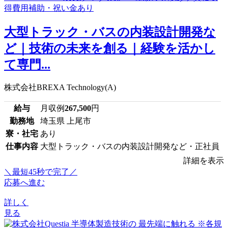
大型トラック・バスの内装設計開発な
ど｜技術の未来を創る｜経験を活かし
て専門...
株式会社BREXA Technology(A)
給与
月収例
267,500
円
勤務地
埼玉県 上尾市
寮・社宅
あり
仕事内容
大型トラック・バスの内装設計開発など・正社員
詳細を表示
＼最短45秒で完了／
応募へ進む
詳しく
見る