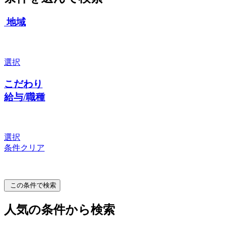
地域
選択
こだわり
給与/職種
選択
条件クリア
この条件で検索
人気の条件から検索