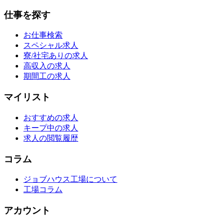
仕事を探す
お仕事検索
スペシャル求人
寮/社宅ありの求人
高収入の求人
期間工の求人
マイリスト
おすすめの求人
キープ中の求人
求人の閲覧履歴
コラム
ジョブハウス工場について
工場コラム
アカウント