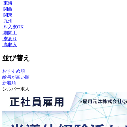
東海
関西
関東
九州
即入寮OK
期間工
寮あり
高収入
並び替え
おすすめ順
給与が高い順
新着順
シルバー求人