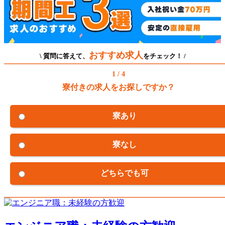
おすすめ求人
\ 質問に答えて、
をチェック！ /
1 / 4
寮付きの求人をお探しですか？
寮あり
寮なし
どちらでも可