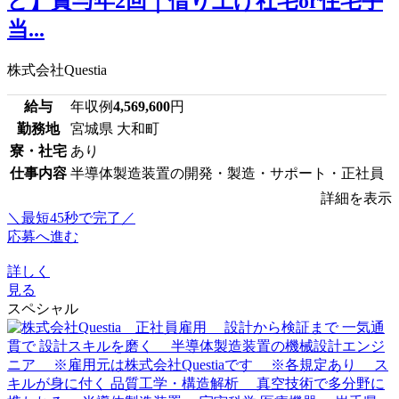
ど】賞与年2回｜借り上げ社宅or住宅手
当...
株式会社Questia
給与
年収例
4,569,600
円
勤務地
宮城県 大和町
寮・社宅
あり
仕事内容
半導体製造装置の開発・製造・サポート・正社員
詳細を表示
＼最短45秒で完了／
応募へ進む
詳しく
見る
スペシャル