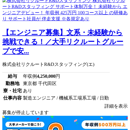
【エンジニア募集】文系・未経験から
挑戦できる！／大手リクルートグルー
プで安...
株式会社リクルートR&Dスタッフィング(エ)
給与
年収例
4,250,000
円
勤務地
東京都 千代田区
寮・社宅
あり
仕事内容
製造エンジニア / 機械系工場系工場 / 日勤
詳細を表示
募集が停止しています