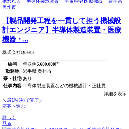
【製品開発工程を一貫して担う機械設
計エンジニア】半導体製造装置・医療
機器・...
株式会社Questia
給与
年収例
5,600,000
円
勤務地
岩手県 奥州市
寮・社宅
あり
仕事内容
半導体製造装置などの機械設計・正社員
詳細を表示
＼最短45秒で完了／
応募へ進む
詳しく
見る