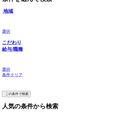
地域
選択
こだわり
給与/職種
選択
条件クリア
この条件で検索
人気の条件から検索