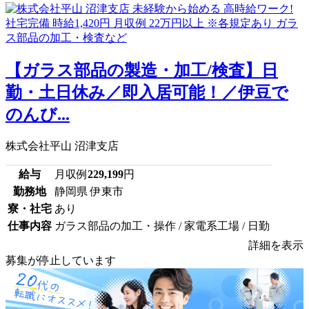
【ガラス部品の製造・加工/検査】日
勤・土日休み／即入居可能！／伊豆で
のんび...
株式会社平山 沼津支店
給与
月収例
229,199
円
勤務地
静岡県 伊東市
寮・社宅
あり
仕事内容
ガラス部品の加工・操作 / 家電系工場 / 日勤
詳細を表示
募集が停止しています