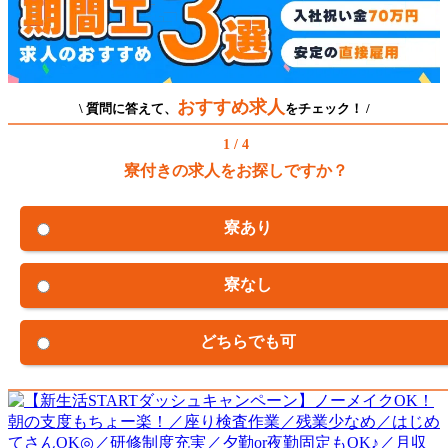
おすすめ求人
\ 質問に答えて、
をチェック！ /
1 / 4
寮付きの求人をお探しですか？
寮あり
寮なし
どちらでも可