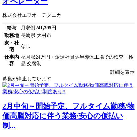
オペレーター
株式会社エフオーテクニカ
給与
月収例
241,395
円
勤務地
長崎県 大村市
寮・社
なし
宅
仕事内
≪月収24万円・派遣社員≫半導体工場での検査・検
容
品 交替制
詳細を表示
募集が停止しています
2月中旬～開始予定、フルタイム勤務/物
価高騰対応に伴う業務/安心の仮払い
制...