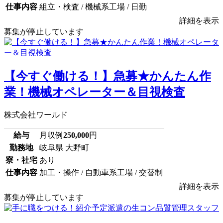
仕事内容
組立・検査 / 機械系工場 / 日勤
詳細を表示
募集が停止しています
【今すぐ働ける！】急募★かんたん作
業！機械オペレーター＆目視検査
株式会社ワールド
給与
月収例
250,000
円
勤務地
岐阜県 大野町
寮・社宅
あり
仕事内容
加工・操作 / 自動車系工場 / 交替制
詳細を表示
募集が停止しています