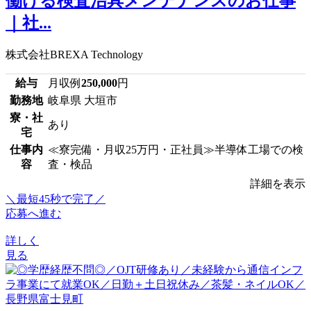
働ける検査治具メンテナンスのお仕事
｜社...
株式会社BREXA Technology
給与
月収例
250,000
円
勤務地
岐阜県 大垣市
寮・社
あり
宅
仕事内
≪寮完備・月収25万円・正社員≫半導体工場での検
容
査・検品
詳細を表示
＼最短45秒で完了／
応募へ進む
詳しく
見る