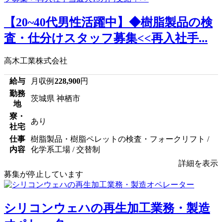
【20~40代男性活躍中】◆樹脂製品の検
査・仕分けスタッフ募集<<再入社手...
高木工業株式会社
給与
月収例
228,900
円
勤務
茨城県 神栖市
地
寮・
あり
社宅
仕事
樹脂製品・樹脂ペレットの検査・フォークリフト /
内容
化学系工場 / 交替制
詳細を表示
募集が停止しています
シリコンウェハの再生加工業務・製造