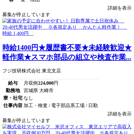
詳細を表示
募集が停止しています
時給1400円★履歴書不要★未経験歓迎★
軽作業★スマホ部品の組立や検査作業...
フジ技研株式会社 東北支店
給与
月収例
224,000
円
勤務地
宮城県 大崎市
寮・社宅
なし
仕事内容
加工・検査 / 電子部品系工場 / 日勤
詳細を表示
募集が停止しています