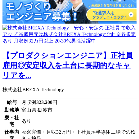
【プロダクションエンジニア】正社員
雇用◎安定収入を土台に長期的なキャ
リアを...
株式会社BREXA Technology
給与
月収例
323,200
円
勤務地
富山県 砺波市
寮・社
あり
宅
仕事内
≪寮完備・月収32万円・正社員≫半導体工場での検
容
査・検品