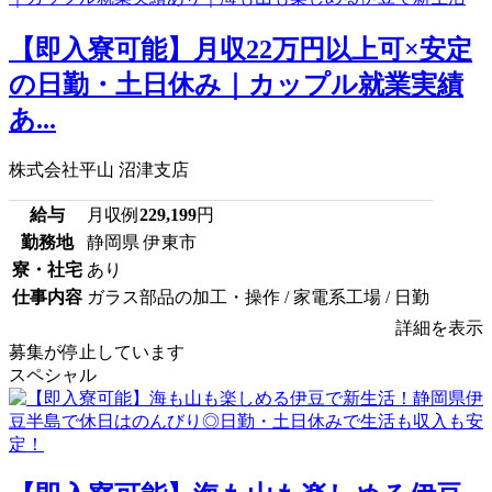
【即入寮可能】月収22万円以上可×安定
の日勤・土日休み｜カップル就業実績
あ...
株式会社平山 沼津支店
給与
月収例
229,199
円
勤務地
静岡県 伊東市
寮・社宅
あり
仕事内容
ガラス部品の加工・操作 / 家電系工場 / 日勤
詳細を表示
募集が停止しています
スペシャル