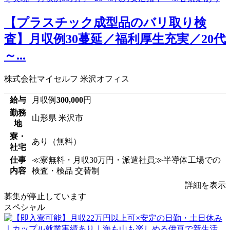
【プラスチック成型品のバリ取り検
査】月収例30蔓延／福利厚生充実／20代
～...
株式会社マイセルフ 米沢オフィス
給与
月収例
300,000
円
勤務
山形県 米沢市
地
寮・
あり（無料）
社宅
仕事
≪寮無料・月収30万円・派遣社員≫半導体工場での
内容
検査・検品 交替制
詳細を表示
募集が停止しています
スペシャル