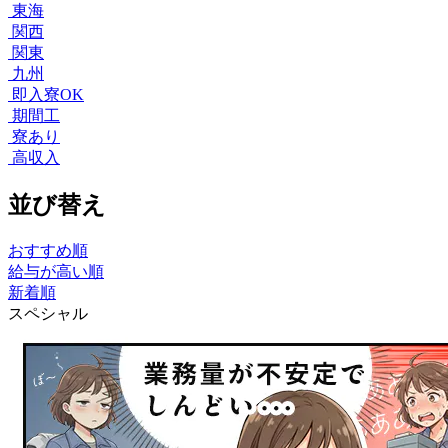
東海
関西
関東
九州
即入寮OK
期間工
寮あり
高収入
並び替え
おすすめ順
給与が高い順
新着順
スペシャル