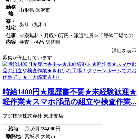
勤務
山形県 米沢市
地
寮・
あり（無料）
社宅
仕事
≪寮無料・月収30万円・派遣社員≫半導体工場での
内容
検査・検品 交替制
詳細を表示
募集が停止しています
時給1400円★履歴書不要★未経験歓迎★
軽作業★スマホ部品の組立や検査作業...
フジ技研株式会社 東北支店
給与
月収例
224,000
円
勤務地
宮城県 大崎市