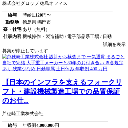
株式会社グロップ 徳島オフィス
給与
時給
1,120
円〜
勤務地
徳島県 鳴門市
寮・社宅
あり（無料）
仕事内容
機械操作・製造補助 / 電子部品系工場 / 日勤
詳細を表示
募集が停止しています
【日本のインフラを支えるフォークリ
フト・建設機械製造工場での品質保証
のお仕...
芦穂崎工業株式会社
給与
年収例
4,000,000
円