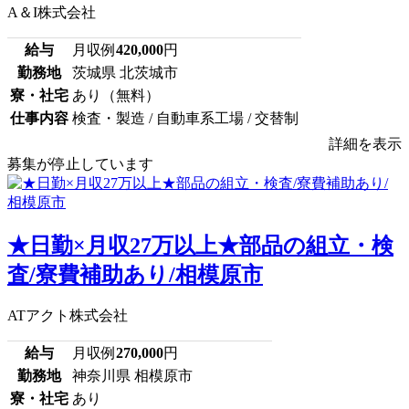
A＆I株式会社
給与
月収例
420,000
円
勤務地
茨城県 北茨城市
寮・社宅
あり（無料）
仕事内容
検査・製造 / 自動車系工場 / 交替制
詳細を表示
募集が停止しています
★日勤×月収27万以上★部品の組立・検
査/寮費補助あり/相模原市
ATアクト株式会社
給与
月収例
270,000
円
勤務地
神奈川県 相模原市
寮・社宅
あり