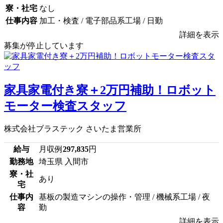
寮・社宅
なし
仕事内容
加工・検査 / 電子部品系工場 / 日勤
詳細を表示
募集が停止しています
家具家電付き寮＋2万円補助！ロボット
モーター検査スタッフ
株式会社ブラステック さいたま営業所
給与
月収例
297,835
円
勤務地
埼玉県 入間市
寮・社
あり
宅
仕事内
基板の製造マシンの操作・管理 / 機械系工場 / 夜
容
勤
詳細を表示