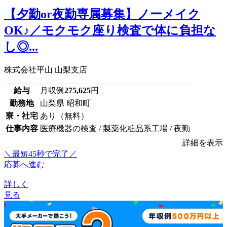
【夕勤or夜勤専属募集】ノーメイク
OK♪／モクモク座り検査で体に負担な
し◎...
株式会社平山 山梨支店
給与
月収例
275,625
円
勤務地
山梨県 昭和町
寮・社宅
あり（無料）
仕事内容
医療機器の検査 / 製薬化粧品系工場 / 夜勤
詳細を表示
＼最短45秒で完了／
応募へ進む
詳しく
見る