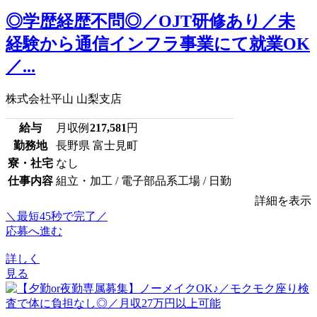
◎学歴経歴不問◎／OJT研修あり／未
経験から通信インフラ事業にて就業OK
／...
株式会社平山 山梨支店
給与
月収例
217,581
円
勤務地
長野県 富士見町
寮・社宅
なし
仕事内容
組立・加工 / 電子部品系工場 / 日勤
詳細を表示
＼最短45秒で完了／
応募へ進む
詳しく
見る