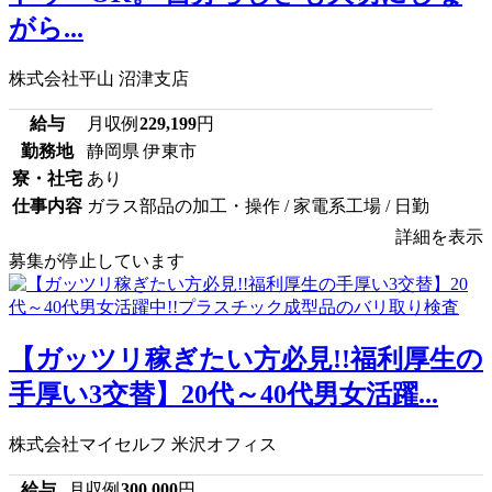
がら...
株式会社平山 沼津支店
給与
月収例
229,199
円
勤務地
静岡県 伊東市
寮・社宅
あり
仕事内容
ガラス部品の加工・操作 / 家電系工場 / 日勤
詳細を表示
募集が停止しています
【ガッツリ稼ぎたい方必見!!福利厚生の
手厚い3交替】20代～40代男女活躍...
株式会社マイセルフ 米沢オフィス
給与
月収例
300,000
円