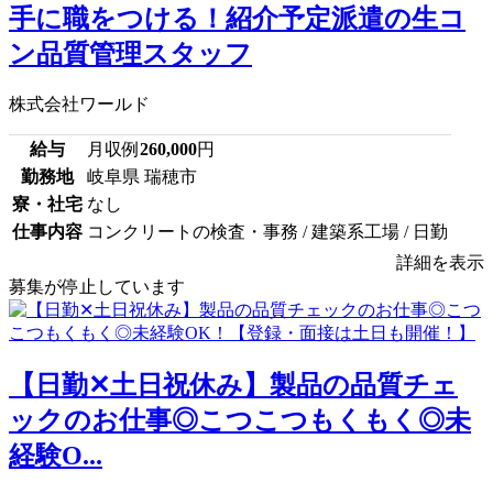
手に職をつける！紹介予定派遣の生コ
ン品質管理スタッフ
株式会社ワールド
給与
月収例
260,000
円
勤務地
岐阜県 瑞穂市
寮・社宅
なし
仕事内容
コンクリートの検査・事務 / 建築系工場 / 日勤
詳細を表示
募集が停止しています
【日勤✕土日祝休み】製品の品質チェ
ックのお仕事◎こつこつもくもく◎未
経験O...