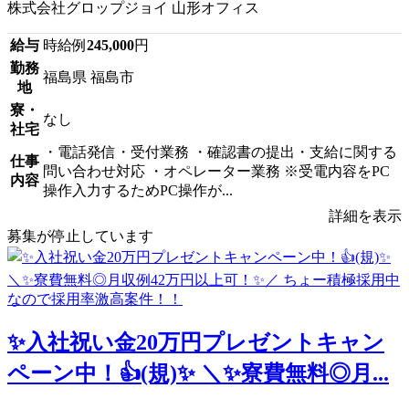
株式会社グロップジョイ 山形オフィス
給与
時給例
245,000
円
勤務
福島県 福島市
地
寮・
なし
社宅
・電話発信・受付業務 ・確認書の提出・支給に関する
仕事
問い合わせ対応 ・オペレーター業務 ※受電内容をPC
内容
操作入力するためPC操作が...
詳細を表示
募集が停止しています
✨入社祝い金20万円プレゼントキャン
ペーン中！👍(規)✨ ＼✨寮費無料◎月...