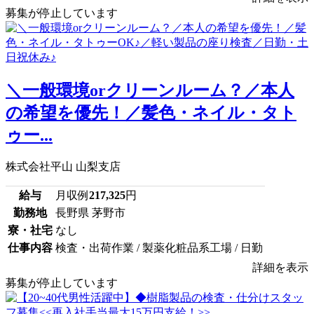
募集が停止しています
＼一般環境orクリーンルーム？／本人
の希望を優先！／髪色・ネイル・タト
ゥー...
株式会社平山 山梨支店
給与
月収例
217,325
円
勤務地
長野県 茅野市
寮・社宅
なし
仕事内容
検査・出荷作業 / 製薬化粧品系工場 / 日勤
詳細を表示
募集が停止しています