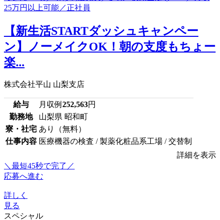
【新生活STARTダッシュキャンペー
ン】ノーメイクOK！朝の支度もちょー
楽...
株式会社平山 山梨支店
給与
月収例
252,563
円
勤務地
山梨県 昭和町
寮・社宅
あり（無料）
仕事内容
医療機器の検査 / 製薬化粧品系工場 / 交替制
詳細を表示
＼最短45秒で完了／
応募へ進む
詳しく
見る
スペシャル