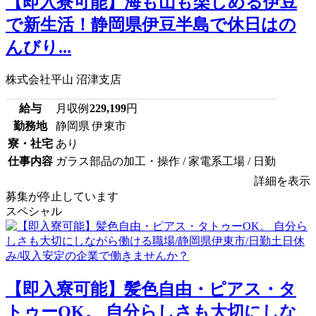
【即入寮可能】海も山も楽しめる伊豆
で新生活！静岡県伊豆半島で休日はの
んびり...
株式会社平山 沼津支店
給与
月収例
229,199
円
勤務地
静岡県 伊東市
寮・社宅
あり
仕事内容
ガラス部品の加工・操作 / 家電系工場 / 日勤
詳細を表示
募集が停止しています
スペシャル
【即入寮可能】髪色自由・ピアス・タ
トゥーOK。 自分らしさも大切にしな