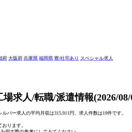
都府
大阪府
兵庫県
福岡県
寮/社宅あり
スペシャル求人
場求人/転職/派遣情報
(2026/08
シルバー求人の平均月収は315,911円、求人件数は19件です。
ております。
仕事を探す際の参考にしてみてください。