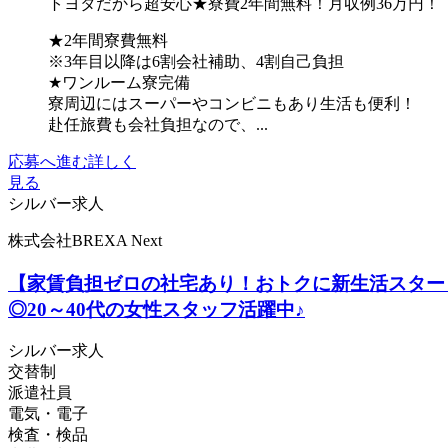
トヨタだから超安心★寮費2年間無料！月収例36万円！
★2年間寮費無料
※3年目以降は6割会社補助、4割自己負担
★ワンルーム寮完備
寮周辺にはスーパーやコンビニもあり生活も便利！
赴任旅費も会社負担なので、...
応募へ進む
詳しく
見る
シルバー求人
株式会社BREXA Next
【家賃負担ゼロの社宅あり！おトクに新生活スター
◎20～40代の女性スタッフ活躍中♪
シルバー求人
交替制
派遣社員
電気・電子
検査・検品