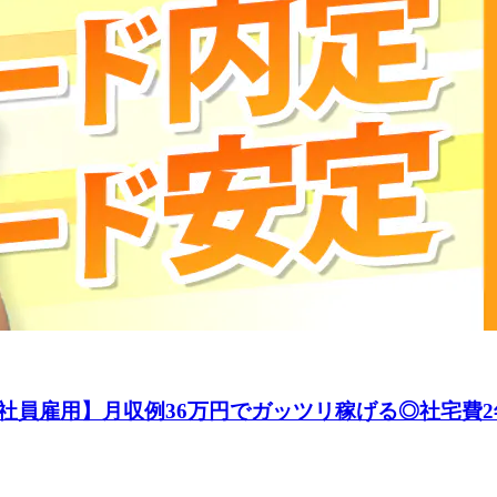
社員雇用】月収例36万円でガッツリ稼げる◎社宅費2