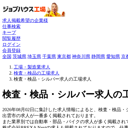
求人掲載希望の企業様
仕事検索
キープ
閲覧履歴
ログイン
会員登録
全国
茨城県
埼玉県
千葉県
東京都
神奈川県
静岡県
愛知県
京
工場・製造業求人
検査・検品の工場求人
検査・検品・シルバー求人の工場求人
検査・検品・シルバー求人の工
2026年08月02日に集計した求人情報によると、検査・検品・
出雲市の求人が一番多く掲載されております。
また業界別では自動車・部品・バイクの求人が多く掲載され
株式会社BREXA Nextの求人も掲載されておりますので、