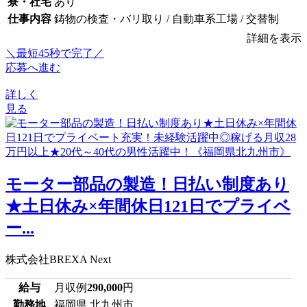
寮・社宅
あり
仕事内容
鋳物の検査・バリ取り / 自動車系工場 / 交替制
詳細を表示
＼最短45秒で完了／
応募へ進む
詳しく
見る
モーター部品の製造！日払い制度あり
★土日休み×年間休日121日でプライベ
ー...
株式会社BREXA Next
給与
月収例
290,000
円
勤務地
福岡県 北九州市