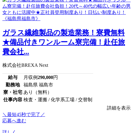
ガラス繊維製品の製造業務！寮費無料
★備品付きワンルーム寮完備！赴任旅
費会社...
株式会社BREXA Next
給与
月収例
290,000
円
勤務地
福島県 福島市
寮・社宅
あり（無料）
仕事内容
検査・運搬 / 化学系工場 / 交替制
詳細を表示
＼最短45秒で完了／
応募へ進む
詳しく