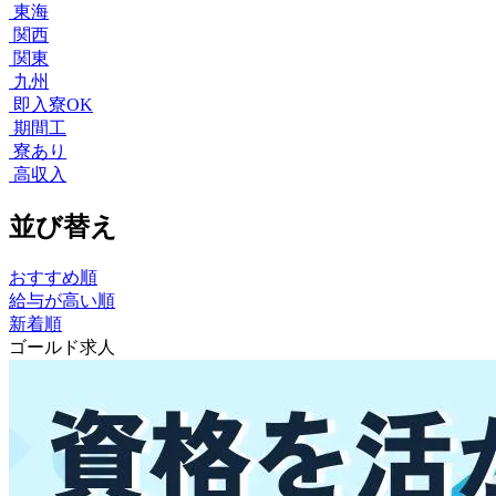
東海
関西
関東
九州
即入寮OK
期間工
寮あり
高収入
並び替え
おすすめ順
給与が高い順
新着順
ゴールド求人