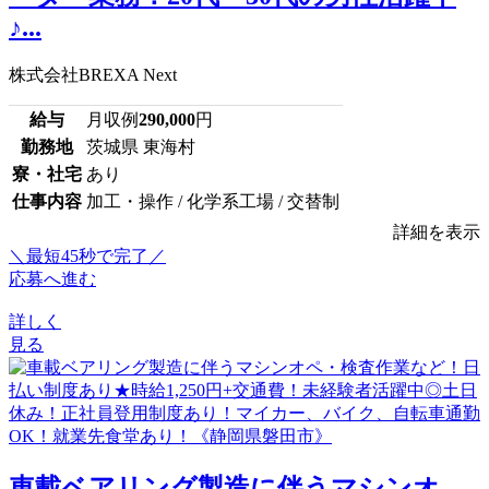
♪...
株式会社BREXA Next
給与
月収例
290,000
円
勤務地
茨城県 東海村
寮・社宅
あり
仕事内容
加工・操作 / 化学系工場 / 交替制
詳細を表示
＼最短45秒で完了／
応募へ進む
詳しく
見る
車載ベアリング製造に伴うマシンオ