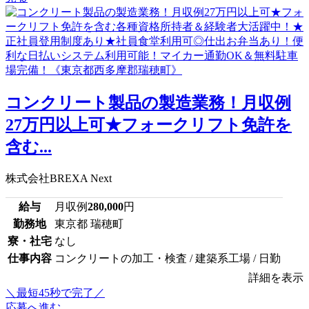
コンクリート製品の製造業務！月収例
27万円以上可★フォークリフト免許を
含む...
株式会社BREXA Next
給与
月収例
280,000
円
勤務地
東京都 瑞穂町
寮・社宅
なし
仕事内容
コンクリートの加工・検査 / 建築系工場 / 日勤
詳細を表示
＼最短45秒で完了／
応募へ進む