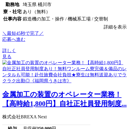
勤務地
埼玉県 桶川市
寮・社宅
あり（無料）
仕事内容
鍛造機の加工・操作 / 機械系工場 / 交替制
詳細を表示
＼最短45秒で完了／
応募へ進む
詳しく
見る
金属加工の装置のオペレーター業務！
【高時給1,800円】自社正社員登用制度...
株式会社BREXA Next
給与
月収例
350,000
円