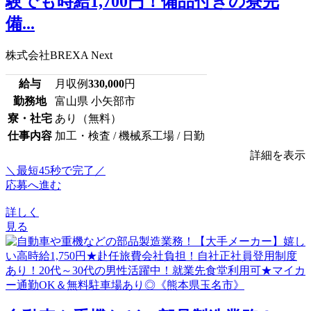
験でも時給1,700円！備品付きの寮完
備...
株式会社BREXA Next
給与
月収例
330,000
円
勤務地
富山県 小矢部市
寮・社宅
あり（無料）
仕事内容
加工・検査 / 機械系工場 / 日勤
詳細を表示
＼最短45秒で完了／
応募へ進む
詳しく
見る