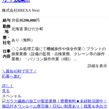
株式会社BREXA Next
給与
月収例
290,000
円
勤務
北海道 新ひだか町
地
寮・
あり（無料）
社宅
◇ごみ処理工場にて機械操作や保全作業◇ プラントの
仕事
操業業務（設備の監視・点検業務、クレーン等の操作
内容
業務） ・パソコン操作作業（8割） ...
詳細を表示
＼最短45秒で完了／
応募へ進む
詳しく
見る
スペシャル