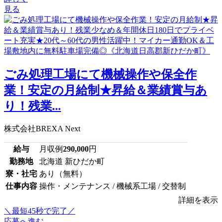
見る
ごみ処理工場にて機械操作や保全作
業！安定の月給制★昇給＆業績賞与あ
り！残業...
株式会社BREXA Next
給与
月収例
290,000
円
勤務地
北海道 新ひだか町
寮・社宅
あり（無料）
仕事内容
操作・メンテナンス / 機械系工場 / 交替制
詳細を表示
＼最短45秒で完了／
応募へ進む