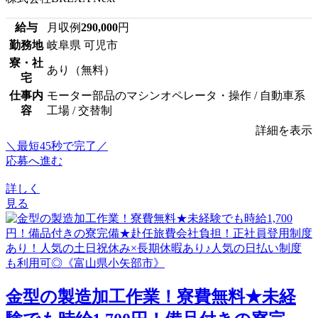
給与
月収例
290,000
円
勤務地
岐阜県 可児市
寮・社
あり（無料）
宅
仕事内
モーター部品のマシンオペレータ・操作 / 自動車系
容
工場 / 交替制
詳細を表示
＼最短45秒で完了／
応募へ進む
詳しく
見る
金型の製造加工作業！寮費無料★未経