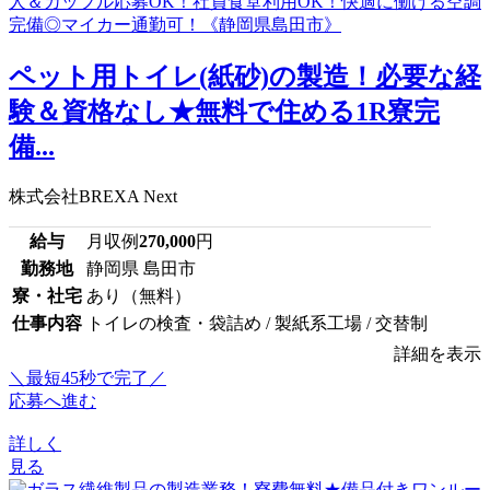
ペット用トイレ(紙砂)の製造！必要な経
験＆資格なし★無料で住める1R寮完
備...
株式会社BREXA Next
給与
月収例
270,000
円
勤務地
静岡県 島田市
寮・社宅
あり（無料）
仕事内容
トイレの検査・袋詰め / 製紙系工場 / 交替制
詳細を表示
＼最短45秒で完了／
応募へ進む
詳しく
見る