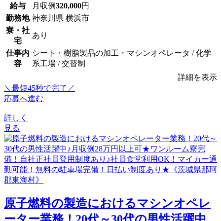
給与
月収例
320,000
円
勤務地
神奈川県 横浜市
寮・社
あり
宅
仕事内
シート・樹脂製品の加工・マシンオペレータ / 化学
容
系工場 / 交替制
詳細を表示
＼最短45秒で完了／
応募へ進む
詳しく
見る
原子燃料の製造におけるマシンオペレ
ーター業務！20代～30代の男性活躍中