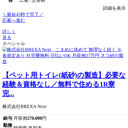
容
工場 / 交替制
詳細を表示
＼最短45秒で完了／
応募へ進む
詳しく
見る
スペシャル
【ペット用トイレ(紙砂)の製造】必要な
経験＆資格なし／無料で住める1R寮
完...
株式会社BREXA Next
給与
月収例
270,000
円
勤務