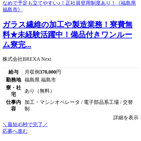
ガラス繊維の加工や製造業務！寮費無
料★未経験活躍中！備品付きワンルー
ム寮完...
株式会社BREXA Next
給与
月収例
370,000
円
勤務地
福島県 福島市
寮・社
あり（無料）
宅
仕事内
加工・マシンオペレータ / 電子部品系工場 / 交替
容
制
詳細を表示
＼最短45秒で完了／
応募へ進む