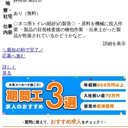
静岡県 島田市
地
寮・
あり（無料）
社宅
◇ネコ用トイレ(紙砂)の製造◇ ・原料を機械に投入作
仕事
業 ・製品の目視検査後の梱包作業 ・出来上がった製
内容
品が乾燥されているかどうかなど...
詳細を表示
＼最短45秒で完了／
応募へ進む
詳しく
見る
おすすめ求人
\ 質問に答えて、
をチェック！ /