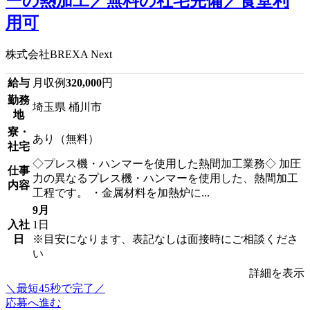
ーの熱加工／無料の社宅完備／食堂利
用可
株式会社BREXA Next
給与
月収例
320,000
円
勤務
埼玉県 桶川市
地
寮・
あり（無料）
社宅
◇プレス機・ハンマーを使用した熱間加工業務◇ 加圧
仕事
力の異なるプレス機・ハンマーを使用した、熱間加工
内容
工程です。 ・金属材料を加熱炉に...
9月
入社
1日
日
※目安になります、表記なしは面接時にご相談くださ
い
詳細を表示
＼最短45秒で完了／
応募へ進む