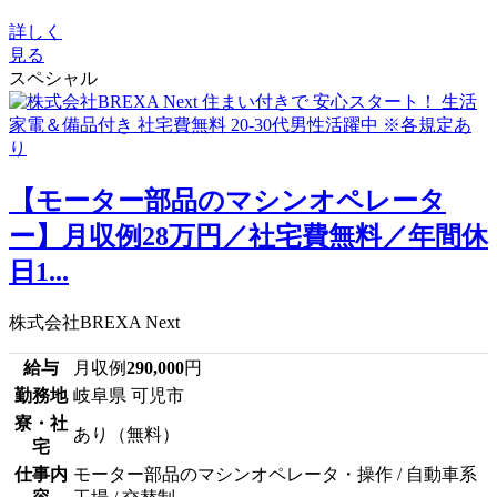
詳しく
見る
スペシャル
【モーター部品のマシンオペレータ
ー】月収例28万円／社宅費無料／年間休
日1...
株式会社BREXA Next
給与
月収例
290,000
円
勤務地
岐阜県 可児市
寮・社
あり（無料）
宅
仕事内
モーター部品のマシンオペレータ・操作 / 自動車系