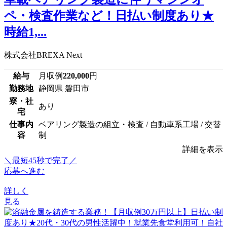
ペ・検査作業など！日払い制度あり★
時給1,...
株式会社BREXA Next
給与
月収例
220,000
円
勤務地
静岡県 磐田市
寮・社
あり
宅
仕事内
ベアリング製造の組立・検査 / 自動車系工場 / 交替
容
制
詳細を表示
＼最短45秒で完了／
応募へ進む
詳しく
見る