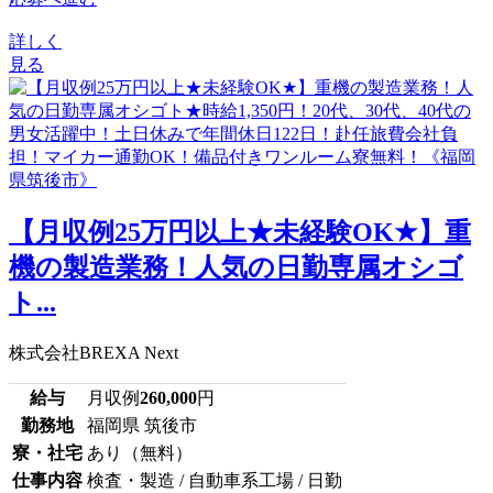
詳しく
見る
【月収例25万円以上★未経験OK★】重
機の製造業務！人気の日勤専属オシゴ
ト...
株式会社BREXA Next
給与
月収例
260,000
円
勤務地
福岡県 筑後市
寮・社宅
あり（無料）
仕事内容
検査・製造 / 自動車系工場 / 日勤