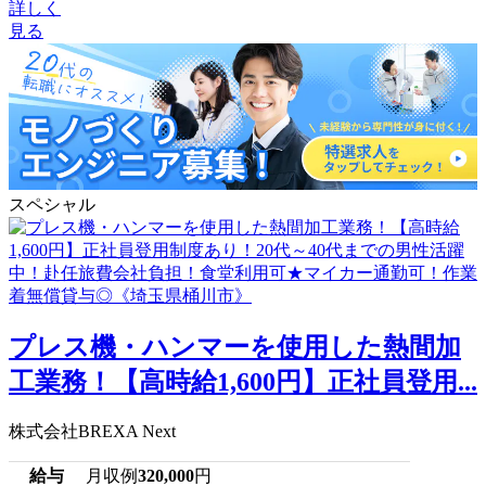
詳しく
見る
スペシャル
プレス機・ハンマーを使用した熱間加
工業務！【高時給1,600円】正社員登用...
株式会社BREXA Next
給与
月収例
320,000
円