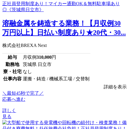
溶融金属を鋳造する業務！【月収例30
万円以上】日払い制度あり★20代・30...
株式会社BREXA Next
給与
月収例
310,000
円
勤務地
茨城県 日立市
寮・社宅
なし
仕事内容
運搬・鋳造 / 機械系工場 / 交替制
詳細を表示
＼最短45秒で完了／
応募へ進む
詳しく
見る