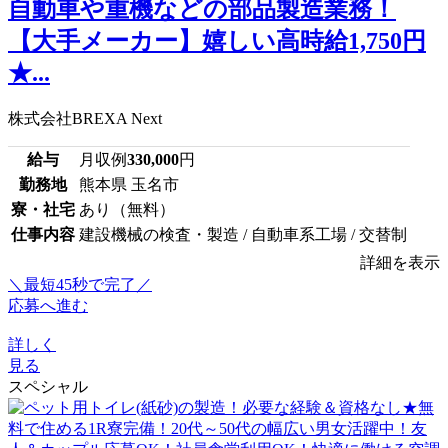
自動車や重機などの部品製造業務！
【大手メーカー】嬉しい高時給1,750円
★...
株式会社BREXA Next
給与
月収例
330,000
円
勤務地
熊本県 玉名市
寮・社宅
あり（無料）
仕事内容
建設機械の検査・製造 / 自動車系工場 / 交替制
詳細を表示
＼最短45秒で完了／
応募へ進む
詳しく
見る
スペシャル