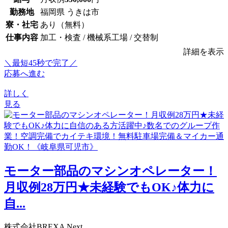
勤務地
福岡県 うきは市
寮・社宅
あり（無料）
仕事内容
加工・検査 / 機械系工場 / 交替制
詳細を表示
＼最短45秒で完了／
応募へ進む
詳しく
見る
モーター部品のマシンオペレーター！
月収例28万円★未経験でもOK♪体力に
自...
株式会社BREXA Next