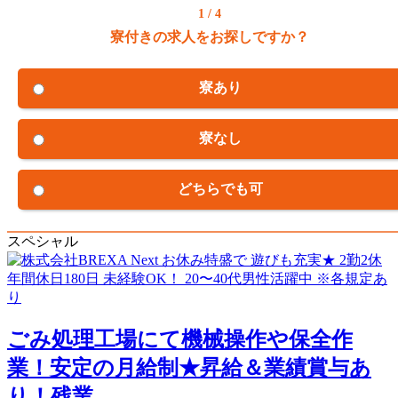
1 / 4
寮付きの求人をお探しですか？
寮あり
寮なし
どちらでも可
スペシャル
ごみ処理工場にて機械操作や保全作
業！安定の月給制★昇給＆業績賞与あ
り！残業...