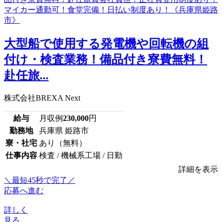
大型船で使用する発電機や回転機の組
付け・検査業務！備品付き寮費無料！
赴任旅...
株式会社BREXA Next
給与
月収例
230,000
円
勤務地
兵庫県 姫路市
寮・社宅
あり（無料）
仕事内容
検査 / 機械系工場 / 日勤
詳細を表示
＼最短45秒で完了／
応募へ進む
詳しく
見る