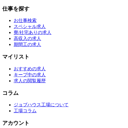
仕事を探す
お仕事検索
スペシャル求人
寮/社宅ありの求人
高収入の求人
期間工の求人
マイリスト
おすすめの求人
キープ中の求人
求人の閲覧履歴
コラム
ジョブハウス工場について
工場コラム
アカウント