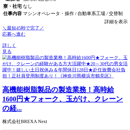
寮・社宅
なし
仕事内容
マシンオペレータ・操作 / 自動車系工場 / 交替制
詳細を表示
＼最短45秒で完了／
応募へ進む
詳しく
見る
高機能樹脂製品の製造業務！高時給
1600円★フォーク、玉がけ、クレーン
の経...
株式会社BREXA Next