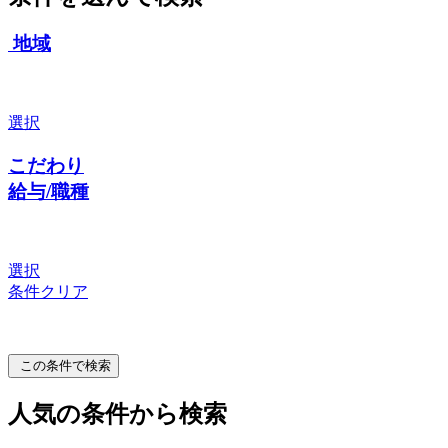
地域
選択
こだわり
給与/職種
選択
条件クリア
この条件で検索
人気の条件から検索