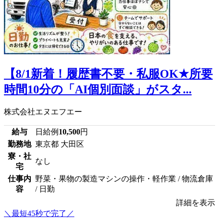
【8/1新着！履歴書不要・私服OK★所要
時間10分の「AI個別面談」がスタ...
株式会社エヌエフエー
給与
日給例
10,500
円
勤務地
東京都 大田区
寮・社
なし
宅
仕事内
野菜・果物の製造マシンの操作・軽作業 / 物流倉庫
容
/ 日勤
詳細を表示
＼最短45秒で完了／