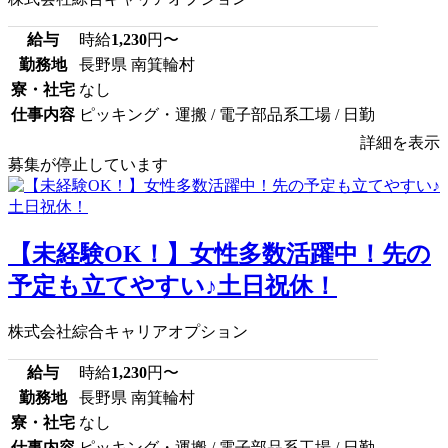
給与
時給
1,230
円〜
勤務地
長野県 南箕輪村
寮・社宅
なし
仕事内容
ピッキング・運搬 / 電子部品系工場 / 日勤
詳細を表示
募集が停止しています
【未経験OK！】女性多数活躍中！先の
予定も立てやすい♪土日祝休！
株式会社綜合キャリアオプション
給与
時給
1,230
円〜
勤務地
長野県 南箕輪村
寮・社宅
なし
仕事内容
ピッキング・運搬 / 電子部品系工場 / 日勤