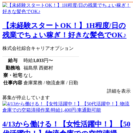
【未経験スタートOK！】1H程度/日の
残業でちょい稼ぎ！好きな髪色でOK♪
株式会社綜合キャリアオプション
給与
時給
1,033
円〜
勤務地
福島県 西郷村
寮・社宅
なし
仕事内容
倉庫業務 / 物流倉庫 / 日勤
詳細を表示
募集が停止しています
4/13から働ける！【女性活躍中！】【50