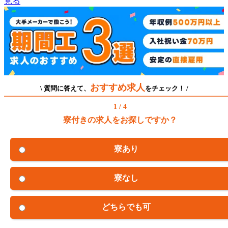
見る
おすすめ求人
\ 質問に答えて、
をチェック！ /
1 / 4
寮付きの求人をお探しですか？
寮あり
寮なし
どちらでも可