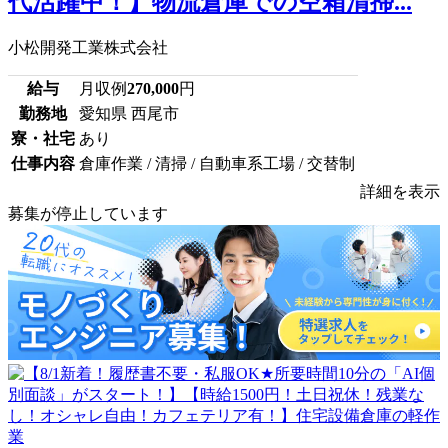
代活躍中！】物流倉庫での空箱清掃...
小松開発工業株式会社
給与
月収例
270,000
円
勤務地
愛知県 西尾市
寮・社宅
あり
仕事内容
倉庫作業 / 清掃 / 自動車系工場 / 交替制
詳細を表示
募集が停止しています