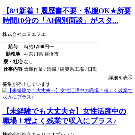
【8/1新着！履歴書不要・私服OK★所要
時間10分の「AI個別面談」がスタ...
株式会社エヌエフエー
給与
時給
1,500
円〜
勤務地
神奈川県 横浜市
寮・社宅
なし
仕事内容
倉庫作業 / 清掃 / 建築系工場 / 日勤
詳細を表示
募集が停止しています
【未経験でも大丈夫☆】女性活躍中の
職場！程よく残業で収入にプラス♪
株式会社綜合キャリアオプション