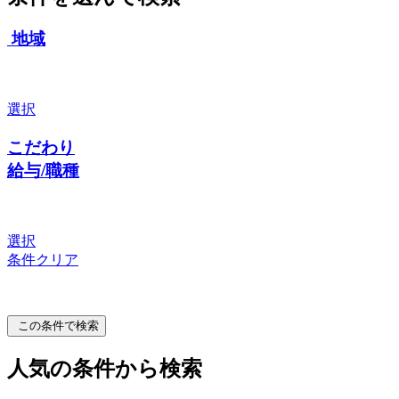
地域
選択
こだわり
給与/職種
選択
条件クリア
この条件で検索
人気の条件から検索