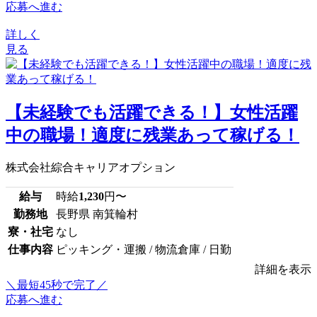
応募へ進む
詳しく
見る
【未経験でも活躍できる！】女性活躍
中の職場！適度に残業あって稼げる！
株式会社綜合キャリアオプション
給与
時給
1,230
円〜
勤務地
長野県 南箕輪村
寮・社宅
なし
仕事内容
ピッキング・運搬 / 物流倉庫 / 日勤
詳細を表示
＼最短45秒で完了／
応募へ進む