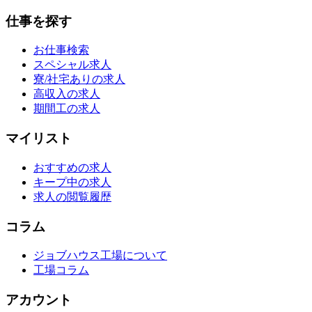
仕事を探す
お仕事検索
スペシャル求人
寮/社宅ありの求人
高収入の求人
期間工の求人
マイリスト
おすすめの求人
キープ中の求人
求人の閲覧履歴
コラム
ジョブハウス工場について
工場コラム
アカウント