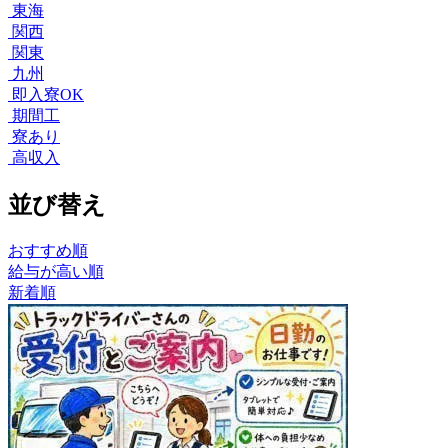
東海
関西
関東
九州
即入寮OK
期間工
寮あり
高収入
並び替え
おすすめ順
給与が高い順
新着順