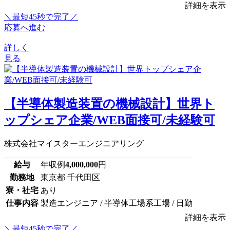
詳細を表示
＼最短45秒で完了／
応募へ進む
詳しく
見る
【半導体製造装置の機械設計】世界ト
ップシェア企業/WEB面接可/未経験可
株式会社マイスターエンジニアリング
給与
年収例
4,000,000
円
勤務地
東京都 千代田区
寮・社宅
あり
仕事内容
製造エンジニア / 半導体工場系工場 / 日勤
詳細を表示
＼最短45秒で完了／