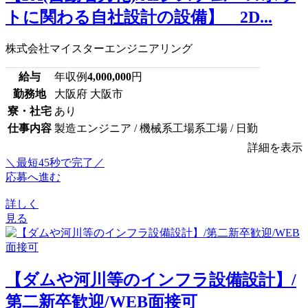
トに関わる自社設計の設備】 2D...
株式会社マイスターエンジニアリング
給与
年収例
4,000,000
円
勤務地
大阪府 大阪市
寮・社宅
あり
仕事内容
製造エンジニア / 機械系工場系工場 / 日勤
詳細を表示
＼最短45秒で完了／
応募へ進む
詳しく
見る
【ダムや河川等のインフラ設備設計】/
第二新卒歓迎/WEB面接可