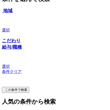
地域
選択
こだわり
給与/職種
選択
条件クリア
この条件で検索
人気の条件から検索