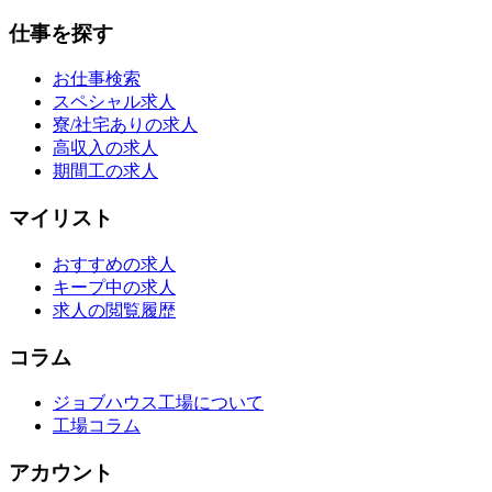
仕事を探す
お仕事検索
スペシャル求人
寮/社宅ありの求人
高収入の求人
期間工の求人
マイリスト
おすすめの求人
キープ中の求人
求人の閲覧履歴
コラム
ジョブハウス工場について
工場コラム
アカウント