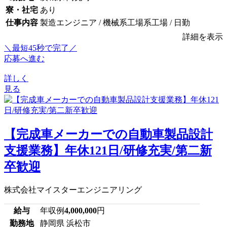
寮・社宅
あり
仕事内容
製造エンジニア / 機械系工場系工場 / 日勤
詳細を表示
＼最短45秒で完了／
応募へ進む
詳しく
見る
【完成車メーカーでの自動車製品設計
支援業務】年休121日/研修充実/第二新
卒歓迎
株式会社マイスターエンジニアリング
給与
年収例
4,000,000
円
勤務地
静岡県 浜松市