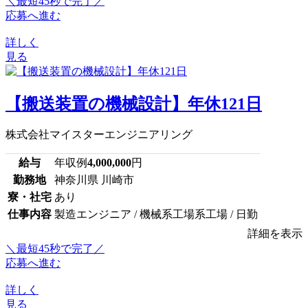
＼最短45秒で完了／
応募へ進む
詳しく
見る
【搬送装置の機械設計】年休121日
株式会社マイスターエンジニアリング
給与
年収例
4,000,000
円
勤務地
神奈川県 川崎市
寮・社宅
あり
仕事内容
製造エンジニア / 機械系工場系工場 / 日勤
詳細を表示
＼最短45秒で完了／
応募へ進む
詳しく
見る