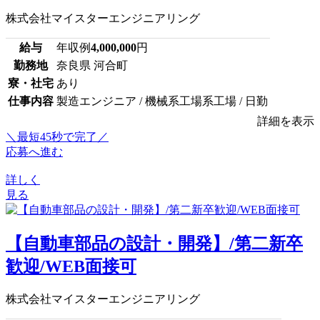
株式会社マイスターエンジニアリング
給与
年収例
4,000,000
円
勤務地
奈良県 河合町
寮・社宅
あり
仕事内容
製造エンジニア / 機械系工場系工場 / 日勤
詳細を表示
＼最短45秒で完了／
応募へ進む
詳しく
見る
【自動車部品の設計・開発】/第二新卒
歓迎/WEB面接可
株式会社マイスターエンジニアリング