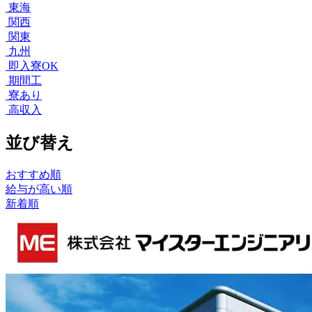
東海
関西
関東
九州
即入寮OK
期間工
寮あり
高収入
並び替え
おすすめ順
給与が高い順
新着順