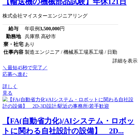
【輸送機の機械部品試験】年休121日
株式会社マイスターエンジニアリング
給与
年収例
3,500,000
円
勤務地
兵庫県 高砂市
寮・社宅
あり
仕事内容
製造エンジニア / 機械系工場系工場 / 日勤
詳細を表示
＼最短45秒で完了／
応募へ進む
詳しく
見る
【FA(自動省力化)/AIシステム・ロボッ
トに関わる自社設計の設備】 2D...