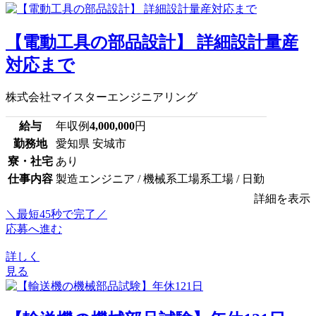
【電動工具の部品設計】 詳細設計量産
対応まで
株式会社マイスターエンジニアリング
給与
年収例
4,000,000
円
勤務地
愛知県 安城市
寮・社宅
あり
仕事内容
製造エンジニア / 機械系工場系工場 / 日勤
詳細を表示
＼最短45秒で完了／
応募へ進む
詳しく
見る