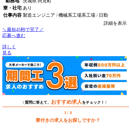
勤務地
茨城県 阿見町
寮・社宅
あり
仕事内容
製造エンジニア / 機械系工場系工場 / 日勤
詳細を表示
＼最短45秒で完了／
応募へ進む
詳しく
見る
おすすめ求人
\ 質問に答えて、
をチェック！ /
1 / 4
寮付きの求人をお探しですか？