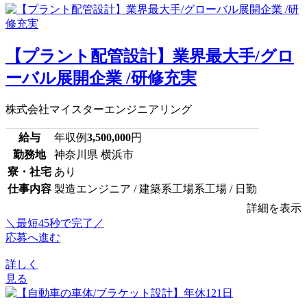
【プラント配管設計】業界最大手/グロ
ーバル展開企業 /研修充実
株式会社マイスターエンジニアリング
給与
年収例
3,500,000
円
勤務地
神奈川県 横浜市
寮・社宅
あり
仕事内容
製造エンジニア / 建築系工場系工場 / 日勤
詳細を表示
＼最短45秒で完了／
応募へ進む
詳しく
見る