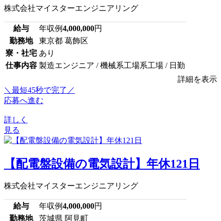
株式会社マイスターエンジニアリング
給与
年収例
4,000,000
円
勤務地
東京都 葛飾区
寮・社宅
あり
仕事内容
製造エンジニア / 機械系工場系工場 / 日勤
詳細を表示
＼最短45秒で完了／
応募へ進む
詳しく
見る
【配電盤設備の電気設計】年休121日
株式会社マイスターエンジニアリング
給与
年収例
4,000,000
円
勤務地
茨城県 阿見町