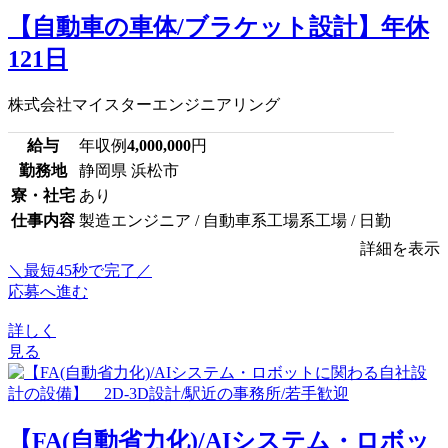
【自動車の車体/ブラケット設計】年休
121日
株式会社マイスターエンジニアリング
給与
年収例
4,000,000
円
勤務地
静岡県 浜松市
寮・社宅
あり
仕事内容
製造エンジニア / 自動車系工場系工場 / 日勤
詳細を表示
＼最短45秒で完了／
応募へ進む
詳しく
見る
【FA(自動省力化)/AIシステム・ロボッ