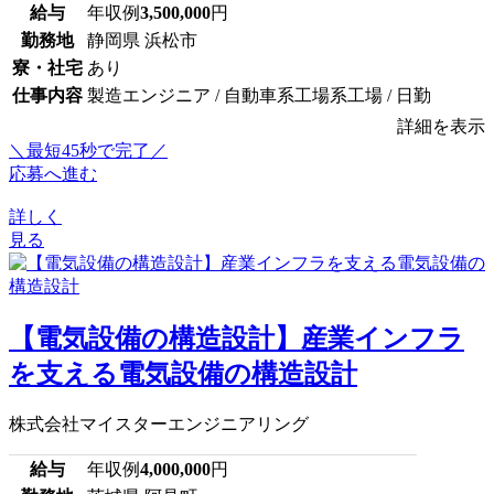
給与
年収例
3,500,000
円
勤務地
静岡県 浜松市
寮・社宅
あり
仕事内容
製造エンジニア / 自動車系工場系工場 / 日勤
詳細を表示
＼最短45秒で完了／
応募へ進む
詳しく
見る
【電気設備の構造設計】産業インフラ
を支える電気設備の構造設計
株式会社マイスターエンジニアリング
給与
年収例
4,000,000
円