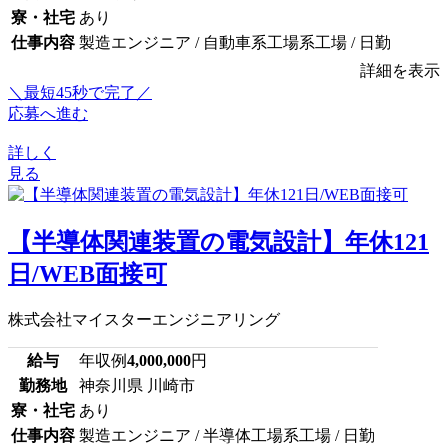
寮・社宅
あり
仕事内容
製造エンジニア / 自動車系工場系工場 / 日勤
詳細を表示
＼最短45秒で完了／
応募へ進む
詳しく
見る
【半導体関連装置の電気設計】年休121
日/WEB面接可
株式会社マイスターエンジニアリング
給与
年収例
4,000,000
円
勤務地
神奈川県 川崎市
寮・社宅
あり
仕事内容
製造エンジニア / 半導体工場系工場 / 日勤