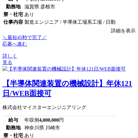
勤務地
滋賀県 彦根市
寮・社宅
あり
仕事内容
製造エンジニア / 半導体工場系工場 / 日勤
詳細を表示
＼最短45秒で完了／
応募へ進む
詳しく
見る
【半導体関連装置の機械設計】年休121
日/WEB面接可
株式会社マイスターエンジニアリング
給与
年収例
4,000,000
円
勤務地
神奈川県 川崎市
寮・社宅
あり