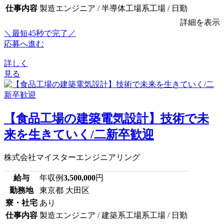
仕事内容
製造エンジニア / 半導体工場系工場 / 日勤
詳細を表示
＼最短45秒で完了／
応募へ進む
詳しく
見る
【食品工場の建築電気設計】技術で未
来を生きていく/二新卒歓迎
株式会社マイスターエンジニアリング
給与
年収例
3,500,000
円
勤務地
東京都 大田区
寮・社宅
あり
仕事内容
製造エンジニア / 建築系工場系工場 / 日勤