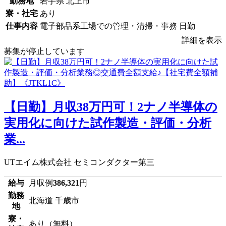
勤務地
岩手県 北上市
寮・社宅
あり
仕事内容
電子部品系工場での管理・清掃・事務 日勤
詳細を表示
募集が停止しています
【日勤】月収38万円可！2ナノ半導体の
実用化に向けた試作製造・評価・分析
業...
UTエイム株式会社 セミコンダクター第三
給与
月収例
386,321
円
勤務
北海道 千歳市
地
寮・
あり（無料）