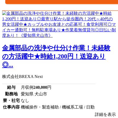
金属部品の洗浄や仕分け作業！未経験
の方活躍中★時給1,200円！送迎あり
◎...
株式会社BREXA Next
給与
月収例
240,000
円
勤務地
愛知県 犬山市
寮・社宅
なし
仕事内容
機械操作・製造補助 / 機械系工場 / 日勤
詳細を表示