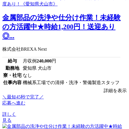
金属部品の洗浄や仕分け作業！未経験
の方活躍中★時給1,200円！送迎あり
◎...
株式会社BREXA Next
給与
月収例
240,000
円
勤務地
愛知県 犬山市
寮・社宅
なし
仕事内容
機械系工場での清掃・洗浄・警備製造スタッフ
詳細を表示
＼最短45秒で完了／
応募へ進む
詳しく
見る