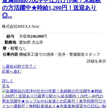
の方活躍中★時給1,200円！送迎あり
◎...
株式会社BREXA Next
給与
月収例
240,000
円
勤務地
愛知県 犬山市
寮・社宅
なし
仕事内容
機械系工場での清掃・洗浄・警備製造スタッフ
詳細を表示
＼最短45秒で完了／
応募へ進む
詳しく
見る