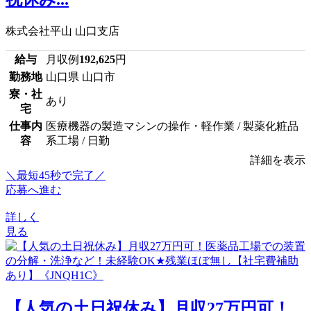
株式会社平山 山口支店
給与
月収例
192,625
円
勤務地
山口県 山口市
寮・社
あり
宅
仕事内
医療機器の製造マシンの操作・軽作業 / 製薬化粧品
容
系工場 / 日勤
詳細を表示
＼最短45秒で完了／
応募へ進む
詳しく
見る
【人気の土日祝休み】月収27万円可！