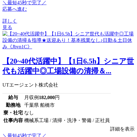
＼最短45秒で完了／
応募へ進む
詳しく
見る
【20~40代活躍中】【1日6.5h】シニア世
代も活躍中◎工場設備の清掃＆...
UTエージェント株式会社
給与
月収例
182,000
円
勤務地
千葉県 船橋市
寮・社宅
なし
仕事内容
機械系工場 / 清掃・洗浄・警備 / 正社員
詳細を表示
＼最短45秒で完了／