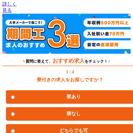
詳しく
見る
おすすめ求人
\ 質問に答えて、
をチェック！ /
1 / 4
寮付きの求人をお探しですか？
寮あり
寮なし
どちらでも可