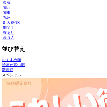
東海
関西
関東
九州
即入寮OK
期間工
寮あり
高収入
並び替え
おすすめ順
給与が高い順
新着順
スペシャル