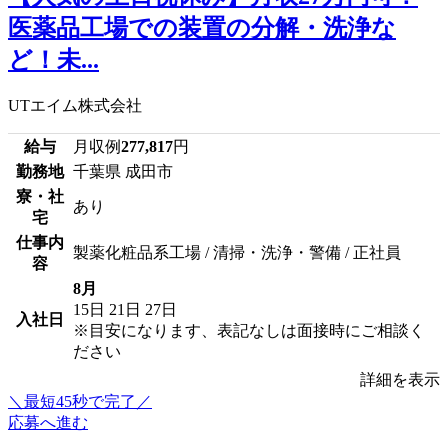
医薬品工場での装置の分解・洗浄な
ど！未...
UTエイム株式会社
給与
月収例
277,817
円
勤務地
千葉県 成田市
寮・社
あり
宅
仕事内
製薬化粧品系工場 / 清掃・洗浄・警備 / 正社員
容
8月
15日
21日
27日
入社日
※目安になります、表記なしは面接時にご相談く
ださい
詳細を表示
＼最短45秒で完了／
応募へ進む