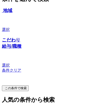
地域
選択
こだわり
給与/職種
選択
条件クリア
この条件で検索
人気の条件から検索