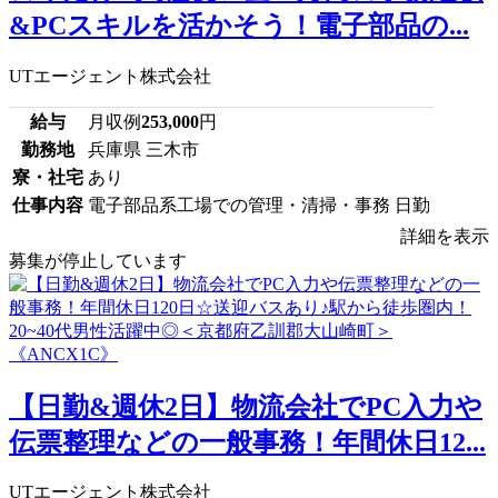
&PCスキルを活かそう！電子部品の...
UTエージェント株式会社
給与
月収例
253,000
円
勤務地
兵庫県 三木市
寮・社宅
あり
仕事内容
電子部品系工場での管理・清掃・事務 日勤
詳細を表示
募集が停止しています
【日勤&週休2日】物流会社でPC入力や
伝票整理などの一般事務！年間休日12...
UTエージェント株式会社