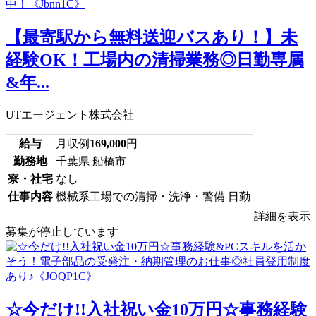
【最寄駅から無料送迎バスあり！】未
経験OK！工場内の清掃業務◎日勤専属
&年...
UTエージェント株式会社
給与
月収例
169,000
円
勤務地
千葉県 船橋市
寮・社宅
なし
仕事内容
機械系工場での清掃・洗浄・警備 日勤
詳細を表示
募集が停止しています
☆今だけ!!入社祝い金10万円☆事務経験