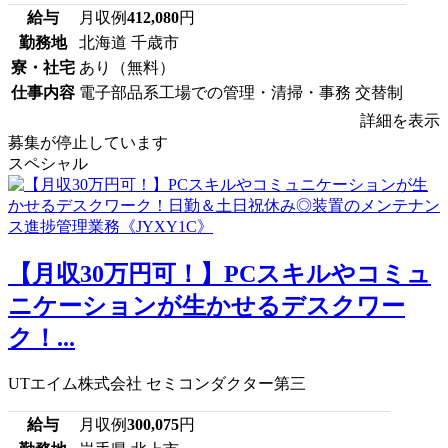
給与
月収例
412,080
円
勤務地
北海道 千歳市
寮・社宅
あり（無料）
仕事内容
電子部品系工場での管理・清掃・事務 交替制
詳細を表示
募集が停止しています
スペシャル
【月収30万円可！】PCスキルやコミュ
ニケーションが生かせるデスクワー
ク！...
UTエイム株式会社 セミコンダクター第三
給与
月収例
300,075
円