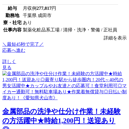
給与
月収例
277,817
円
勤務地
千葉県 成田市
寮・社宅
あり
仕事内容
製薬化粧品系工場 / 清掃・洗浄・警備 / 正社員
詳細を表示
＼最短45秒で完了／
応募へ進む
詳しく
見る
金属部品の洗浄や仕分け作業！未経験
の方活躍中★時給1,200円！送迎あり