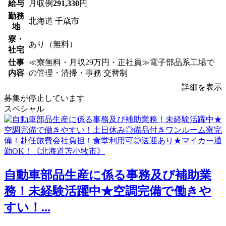
給与
月収例
291,330
円
勤務
北海道 千歳市
地
寮・
あり（無料）
社宅
仕事
≪寮無料・月収29万円・正社員≫電子部品系工場で
内容
の管理・清掃・事務 交替制
詳細を表示
募集が停止しています
スペシャル
自動車部品生産に係る事務及び補助業
務！未経験活躍中★空調完備で働きや
すい！...