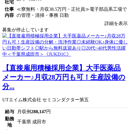
社宅
仕事
≪寮無料・月収38.5万円・正社員≫電子部品系工場で
内容
の管理・清掃・事務 日勤
詳細を表示
募集が停止しています
【直接雇用積極採用企業】大手医薬品
メーカー♪月収28万円も可！生産設備の
分...
UTエイム株式会社 セミコンダクター第五
給与
月収例
288,147
円
勤務
千葉県 成田市
地