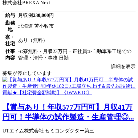
株式会社BREXA Next
給与
月収例
230,000
円
勤務
北海道 苫小牧市
地
寮・
あり（無料）
社宅
仕事
≪寮無料・月収23万円・正社員≫自動車系工場での
内容
管理・清掃・事務 日勤
詳細を表示
募集が停止しています
【賞与あり！年収577万円可】月収41万
円可！半導体の試作製造・生産管理◎...
UTエイム株式会社 セミコンダクター第三