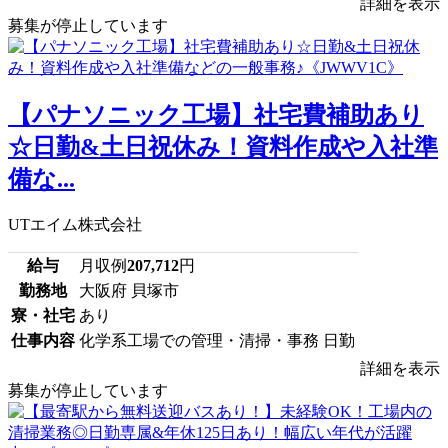
詳細を表示
募集が停止しています
【パナソニック工場】社宅費補助あり
☆日勤&土日祝休み！資料作成や入社準
備な...
UTエイム株式会社
給与
月収例
207,712
円
勤務地
大阪府 貝塚市
寮・社宅
あり
仕事内容
化学系工場での管理・清掃・事務 日勤
詳細を表示
募集が停止しています