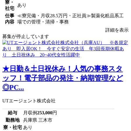
寮・
あり
社宅
仕事
≪寮完備・月収28.5万円・正社員≫製薬化粧品系工
内容
場での管理・清掃・事務
詳細を表示
募集が停止しています
★日勤＆土日祝休み！人気の事務スタ
ッフ！電子部品の発注・納期管理など
◎PC...
UTエージェント株式会社
給与
月収例
253,000
円
勤務地
兵庫県 三木市
寮・社宅
あり