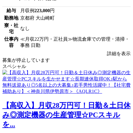
給与
月収例
223,000
円
勤務地
京都府 大山崎町
寮・社
なし
宅
仕事内
≪月収22万円・正社員≫物流倉庫での管理・清掃・
容
事務 日勤
詳細を表示
募集が停止しています
スペシャル
【高収入】月収28万円可！日勤＆土日休
み◎測定機器の生産管理☆PCスキル
を...