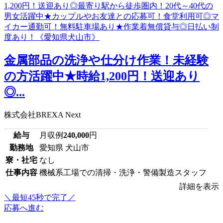
金属部品の洗浄や仕分け作業！未経験
の方活躍中★時給1,200円！送迎あり
◎...
株式会社BREXA Next
給与
月収例
240,000
円
勤務地
愛知県 犬山市
寮・社宅
なし
仕事内容
機械系工場での清掃・洗浄・警備製造スタッフ
詳細を表示
＼最短45秒で完了／
応募へ進む