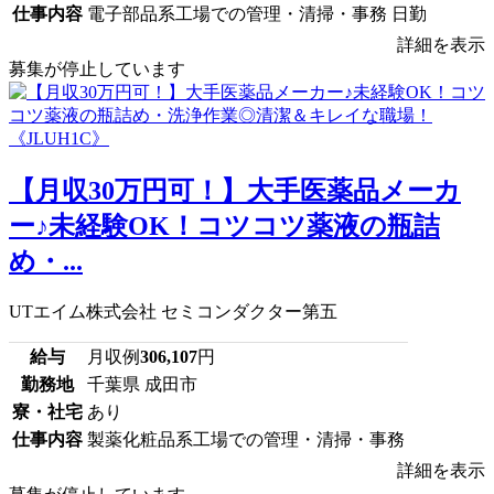
仕事内容
電子部品系工場での管理・清掃・事務 日勤
詳細を表示
募集が停止しています
【月収30万円可！】大手医薬品メーカ
ー♪未経験OK！コツコツ薬液の瓶詰
め・...
UTエイム株式会社 セミコンダクター第五
給与
月収例
306,107
円
勤務地
千葉県 成田市
寮・社宅
あり
仕事内容
製薬化粧品系工場での管理・清掃・事務
詳細を表示