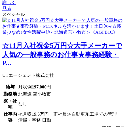
詳しく
見る
スペシャル
☆11月入社祝金5万円☆大手メーカーで
人気の一般事務のお仕事★事務経験・
P...
UTエージェント株式会社
給与
月収例
197,000
円
勤務地
北海道 苫小牧市
寮・社
なし
宅
仕事内
≪月収19.5万円・正社員≫自動車系工場での管理・
容
清掃・事務 日勤