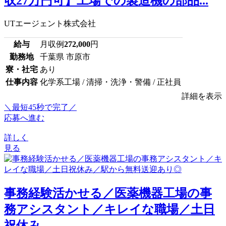
収27万円可】工場での製造機の部品...
UTエージェント株式会社
給与
月収例
272,000
円
勤務地
千葉県 市原市
寮・社宅
あり
仕事内容
化学系工場 / 清掃・洗浄・警備 / 正社員
詳細を表示
＼最短45秒で完了／
応募へ進む
詳しく
見る
事務経験活かせる／医薬機器工場の事
務アシスタント／キレイな職場／土日
祝休み...