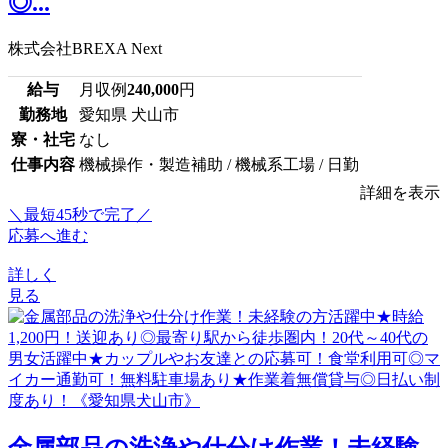
◎...
株式会社BREXA Next
給与
月収例
240,000
円
勤務地
愛知県 犬山市
寮・社宅
なし
仕事内容
機械操作・製造補助 / 機械系工場 / 日勤
詳細を表示
＼最短45秒で完了／
応募へ進む
詳しく
見る
金属部品の洗浄や仕分け作業！未経験