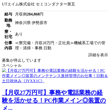
UTエイム株式会社 セミコンダクター第五
給与
月収例
284,868
円
勤務
神奈川県 伊勢原市
地
寮・
あり
社宅
仕事
≪寮完備・月収28万円・正社員≫機械系工場での管
内容
理・清掃・事務 日勤
詳細を表示
募集が停止しています
スペシャル
【月収27万円可】事務や電話業務の経
験を活かせる！PC作業メイン◎装置の
メ...