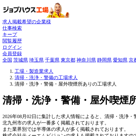
求人掲載希望の企業様
仕事検索
キープ
閲覧履歴
ログイン
会員登録
全国
茨城県
埼玉県
千葉県
東京都
神奈川県
静岡県
愛知県
京
工場・製造業求人
清掃・洗浄・警備の工場求人
清掃・洗浄・警備・屋外喫煙所ありの工場求人
清掃・洗浄・警備・屋外喫煙所
2026年08月02日に集計した求人情報によると、清掃・洗浄
北九州市の求人が一番多く掲載されております。
また業界別では半導体の求人が多く掲載されております。
株式会社ティーエムビジョンの求人も掲載されておりますの