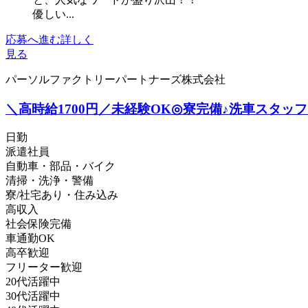
優しい...
応募へ進む
詳しく
見る
パーソルファクトリーパートナーズ株式会社
＼高時給1700円／未経験OK◎寮完備♪洗車スタッフ《B0
日勤
派遣社員
自動車・部品・バイク
清掃・洗浄・警備
寮/社宅あり・住み込み
高収入
社会保険完備
車通勤OK
高卒歓迎
フリーター歓迎
20代活躍中
30代活躍中