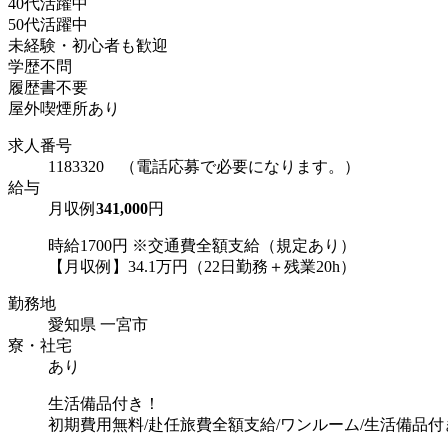
40代活躍中
50代活躍中
未経験・初心者も歓迎
学歴不問
履歴書不要
屋外喫煙所あり
求人番号
1183320 （電話応募で必要になります。）
給与
月収例
341,000
円
時給1700円 ※交通費全額支給（規定あり）
【月収例】34.1万円（22日勤務＋残業20h）
勤務地
愛知県 一宮市
寮・社宅
あり
生活備品付き！
初期費用無料/赴任旅費全額支給/ワンルーム/生活備品付