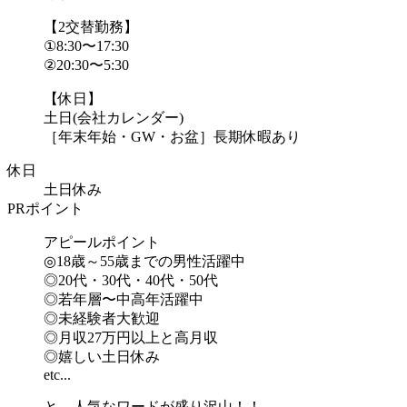
【2交替勤務】
①8:30〜17:30
②20:30〜5:30
【休日】
土日(会社カレンダー)
［年末年始・GW・お盆］長期休暇あり
休日
土日休み
PRポイント
アピールポイント
◎18歳～55歳までの男性活躍中
◎20代・30代・40代・50代
◎若年層〜中高年活躍中
◎未経験者大歓迎
◎月収27万円以上と高月収
◎嬉しい土日休み
etc...
と、人気なワードが盛り沢山！！