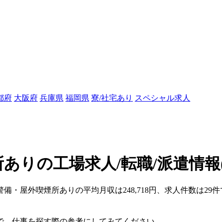
都府
大阪府
兵庫県
福岡県
寮/社宅あり
スペシャル求人
ありの工場求人/転職/派遣情報
・警備・屋外喫煙所ありの平均月収は248,718円、求人件数は2
で、仕事を探す際の参考にしてみてください。