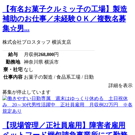
【有名お菓子クルミッ子の工場】製造
補助のお仕事／未経験ＯＫ／複数名募
集☆男...
株式会社プロスタッフ 横浜支店
給与
月収例
268,800
円
勤務地
神奈川県 横浜市
寮・社宅
なし
仕事内容
お菓子の製造 / 食品系工場 / 日勤
詳細を表示
募集が停止しています
【現場管理／正社員雇用】障害者雇用
ペットフード梱包請負事業所にて勤務