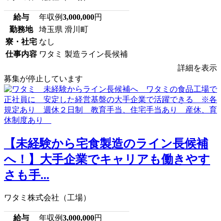
給与
年収例
3,000,000
円
勤務地
埼玉県 滑川町
寮・社宅
なし
仕事内容
ワタミ 製造ライン長候補
詳細を表示
募集が停止しています
【未経験から宅食製造のライン長候補
へ！】大手企業でキャリアも働きやす
さも手...
ワタミ株式会社（工場）
給与
年収例
3,000,000
円