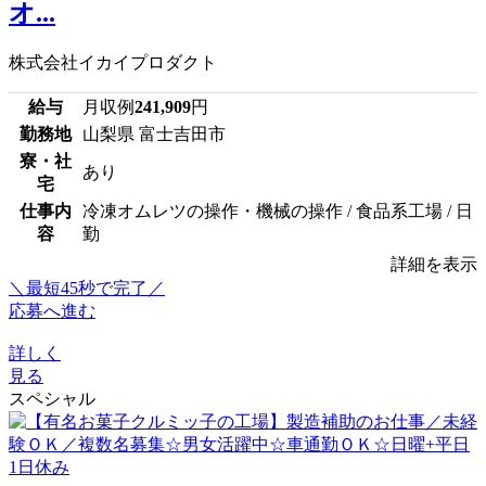
オ...
株式会社イカイプロダクト
給与
月収例
241,909
円
勤務地
山梨県 富士吉田市
寮・社
あり
宅
仕事内
冷凍オムレツの操作・機械の操作 / 食品系工場 / 日
容
勤
詳細を表示
＼最短45秒で完了／
応募へ進む
詳しく
見る
スペシャル