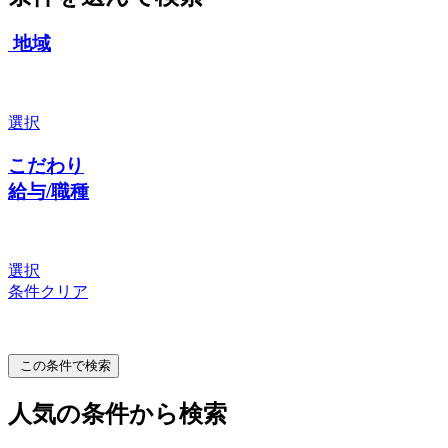
地域
選択
こだわり
給与/職種
選択
条件クリア
この条件で検索
人気の条件から検索