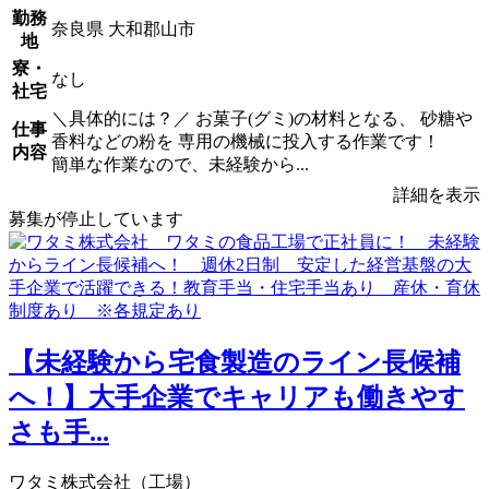
勤務
奈良県 大和郡山市
地
寮・
なし
社宅
＼具体的には？／ お菓子(グミ)の材料となる、 砂糖や
仕事
香料などの粉を 専用の機械に投入する作業です！
内容
簡単な作業なので、未経験から...
詳細を表示
募集が停止しています
【未経験から宅食製造のライン長候補
へ！】大手企業でキャリアも働きやす
さも手...
ワタミ株式会社（工場）