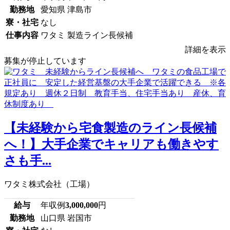
勤務地
愛知県 津島市
寮・社宅
なし
仕事内容
ワタミ 製造ライン長候補
詳細を表示
募集が停止しています
【未経験から宅食製造のライン長候補
へ！】大手企業でキャリアも働きやす
さも手...
ワタミ株式会社（工場）
給与
年収例
3,000,000
円
勤務地
山口県 岩国市