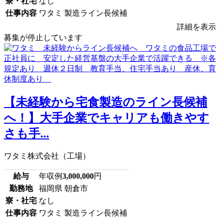
寮・社宅
なし
仕事内容
ワタミ 製造ライン長候補
詳細を表示
募集が停止しています
【未経験から宅食製造のライン長候補
へ！】大手企業でキャリアも働きやす
さも手...
ワタミ株式会社（工場）
給与
年収例
3,000,000
円
勤務地
福岡県 朝倉市
寮・社宅
なし
仕事内容
ワタミ 製造ライン長候補