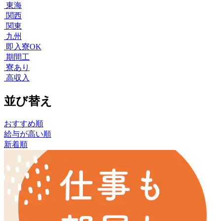
東海
関西
関東
九州
即入寮OK
期間工
寮あり
高収入
並び替え
おすすめ順
給与が高い順
新着順