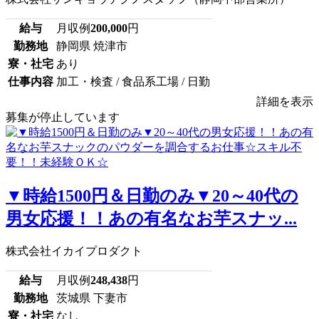
給与
月収例
200,000
円
勤務地
静岡県 焼津市
寮・社宅
あり
仕事内容
加工・検査 / 食品系工場 / 日勤
詳細を表示
募集が停止しています
▼時給1500円＆日勤のみ▼20～40代の
男女応援！！あの有名なお芋スナッ...
株式会社イカイプロダクト
給与
月収例
248,438
円
勤務地
茨城県 下妻市
寮・社宅
なし