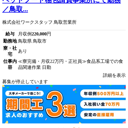
／鳥取...
株式会社ワークスタッフ 鳥取営業所
給与
月収例
220,000
円
勤務地
鳥取県 鳥取市
寮・社
あり
宅
仕事内
≪寮完備・月収22万円・正社員≫食品系工場での食
容
品関連作業 日勤
詳細を表示
募集が停止しています