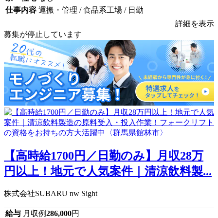
仕事内容
運搬・管理 / 食品系工場 / 日勤
詳細を表示
募集が停止しています
【高時給1700円／日勤のみ】月収28万
円以上！地元で人気案件｜清涼飲料製...
株式会社SUBARU nw Sight
給与
月収例
286,000
円