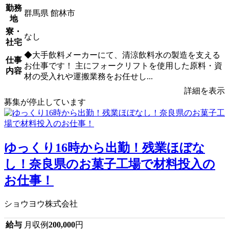
勤務
群馬県 館林市
地
寮・
なし
社宅
◆大手飲料メーカーにて、清涼飲料水の製造を支える
仕事
お仕事です！ 主にフォークリフトを使用した原料・資
内容
材の受入れや運搬業務をお任せし...
詳細を表示
募集が停止しています
ゆっくり16時から出勤！残業ほぼな
し！奈良県のお菓子工場で材料投入の
お仕事！
ショウヨウ株式会社
給与
月収例
200,000
円