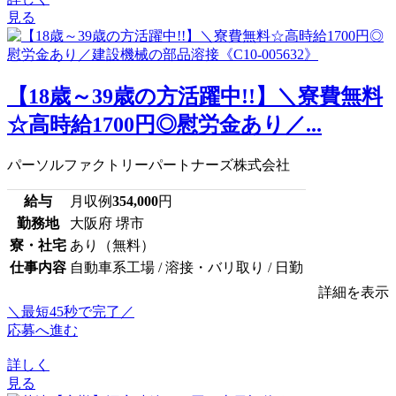
見る
【18歳～39歳の方活躍中!!】＼寮費無料
☆高時給1700円◎慰労金あり／...
パーソルファクトリーパートナーズ株式会社
給与
月収例
354,000
円
勤務地
大阪府 堺市
寮・社宅
あり（無料）
仕事内容
自動車系工場 / 溶接・バリ取り / 日勤
詳細を表示
＼最短45秒で完了／
応募へ進む
詳しく
見る