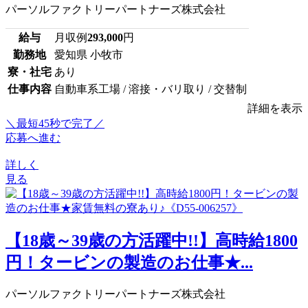
パーソルファクトリーパートナーズ株式会社
給与
月収例
293,000
円
勤務地
愛知県 小牧市
寮・社宅
あり
仕事内容
自動車系工場 / 溶接・バリ取り / 交替制
詳細を表示
＼最短45秒で完了／
応募へ進む
詳しく
見る
【18歳～39歳の方活躍中!!】高時給1800
円！タービンの製造のお仕事★...
パーソルファクトリーパートナーズ株式会社