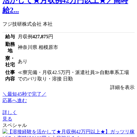
活かして★月収例42万円以上★／高時
給2...
フジ技研株式会社 本社
給与
月収例
427,875
円
勤務
神奈川県 相模原市
地
寮・
あり
社宅
仕事
≪寮完備・月収42.5万円・派遣社員≫自動車系工場
内容
でのバリ取り・溶接 日勤
詳細を表示
＼最短45秒で完了／
応募へ進む
詳しく
見る
スペシャル