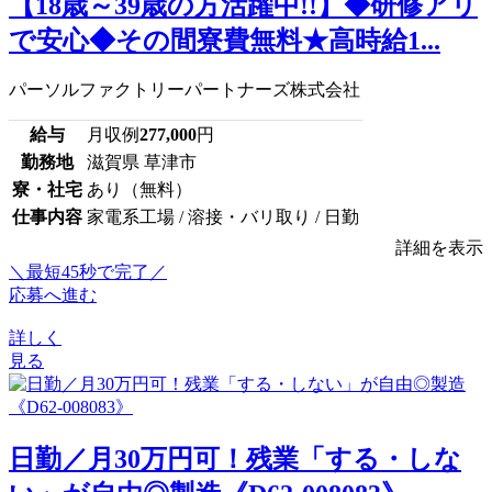
【18歳～39歳の方活躍中!!】◆研修アリ
で安心◆その間寮費無料★高時給1...
パーソルファクトリーパートナーズ株式会社
給与
月収例
277,000
円
勤務地
滋賀県 草津市
寮・社宅
あり（無料）
仕事内容
家電系工場 / 溶接・バリ取り / 日勤
詳細を表示
＼最短45秒で完了／
応募へ進む
詳しく
見る
日勤／月30万円可！残業「する・しな