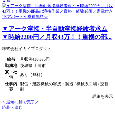
見る
▼アーク溶接・半自動溶接経験者求ム
▼時給2200円／月収43万！！重機の部...
株式会社イカイプロダクト
給与
月収例
430,375
円
勤務地
茨城県 土浦市
寮・社
あり（無料）
宅
仕事内
製缶・建設機械の溶接・製造 / 機械系工場 / 交替
容
制
詳細を表示
＼最短45秒で完了／
応募へ進む