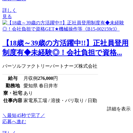
詳しく
見る
【18歳～39歳の方活躍中!!】正社員登用
制度有◆未経験◎！会社負担で資格...
パーソルファクトリーパートナーズ株式会社
給与
月収例
276,000
円
勤務地
愛知県 春日井市
寮・社宅
あり
仕事内容
家電系工場 / 溶接・バリ取り / 日勤
詳細を表示
＼最短45秒で完了／
応募へ進む