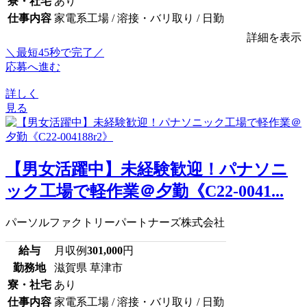
寮・社宅
あり
仕事内容
家電系工場 / 溶接・バリ取り / 日勤
詳細を表示
＼最短45秒で完了／
応募へ進む
詳しく
見る
【男女活躍中】未経験歓迎！パナソニ
ック工場で軽作業＠夕勤《C22-0041...
パーソルファクトリーパートナーズ株式会社
給与
月収例
301,000
円
勤務地
滋賀県 草津市
寮・社宅
あり
仕事内容
家電系工場 / 溶接・バリ取り / 日勤