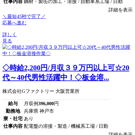
仕事内容
鋼材・製缶の加工・溶接 / 自動車系工場 / 日勤
詳細を表示
＼最短45秒で完了／
応募へ進む
詳しく
見る
◇時給2,200円/月収３９万円以上可☆20
代～40代男性活躍中！◇板金溶...
株式会社Gファクトリー 大阪営業所
給与
月収例
396,000
円
勤務地
兵庫県 神戸市
寮・社宅
あり
仕事内容
配電盤の溶接・製造 / 機械系工場 / 日勤
詳細を表示