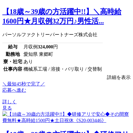
【18歳～39歳の方活躍中!!】＼高時給
1600円★月収例32万円♪男性活...
パーソルファクトリーパートナーズ株式会社
給与
月収例
324,000
円
勤務地
愛知県 東郷町
寮・社宅
あり
仕事内容
機械系工場 / 溶接・バリ取り / 交替制
詳細を表示
＼最短45秒で完了／
応募へ進む
詳しく
見る