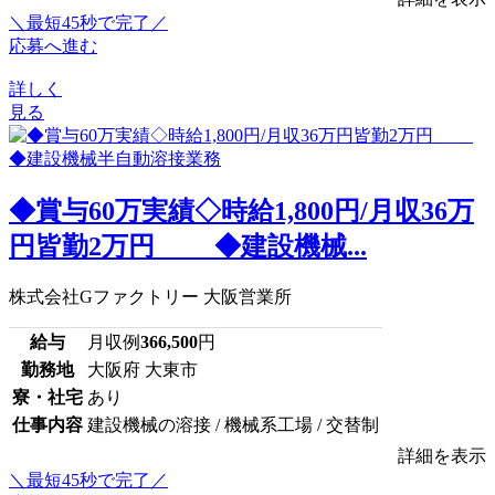
＼最短45秒で完了／
応募へ進む
詳しく
見る
◆賞与60万実績◇時給1,800円/月収36万
円皆勤2万円 ◆建設機械...
株式会社Gファクトリー 大阪営業所
給与
月収例
366,500
円
勤務地
大阪府 大東市
寮・社宅
あり
仕事内容
建設機械の溶接 / 機械系工場 / 交替制
詳細を表示
＼最短45秒で完了／