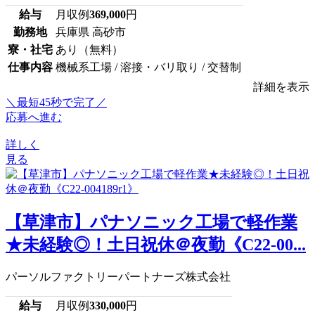
給与
月収例
369,000
円
勤務地
兵庫県 高砂市
寮・社宅
あり（無料）
仕事内容
機械系工場 / 溶接・バリ取り / 交替制
詳細を表示
＼最短45秒で完了／
応募へ進む
詳しく
見る
【草津市】パナソニック工場で軽作業
★未経験◎！土日祝休＠夜勤《C22-00...
パーソルファクトリーパートナーズ株式会社
給与
月収例
330,000
円