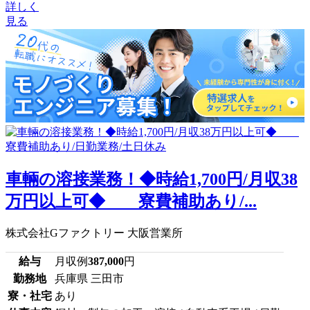
詳しく
見る
車輛の溶接業務！◆時給1,700円/月収38
万円以上可◆ 寮費補助あり/...
株式会社Gファクトリー 大阪営業所
給与
月収例
387,000
円
勤務地
兵庫県 三田市
寮・社宅
あり