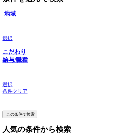
地域
選択
こだわり
給与/職種
選択
条件クリア
この条件で検索
人気の条件から検索