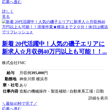
応募へ進む
詳しく
見る
新着 20代活躍中！人気の磯子エリアに
新求人☆月収例40万円以上も可能！！...
株式会社FMC
給与
月収例
395,000
円
勤務地
神奈川県 横浜市
寮・社宅
あり
仕事内容
造船の機械操作・製造補助 / 自動車系工場 / 日勤
詳細を表示
＼最短45秒で完了／
応募へ進む