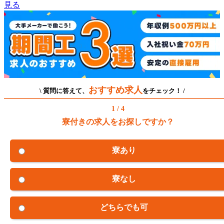
見る
おすすめ求人
\ 質問に答えて、
をチェック！ /
1 / 4
寮付きの求人をお探しですか？
寮あり
寮なし
どちらでも可