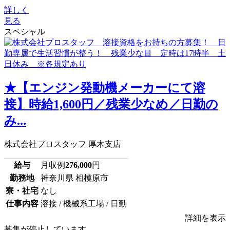
詳しく
見る
スペシャル
★【エンジン発動機メーカーにて溶
接】時給1,600円／残業少なめ／日勤の
み...
株式会社プロスタッフ 厚木支店
給与
月収例
276,000
円
勤務地
神奈川県 相模原市
寮・社宅
なし
仕事内容
溶接 / 機械系工場 / 日勤
詳細を表示
募集が停止しています