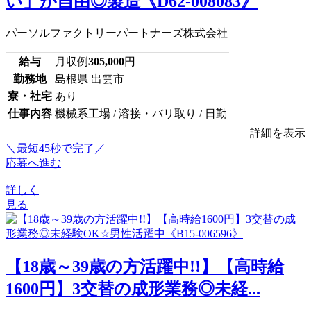
い」が自由◎製造《D62-008083》
パーソルファクトリーパートナーズ株式会社
給与
月収例
305,000
円
勤務地
島根県 出雲市
寮・社宅
あり
仕事内容
機械系工場 / 溶接・バリ取り / 日勤
詳細を表示
＼最短45秒で完了／
応募へ進む
詳しく
見る
【18歳～39歳の方活躍中!!】【高時給
1600円】3交替の成形業務◎未経...