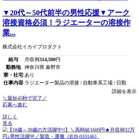
▼20代～50代前半の男性応援▼アーク
溶接資格必須！ラジエーターの溶接作
業...
株式会社イカイプロダクト
給与
月収例
314,500
円
勤務地
神奈川県 秦野市
寮・社宅
あり
仕事内容
ラジエーター製品の溶接 / 自動車系工場 / 日勤
詳細を表示
＼最短45秒で完了／
応募へ進む
詳しく
見る