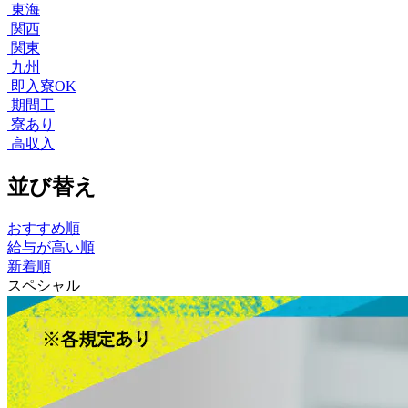
東海
関西
関東
九州
即入寮OK
期間工
寮あり
高収入
並び替え
おすすめ順
給与が高い順
新着順
スペシャル