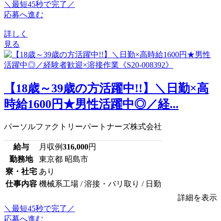
＼最短45秒で完了／
応募へ進む
詳しく
見る
【18歳～39歳の方活躍中!!】＼日勤×高
時給1600円★男性活躍中◎／経...
パーソルファクトリーパートナーズ株式会社
給与
月収例
316,000
円
勤務地
東京都 昭島市
寮・社宅
あり
仕事内容
機械系工場 / 溶接・バリ取り / 日勤
詳細を表示
＼最短45秒で完了／
応募へ進む