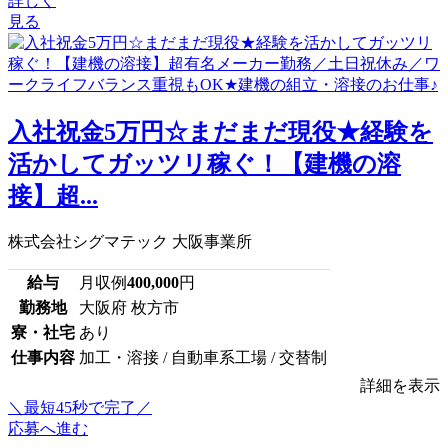
詳しく
見る
入社祝金5万円☆まだまだ現役★経験を
活かしてガッツリ稼ぐ！【建機の溶
接】超...
株式会社シグマテック 大阪事業所
給与
月収例
400,000
円
勤務地
大阪府 枚方市
寮・社宅
あり
仕事内容
加工・溶接 / 自動車系工場 / 交替制
詳細を表示
＼最短45秒で完了／
応募へ進む