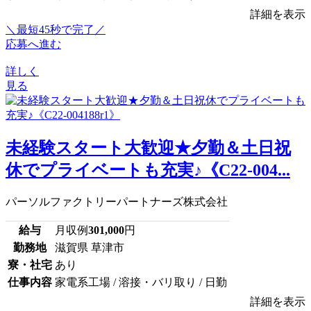
詳細を表示
＼最短45秒で完了／
応募へ進む
詳しく
見る
未経験スタート大歓迎★夕勤＆土日祝
休でプライベートも充実♪《C22-004...
パーソルファクトリーパートナーズ株式会社
給与
月収例
301,000
円
勤務地
滋賀県 草津市
寮・社宅
あり
仕事内容
家電系工場 / 溶接・バリ取り / 日勤
詳細を表示