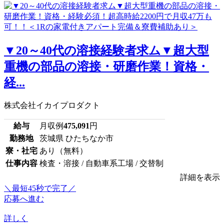
▼20～40代の溶接経験者求ム▼超大型
重機の部品の溶接・研磨作業！資格・
経...
株式会社イカイプロダクト
給与
月収例
475,091
円
勤務地
茨城県 ひたちなか市
寮・社宅
あり（無料）
仕事内容
検査・溶接 / 自動車系工場 / 交替制
詳細を表示
＼最短45秒で完了／
応募へ進む
詳しく