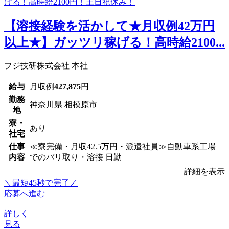
【溶接経験を活かして★月収例42万円
以上★】ガッツリ稼げる！高時給2100...
フジ技研株式会社 本社
給与
月収例
427,875
円
勤務
神奈川県 相模原市
地
寮・
あり
社宅
仕事
≪寮完備・月収42.5万円・派遣社員≫自動車系工場
内容
でのバリ取り・溶接 日勤
詳細を表示
＼最短45秒で完了／
応募へ進む
詳しく
見る