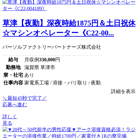
草津【夜勤】深夜時給1875円＆土日祝休
☆マシンオペレーター《C22-00...
パーソルファクトリーパートナーズ株式会社
給与
月収例
330,000
円
勤務地
滋賀県 草津市
寮・社宅
あり
仕事内容
家電系工場 / 溶接・バリ取り / 夜勤
詳細を表示
＼最短45秒で完了／
応募へ進む
詳しく
見る