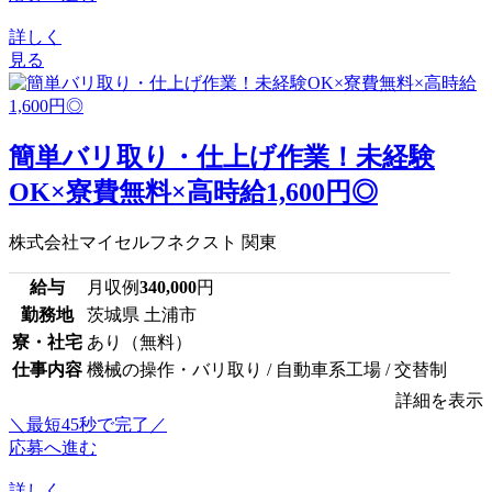
詳しく
見る
簡単バリ取り・仕上げ作業！未経験
OK×寮費無料×高時給1,600円◎
株式会社マイセルフネクスト 関東
給与
月収例
340,000
円
勤務地
茨城県 土浦市
寮・社宅
あり（無料）
仕事内容
機械の操作・バリ取り / 自動車系工場 / 交替制
詳細を表示
＼最短45秒で完了／
応募へ進む
詳しく