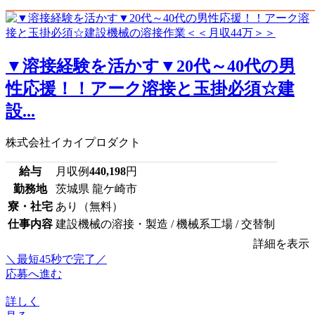
▼溶接経験を活かす▼20代～40代の男
性応援！！アーク溶接と玉掛必須☆建
設...
株式会社イカイプロダクト
給与
月収例
440,198
円
勤務地
茨城県 龍ケ崎市
寮・社宅
あり（無料）
仕事内容
建設機械の溶接・製造 / 機械系工場 / 交替制
詳細を表示
＼最短45秒で完了／
応募へ進む
詳しく