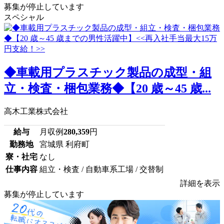
募集が停止しています
スペシャル
◆車載用プラスチック製品の成型・組
立・検査・梱包業務◆【20 歳～45 歳...
高木工業株式会社
給与
月収例
280,359
円
勤務地
宮城県 利府町
寮・社宅
なし
仕事内容
組立・検査 / 自動車系工場 / 交替制
詳細を表示
募集が停止しています