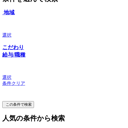
地域
選択
こだわり
給与/職種
選択
条件クリア
この条件で検索
人気の条件から検索