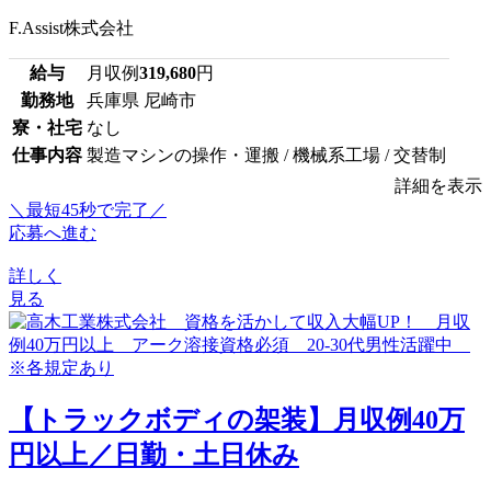
F.Assist株式会社
給与
月収例
319,680
円
勤務地
兵庫県 尼崎市
寮・社宅
なし
仕事内容
製造マシンの操作・運搬 / 機械系工場 / 交替制
詳細を表示
＼最短45秒で完了／
応募へ進む
詳しく
見る
【トラックボディの架装】月収例40万
円以上／日勤・土日休み