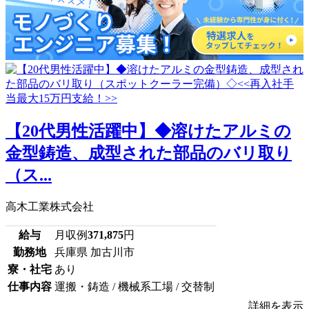
【20代男性活躍中】◆溶けたアルミの
金型鋳造、成型された部品のバリ取り
（ス...
高木工業株式会社
給与
月収例
371,875
円
勤務地
兵庫県 加古川市
寮・社宅
あり
仕事内容
運搬・鋳造 / 機械系工場 / 交替制
詳細を表示