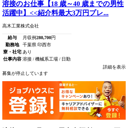
溶接のお仕事【18 歳～40 歳までの男性
活躍中】<<紹介料最大3万円プレ...
高木工業株式会社
給与
月収例
280,700
円
勤務地
千葉県 印西市
寮・社宅
あり
仕事内容
溶接 / 機械系工場 / 日勤
詳細を表示
募集が停止しています