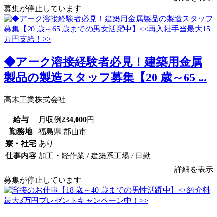
募集が停止しています
◆アーク溶接経験者必見！建築用金属
製品の製造スタッフ募集【20 歳～65 ...
高木工業株式会社
給与
月収例
234,000
円
勤務地
福島県 郡山市
寮・社宅
あり
仕事内容
加工・軽作業 / 建築系工場 / 日勤
詳細を表示
募集が停止しています