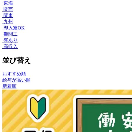
東海
関西
関東
九州
即入寮OK
期間工
寮あり
高収入
並び替え
おすすめ順
給与が高い順
新着順