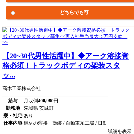
どちらでも可
【20~30代男性活躍中】◆アーク溶接資
格必須！トラックボディの架装スタ
ッ...
高木工業株式会社
給与
月収例
400,980
円
勤務地
茨城県 茨城町
寮・社宅
あり
仕事内容
鋼材の溶接・塗装 / 自動車系工場 / 日勤
詳細を表示