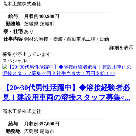
高木工業株式会社
給与
月収例
400,980
円
勤務地
茨城県 茨城町
寮・社宅
あり
仕事内容
鋼材の溶接・塗装 / 自動車系工場 / 日勤
詳細を表示
募集が停止しています
スペシャル
【20~30代男性活躍中】◆溶接経験者必
見！建設用車両の溶接スタッフ募集<...
高木工業株式会社
給与
月収例
357,000
円
勤務地
広島県 尾道市