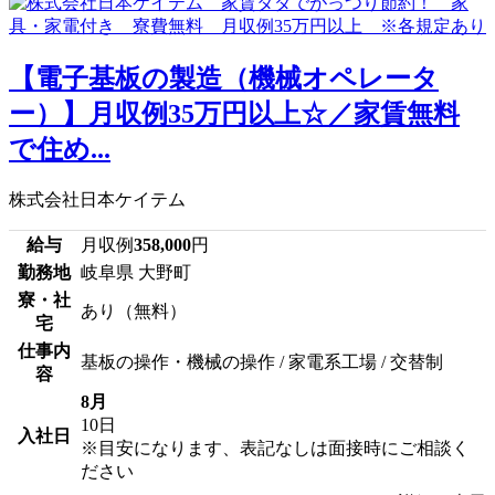
【電子基板の製造（機械オペレータ
ー）】月収例35万円以上☆／家賃無料
で住め...
株式会社日本ケイテム
給与
月収例
358,000
円
勤務地
岐阜県 大野町
寮・社
あり（無料）
宅
仕事内
基板の操作・機械の操作 / 家電系工場 / 交替制
容
8月
10日
入社日
※目安になります、表記なしは面接時にご相談く
ださい