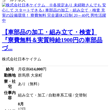
【車部品の加工・組み立て・検査】
『寮費無料＆実質時給1900円の車部品
づ...
株式会社日本ケイテム
給与
月収例
414,000
円
勤務地
群馬県 大泉町
寮・社
あり（無料）
宅
仕事内
組み立て・加工 / 自動車系工場 / 交替制
容
8月
17日