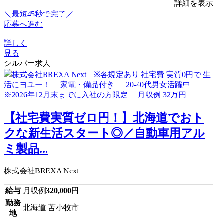
詳細を表示
＼最短45秒で完了／
応募へ進む
詳しく
見る
シルバー求人
【社宅費実質ゼロ円！】北海道でおト
クな新生活スタート◎／自動車用アル
ミ製品...
株式会社BREXA Next
給与
月収例
320,000
円
勤務
北海道 苫小牧市
地