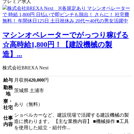
プレミア求人
マシンオペレーターでがっつり稼げる
☆高時給1,800円！【建設機械の製
造】...
株式会社BREXA Next
給与
月収例
420,000
円
勤務
茨城県 土浦市
地
寮・
あり（無料）
社宅
ショベルカーなど、建設現場で活躍する建設機械の製
仕事
造に携わります。 【主な業務内容】 ■機械操作 ■工具
内容
を使用した組立・組付作...