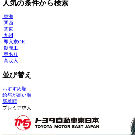
人気の条件から検索
東海
関西
関東
九州
即入寮OK
期間工
寮あり
高収入
並び替え
おすすめ順
給与が高い順
新着順
プレミア求人