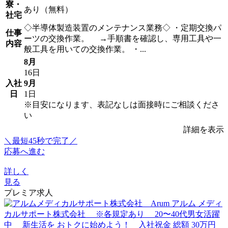
寮・
あり（無料）
社宅
◇半導体製造装置のメンテナンス業務◇ ・定期交換パ
仕事
ーツの交換作業。 →手順書を確認し、専用工具や一
内容
般工具を用いての交換作業。 ・...
8月
16日
入社
9月
日
1日
※目安になります、表記なしは面接時にご相談くださ
い
詳細を表示
＼最短45秒で完了／
応募へ進む
詳しく
見る
プレミア求人