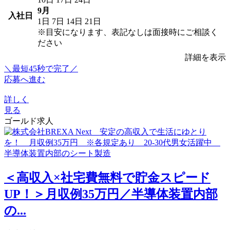
9月
入社日
1日
7日
14日
21日
※目安になります、表記なしは面接時にご相談く
ださい
詳細を表示
＼最短45秒で完了／
応募へ進む
詳しく
見る
ゴールド求人
＜高収入×社宅費無料で貯金スピード
UP！＞月収例35万円／半導体装置内部
の...