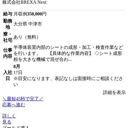
株式会社BREXA Next
給与
月収例
350,000
円
勤務
大分県 中津市
地
寮・
あり（無料）
社宅
半導体装置内部のシートの成形・加工・検査作業など
仕事
を行います。 【具体的な作業内容】 ◇シート成形
内容
粉を大きな機械で混ぜ合わ...
8月
入社
17日
日
※目安になります、表記なしは面接時にご相談くださ
い
詳細を表示
＼最短45秒で完了／
応募へ進む
詳しく
見る
ゴールド求人