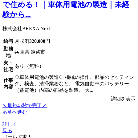
で住める！｜車体用電池の製造｜未経
験から...
株式会社BREXA Next
給与
月収例
320,000
円
勤務
兵庫県 姫路市
地
寮・
あり（無料）
社宅
◇車体用電池の製造◇ 機械の操作、部品のセッティン
仕事
グ、検査、清掃業務など。 電気自動車のバッテリー
内容
（蓄電池）内部の部品を製造。 大...
詳細を表示
＼最短45秒で完了／
応募へ進む
詳しく
見る
ゴールド求人