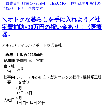
＼オトクな暮らしを手に入れよう／社
宅費補助×30万円の祝い金あり！〈医療
器...
アルムメディカルサポート株式会社
給与
月収例
277,500
円
勤務地
静岡県 富士宮市
寮・社
あり
宅
仕事内
カテーテルの組立・製造マシンの操作 / 機械系工場
容
/ 交替制
8月
17日
24日
9月
入社日
1日
7日
14日
29日