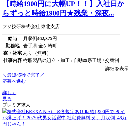
【時給1900円に大幅UP！！】入社日か
らずっと時給1900円★残業・深夜...
フジ技研株式会社 東北支店
給与
月収例
462,375
円
勤務地
岩手県 金ケ崎町
寮・社宅
あり（無料）
仕事内容
樹脂製品の組立・加工 / 自動車系工場 / 交替制
詳細を表示
＼最短45秒で完了／
応募へ進む
詳しく
見る
プレミア求人