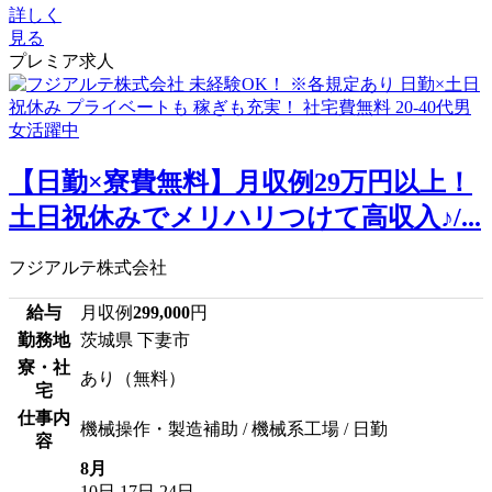
詳しく
見る
プレミア求人
【日勤×寮費無料】月収例29万円以上！
土日祝休みでメリハリつけて高収入♪/...
フジアルテ株式会社
給与
月収例
299,000
円
勤務地
茨城県 下妻市
寮・社
あり（無料）
宅
仕事内
機械操作・製造補助 / 機械系工場 / 日勤
容
8月
10日
17日
24日