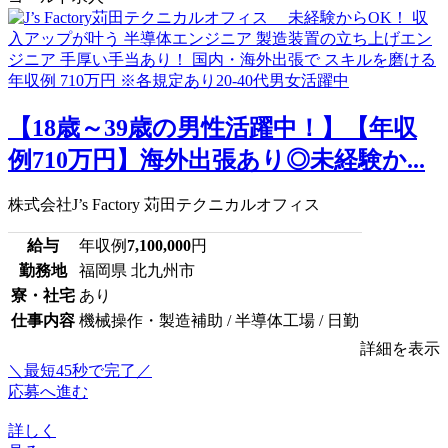
【18歳～39歳の男性活躍中！】【年収
例710万円】海外出張あり◎未経験か...
株式会社J’s Factory 苅田テクニカルオフィス
給与
年収例
7,100,000
円
勤務地
福岡県 北九州市
寮・社宅
あり
仕事内容
機械操作・製造補助 / 半導体工場 / 日勤
詳細を表示
＼最短45秒で完了／
応募へ進む
詳しく