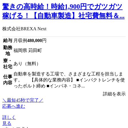
驚きの高時給！時給1,900円でガツガツ
稼げる！【自動車製造】社宅費無料＆...
株式会社BREXA Next
給与
月収例
480,000
円
勤務
福岡県 苅田町
地
寮・
あり（無料）
社宅
自動車を製造する工場で、さまざまな工程を担当しま
仕事
す。 【具体的な業務内容】 ■インパクトレンチを使
内容
ったボルト締め ■インパネ・コネ...
詳細を表示
＼最短45秒で完了／
応募へ進む
詳しく
見る