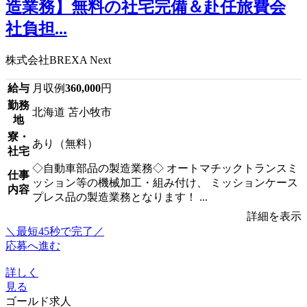
造業務】無料の社宅完備＆赴任旅費会
社負担...
株式会社BREXA Next
給与
月収例
360,000
円
勤務
北海道 苫小牧市
地
寮・
あり（無料）
社宅
◇自動車部品の製造業務◇ オートマチックトランスミ
仕事
ッション等の機械加工・組み付け、 ミッションケース
内容
プレス品の製造業務となります！ ...
詳細を表示
＼最短45秒で完了／
応募へ進む
詳しく
見る
ゴールド求人