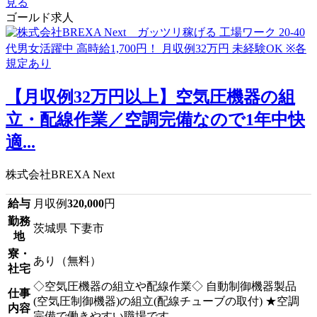
見る
ゴールド求人
【月収例32万円以上】空気圧機器の組
立・配線作業／空調完備なので1年中快
適...
株式会社BREXA Next
給与
月収例
320,000
円
勤務
茨城県 下妻市
地
寮・
あり（無料）
社宅
◇空気圧機器の組立や配線作業◇ 自動制御機器製品
仕事
(空気圧制御機器)の組立(配線チューブの取付) ★空調
内容
完備で働きやすい職場です。 ...