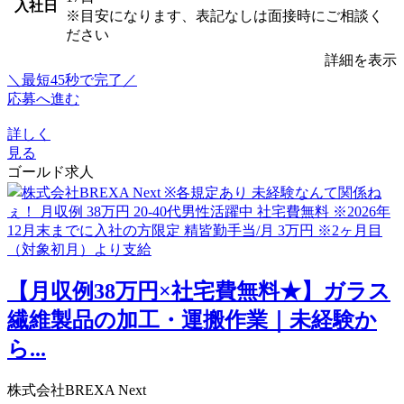
入社日
※目安になります、表記なしは面接時にご相談く
ださい
詳細を表示
＼最短45秒で完了／
応募へ進む
詳しく
見る
ゴールド求人
【月収例38万円×社宅費無料★】ガラス
繊維製品の加工・運搬作業｜未経験か
ら...
株式会社BREXA Next