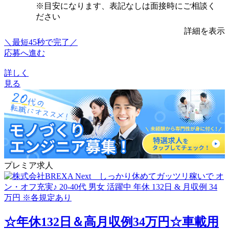
※目安になります、表記なしは面接時にご相談く
ださい
詳細を表示
＼最短45秒で完了／
応募へ進む
詳しく
見る
プレミア求人
☆年休132日＆高月収例34万円☆車載用