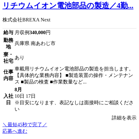
リチウムイオン電池部品の製造／4勤...
株式会社BREXA Next
給与
月収例
340,000
円
勤務
兵庫県 南あわじ市
地
寮・
あり
社宅
車載用リチウムイオン電池部品の製造を担当します。
仕事
【具体的な業務内容】 ■製造装置の操作・メンテナン
内容
ス ■製品の検査 ■作業数量など...
8月
入社
10日
17日
日
※目安になります、表記なしは面接時にご相談くださ
い
詳細を表示
＼最短45秒で完了／
応募へ進む