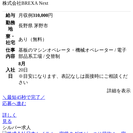
株式会社BREXA Next
給与
月収例
310,000
円
勤務
長野県 茅野市
地
寮・
あり（無料）
社宅
仕事
基板のマシンオペレータ・機械オペレーター / 電子
内容
部品系工場 / 交替制
8月
入社
20日
日
※目安になります、表記なしは面接時にご相談くだ
さい
詳細を表示
＼最短45秒で完了／
応募へ進む
詳しく
見る
シルバー求人