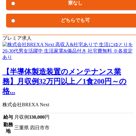
寮なし
どちらでも可
プレミア求人
【半導体製造装置のメンテナンス業
務】月収例32万円以上／1食200円～の
格...
株式会社BREXA Next
給与
月収例
330,000
円
勤務
三重県 四日市市
地