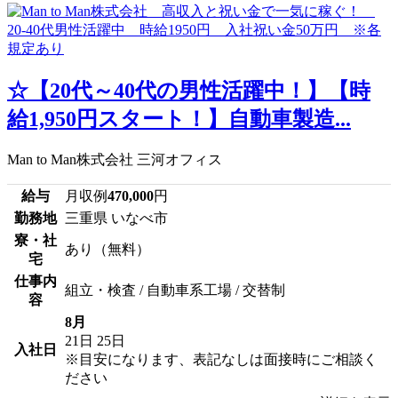
☆【20代～40代の男性活躍中！】【時
給1,950円スタート！】自動車製造...
Man to Man株式会社 三河オフィス
給与
月収例
470,000
円
勤務地
三重県 いなべ市
寮・社
あり（無料）
宅
仕事内
組立・検査 / 自動車系工場 / 交替制
容
8月
21日
25日
入社日
※目安になります、表記なしは面接時にご相談く
ださい