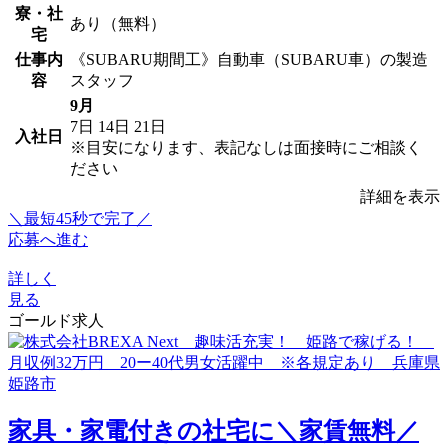
寮・社
あり（無料）
宅
仕事内
《SUBARU期間工》自動車（SUBARU車）の製造
容
スタッフ
9月
7日
14日
21日
入社日
※目安になります、表記なしは面接時にご相談く
ださい
詳細を表示
＼最短45秒で完了／
応募へ進む
詳しく
見る
ゴールド求人
家具・家電付きの社宅に＼家賃無料／