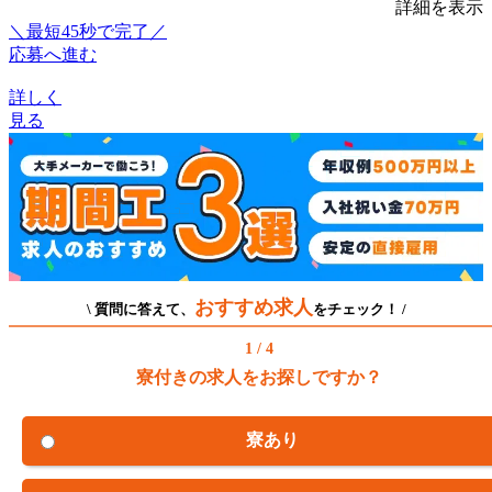
詳細を表示
＼最短45秒で完了／
応募へ進む
詳しく
見る
おすすめ求人
\ 質問に答えて、
をチェック！ /
1 / 4
寮付きの求人をお探しですか？
寮あり