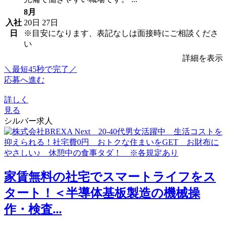
8月
入社
20日
27日
日
※目安になります、表記なしは面接時にご相談くださ
い
詳細を表示
＼最短45秒で完了／
応募へ進む
詳しく
見る
シルバー求人
家賃無料の社宅でスマートライフをス
タート！＜半導体基板製造の機械操
作・検査...