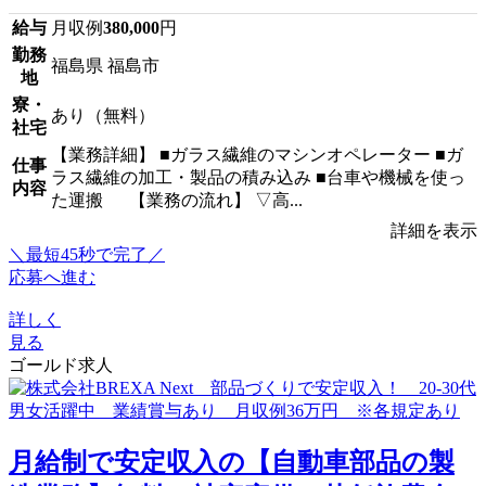
給与
月収例
380,000
円
勤務
福島県 福島市
地
寮・
あり（無料）
社宅
【業務詳細】 ■ガラス繊維のマシンオペレーター ■ガ
仕事
ラス繊維の加工・製品の積み込み ■台車や機械を使っ
内容
た運搬 【業務の流れ】 ▽高...
詳細を表示
＼最短45秒で完了／
応募へ進む
詳しく
見る
ゴールド求人
月給制で安定収入の【自動車部品の製