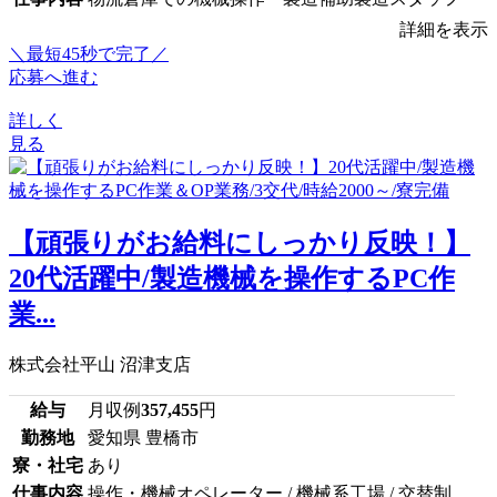
詳細を表示
＼最短45秒で完了／
応募へ進む
詳しく
見る
【頑張りがお給料にしっかり反映！】
20代活躍中/製造機械を操作するPC作
業...
株式会社平山 沼津支店
給与
月収例
357,455
円
勤務地
愛知県 豊橋市
寮・社宅
あり
仕事内容
操作・機械オペレーター / 機械系工場 / 交替制