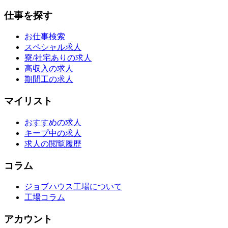
仕事を探す
お仕事検索
スペシャル求人
寮/社宅ありの求人
高収入の求人
期間工の求人
マイリスト
おすすめの求人
キープ中の求人
求人の閲覧履歴
コラム
ジョブハウス工場について
工場コラム
アカウント