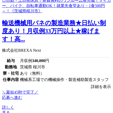
輸送機械用バネの製造業務★日払い制
度あり！月収例33万円以上★稼げま
す！高...
株式会社BREXA Next
給与
月収例
340,000
円
勤務地
茨城県 桜川市
寮・社宅
あり（無料）
仕事内容
機械系工場での機械操作・製造補助製造スタッフ
詳細を表示
＼最短45秒で完了／
応募へ進む
詳しく
見る