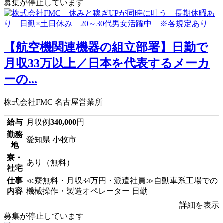
募集が停止しています
【航空機関連機器の組立部署】日勤で
月収33万以上／日本を代表するメーカ
ーの...
株式会社FMC 名古屋営業所
給与
月収例
340,000
円
勤務
愛知県 小牧市
地
寮・
あり（無料）
社宅
仕事
≪寮無料・月収34万円・派遣社員≫自動車系工場での
内容
機械操作・製造オペレーター 日勤
詳細を表示
募集が停止しています