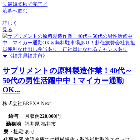
＼最短45秒で完了／
応募へ進む
詳しく
見る
サプリメントの原料製造作業！40代～
50代の男性活躍中中！マイカー通勤
OK...
株式会社BREXA Next
給与
月収例
220,000
円
勤務地
福井県 福井市
寮・社宅
あり
仕事内容
物流倉庫での機械操作・製造補助製造スタッフ