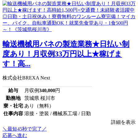
輸送機械用バネの製造業務★日払い制
度あり！月収例33万円以上★稼げま
す！高...
株式会社BREXA Next
給与
月収例
340,000
円
勤務地
茨城県 桜川市
寮・社宅
あり（無料）
仕事内容
溶接・塗装 / 機械系工場 / 日勤
詳細を表示
＼最短45秒で完了／
応募へ進む