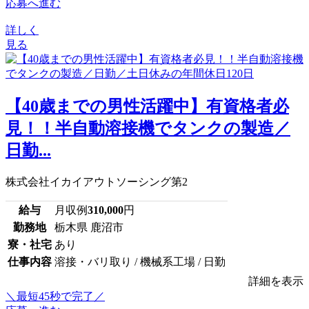
応募へ進む
詳しく
見る
【40歳までの男性活躍中】有資格者必
見！！半自動溶接機でタンクの製造／
日勤...
株式会社イカイアウトソーシング第2
給与
月収例
310,000
円
勤務地
栃木県 鹿沼市
寮・社宅
あり
仕事内容
溶接・バリ取り / 機械系工場 / 日勤
詳細を表示
＼最短45秒で完了／