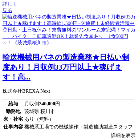
詳しく
見る
輸送機械用バネの製造業務★日払い制
度あり！月収例33万円以上★稼げま
す！高...
株式会社BREXA Next
給与
月収例
340,000
円
勤務地
茨城県 桜川市
寮・社宅
あり（無料）
仕事内容
機械系工場での機械操作・製造補助製造スタッフ
詳細を表示