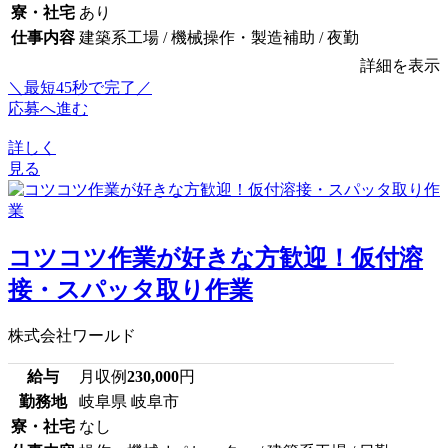
寮・社宅
あり
仕事内容
建築系工場 / 機械操作・製造補助 / 夜勤
詳細を表示
＼最短45秒で完了／
応募へ進む
詳しく
見る
コツコツ作業が好きな方歓迎！仮付溶
接・スパッタ取り作業
株式会社ワールド
給与
月収例
230,000
円
勤務地
岐阜県 岐阜市
寮・社宅
なし