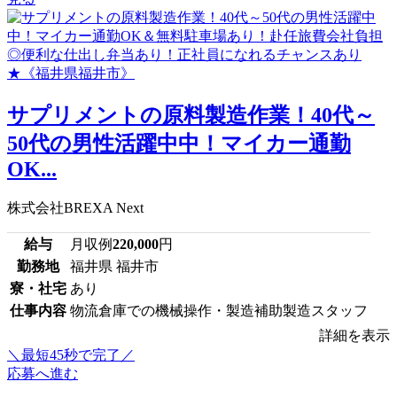
サプリメントの原料製造作業！40代～
50代の男性活躍中中！マイカー通勤
OK...
株式会社BREXA Next
給与
月収例
220,000
円
勤務地
福井県 福井市
寮・社宅
あり
仕事内容
物流倉庫での機械操作・製造補助製造スタッフ
詳細を表示
＼最短45秒で完了／
応募へ進む