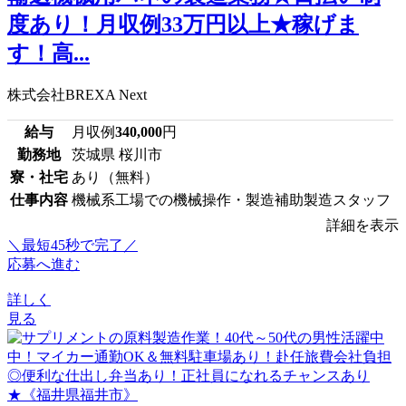
度あり！月収例33万円以上★稼げま
す！高...
株式会社BREXA Next
給与
月収例
340,000
円
勤務地
茨城県 桜川市
寮・社宅
あり（無料）
仕事内容
機械系工場での機械操作・製造補助製造スタッフ
詳細を表示
＼最短45秒で完了／
応募へ進む
詳しく
見る