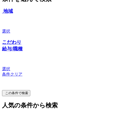
地域
選択
こだわり
給与/職種
選択
条件クリア
この条件で検索
人気の条件から検索