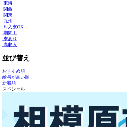
東海
関西
関東
九州
即入寮OK
期間工
寮あり
高収入
並び替え
おすすめ順
給与が高い順
新着順
スペシャル