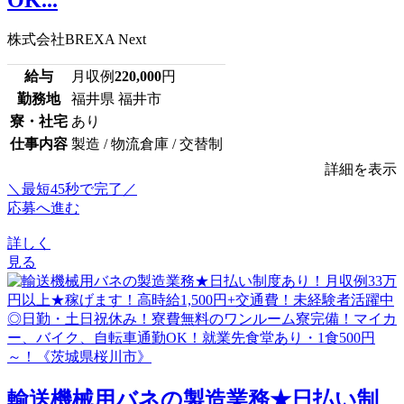
OK...
株式会社BREXA Next
給与
月収例
220,000
円
勤務地
福井県 福井市
寮・社宅
あり
仕事内容
製造 / 物流倉庫 / 交替制
詳細を表示
＼最短45秒で完了／
応募へ進む
詳しく
見る
輸送機械用バネの製造業務★日払い制