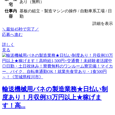
あり（無料）
宅
仕事内
基板の組立・製造マシンの操作 / 自動車系工場 / 日
容
勤
詳細を表示
＼最短45秒で完了／
応募へ進む
詳しく
見る
輸送機械用バネの製造業務★日払い制
度あり！月収例33万円以上★稼げま
す！高...