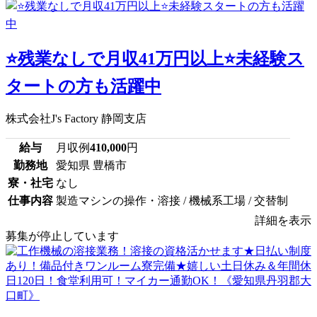
⭐残業なしで月収41万円以上⭐未経験ス
タートの方も活躍中
株式会社J's Factory 静岡支店
給与
月収例
410,000
円
勤務地
愛知県 豊橋市
寮・社宅
なし
仕事内容
製造マシンの操作・溶接 / 機械系工場 / 交替制
詳細を表示
募集が停止しています