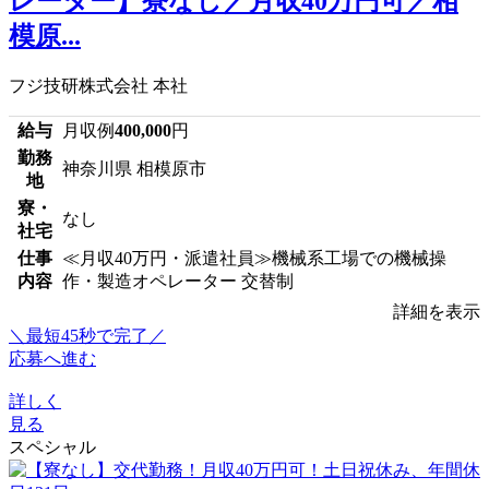
レーター】寮なし／月収40万円可／相
模原...
フジ技研株式会社 本社
給与
月収例
400,000
円
勤務
神奈川県 相模原市
地
寮・
なし
社宅
仕事
≪月収40万円・派遣社員≫機械系工場での機械操
内容
作・製造オペレーター 交替制
詳細を表示
＼最短45秒で完了／
応募へ進む
詳しく
見る
スペシャル