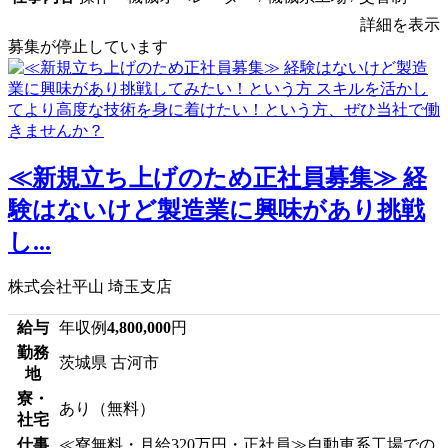
詳細を表示
募集が停止しています
≪新規立ち上げのため正社員募集≫ 経
験はないけど製造業に興味があり挑戦
し...
株式会社平山 埼玉支店
給与
年収例
4,800,000
円
勤務
茨城県 古河市
地
寮・
あり（無料）
社宅
仕事
≪寮無料・月給320万円・正社員≫自動車系工場での