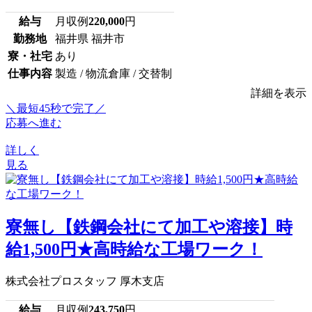
給与
月収例
220,000
円
勤務地
福井県 福井市
寮・社宅
あり
仕事内容
製造 / 物流倉庫 / 交替制
詳細を表示
＼最短45秒で完了／
応募へ進む
詳しく
見る
寮無し【鉄鋼会社にて加工や溶接】時
給1,500円★高時給な工場ワーク！
株式会社プロスタッフ 厚木支店
給与
月収例
243,750
円