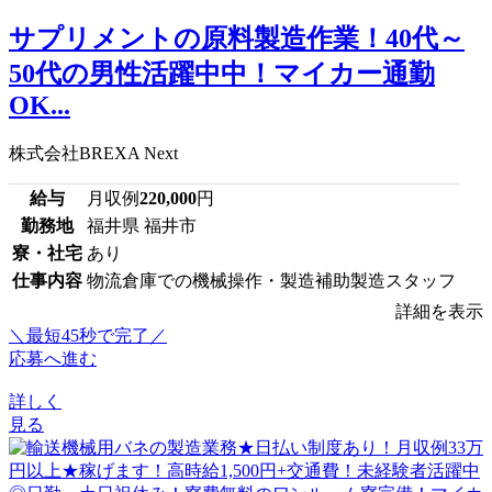
サプリメントの原料製造作業！40代～
50代の男性活躍中中！マイカー通勤
OK...
株式会社BREXA Next
給与
月収例
220,000
円
勤務地
福井県 福井市
寮・社宅
あり
仕事内容
物流倉庫での機械操作・製造補助製造スタッフ
詳細を表示
＼最短45秒で完了／
応募へ進む
詳しく
見る