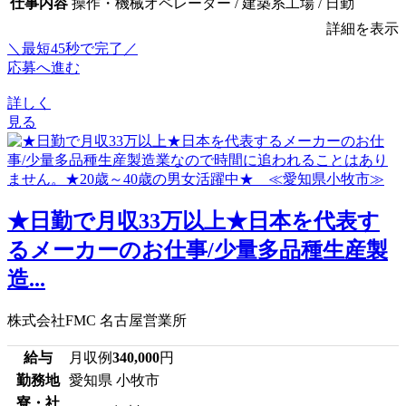
仕事内容
操作・機械オペレーター / 建築系工場 / 日勤
詳細を表示
＼最短45秒で完了／
応募へ進む
詳しく
見る
★日勤で月収33万以上★日本を代表す
るメーカーのお仕事/少量多品種生産製
造...
株式会社FMC 名古屋営業所
給与
月収例
340,000
円
勤務地
愛知県 小牧市
寮・社