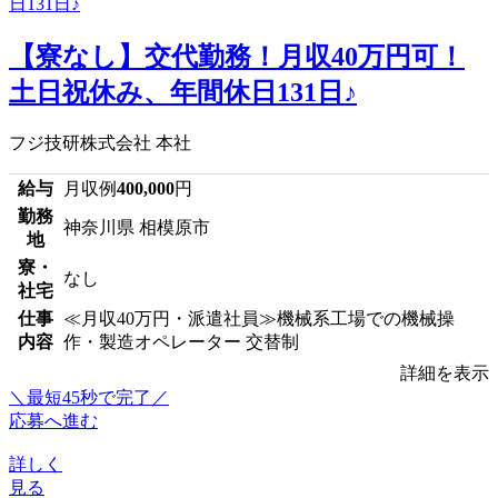
【寮なし】交代勤務！月収40万円可！
土日祝休み、年間休日131日♪
フジ技研株式会社 本社
給与
月収例
400,000
円
勤務
神奈川県 相模原市
地
寮・
なし
社宅
仕事
≪月収40万円・派遣社員≫機械系工場での機械操
内容
作・製造オペレーター 交替制
詳細を表示
＼最短45秒で完了／
応募へ進む
詳しく
見る