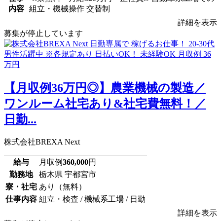
内容
組立・機械操作 交替制
詳細を表示
募集が停止しています
【月収例36万円◎】農業機械の製造／
ワンルーム社宅あり&社宅費無料！／
日勤...
株式会社BREXA Next
給与
月収例
360,000
円
勤務地
栃木県 宇都宮市
寮・社宅
あり（無料）
仕事内容
組立・検査 / 機械系工場 / 日勤
詳細を表示