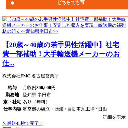
どちらでも可
【20歳～40歳の若手男性活躍中】社宅
費一部補助！大手輸送機メーカーのお
仕...
株式会社FMC 名古屋営業所
給与
月収例
300,000
円
勤務地
愛知県 半田市
寮・社宅
あり（無料）
仕事内容
航空機の組立・塗装 / 自動車系工場 / 日勤
詳細を表示
＼最短45秒で完了／