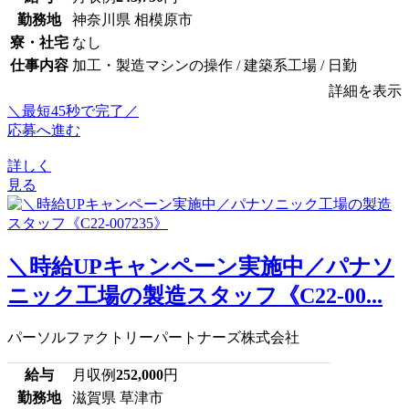
勤務地
神奈川県 相模原市
寮・社宅
なし
仕事内容
加工・製造マシンの操作 / 建築系工場 / 日勤
詳細を表示
＼最短45秒で完了／
応募へ進む
詳しく
見る
＼時給UPキャンペーン実施中／パナソ
ニック工場の製造スタッフ《C22-00...
パーソルファクトリーパートナーズ株式会社
給与
月収例
252,000
円
勤務地
滋賀県 草津市