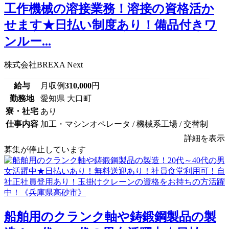
工作機械の溶接業務！溶接の資格活か
せます★日払い制度あり！備品付きワ
ンルー...
株式会社BREXA Next
給与
月収例
310,000
円
勤務地
愛知県 大口町
寮・社宅
あり
仕事内容
加工・マシンオペレータ / 機械系工場 / 交替制
詳細を表示
募集が停止しています
船舶用のクランク軸や鋳鍛鋼製品の製