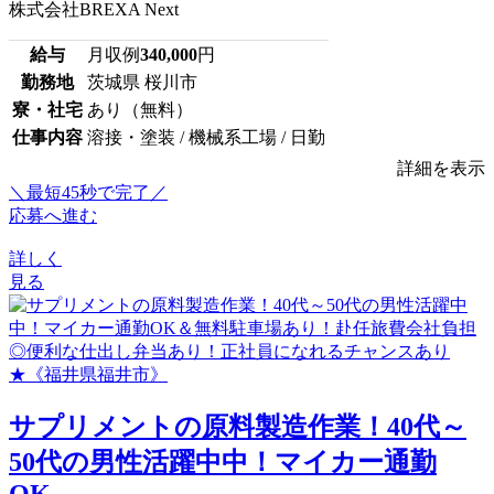
株式会社BREXA Next
給与
月収例
340,000
円
勤務地
茨城県 桜川市
寮・社宅
あり（無料）
仕事内容
溶接・塗装 / 機械系工場 / 日勤
詳細を表示
＼最短45秒で完了／
応募へ進む
詳しく
見る
サプリメントの原料製造作業！40代～
50代の男性活躍中中！マイカー通勤