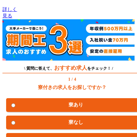
詳しく
見る
おすすめ求人
\ 質問に答えて、
をチェック！ /
1 / 4
寮付きの求人をお探しですか？
寮あり
寮なし