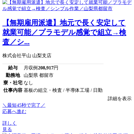
【無期雇用派遣】地元で長く安定して
就業可能／プラモデル感覚で組立→検
査／シ...
株式会社平山 山梨支店
給与
月収例
208,917
円
勤務地
山梨県 都留市
寮・社宅
なし
仕事内容
基板の組立・検査 / 半導体工場 / 日勤
詳細を表示
＼最短45秒で完了／
応募へ進む
詳しく
見る