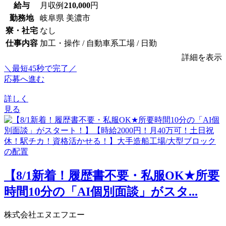
給与
月収例
210,000
円
勤務地
岐阜県 美濃市
寮・社宅
なし
仕事内容
加工・操作 / 自動車系工場 / 日勤
詳細を表示
＼最短45秒で完了／
応募へ進む
詳しく
見る
【8/1新着！履歴書不要・私服OK★所要
時間10分の「AI個別面談」がスタ...
株式会社エヌエフエー