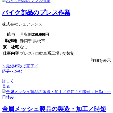
バイク部品のプレス作業
株式会社シェアレンス
給与
月収例
250,000
円
勤務地
静岡県 浜松市
寮・社宅
なし
仕事内容
プレス / 自動車系工場 / 交替制
詳細を表示
＼最短45秒で完了／
応募へ進む
詳しく
見る
金属メッシュ製品の製造・加工／時短