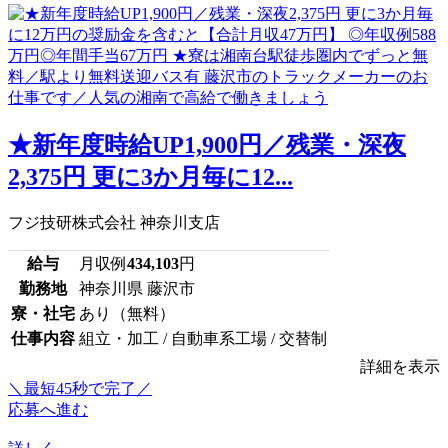
★新年度時給UP1,900円／残業・深夜
2,375円 更に3か月毎に12...
フジ技研株式会社 神奈川支店
給与
月収例
434,103
円
勤務地
神奈川県 藤沢市
寮・社宅
あり（無料）
仕事内容
組立・加工 / 自動車系工場 / 交替制
詳細を表示
＼最短45秒で完了／
応募へ進む