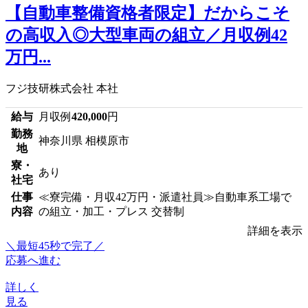
【自動車整備資格者限定】だからこそ
の高収入◎大型車両の組立／月収例42
万円...
フジ技研株式会社 本社
給与
月収例
420,000
円
勤務
神奈川県 相模原市
地
寮・
あり
社宅
仕事
≪寮完備・月収42万円・派遣社員≫自動車系工場で
内容
の組立・加工・プレス 交替制
詳細を表示
＼最短45秒で完了／
応募へ進む
詳しく
見る