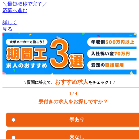
＼最短45秒で完了／
応募へ進む
詳しく
見る
おすすめ求人
\ 質問に答えて、
をチェック！ /
1 / 4
寮付きの求人をお探しですか？
寮あり
寮なし