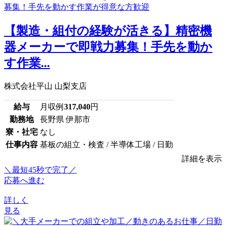
【製造・組付の経験が活きる】精密機
器メーカーで即戦力募集！手先を動か
す作業...
株式会社平山 山梨支店
給与
月収例
317,040
円
勤務地
長野県 伊那市
寮・社宅
なし
仕事内容
基板の組立・検査 / 半導体工場 / 日勤
詳細を表示
＼最短45秒で完了／
応募へ進む
詳しく
見る