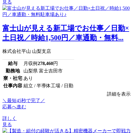
見る
富士山が見える新工場でお仕事／日勤×
土日祝／時給1,500円／車通勤・無料...
株式会社平山 山梨支店
給与
月収例
278,460
円
勤務地
山梨県 富士吉田市
寮・社宅
あり
仕事内容
組立 / 半導体工場 / 日勤
詳細を表示
＼最短45秒で完了／
応募へ進む
詳しく
見る