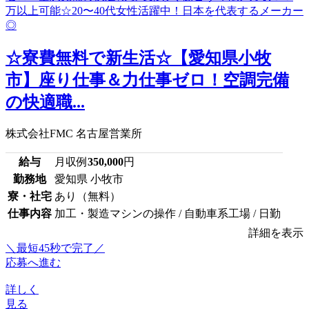
☆寮費無料で新生活☆【愛知県小牧
市】座り仕事＆力仕事ゼロ！空調完備
の快適職...
株式会社FMC 名古屋営業所
給与
月収例
350,000
円
勤務地
愛知県 小牧市
寮・社宅
あり（無料）
仕事内容
加工・製造マシンの操作 / 自動車系工場 / 日勤
詳細を表示
＼最短45秒で完了／
応募へ進む
詳しく
見る