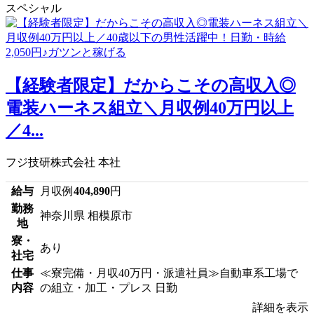
スペシャル
【経験者限定】だからこその高収入◎
電装ハーネス組立＼月収例40万円以上
／4...
フジ技研株式会社 本社
給与
月収例
404,890
円
勤務
神奈川県 相模原市
地
寮・
あり
社宅
仕事
≪寮完備・月収40万円・派遣社員≫自動車系工場で
内容
の組立・加工・プレス 日勤
詳細を表示