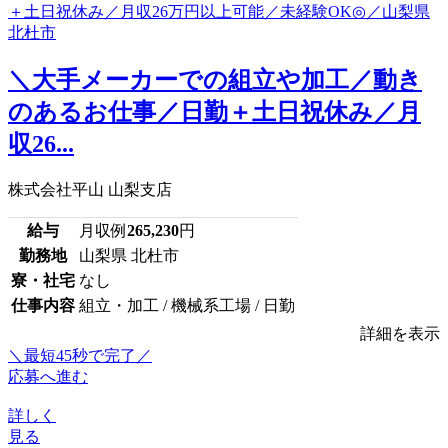
＼大手メーカーでの組立や加工／動き
のあるお仕事／日勤＋土日祝休み／月
収26...
株式会社平山 山梨支店
給与
月収例
265,230
円
勤務地
山梨県 北杜市
寮・社宅
なし
仕事内容
組立・加工 / 機械系工場 / 日勤
詳細を表示
＼最短45秒で完了／
応募へ進む
詳しく
見る