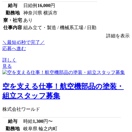
給与
日給例
16,000
円
勤務地
神奈川県 横浜市
寮・社宅
あり
仕事内容
組み立て・製造 / 機械系工場 / 日勤
詳細を表示
＼最短45秒で完了／
応募へ進む
詳しく
見る
空を支える仕事！航空機部品の塗装・
組立スタッフ募集
株式会社ワールド
給与
時給
1,300
円〜
勤務地
岐阜県 輪之内町