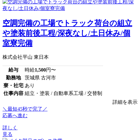
空調完備の工場でトラック荷台の組立
や塗装前後工程/深夜なし/土日休み/個
室寮完備
株式会社平山 東日本
給与
時給
1,500
円〜
勤務地
茨城県 古河市
寮・社宅
あり
仕事内容
組立・塗装 / 自動車系工場 / 交替制
詳細を表示
＼最短45秒で完了／
応募へ進む
詳しく
見る