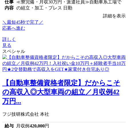
仕事
≪寮完備・月収30万円・派遣社員≫自動車系工場で
内容
の組立・加工・プレス 日勤
詳細を表示
＼最短45秒で完了／
応募へ進む
詳しく
見る
スペシャル
【自動車整備資格者限定】だからこそ
の高収入◎大型車両の組立／月収例42
万円...
フジ技研株式会社 本社
給与
月収例
420,000
円