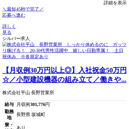
詳細を表示
＼最短45秒で完了／
応募へ進む
詳しく
見る
シルバー求人
【月収例30万円以上◎】入社祝金50万円
☆／小型建設機器の組み立て／働きや...
株式会社平山 長野営業所
給与
月収例
301,776
円
勤務
長野県 坂城町
地
寮・
あり