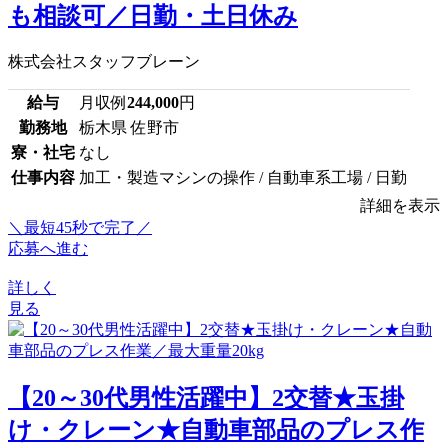
も相談可／日勤・土日休み
株式会社スタッフブレーン
給与
月収例
244,000
円
勤務地
栃木県 佐野市
寮・社宅
なし
仕事内容
加工・製造マシンの操作 / 自動車系工場 / 日勤
詳細を表示
＼最短45秒で完了／
応募へ進む
詳しく
見る
【20～30代男性活躍中】2交替★玉掛
け・クレーン★自動車部品のプレス作