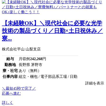
【未経験OK】＼現代社会に必要な光学
技術の製品づくり／日勤×土日祝休み／
寮...
株式会社平山 山梨支店
給与
月収例
242,268
円
勤務地
長野県 茅野市
寮・社宅
あり（無料）
仕事内容
組立・梱包 / 電子部品系工場 / 日勤
詳細を表示
＼最短45秒で完了／
応募へ進む
詳しく