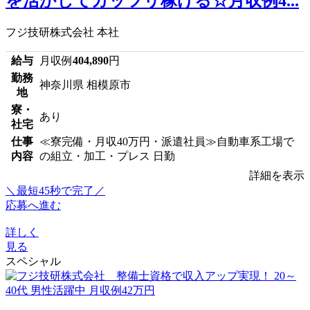
を活かしてガッツリ稼げる☆月収例4...
フジ技研株式会社 本社
給与
月収例
404,890
円
勤務
神奈川県 相模原市
地
寮・
あり
社宅
仕事
≪寮完備・月収40万円・派遣社員≫自動車系工場で
内容
の組立・加工・プレス 日勤
詳細を表示
＼最短45秒で完了／
応募へ進む
詳しく
見る
スペシャル