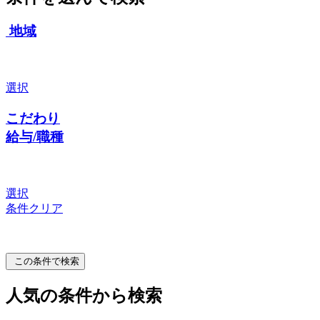
地域
選択
こだわり
給与/職種
選択
条件クリア
この条件で検索
人気の条件から検索