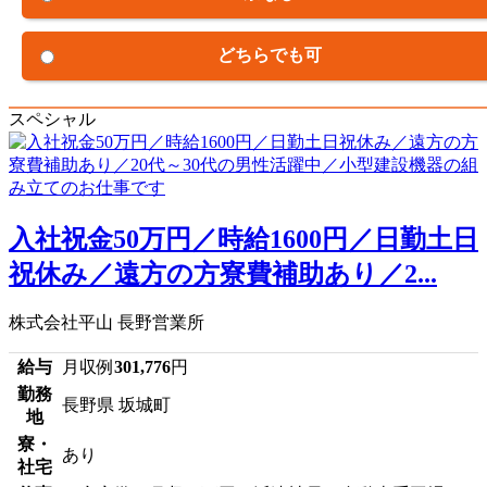
どちらでも可
スペシャル
入社祝金50万円／時給1600円／日勤土日
祝休み／遠方の方寮費補助あり／2...
株式会社平山 長野営業所
給与
月収例
301,776
円
勤務
長野県 坂城町
地
寮・
あり
社宅