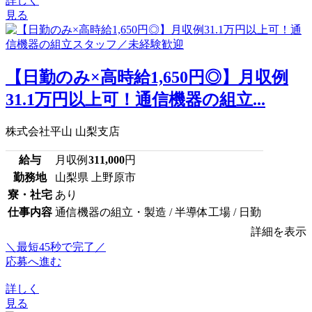
詳しく
見る
【日勤のみ×高時給1,650円◎】月収例
31.1万円以上可！通信機器の組立...
株式会社平山 山梨支店
給与
月収例
311,000
円
勤務地
山梨県 上野原市
寮・社宅
あり
仕事内容
通信機器の組立・製造 / 半導体工場 / 日勤
詳細を表示
＼最短45秒で完了／
応募へ進む
詳しく
見る