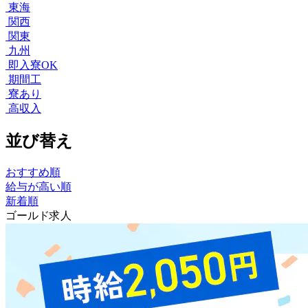
東海
関西
関東
九州
即入寮OK
期間工
寮あり
高収入
並び替え
おすすめ順
給与が高い順
新着順
ゴールド求人