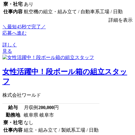
寮・社宅
あり
仕事内容
航空機の組立・組み立て / 自動車系工場 / 日勤
詳細を表示
＼最短45秒で完了／
応募へ進む
詳しく
見る
女性活躍中！段ボール箱の組立スタッ
フ
株式会社ワールド
給与
月収例
200,000
円
勤務地
岐阜県 岐阜市
寮・社宅
なし
仕事内容
組立・組み立て / 製紙系工場 / 日勤