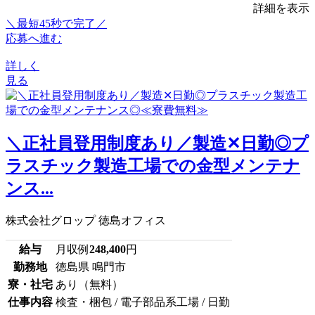
詳細を表示
＼最短45秒で完了／
応募へ進む
詳しく
見る
＼正社員登用制度あり／製造✕日勤◎プ
ラスチック製造工場での金型メンテナ
ンス...
株式会社グロップ 徳島オフィス
給与
月収例
248,400
円
勤務地
徳島県 鳴門市
寮・社宅
あり（無料）
仕事内容
検査・梱包 / 電子部品系工場 / 日勤