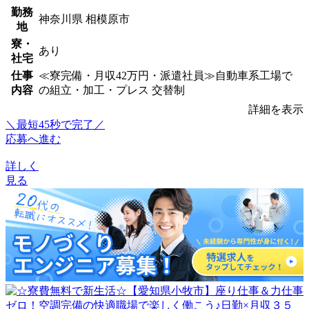
勤務
神奈川県 相模原市
地
寮・
あり
社宅
仕事
≪寮完備・月収42万円・派遣社員≫自動車系工場で
内容
の組立・加工・プレス 交替制
詳細を表示
＼最短45秒で完了／
応募へ進む
詳しく
見る