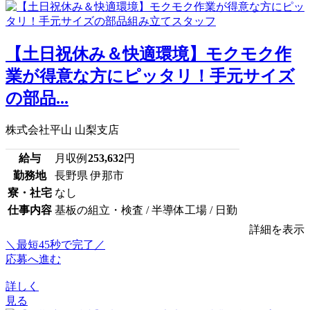
【土日祝休み＆快適環境】モクモク作
業が得意な方にピッタリ！手元サイズ
の部品...
株式会社平山 山梨支店
給与
月収例
253,632
円
勤務地
長野県 伊那市
寮・社宅
なし
仕事内容
基板の組立・検査 / 半導体工場 / 日勤
詳細を表示
＼最短45秒で完了／
応募へ進む
詳しく
見る