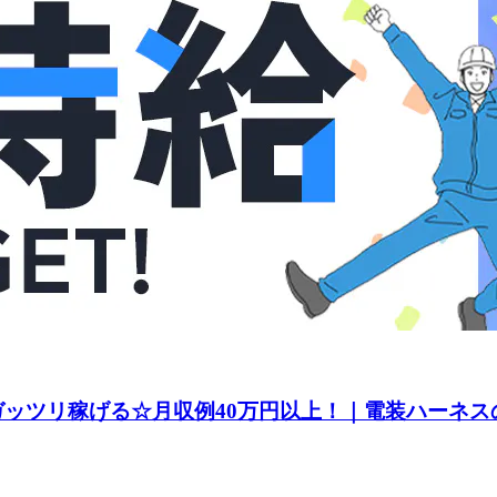
てガッツリ稼げる☆月収例40万円以上！｜電装ハーネス