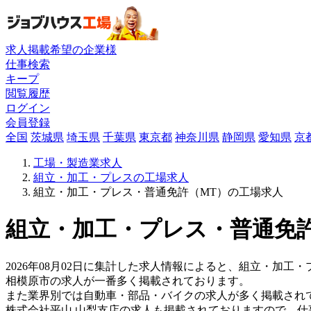
求人掲載希望の企業様
仕事検索
キープ
閲覧履歴
ログイン
会員登録
全国
茨城県
埼玉県
千葉県
東京都
神奈川県
静岡県
愛知県
京
工場・製造業求人
組立・加工・プレスの工場求人
組立・加工・プレス・普通免許（MT）の工場求人
組立・加工・プレス・普通免許
2026年08月02日に集計した求人情報によると、組立・加工
相模原市の求人が一番多く掲載されております。
また業界別では自動車・部品・バイクの求人が多く掲載され
株式会社平山 山梨支店の求人も掲載されておりますので、