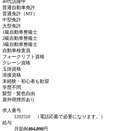
40代活躍中
普通自動車免許
普通免許（MT）
中型免許
大型免許
1級自動車整備士
2級自動車整備士
3級自動車整備士
自動車検査員
フォークリフト資格
クレーン資格
玉掛資格
溶接資格
未経験・初心者も歓迎
学歴不問
髪型・髪色自由
屋外喫煙所あり
求人番号
1202510 （電話応募で必要になります。）
給与
月収例
404,890
円