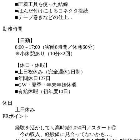
■圧着工具を使った結線
■はんだ付けによるコネクタ接続
■テープ巻きなどの仕上...
勤務時間
【日勤】
8:00～17:00（実働8時間／休憩60分）
※小休憩あり（10分×2回）
【休日・休暇】
■土日祝休み（完全週休2日制）
■年間休日127日
■GW・夏季・年末年始休暇
■有給休暇（初年度10日）
休日
土日休み
PRポイント
経験を活かして＼高時給2,050円／スタート◎
「今の収入、経験値に見合ってないかも…」