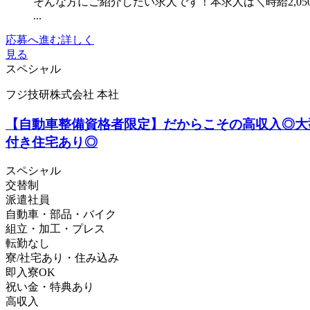
そんな方にご紹介したい求人です！本求人は＼時給2,0
...
応募へ進む
詳しく
見る
スペシャル
フジ技研株式会社 本社
【自動車整備資格者限定】だからこその高収入◎大型
付き住宅あり◎
スペシャル
交替制
派遣社員
自動車・部品・バイク
組立・加工・プレス
転勤なし
寮/社宅あり・住み込み
即入寮OK
祝い金・特典あり
高収入