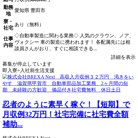
勤務
愛知県 豊田市
地
寮・
あり（無料）
社宅
◇自動車製造に関わる業務◇ 人気のクラウン、ノア、
仕事
ヴォクシー 車の製造に携われます！ 各配属先には相
内容
談員さんがおり、すぐに相談できる...
詳細を表示
募集が停止しています
即入寮+入社前生活支援
忍者のように素早く稼ぐ！【短期】で
月収例32万円！社宅完備に社宅費全額
補助...