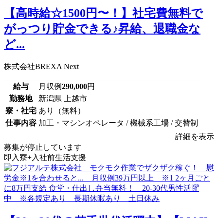
【高時給☆1500円〜！】社宅費無料で
がっつり貯金できる♪昇給、退職金な
ど...
株式会社BREXA Next
給与
月収例
290,000
円
勤務地
新潟県 上越市
寮・社宅
あり（無料）
仕事内容
加工・マシンオペレータ / 機械系工場 / 交替制
詳細を表示
募集が停止しています
即入寮+入社前生活支援