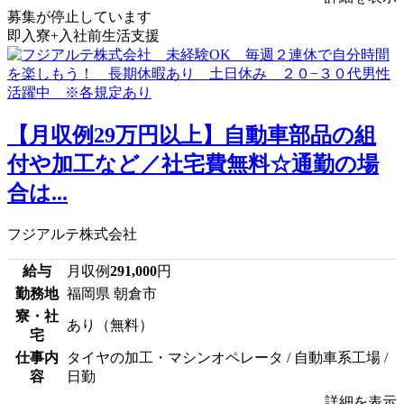
募集が停止しています
即入寮+入社前生活支援
【月収例29万円以上】自動車部品の組
付や加工など／社宅費無料☆通勤の場
合は...
フジアルテ株式会社
給与
月収例
291,000
円
勤務地
福岡県 朝倉市
寮・社
あり（無料）
宅
仕事内
タイヤの加工・マシンオペレータ / 自動車系工場 /
容
日勤
詳細を表示