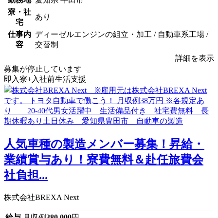
寮・社
あり
宅
仕事内
ディーゼルエンジンの組立・加工 / 自動車系工場 /
容
交替制
詳細を表示
募集が停止しています
即入寮+入社前生活支援
人気車種の製造メンバー募集！昇給・
業績賞与あり！寮費無料＆赴任旅費会
社負担...
株式会社BREXA Next
給与
月収例
380,000
円