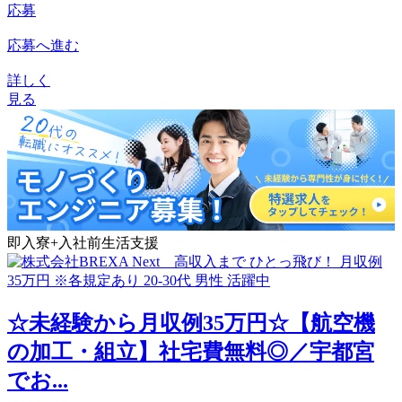
応募
応募へ進む
詳しく
見る
即入寮+入社前生活支援
☆未経験から月収例35万円☆【航空機
の加工・組立】社宅費無料◎／宇都宮
でお...