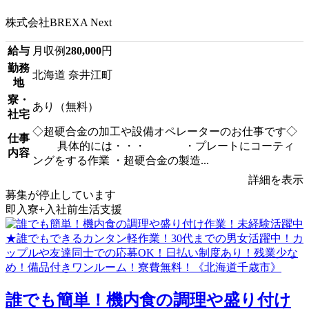
株式会社BREXA Next
給与
月収例
280,000
円
勤務
北海道 奈井江町
地
寮・
あり（無料）
社宅
◇超硬合金の加工や設備オペレーターのお仕事です◇
仕事
具体的には・・・ ・プレートにコーティ
内容
ングをする作業 ・超硬合金の製造...
詳細を表示
募集が停止しています
即入寮+入社前生活支援
誰でも簡単！機内食の調理や盛り付け