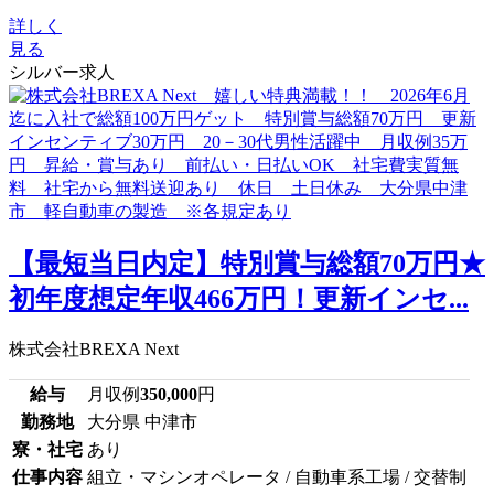
詳しく
見る
シルバー求人
【最短当日内定】特別賞与総額70万円★
初年度想定年収466万円！更新インセ...
株式会社BREXA Next
給与
月収例
350,000
円
勤務地
大分県 中津市
寮・社宅
あり
仕事内容
組立・マシンオペレータ / 自動車系工場 / 交替制