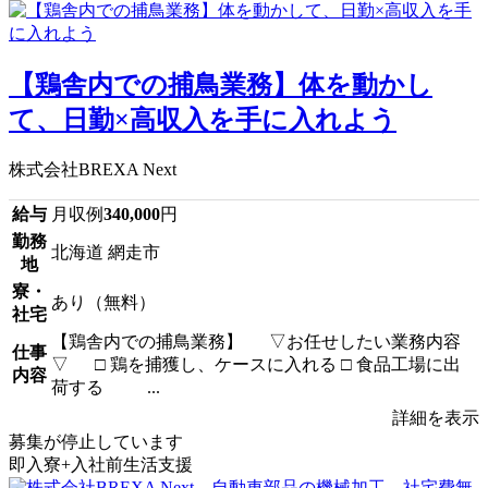
【鶏舎内での捕鳥業務】体を動かし
て、日勤×高収入を手に入れよう
株式会社BREXA Next
給与
月収例
340,000
円
勤務
北海道 網走市
地
寮・
あり（無料）
社宅
【鶏舎内での捕鳥業務】 ▽お任せしたい業務内容
仕事
▽ □ 鶏を捕獲し、ケースに入れる □ 食品工場に出
内容
荷する ...
詳細を表示
募集が停止しています
即入寮+入社前生活支援