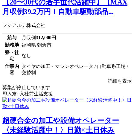
【20〜30代の若手世代活躍中】【MAX
月収例39.2万円！自動車駆動部品...
フジアルテ株式会社
給与
月収例
312,000
円
勤務地
福岡県 朝倉市
寮・社
なし
宅
仕事内
タイヤの加工・マシンオペレータ / 自動車系工場 /
容
交替制
詳細を表示
募集が停止しています
即入寮+入社前生活支援
超硬合金の加工や設備オペレーター
〈未経験活躍中！〉日勤×土日休み