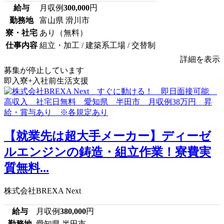
給与
月収例
300,000
円
勤務地
富山県 滑川市
寮・社宅
あり（無料）
仕事内容
組立・加工 / 建築系工場 / 交替制
詳細を表示
募集が停止しています
即入寮+入社前生活支援
【就業先は超大手メーカー】ディーゼ
ルエンジンの鋳造・組立作業！寮費実
質無料...
株式会社BREXA Next
給与
月収例
380,000
円
勤務地
愛知県 半田市