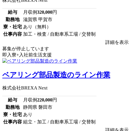
株式会社BREXA Next
給与
月収例
320,000
円
勤務地
滋賀県 甲賀市
寮・社宅
あり（無料）
仕事内容
加工・検査 / 自動車系工場 / 交替制
詳細を表示
募集が停止しています
即入寮+入社前生活支援
ベアリング部品製造のライン作業
株式会社BREXA Next
給与
月収例
220,000
円
勤務地
静岡県 磐田市
寮・社宅
あり
仕事内容
組立・加工 / 自動車系工場 / 交替制
詳細を表示