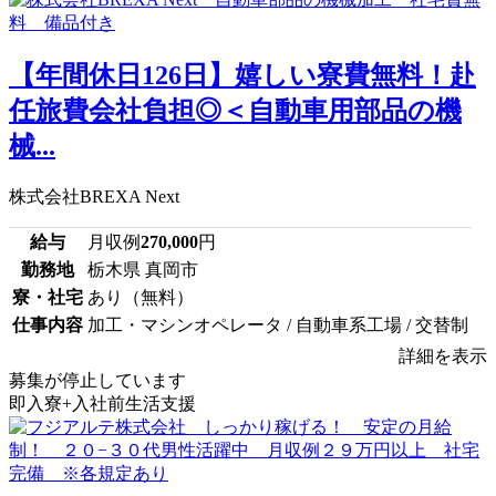
【年間休日126日】嬉しい寮費無料！赴
任旅費会社負担◎＜自動車用部品の機
械...
株式会社BREXA Next
給与
月収例
270,000
円
勤務地
栃木県 真岡市
寮・社宅
あり（無料）
仕事内容
加工・マシンオペレータ / 自動車系工場 / 交替制
詳細を表示
募集が停止しています
即入寮+入社前生活支援