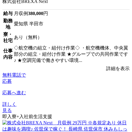
株式会社BREXA Next
給与
月収例
380,000
円
勤務
愛知県 半田市
地
寮・
あり（無料）
社宅
◇航空機の組立・組付け作業◇ ・航空機機体、中央翼
仕事
部分の組立・組付け作業 ★グループでの共同作業です
内容
♪ ★空調完備で働きやすい環境...
詳細を表示
無料電話で
応募
応募へ進む
詳しく
見る
即入寮+入社前生活支援