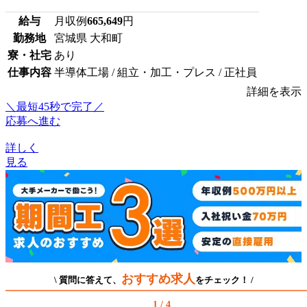
給与
月収例
665,649
円
勤務地
宮城県 大和町
寮・社宅
あり
仕事内容
半導体工場 / 組立・加工・プレス / 正社員
詳細を表示
＼最短45秒で完了／
応募へ進む
詳しく
見る
おすすめ求人
\ 質問に答えて、
をチェック！ /
1 / 4