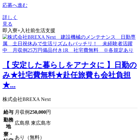
応募へ進む
詳しく
見る
即入寮+入社前生活支援
【 安定した暮らしをアナタに 】日勤の
み★社宅費無料★赴任旅費も会社負担
★...
株式会社BREXA Next
給与
月収例
250,000
円
勤務
広島県 東広島市
地
寮・
あり（無料）