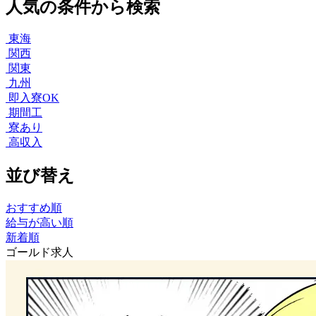
人気の条件から検索
東海
関西
関東
九州
即入寮OK
期間工
寮あり
高収入
並び替え
おすすめ順
給与が高い順
新着順
ゴールド求人