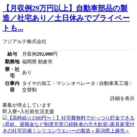
【月収例29万円以上】自動車部品の製
造／社宅あり／土日休みでプライベー
トも...
フジアルテ株式会社
給与
月収例
292,000
円
勤務地
福岡県 朝倉市
寮・社
あり
宅
仕事内
タイヤの加工・マシンオペレータ / 自動車系工場 /
容
交替制
詳細を表示
募集が停止しています
即入寮+入社前生活支援