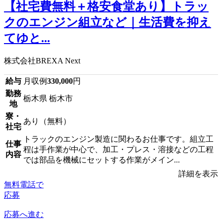
【社宅費無料＋格安食堂あり】トラッ
クのエンジン組立など｜生活費を抑え
てゆと...
株式会社BREXA Next
給与
月収例
330,000
円
勤務
栃木県 栃木市
地
寮・
あり（無料）
社宅
トラックのエンジン製造に関わるお仕事です。組立工
仕事
程は手作業が中心で、加工・プレス・溶接などの工程
内容
では部品を機械にセットする作業がメイン...
詳細を表示
無料電話で
応募
応募へ進む