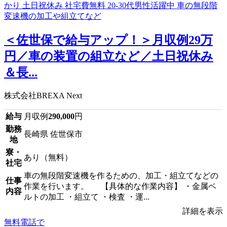
＜佐世保で給与アップ！＞月収例29万
円／車の装置の組立など／土日祝休み
＆長...
株式会社BREXA Next
給与
月収例
290,000
円
勤務
長崎県 佐世保市
地
寮・
あり（無料）
社宅
車の無段階変速機を作るための、加工・組立てなどの
仕事
作業を行います。 【具体的な作業内容】 ・金属ベ
内容
ルトの加工 ・組立て ・検査 ・運...
詳細を表示
無料電話で