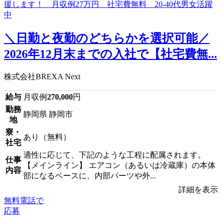
＼日勤と夜勤のどちらかを選択可能／
2026年12月末までの入社で【社宅費無...
株式会社BREXA Next
給与
月収例
270,000
円
勤務
静岡県 静岡市
地
寮・
あり（無料）
社宅
適性に応じて、下記のような工程に配属されます。
仕事
【メインライン】 エアコン（あるいは冷蔵庫）の本体
内容
部になるベースに、内部パーツや外...
詳細を表示
無料電話で
応募