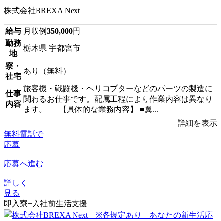
株式会社BREXA Next
給与
月収例
350,000
円
勤務
栃木県 宇都宮市
地
寮・
あり（無料）
社宅
旅客機・戦闘機・ヘリコプターなどのパーツの製造に
仕事
関わるお仕事です。配属工程により作業内容は異なり
内容
ます。 【具体的な業務内容】 ■翼...
詳細を表示
無料電話で
応募
応募へ進む
詳しく
見る
即入寮+入社前生活支援