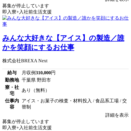
募集が停止しています
即入寮+入社前生活支援
みんな大好きな【アイス】の製造／誰
かを笑顔にするお仕事
株式会社BREXA Next
給与
月収例
310,000
円
勤務地
千葉県 野田市
寮・社
あり（無料）
宅
仕事内
アイス・お菓子の検査・材料投入 / 食品系工場 / 交
容
替制
詳細を表示
募集が停止しています
即入寮+入社前生活支援