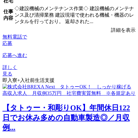
社宅
◇建設機械のメンテナンス作業◇ 建設機械のメンテナ
仕事
ンス及び清掃業務 建設現場で使われる機械・機器のレ
内容
ンタルを行っており。 返却された...
詳細を表示
無料電話で
応募
応募へ進む
詳しく
見る
即入寮+入社前生活支援
【タトゥー・和彫りOK】年間休日122
日でお休み多めの自動車製造◎／月収
例...