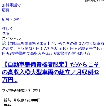
無料電話で
応募
応募へ進む
詳しく
見る
スペシャル
【自動車整備資格者限定】だからこそ
の高収入◎大型車両の組立／月収例42
万円...
フジ技研株式会社 本社
給与
月収例
420,000
円