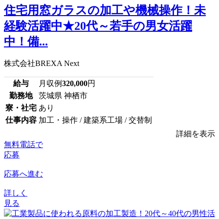
住宅用窓ガラスの加工や機械操作！未
経験活躍中★20代～若手の男女活躍
中！備...
株式会社BREXA Next
給与
月収例
320,000
円
勤務地
茨城県 神栖市
寮・社宅
あり
仕事内容
加工・操作 / 建築系工場 / 交替制
詳細を表示
無料電話で
応募
応募へ進む
詳しく
見る