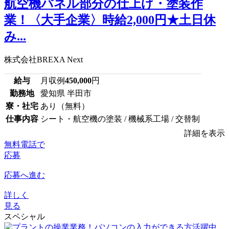
航空機パネル部分の仕上げ・塗装作
業！〈大手企業〉時給2,000円★土日休
み...
株式会社BREXA Next
給与
月収例
450,000
円
勤務地
愛知県 半田市
寮・社宅
あり（無料）
仕事内容
シート・航空機の塗装 / 機械系工場 / 交替制
詳細を表示
無料電話で
応募
応募へ進む
詳しく
見る
スペシャル