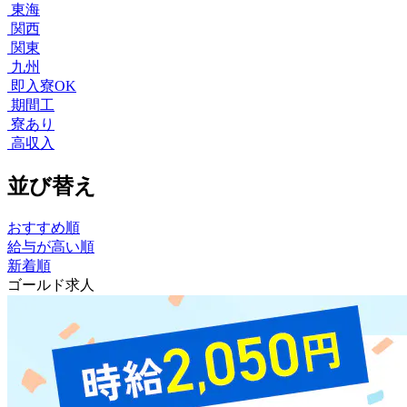
東海
関西
関東
九州
即入寮OK
期間工
寮あり
高収入
並び替え
おすすめ順
給与が高い順
新着順
ゴールド求人