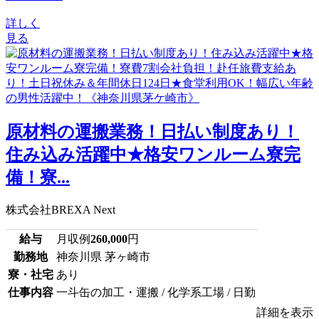
詳しく
見る
原材料の運搬業務！日払い制度あり！
住み込み活躍中★格安ワンルーム寮完
備！寮...
株式会社BREXA Next
給与
月収例
260,000
円
勤務地
神奈川県 茅ヶ崎市
寮・社宅
あり
仕事内容
一斗缶の加工・運搬 / 化学系工場 / 日勤
詳細を表示