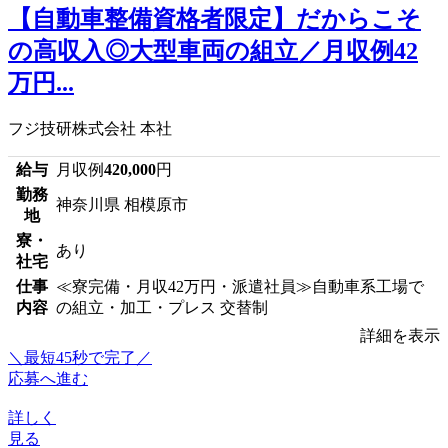
【自動車整備資格者限定】だからこそ
の高収入◎大型車両の組立／月収例42
万円...
フジ技研株式会社 本社
給与
月収例
420,000
円
勤務
神奈川県 相模原市
地
寮・
あり
社宅
仕事
≪寮完備・月収42万円・派遣社員≫自動車系工場で
内容
の組立・加工・プレス 交替制
詳細を表示
＼最短45秒で完了／
応募へ進む
詳しく
見る