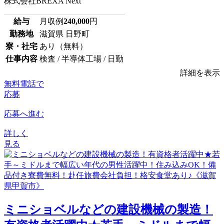
株式会社BREXA Next
給与
月収例
240,000
円
勤務地
滋賀県 日野町
寮・社宅
あり（無料）
仕事内容
検査 / 半導体工場 / 日勤
詳細を表示
無料電話で
応募
応募へ進む
詳しく
見る
ミニショベルなどの建設機械の製造！