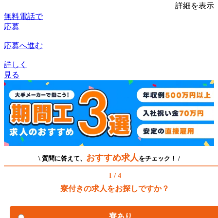
詳細を表示
無料電話で
応募
応募へ進む
詳しく
見る
おすすめ求人
\ 質問に答えて、
をチェック！ /
1 / 4
寮付きの求人をお探しですか？
寮あり