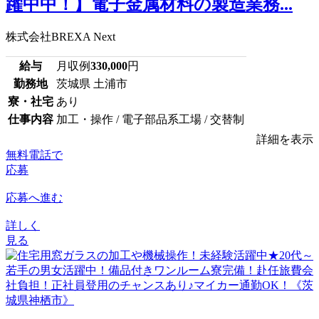
躍中中！】電子金属材料の製造業務...
株式会社BREXA Next
給与
月収例
330,000
円
勤務地
茨城県 土浦市
寮・社宅
あり
仕事内容
加工・操作 / 電子部品系工場 / 交替制
詳細を表示
無料電話で
応募
応募へ進む
詳しく
見る