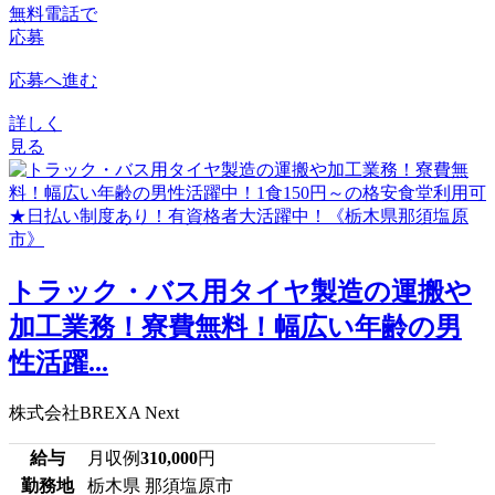
無料電話で
応募
応募へ進む
詳しく
見る
トラック・バス用タイヤ製造の運搬や
加工業務！寮費無料！幅広い年齢の男
性活躍...
株式会社BREXA Next
給与
月収例
310,000
円
勤務地
栃木県 那須塩原市