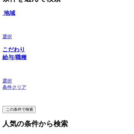
地域
選択
こだわり
給与/職種
選択
条件クリア
この条件で検索
人気の条件から検索