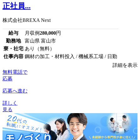
正社員...
株式会社BREXA Next
給与
月収例
280,000
円
勤務地
富山県 富山市
寮・社宅
あり（無料）
仕事内容
鋼材の加工・材料投入 / 機械系工場 / 日勤
詳細を表示
無料電話で
応募
応募へ進む
詳しく
見る