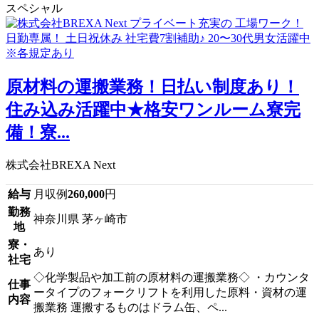
スペシャル
原材料の運搬業務！日払い制度あり！
住み込み活躍中★格安ワンルーム寮完
備！寮...
株式会社BREXA Next
給与
月収例
260,000
円
勤務
神奈川県 茅ヶ崎市
地
寮・
あり
社宅
◇化学製品や加工前の原材料の運搬業務◇ ・カウンタ
仕事
ータイプのフォークリフトを利用した原料・資材の運
内容
搬業務 運搬するものはドラム缶、ペ...