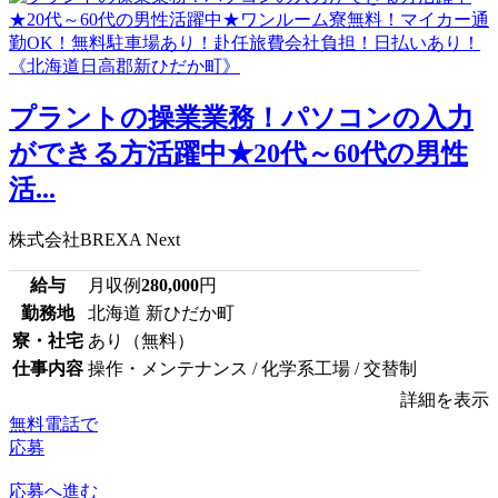
プラントの操業業務！パソコンの入力
ができる方活躍中★20代～60代の男性
活...
株式会社BREXA Next
給与
月収例
280,000
円
勤務地
北海道 新ひだか町
寮・社宅
あり（無料）
仕事内容
操作・メンテナンス / 化学系工場 / 交替制
詳細を表示
無料電話で
応募
応募へ進む