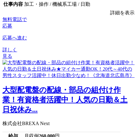
仕事内容
加工・操作 / 機械系工場 / 日勤
詳細を表示
無料電話で
応募
応募へ進む
詳しく
見る
大型配電盤の配線・部品の組付け作
業！有資格者活躍中！人気の日勤＆土
日祝休み...
株式会社BREXA Next
給与
月収例
260,000
円