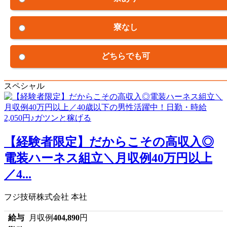
寮なし
どちらでも可
スペシャル
【経験者限定】だからこその高収入◎
電装ハーネス組立＼月収例40万円以上
／4...
フジ技研株式会社 本社
給与
月収例
404,890
円