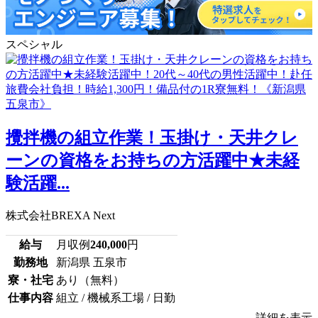
スペシャル
攪拌機の組立作業！玉掛け・天井クレ
ーンの資格をお持ちの方活躍中★未経
験活躍...
株式会社BREXA Next
給与
月収例
240,000
円
勤務地
新潟県 五泉市
寮・社宅
あり（無料）
仕事内容
組立 / 機械系工場 / 日勤
詳細を表示