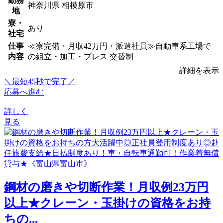
勤務
神奈川県 相模原市
地
寮・
あり
社宅
仕事
≪寮完備・月収42万円・派遣社員≫自動車系工場で
内容
の組立・加工・プレス 交替制
詳細を表示
＼最短45秒で完了／
応募へ進む
詳しく
見る
鋼材の磨きや切断作業！月収例23万円
以上★クレーン・玉掛けの資格をお持
ちの...