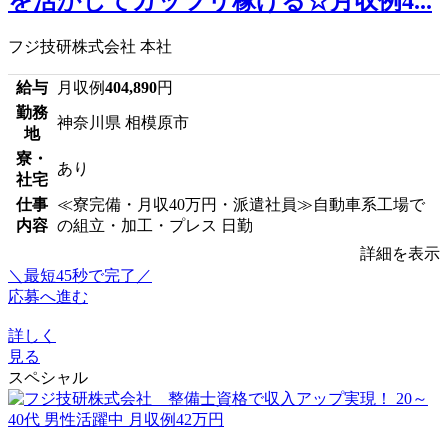
を活かしてガッツリ稼げる☆月収例4...
フジ技研株式会社 本社
給与
月収例
404,890
円
勤務
神奈川県 相模原市
地
寮・
あり
社宅
仕事
≪寮完備・月収40万円・派遣社員≫自動車系工場で
内容
の組立・加工・プレス 日勤
詳細を表示
＼最短45秒で完了／
応募へ進む
詳しく
見る
スペシャル