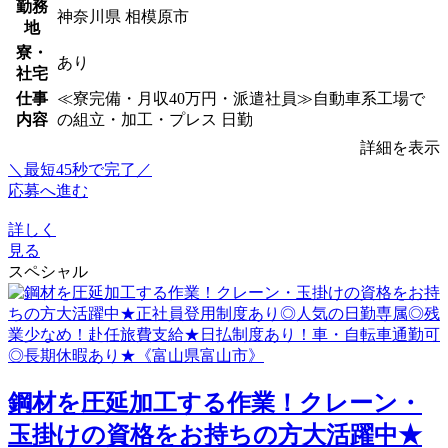
勤務
神奈川県 相模原市
地
寮・
あり
社宅
仕事
≪寮完備・月収40万円・派遣社員≫自動車系工場で
内容
の組立・加工・プレス 日勤
詳細を表示
＼最短45秒で完了／
応募へ進む
詳しく
見る
スペシャル
鋼材を圧延加工する作業！クレーン・
玉掛けの資格をお持ちの方大活躍中★