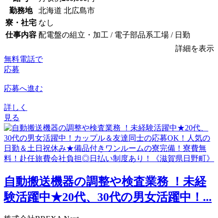
勤務地
北海道 北広島市
寮・社宅
なし
仕事内容
配電盤の組立・加工 / 電子部品系工場 / 日勤
詳細を表示
無料電話で
応募
応募へ進む
詳しく
見る
自動搬送機器の調整や検査業務 ！未経
験活躍中★20代、30代の男女活躍中！...