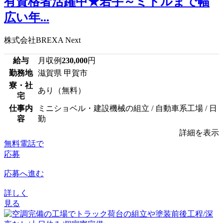
有資格者活躍中★若手～ミドルまで幅
広い年...
株式会社BREXA Next
給与
月収例
230,000
円
勤務地
滋賀県 甲賀市
寮・社
あり（無料）
宅
仕事内
ミニショベル・建設機械の組立 / 自動車系工場 / 日
容
勤
詳細を表示
無料電話で
応募
応募へ進む
詳しく
見る