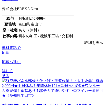
株式会社BREXA Next
給与
月収例
240,000
円
勤務地
富山県 富山市
寮・社宅
あり（無料）
仕事内容
鋼材の加工 / 機械系工場 / 交替制
詳細を表示
無料電話で
応募
応募へ進む
詳しく
見る