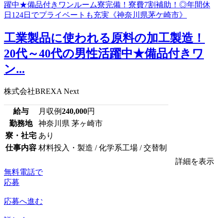
工業製品に使われる原料の加工製造！
20代～40代の男性活躍中★備品付きワ
ン...
株式会社BREXA Next
給与
月収例
240,000
円
勤務地
神奈川県 茅ヶ崎市
寮・社宅
あり
仕事内容
材料投入・製造 / 化学系工場 / 交替制
詳細を表示
無料電話で
応募
応募へ進む