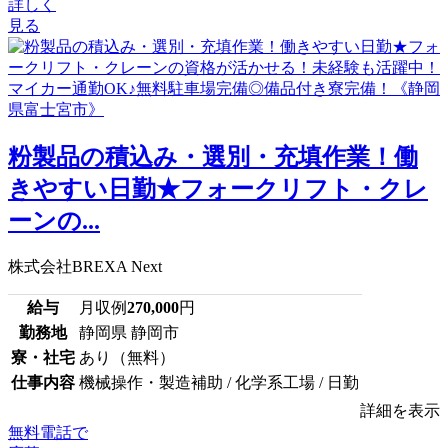
詳しく
見る
粉製品の積込み・選別・充填作業！働
きやすい日勤★フォークリフト・クレ
ーンの...
株式会社BREXA Next
給与
月収例
270,000
円
勤務地
静岡県 静岡市
寮・社宅
あり（無料）
仕事内容
機械操作・製造補助 / 化学系工場 / 日勤
詳細を表示
無料電話で