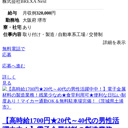
株式会社BREXA Next
給与
月収例
320,000
円
勤務地
大阪府 堺市
寮・社宅
あり
仕事内容
取り付け・製造 / 自動車系工場 / 交替制
詳細を表示
無料電話で
応募
応募へ進む
詳しく
見る
【高時給1700円★20代～40代の男性活