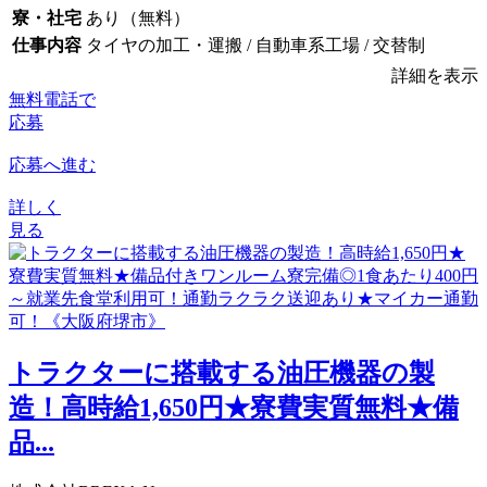
寮・社宅
あり（無料）
仕事内容
タイヤの加工・運搬 / 自動車系工場 / 交替制
詳細を表示
無料電話で
応募
応募へ進む
詳しく
見る
トラクターに搭載する油圧機器の製
造！高時給1,650円★寮費実質無料★備
品...