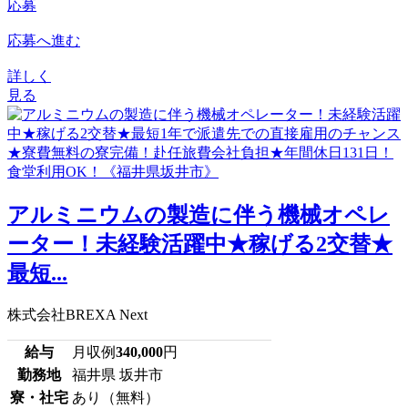
応募
応募へ進む
詳しく
見る
アルミニウムの製造に伴う機械オペレ
ーター！未経験活躍中★稼げる2交替★
最短...
株式会社BREXA Next
給与
月収例
340,000
円
勤務地
福井県 坂井市
寮・社宅
あり（無料）