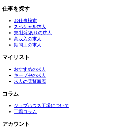
仕事を探す
お仕事検索
スペシャル求人
寮/社宅ありの求人
高収入の求人
期間工の求人
マイリスト
おすすめの求人
キープ中の求人
求人の閲覧履歴
コラム
ジョブハウス工場について
工場コラム
アカウント