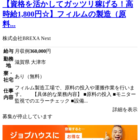
【資格を活かしてガッツリ稼げる！高
時給1,800円☆】フィルムの製造（原
料...
株式会社BREXA Next
給与
月収例
360,000
円
勤務
滋賀県 大津市
地
寮・
あり（無料）
社宅
フィルム製造工場で、原料の投入や運搬作業を行いま
仕事
す。 【具体的な業務内容】 ■原料の投入 ■モニター
内容
監視でのエラーチェック ■設備...
詳細を表示
募集が停止しています