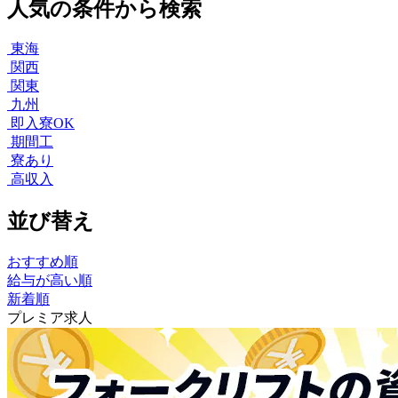
人気の条件から検索
東海
関西
関東
九州
即入寮OK
期間工
寮あり
高収入
並び替え
おすすめ順
給与が高い順
新着順
プレミア求人