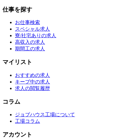
仕事を探す
お仕事検索
スペシャル求人
寮/社宅ありの求人
高収入の求人
期間工の求人
マイリスト
おすすめの求人
キープ中の求人
求人の閲覧履歴
コラム
ジョブハウス工場について
工場コラム
アカウント