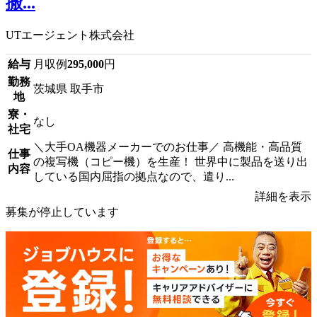
搬...
UTエージェント株式会社
給与
月収例
295,000
円
勤務
茨城県 取手市
地
寮・
なし
社宅
＼大手OA機器メーカーでのお仕事／ 高機能・高品質
仕事
の複写機（コピー機）を生産！ 世界中に製品を送り出
内容
している国内屈指の拠点なので、遣り...
詳細を表示
募集が停止しています