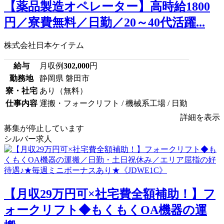
【薬品製造オペレーター】高時給1800
円／寮費無料／日勤／20～40代活躍...
株式会社日本ケイテム
給与
月収例
302,000
円
勤務地
静岡県 磐田市
寮・社宅
あり（無料）
仕事内容
運搬・フォークリフト / 機械系工場 / 日勤
詳細を表示
募集が停止しています
シルバー求人
【月収29万円可×社宅費全額補助！】フ
ォークリフト◆もくもくOA機器の運