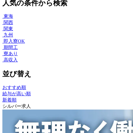
人気の条件から検索
東海
関西
関東
九州
即入寮OK
期間工
寮あり
高収入
並び替え
おすすめ順
給与が高い順
新着順
シルバー求人