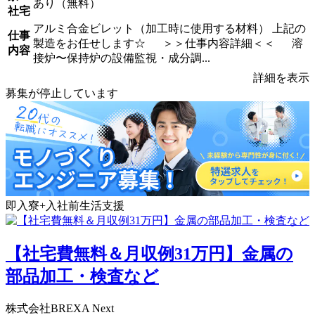
あり（無料）
社宅
アルミ合金ビレット（加工時に使用する材料） 上記の
仕事
製造をお任せします☆ ＞＞仕事内容詳細＜＜ 溶
内容
接炉〜保持炉の設備監視・成分調...
詳細を表示
募集が停止しています
即入寮+入社前生活支援
【社宅費無料＆月収例31万円】金属の
部品加工・検査など
株式会社BREXA Next