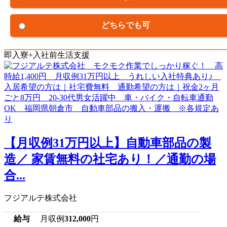
どちらでも可
即入寮+入社前生活支援
【月収例31万円以上】自動車部品の製
造／ 家賃無料の社宅あり！／通勤の場
合...
フジアルテ株式会社
給与
月収例
312,000
円