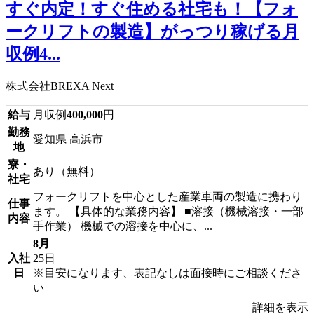
すぐ内定！すぐ住める社宅も！【フォ
ークリフトの製造】がっつり稼げる月
収例4...
株式会社BREXA Next
給与
月収例
400,000
円
勤務
愛知県 高浜市
地
寮・
あり（無料）
社宅
フォークリフトを中心とした産業車両の製造に携わり
仕事
ます。 【具体的な業務内容】 ■溶接（機械溶接・一部
内容
手作業） 機械での溶接を中心に、...
8月
入社
25日
日
※目安になります、表記なしは面接時にご相談くださ
い
詳細を表示