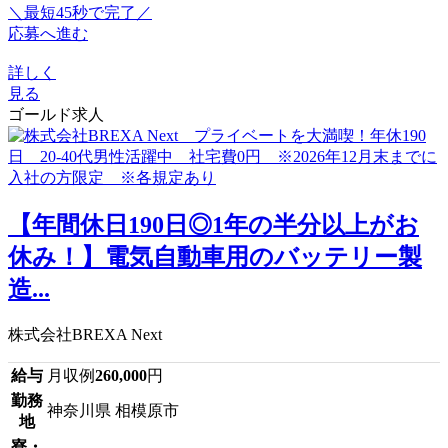
＼最短45秒で完了／
応募へ進む
詳しく
見る
ゴールド求人
【年間休日190日◎1年の半分以上がお
休み！】電気自動車用のバッテリー製
造...
株式会社BREXA Next
給与
月収例
260,000
円
勤務
神奈川県 相模原市
地
寮・