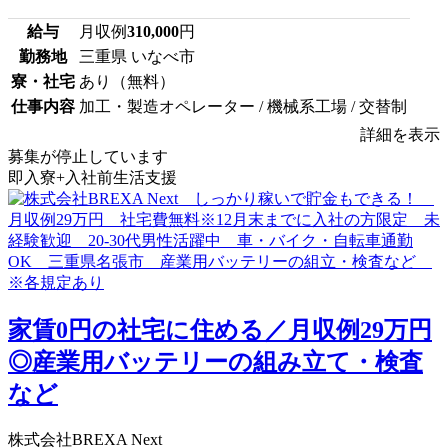
給与
月収例
310,000
円
勤務地
三重県 いなべ市
寮・社宅
あり（無料）
仕事内容
加工・製造オペレーター / 機械系工場 / 交替制
詳細を表示
募集が停止しています
即入寮+入社前生活支援
家賃0円の社宅に住める／月収例29万円
◎産業用バッテリーの組み立て・検査
など
株式会社BREXA Next