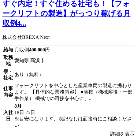
すぐ内定！すぐ住める社宅も！【フォ
ークリフトの製造】がっつり稼げる月
収例4...
株式会社BREXA Next
給与
月収例
400,000
円
勤務
愛知県 高浜市
地
寮・
あり（無料）
社宅
フォークリフトを中心とした産業車両の製造に携わり
仕事
ます。 【具体的な業務内容】 ■溶接（機械溶接・一部
内容
手作業） 機械での溶接を中心に、...
8月
入社
18日
25日
日
※目安になります、表記なしは面接時にご相談くださ
い
詳細を表示