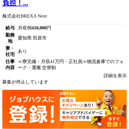
負担！...
株式会社BREXA Next
給与
月収例
410,000
円
勤務
愛知県 田原市
地
寮・
あり
社宅
仕事
≪寮完備・月収41万円・正社員≫物流倉庫でのフォ
内容
ーク・運搬 交替制
詳細を表示
募集が停止しています