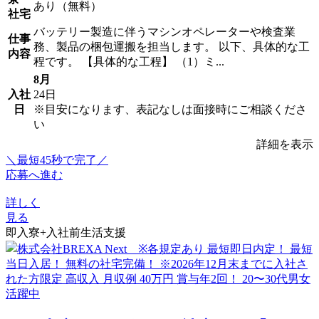
あり（無料）
社宅
バッテリー製造に伴うマシンオペレーターや検査業
仕事
務、製品の梱包運搬を担当します。 以下、具体的な工
内容
程です。 【具体的な工程】 （1）ミ...
8月
入社
24日
日
※目安になります、表記なしは面接時にご相談くださ
い
詳細を表示
＼最短45秒で完了／
応募へ進む
詳しく
見る
即入寮+入社前生活支援