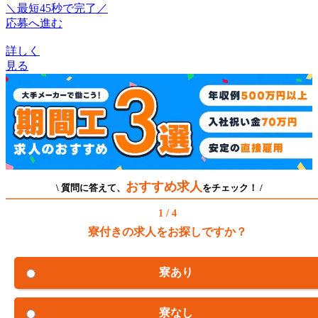
＼最短45秒で完了／
応募へ進む
詳しく
見る
おすすめ求人
\ 質問に答えて、
をチェック！ /
1 / 4
寮付きの求人をお探しですか？
寮あり
寮なし