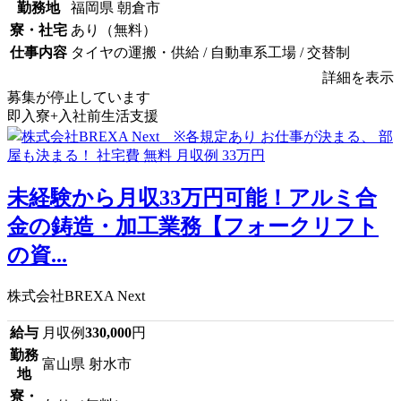
勤務地
福岡県 朝倉市
寮・社宅
あり（無料）
仕事内容
タイヤの運搬・供給 / 自動車系工場 / 交替制
詳細を表示
募集が停止しています
即入寮+入社前生活支援
未経験から月収33万円可能！アルミ合
金の鋳造・加工業務【フォークリフト
の資...
株式会社BREXA Next
給与
月収例
330,000
円
勤務
富山県 射水市
地
寮・