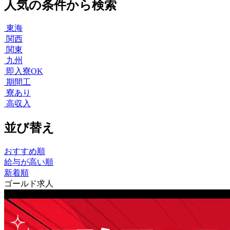
人気の条件から検索
東海
関西
関東
九州
即入寮OK
期間工
寮あり
高収入
並び替え
おすすめ順
給与が高い順
新着順
ゴールド求人