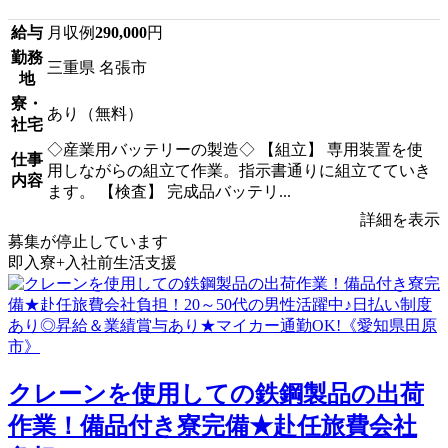
給与
月収例
290,000
円
勤務
三重県 名張市
地
寮・
あり（無料）
社宅
◇産業用バッテリーの製造◇ 【組立】 専用装置を使
仕事
用しながらの組立て作業。指示書通りに組立てていき
内容
ます。 【検査】 完成品バッテリ...
詳細を表示
募集が停止しています
即入寮+入社前生活支援
クレーンを使用しての鉄鋼製品の出荷
作業！備品付き寮完備★赴任旅費会社