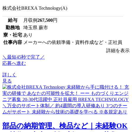
株式会社BREXA Technology(A)
給与
月収例
267,500
円
勤務地
埼玉県 蕨市
寮・社宅
あり
仕事内容
メーカーへの依頼準備・資料作成など・正社員
詳細を表示
＼最短45秒で完了／
応募へ進む
詳しく
見る
部品の納期管理、検品など｜未経験OK