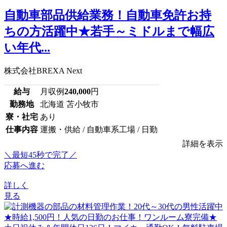
自動車部品供給業務！自動車免許お持
ちの方活躍中★若手～ミドルまで幅広
い年代...
株式会社BREXA Next
給与
月収例
240,000
円
勤務地
北海道 苫小牧市
寮・社宅
あり
仕事内容
運搬・供給 / 自動車系工場 / 日勤
詳細を表示
＼最短45秒で完了／
応募へ進む
詳しく
見る