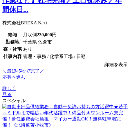
作業など】社宅完備／土日祝休み／年
間休日...
株式会社BREXA Next
給与
月収例
230,000
円
勤務地
千葉県 佐倉市
寮・社宅
あり
仕事内容
管理・事務 / 化学系工場 / 日勤
詳細を表示
＼最短45秒で完了／
応募へ進む
詳しく
見る
スペシャル