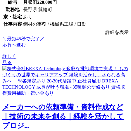
給与
月収例
220,000
円
勤務地
長野県 箕輪町
寮・社宅
あり
仕事内容
鋼材の事務 / 機械系工場 / 日勤
詳細を表示
＼最短45秒で完了／
応募へ進む
詳しく
見る
メーカーへの依頼準備・資料作成など
｜技術の未来を創る｜経験を活かして
プロジ...