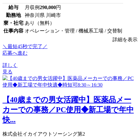
給与
月収例
290,000
円
勤務地
神奈川県 川崎市
寮・社宅
あり（無料）
仕事内容
オペレーション・管理 / 機械系工場 / 交替制
詳細を表示
＼最短45秒で完了／
応募へ進む
詳しく
見る
【40歳までの男女活躍中】医薬品メー
カーでの事務／PC使用◆新工場で年中
快...
株式会社イカイアウトソーシング第2