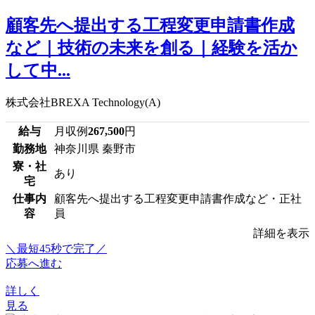
顧客先へ提出する工程変更申請書作成
など｜技術の未来を創る｜経験を活か
して中...
株式会社BREXA Technology(A)
給与
月収例
267,500
円
勤務地
神奈川県 秦野市
寮・社
あり
宅
仕事内
顧客先へ提出する工程変更申請書作成など・正社
容
員
詳細を表示
＼最短45秒で完了／
応募へ進む
詳しく
見る