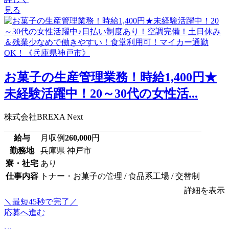
見る
お菓子の生産管理業務！時給1,400円★
未経験活躍中！20～30代の女性活...
株式会社BREXA Next
給与
月収例
260,000
円
勤務地
兵庫県 神戸市
寮・社宅
あり
仕事内容
トナー・お菓子の管理 / 食品系工場 / 交替制
詳細を表示
＼最短45秒で完了／
応募へ進む