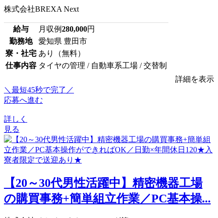
株式会社BREXA Next
給与
月収例
280,000
円
勤務地
愛知県 豊田市
寮・社宅
あり（無料）
仕事内容
タイヤの管理 / 自動車系工場 / 交替制
詳細を表示
＼最短45秒で完了／
応募へ進む
詳しく
見る
【20～30代男性活躍中】精密機器工場
の購買事務+簡単組立作業／PC基本操...