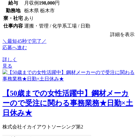
給与
月収例
198,000
円
勤務地
栃木県 栃木市
寮・社宅
あり
仕事内容
運搬・管理 / 化学系工場 / 日勤
詳細を表示
＼最短45秒で完了／
応募へ進む
詳しく
見る
【50歳までの女性活躍中】鋼材メーカ
ーので受注に関わる事務業務★日勤×土
日休み★
株式会社イカイアウトソーシング第2