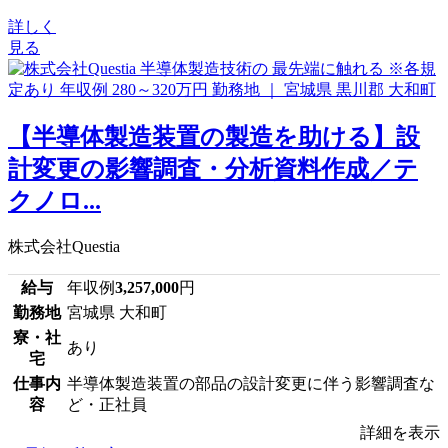
詳しく
見る
【半導体製造装置の製造を助ける】設
計変更の影響調査・分析資料作成／テ
クノロ...
株式会社Questia
給与
年収例
3,257,000
円
勤務地
宮城県 大和町
寮・社
あり
宅
仕事内
半導体製造装置の部品の設計変更に伴う影響調査な
容
ど・正社員
詳細を表示