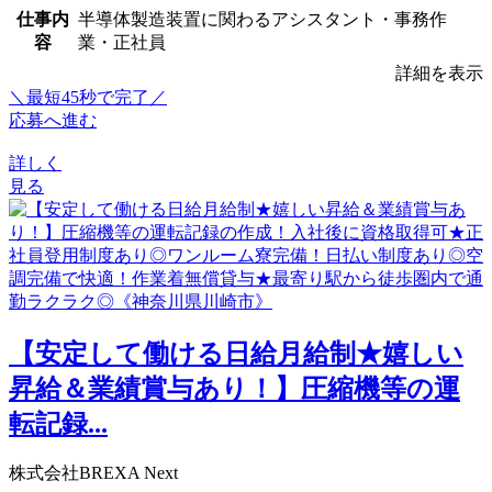
仕事内
半導体製造装置に関わるアシスタント・事務作
容
業・正社員
詳細を表示
＼最短45秒で完了／
応募へ進む
詳しく
見る
【安定して働ける日給月給制★嬉しい
昇給＆業績賞与あり！】圧縮機等の運
転記録...
株式会社BREXA Next