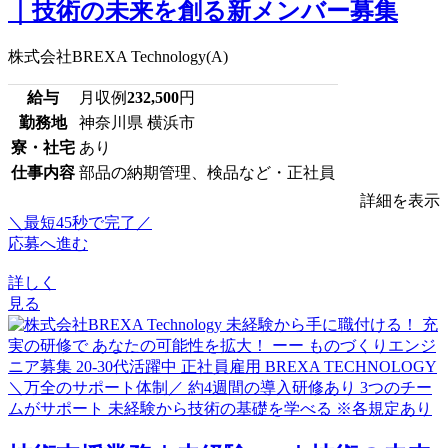
｜技術の未来を創る新メンバー募集
株式会社BREXA Technology(A)
給与
月収例
232,500
円
勤務地
神奈川県 横浜市
寮・社宅
あり
仕事内容
部品の納期管理、検品など・正社員
詳細を表示
＼最短45秒で完了／
応募へ進む
詳しく
見る