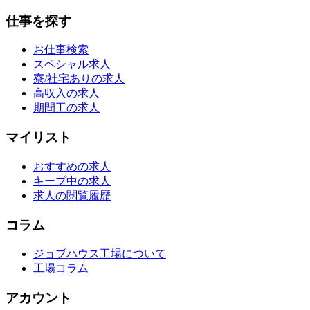
仕事を探す
お仕事検索
スペシャル求人
寮/社宅ありの求人
高収入の求人
期間工の求人
マイリスト
おすすめの求人
キープ中の求人
求人の閲覧履歴
コラム
ジョブハウス工場について
工場コラム
アカウント