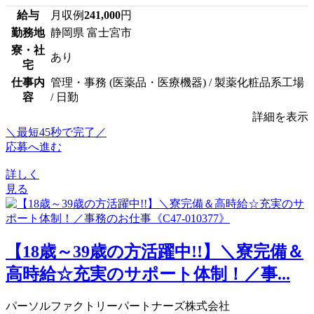
給与
月収例
241,000
円
勤務地
静岡県 富士宮市
寮・社
あり
宅
仕事内
管理・事務 (医薬品・医療機器) / 製薬化粧品系工場
容
/ 日勤
詳細を表示
＼最短45秒で完了／
応募へ進む
詳しく
見る
【18歳～39歳の方活躍中!!】＼寮完備＆
高時給☆充実のサポート体制！／事...
パーソルファクトリーパートナーズ株式会社