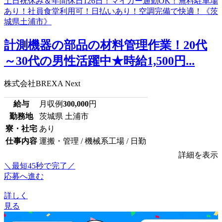
計測機器の部品の材料管理作業！20代
～30代の男性活躍中★時給1,500円...
株式会社BREXA Next
給与
月収例
300,000
円
勤務地
茨城県 土浦市
寮・社宅
あり
仕事内容
運搬・管理 / 機械系工場 / 日勤
詳細を表示
＼最短45秒で完了／
応募へ進む
詳しく
見る