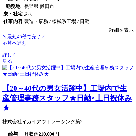
勤務地
長野県 飯田市
寮・社宅
あり
仕事内容
製造・事務 / 機械系工場 / 日勤
詳細を表示
＼最短45秒で完了／
応募へ進む
詳しく
見る
【20～40代の男女活躍中】工場内で生
産管理事務スタッフ★日勤×土日祝休み
★
株式会社イカイアウトソーシング第2
給与
月収例
210,000
円