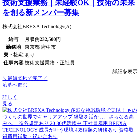
技術支援業務｜未経験OK｜技術の未来
を創る新メンバー募集
株式会社BREXA Technology(A)
給与
月収例
232,500
円
勤務地
東京都 府中市
寮・社宅
あり
仕事内容
技術支援業務・正社員
詳細を表示
＼最短45秒で完了／
応募へ進む
詳しく
見る