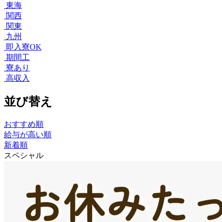
東海
関西
関東
九州
即入寮OK
期間工
寮あり
高収入
並び替え
おすすめ順
給与が高い順
新着順
スペシャル