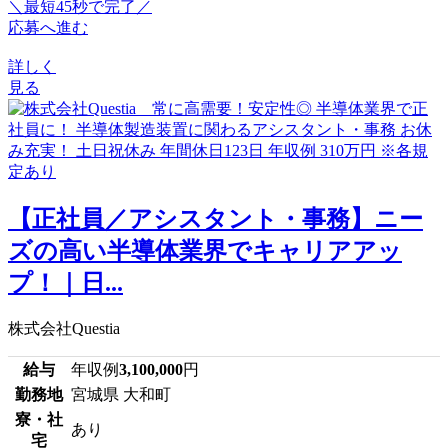
＼最短45秒で完了／
応募へ進む
詳しく
見る
【正社員／アシスタント・事務】ニー
ズの高い半導体業界でキャリアアッ
プ！｜日...
株式会社Questia
給与
年収例
3,100,000
円
勤務地
宮城県 大和町
寮・社
あり
宅