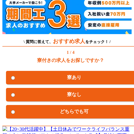
おすすめ求人
\ 質問に答えて、
をチェック！ /
1 / 4
寮付きの求人をお探しですか？
寮あり
寮なし
どちらでも可