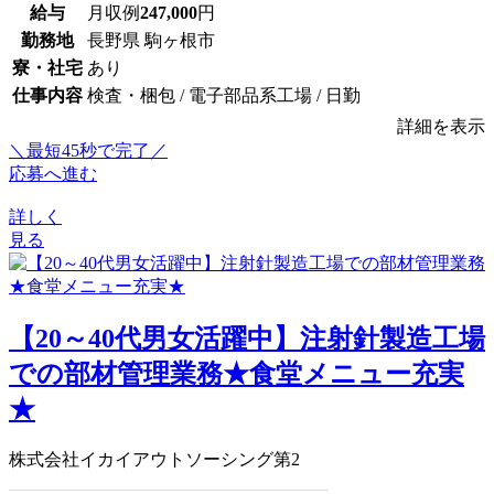
給与
月収例
247,000
円
勤務地
長野県 駒ヶ根市
寮・社宅
あり
仕事内容
検査・梱包 / 電子部品系工場 / 日勤
詳細を表示
＼最短45秒で完了／
応募へ進む
詳しく
見る
【20～40代男女活躍中】注射針製造工場
での部材管理業務★食堂メニュー充実
★
株式会社イカイアウトソーシング第2