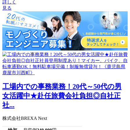
詳しく
見る
工場内での事務業務！20代～50代の男
女活躍中★赴任旅費会社負担◎自社正
社...
株式会社BREXA Next