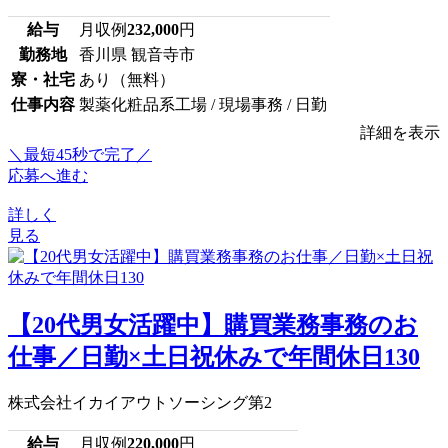
給与
月収例
232,000
円
勤務地
香川県 観音寺市
寮・社宅
あり（無料）
仕事内容
製薬化粧品系工場 / 現場事務 / 日勤
詳細を表示
＼最短45秒で完了／
応募へ進む
詳しく
見る
【20代男女活躍中】購買業務事務のお
仕事／日勤×土日祝休みで年間休日130
株式会社イカイアウトソーシング第2
給与
月収例
220,000
円