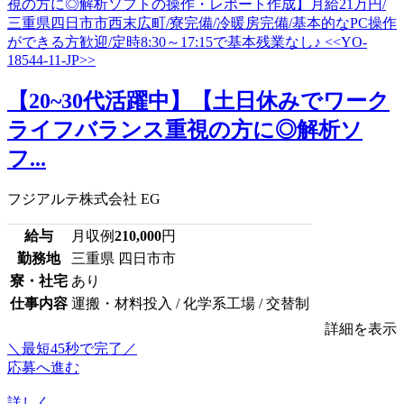
【20~30代活躍中】【土日休みでワーク
ライフバランス重視の方に◎解析ソ
フ...
フジアルテ株式会社 EG
給与
月収例
210,000
円
勤務地
三重県 四日市市
寮・社宅
あり
仕事内容
運搬・材料投入 / 化学系工場 / 交替制
詳細を表示
＼最短45秒で完了／
応募へ進む
詳しく