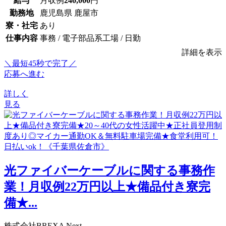
給与
月収例
240,000
円
勤務地
鹿児島県 鹿屋市
寮・社宅
あり
仕事内容
事務 / 電子部品系工場 / 日勤
詳細を表示
＼最短45秒で完了／
応募へ進む
詳しく
見る
光ファイバーケーブルに関する事務作
業！月収例22万円以上★備品付き寮完
備★...
株式会社BREXA Next