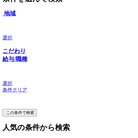
地域
選択
こだわり
給与/職種
選択
条件クリア
この条件で検索
人気の条件から検索