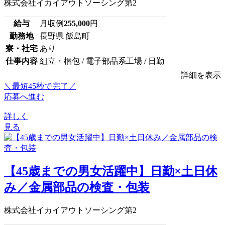
株式会社イカイアウトソーシング第2
給与
月収例
255,000
円
勤務地
長野県 飯島町
寮・社宅
あり
仕事内容
組立・梱包 / 電子部品系工場 / 日勤
詳細を表示
＼最短45秒で完了／
応募へ進む
詳しく
見る
【45歳までの男女活躍中】日勤×土日休
み／金属部品の検査・包装
株式会社イカイアウトソーシング第2