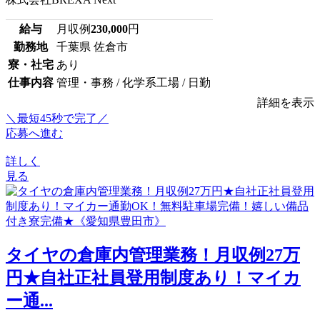
給与
月収例
230,000
円
勤務地
千葉県 佐倉市
寮・社宅
あり
仕事内容
管理・事務 / 化学系工場 / 日勤
詳細を表示
＼最短45秒で完了／
応募へ進む
詳しく
見る
タイヤの倉庫内管理業務！月収例27万
円★自社正社員登用制度あり！マイカ
ー通...