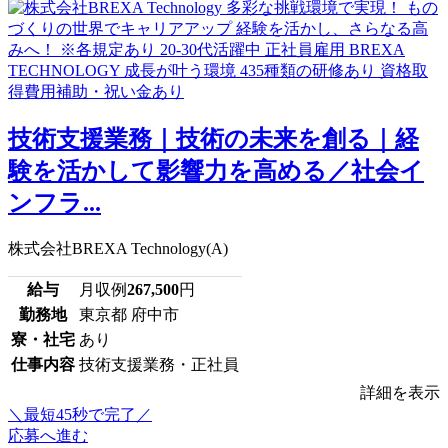
技術支援業務｜技術の未来を創る｜経
験を活かして影響力を高める／社会イ
ンフラ...
株式会社BREXA Technology(A)
給与
月収例
267,500
円
勤務地
東京都 府中市
寮・社宅
あり
仕事内容
技術支援業務・正社員
詳細を表示
＼最短45秒で完了／
応募へ進む