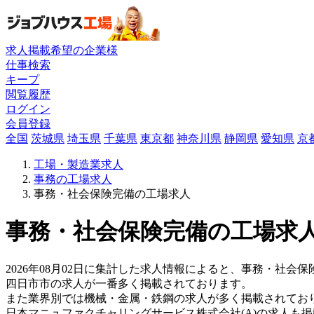
求人掲載希望の企業様
仕事検索
キープ
閲覧履歴
ログイン
会員登録
全国
茨城県
埼玉県
千葉県
東京都
神奈川県
静岡県
愛知県
京
工場・製造業求人
事務の工場求人
事務・社会保険完備の工場求人
事務・社会保険完備の工場求人
2026年08月02日に集計した求人情報によると、事務・社会保
四日市市の求人が一番多く掲載されております。
また業界別では機械・金属・鉄鋼の求人が多く掲載されてお
日本マニュファクチャリングサービス株式会社(A)の求人も