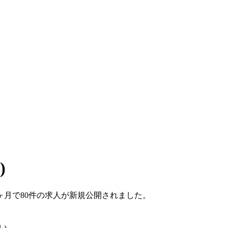
)
こ1ヶ月で80件の求人が新規公開されました。
い。