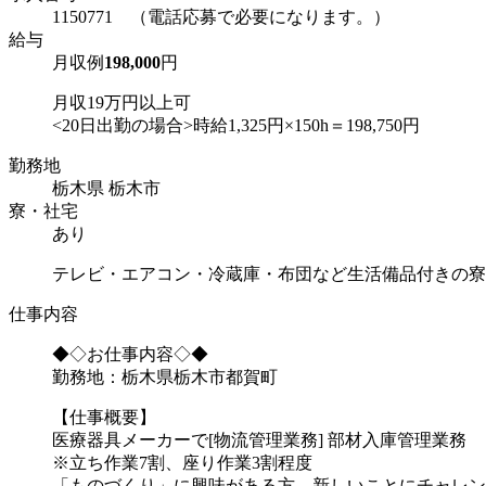
1150771 （電話応募で必要になります。）
給与
月収例
198,000
円
月収19万円以上可
<20日出勤の場合>時給1,325円×150h＝198,750円
勤務地
栃木県 栃木市
寮・社宅
あり
テレビ・エアコン・冷蔵庫・布団など生活備品付きの寮
仕事内容
◆◇お仕事内容◇◆
勤務地：栃木県栃木市都賀町
【仕事概要】
医療器具メーカーで[物流管理業務] 部材入庫管理業務
※立ち作業7割、座り作業3割程度
「ものづくり」に興味がある方、新しいことにチャレン