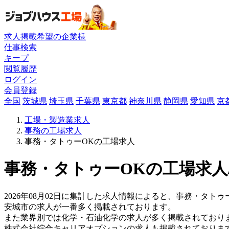
求人掲載希望の企業様
仕事検索
キープ
閲覧履歴
ログイン
会員登録
全国
茨城県
埼玉県
千葉県
東京都
神奈川県
静岡県
愛知県
京
工場・製造業求人
事務の工場求人
事務・タトゥーOKの工場求人
事務・タトゥーOKの工場求人
2026年08月02日に集計した求人情報によると、事務・タトゥー
安城市の求人が一番多く掲載されております。
また業界別では化学・石油化学の求人が多く掲載されており
株式会社綜合キャリアオプションの求人も掲載されておりま