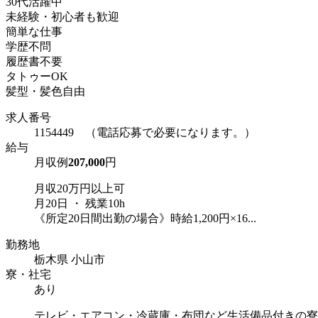
30代活躍中
未経験・初心者も歓迎
簡単な仕事
学歴不問
履歴書不要
タトゥーOK
髪型・髪色自由
求人番号
1154449 （電話応募で必要になります。）
給与
月収例
207,000
円
月収20万円以上可
月20日 ・ 残業10h
《所定20日間出勤の場合》時給1,200円×16...
勤務地
栃木県 小山市
寮・社宅
あり
テレビ・エアコン・冷蔵庫・布団など生活備品付きの寮