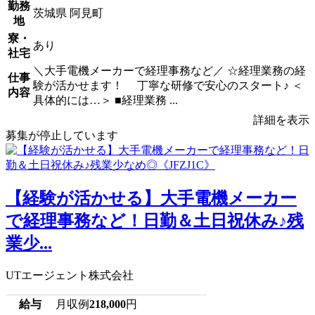
勤務
茨城県 阿見町
地
寮・
あり
社宅
＼大手電機メーカーで経理事務など／ ☆経理業務の経
仕事
験が活かせます！ 丁寧な研修で安心のスタート♪ ＜
内容
具体的には…＞ ■経理業務 ...
詳細を表示
募集が停止しています
【経験が活かせる】大手電機メーカー
で経理事務など！日勤＆土日祝休み♪残
業少...
UTエージェント株式会社
給与
月収例
218,000
円