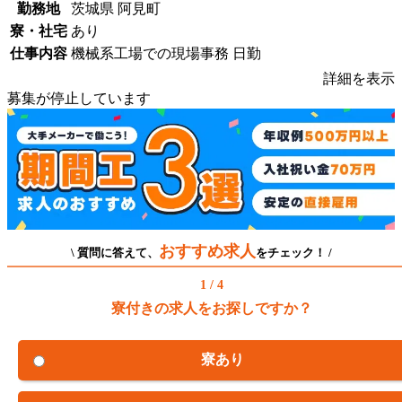
勤務地
茨城県 阿見町
寮・社宅
あり
仕事内容
機械系工場での現場事務 日勤
詳細を表示
募集が停止しています
おすすめ求人
\ 質問に答えて、
をチェック！ /
1 / 4
寮付きの求人をお探しですか？
寮あり