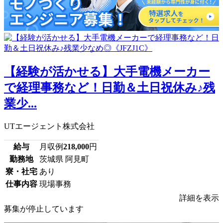
【経験が活かせる】大手電機メーカー
で経理事務など！日勤＆土日祝休み♪残
業少...
UTエージェント株式会社
給与
月収例
218,000
円
勤務地
茨城県 阿見町
寮・社宅
あり
仕事内容
現場事務
詳細を表示
募集が停止しています