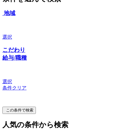
地域
選択
こだわり
給与/職種
選択
条件クリア
この条件で検索
人気の条件から検索