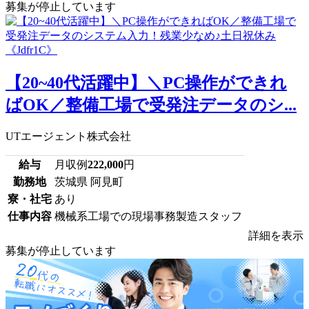
募集が停止しています
【20~40代活躍中】＼PC操作ができれ
ばOK／整備工場で受発注データのシ...
UTエージェント株式会社
給与
月収例
222,000
円
勤務地
茨城県 阿見町
寮・社宅
あり
仕事内容
機械系工場での現場事務製造スタッフ
詳細を表示
募集が停止しています