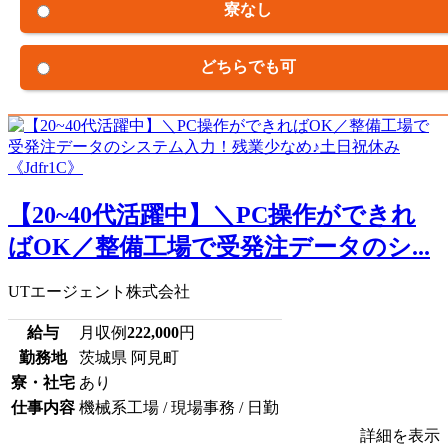
寮なし
どちらでも可
【20~40代活躍中】＼PC操作ができれ
ばOK／整備工場で受発注データのシ...
UTエージェント株式会社
給与
月収例
222,000
円
勤務地
茨城県 阿見町
寮・社宅
あり
仕事内容
機械系工場 / 現場事務 / 日勤
詳細を表示