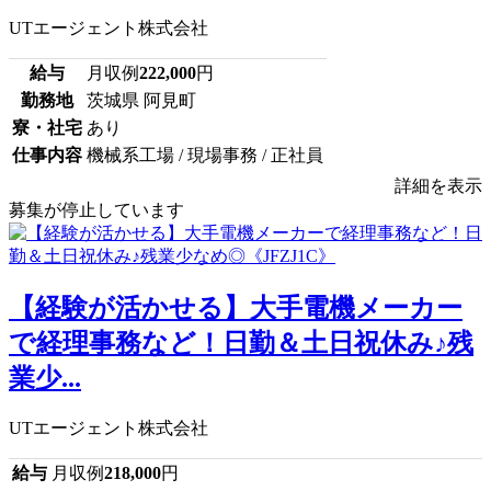
UTエージェント株式会社
給与
月収例
222,000
円
勤務地
茨城県 阿見町
寮・社宅
あり
仕事内容
機械系工場 / 現場事務 / 正社員
詳細を表示
募集が停止しています
【経験が活かせる】大手電機メーカー
で経理事務など！日勤＆土日祝休み♪残
業少...
UTエージェント株式会社
給与
月収例
218,000
円