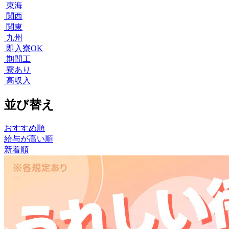
東海
関西
関東
九州
即入寮OK
期間工
寮あり
高収入
並び替え
おすすめ順
給与が高い順
新着順