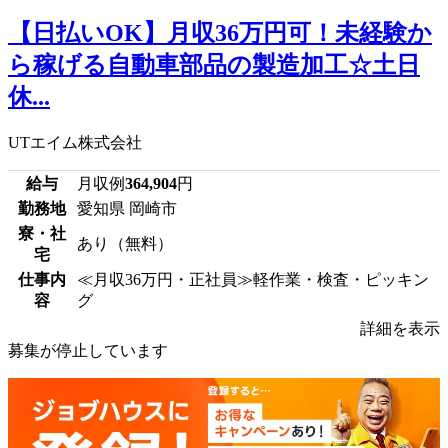
【日払いOK】月収36万円可！未経験か
ら稼げる自動車部品の製造加工☆土日
休...
UTエイム株式会社
給与
月収例
364,904
円
勤務地
愛知県 岡崎市
寮・社
あり（無料）
宅
仕事内
≪月収36万円・正社員≫軽作業・検査・ピッキン
容
グ
詳細を表示
募集が停止しています