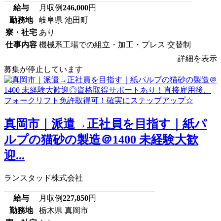
給与
月収例
246,000
円
勤務地
岐阜県 池田町
寮・社宅
あり
仕事内容
機械系工場での組立・加工・プレス 交替制
詳細を表示
募集が停止しています
真岡市｜派遣→正社員を目指す｜紙パ
ルプの猫砂の製造＠1400 未経験大歓
迎...
ランスタッド株式会社
給与
月収例
227,850
円
勤務地
栃木県 真岡市