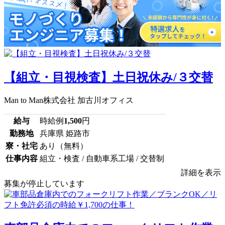
【組立・目視検査】土日祝休み/３交替
Man to Man株式会社 加古川オフィス
給与
時給例
1,500
円
勤務地
兵庫県 姫路市
寮・社宅
あり（無料）
仕事内容
組立・検査 / 自動車系工場 / 交替制
詳細を表示
募集が停止しています