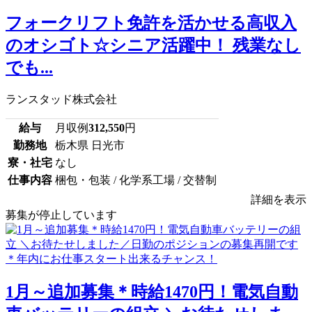
フォークリフト免許を活かせる高収入
のオシゴト☆シニア活躍中！ 残業なし
でも...
ランスタッド株式会社
給与
月収例
312,550
円
勤務地
栃木県 日光市
寮・社宅
なし
仕事内容
梱包・包装 / 化学系工場 / 交替制
詳細を表示
募集が停止しています
1月～追加募集＊時給1470円！電気自動