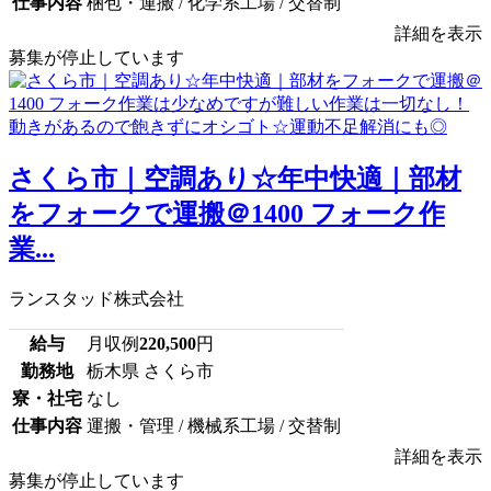
仕事内容
梱包・運搬 / 化学系工場 / 交替制
詳細を表示
募集が停止しています
さくら市｜空調あり☆年中快適｜部材
をフォークで運搬＠1400 フォーク作
業...
ランスタッド株式会社
給与
月収例
220,500
円
勤務地
栃木県 さくら市
寮・社宅
なし
仕事内容
運搬・管理 / 機械系工場 / 交替制
詳細を表示
募集が停止しています