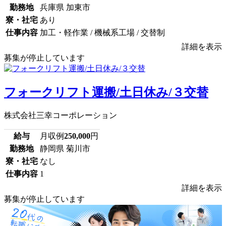
勤務地
兵庫県 加東市
寮・社宅
あり
仕事内容
加工・軽作業 / 機械系工場 / 交替制
詳細を表示
募集が停止しています
フォークリフト運搬/土日休み/３交替
株式会社三幸コーポレーション
給与
月収例
250,000
円
勤務地
静岡県 菊川市
寮・社宅
なし
仕事内容
1
詳細を表示
募集が停止しています