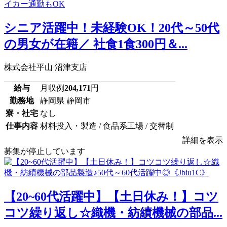
シニア活躍中！未経験OK！20代～50代
の男女が在籍／ 社食1食300円＆...
株式会社平山 沼津支店
給与
月収例
204,171
円
勤務地
静岡県 静岡市
寮・社宅
なし
仕事内容
材料投入・製造 / 食品系工場 / 交替制
詳細を表示
募集が停止しています
【20~60代活躍中】【土日休み！】コツ
コツ繰り返し☆織機・紡績機械の部品...