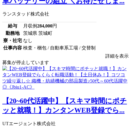
車バッテリーの組立 ＼お待たせしま...
ランスタッド株式会社
給与
月収例
284,000
円
勤務地
茨城県 茨城町
寮・社宅
なし
仕事内容
検査・梱包 / 自動車系工場 / 交替制
詳細を表示
募集が停止しています
【20~60代活躍中】【スキマ時間にポチ
ッと就職！】カンタンWEB登録でら...
UTエージェント株式会社