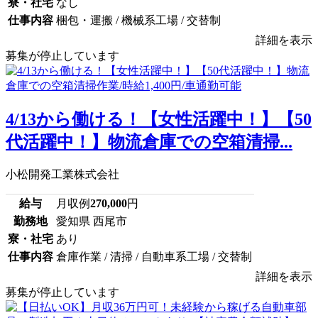
寮・社宅
なし
仕事内容
梱包・運搬 / 機械系工場 / 交替制
詳細を表示
募集が停止しています
4/13から働ける！【女性活躍中！】【50
代活躍中！】物流倉庫での空箱清掃...
小松開発工業株式会社
給与
月収例
270,000
円
勤務地
愛知県 西尾市
寮・社宅
あり
仕事内容
倉庫作業 / 清掃 / 自動車系工場 / 交替制
詳細を表示
募集が停止しています