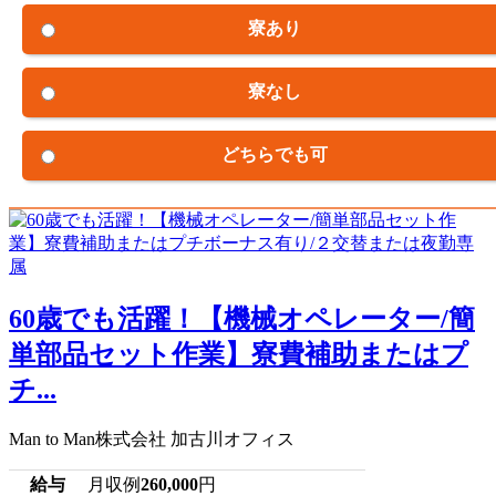
寮あり
寮なし
どちらでも可
60歳でも活躍！【機械オペレーター/簡
単部品セット作業】寮費補助またはプ
チ...
Man to Man株式会社 加古川オフィス
給与
月収例
260,000
円