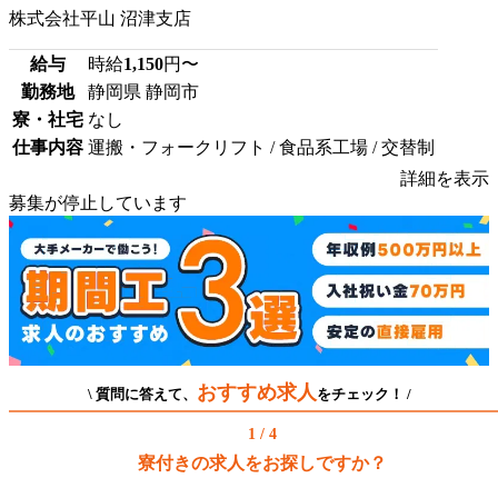
株式会社平山 沼津支店
給与
時給
1,150
円〜
勤務地
静岡県 静岡市
寮・社宅
なし
仕事内容
運搬・フォークリフト / 食品系工場 / 交替制
詳細を表示
募集が停止しています
おすすめ求人
\ 質問に答えて、
をチェック！ /
1 / 4
寮付きの求人をお探しですか？