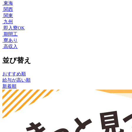
東海
関西
関東
九州
即入寮OK
期間工
寮あり
高収入
並び替え
おすすめ順
給与が高い順
新着順