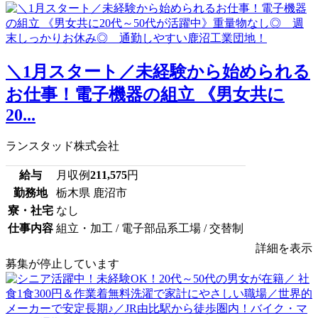
＼1月スタート／未経験から始められる
お仕事！電子機器の組立 《男女共に
20...
ランスタッド株式会社
給与
月収例
211,575
円
勤務地
栃木県 鹿沼市
寮・社宅
なし
仕事内容
組立・加工 / 電子部品系工場 / 交替制
詳細を表示
募集が停止しています