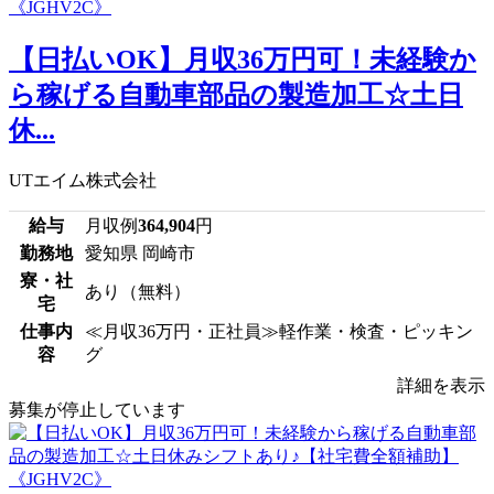
【日払いOK】月収36万円可！未経験か
ら稼げる自動車部品の製造加工☆土日
休...
UTエイム株式会社
給与
月収例
364,904
円
勤務地
愛知県 岡崎市
寮・社
あり（無料）
宅
仕事内
≪月収36万円・正社員≫軽作業・検査・ピッキン
容
グ
詳細を表示
募集が停止しています