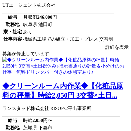
UTエージェント株式会社
給与
月収例
246,000
円
勤務地
岐阜県 池田町
寮・社宅
あり
仕事内容
機械系工場での組立・加工・プレス 交替制
詳細を表示
募集が停止しています
◆クリーンルーム内作業◆【化粧品原
料の秤量】時給2,050円 3交替×土日...
ランスタッド株式会社 RISOPs2平出事業所
給与
時給
2,050
円〜
勤務地
茨城県 下妻市