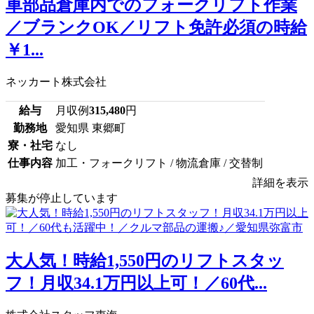
車部品倉庫内でのフォークリフト作業
／ブランクOK／リフト免許必須の時給
￥1...
ネッカート株式会社
給与
月収例
315,480
円
勤務地
愛知県 東郷町
寮・社宅
なし
仕事内容
加工・フォークリフト / 物流倉庫 / 交替制
詳細を表示
募集が停止しています
大人気！時給1,550円のリフトスタッ
フ！月収34.1万円以上可！／60代...