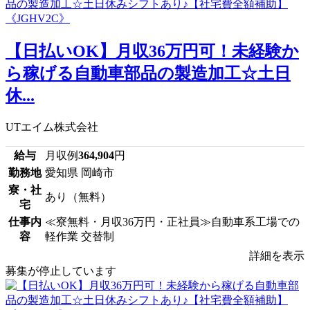
【日払いOK】月収36万円可！未経験か
ら稼げる自動車部品の製造加工☆土日
休...
UTエイム株式会社
給与
月収例
364,904
円
勤務地
愛知県 岡崎市
寮・社
あり（無料）
宅
仕事内
≪寮無料・月収36万円・正社員≫自動車系工場での
容
軽作業 交替制
詳細を表示
募集が停止しています