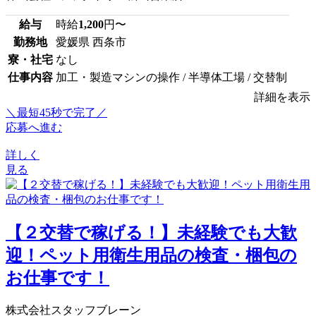
給与
時給
1,200
円〜
勤務地
愛媛県 西条市
寮・社宅
なし
仕事内容
加工・製造マシンの操作 / 半導体工場 / 交替制
詳細を表示
＼最短45秒で完了／
応募へ進む
詳しく
見る
【２交替で稼げる！】未経験でも大歓
迎！ペット用衛生用品の検査・梱包の
お仕事です！
株式会社スタッフブレーン