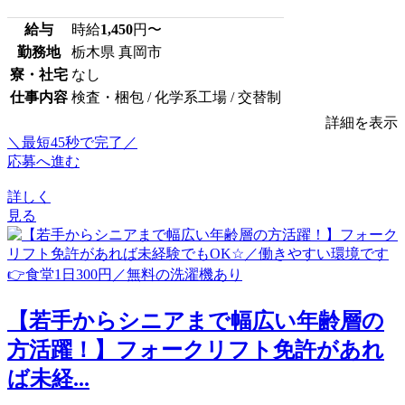
給与
時給
1,450
円〜
勤務地
栃木県 真岡市
寮・社宅
なし
仕事内容
検査・梱包 / 化学系工場 / 交替制
詳細を表示
＼最短45秒で完了／
応募へ進む
詳しく
見る
【若手からシニアまで幅広い年齢層の
方活躍！】フォークリフト免許があれ
ば未経...