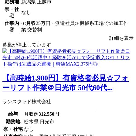
勤務地
新潟県 上越市
寮・社
なし
宅
仕事内
≪月収25万円・派遣社員≫機械系工場での加工作
容
業 交替制
詳細を表示
募集が停止しています
【高時給1,900円】有資格者必見☆フォ
ーリフト作業＠日光市 50代60代...
ランスタッド株式会社
給与
月収例
312,550
円
勤務地
栃木県 日光市
寮・社宅
なし