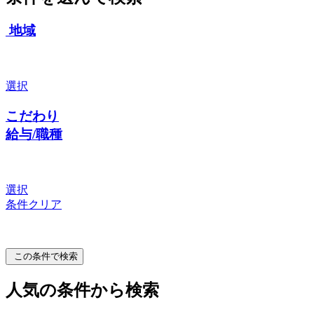
地域
選択
こだわり
給与/職種
選択
条件クリア
この条件で検索
人気の条件から検索