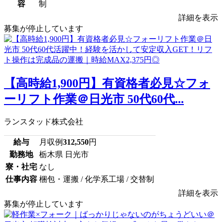
容
制
詳細を表示
募集が停止しています
【高時給1,900円】有資格者必見☆フォ
ーリフト作業＠日光市 50代60代...
ランスタッド株式会社
給与
月収例
312,550
円
勤務地
栃木県 日光市
寮・社宅
なし
仕事内容
梱包・運搬 / 化学系工場 / 交替制
詳細を表示
募集が停止しています