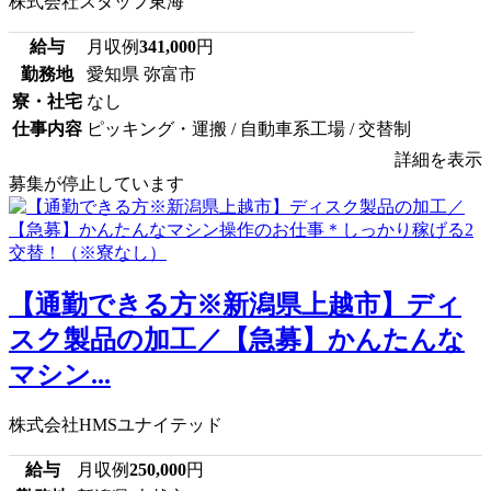
株式会社スタッフ東海
給与
月収例
341,000
円
勤務地
愛知県 弥富市
寮・社宅
なし
仕事内容
ピッキング・運搬 / 自動車系工場 / 交替制
詳細を表示
募集が停止しています
【通勤できる方※新潟県上越市】ディ
スク製品の加工／【急募】かんたんな
マシン...
株式会社HMSユナイテッド
給与
月収例
250,000
円