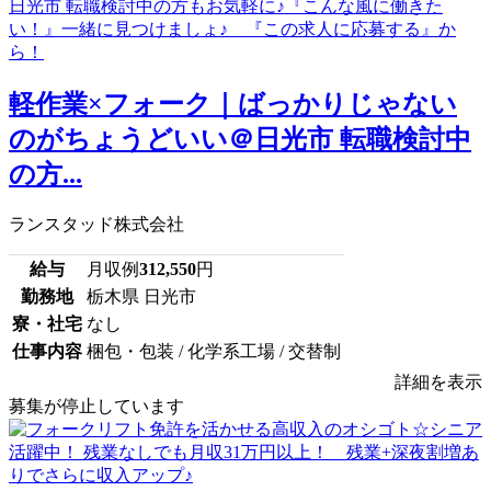
軽作業×フォーク｜ばっかりじゃない
のがちょうどいい＠日光市 転職検討中
の方...
ランスタッド株式会社
給与
月収例
312,550
円
勤務地
栃木県 日光市
寮・社宅
なし
仕事内容
梱包・包装 / 化学系工場 / 交替制
詳細を表示
募集が停止しています