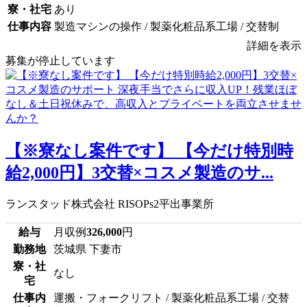
寮・社宅
あり
仕事内容
製造マシンの操作 / 製薬化粧品系工場 / 交替制
詳細を表示
募集が停止しています
【※寮なし案件です】 【今だけ特別時
給2,000円】3交替×コスメ製造のサ...
ランスタッド株式会社 RISOPs2平出事業所
給与
月収例
326,000
円
勤務地
茨城県 下妻市
寮・社
なし
宅
仕事内
運搬・フォークリフト / 製薬化粧品系工場 / 交替