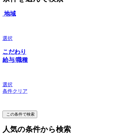
地域
選択
こだわり
給与/職種
選択
条件クリア
この条件で検索
人気の条件から検索