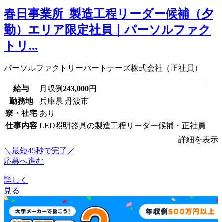
春日事業所_製造工程リーダー候補（夕
勤）エリア限定社員｜パーソルファク
トリ...
パーソルファクトリーパートナーズ株式会社（正社員）
給与
月収例
243,000
円
勤務地
兵庫県 丹波市
寮・社宅
あり
仕事内容
LED照明器具の製造工程リーダー候補・正社員
詳細を表示
＼最短45秒で完了／
応募へ進む
詳しく
見る