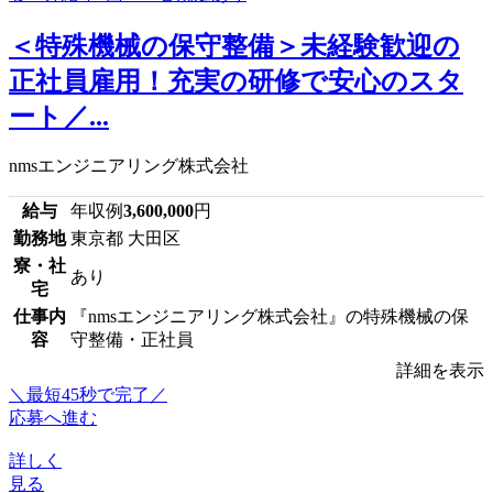
＜特殊機械の保守整備＞未経験歓迎の
正社員雇用！充実の研修で安心のスタ
ート／...
nmsエンジニアリング株式会社
給与
年収例
3,600,000
円
勤務地
東京都 大田区
寮・社
あり
宅
仕事内
『nmsエンジニアリング株式会社』の特殊機械の保
容
守整備・正社員
詳細を表示
＼最短45秒で完了／
応募へ進む
詳しく
見る