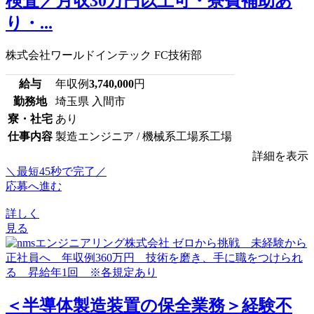
検査／月収30万円以上可・寮費補助あ
り・...
株式会社ワールドインテック FC技術部
給与
年収例
3,740,000
円
勤務地
埼玉県 入間市
寮・社宅
あり
仕事内容
製造エンジニア / 機械系工場系工場
詳細を表示
＼最短45秒で完了／
応募へ進む
詳しく
見る
＜半導体製造装置の保全業務＞経験不