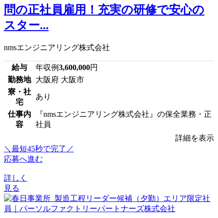
問の正社員雇用！充実の研修で安心の
スター...
nmsエンジニアリング株式会社
給与
年収例
3,600,000
円
勤務地
大阪府 大阪市
寮・社
あり
宅
仕事内
『nmsエンジニアリング株式会社』の保全業務・正
容
社員
詳細を表示
＼最短45秒で完了／
応募へ進む
詳しく
見る