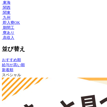
東海
関西
関東
九州
即入寮OK
期間工
寮あり
高収入
並び替え
おすすめ順
給与が高い順
新着順
スペシャル