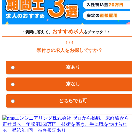
おすすめ求人
\ 質問に答えて、
をチェック！ /
1 / 4
寮付きの求人をお探しですか？
寮あり
寮なし
どちらでも可