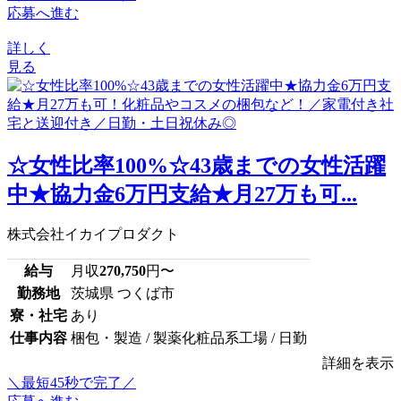
応募へ進む
詳しく
見る
☆女性比率100%☆43歳までの女性活躍
中★協力金6万円支給★月27万も可...
株式会社イカイプロダクト
給与
月収
270,750
円〜
勤務地
茨城県 つくば市
寮・社宅
あり
仕事内容
梱包・製造 / 製薬化粧品系工場 / 日勤
詳細を表示
＼最短45秒で完了／