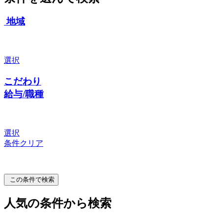
地域
選択
こだわり
給与/職種
選択
条件クリア
この条件で検索
人気の条件から検索