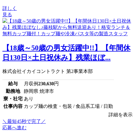
詳しく
見る
【18歳～50歳の男女活躍中!!】【年間休
日130日×土日祝休み】残業ほぼ...
株式会社イカイコントラクト 第2事業本部
給与
月収例
230,630
円
勤務地
静岡県 焼津市
寮・社宅
あり
仕事内容
カップ麺の検査・包装 / 食品系工場 / 日勤
詳細を表示
＼最短45秒で完了／
応募へ進む