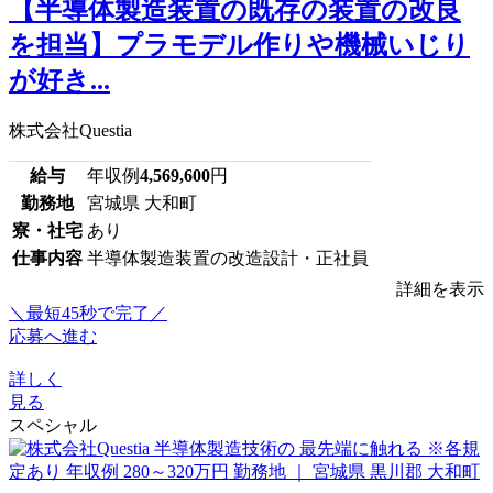
【半導体製造装置の既存の装置の改良
を担当】プラモデル作りや機械いじり
が好き...
株式会社Questia
給与
年収例
4,569,600
円
勤務地
宮城県 大和町
寮・社宅
あり
仕事内容
半導体製造装置の改造設計・正社員
詳細を表示
＼最短45秒で完了／
応募へ進む
詳しく
見る
スペシャル