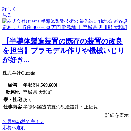
詳しく
見る
【半導体製造装置の既存の装置の改良
を担当】プラモデル作りや機械いじり
が好き...
株式会社Questia
給与
年収例
4,569,600
円
勤務地
宮城県 大和町
寮・社宅
あり
仕事内容
半導体製造装置の改造設計・正社員
詳細を表示
＼最短45秒で完了／
応募へ進む