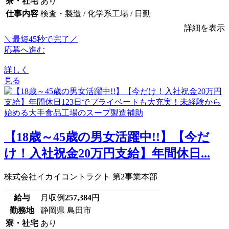
寮・社宅
あり
仕事内容
検査・製造 / 化学系工場 / 日勤
詳細を表示
＼最短45秒で完了／
応募へ進む
詳しく
見る
【18歳～45歳の男女活躍中!!】【今だ
け！入社祝金20万円支給】年間休日...
株式会社イカイコントラクト 第2事業本部
給与
月収例
257,384
円
勤務地
静岡県 島田市
寮・社宅
あり