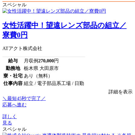
スペシャル
女性活躍中！望遠レンズ部品の組立／
寮費0円
ATアクト株式会社
給与
月収例
270,000
円
勤務地
栃木県 大田原市
寮・社宅
あり（無料）
仕事内容
組立 / 電子部品系工場 / 日勤
詳細を表示
＼最短45秒で完了／
応募へ進む
詳しく
見る
スペシャル