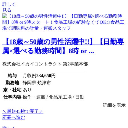
詳しく
見る
【18歳～50歳の男性活躍中!!】【日勤専
属×選べる勤務時間】8時 or ...
株式会社イカイコントラクト 第2事業本部
給与
月収例
234,650
円
勤務地
静岡県 焼津市
寮・社宅
あり
仕事内容
操作・運搬 / 食品系工場 / 日勤
詳細を表示
＼最短45秒で完了／
応募へ進む