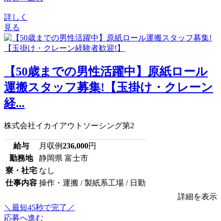
詳しく
見る
【50歳までの男性活躍中】原紙ロール
運搬スタッフ募集!【玉掛け・クレーン
経...
株式会社イカイアウトソーシング第2
給与
月収例
236,000
円
勤務地
静岡県 富士市
寮・社宅
なし
仕事内容
操作・運搬 / 製紙系工場 / 日勤
詳細を表示
＼最短45秒で完了／
応募へ進む