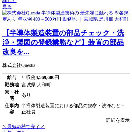
詳しく
見る
【半導体製造装置の部品チェック・洗
浄・製図の登録業務など】装置の部品
改良を...
株式会社Questia
給与
年収例
4,569,600
円
勤務地
宮城県 大和町
寮・社
あり
宅
仕事内
半導体製造装置における部品の観察・洗浄など・
容
正社員
詳細を表示
＼最短45秒で完了／