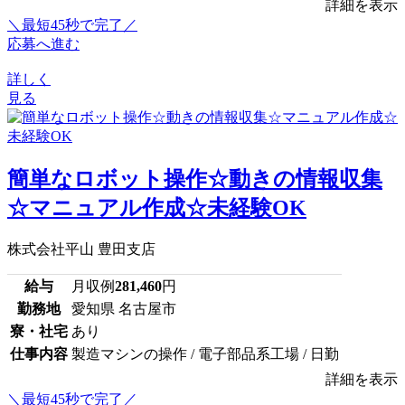
詳細を表示
＼最短45秒で完了／
応募へ進む
詳しく
見る
簡単なロボット操作☆動きの情報収集
☆マニュアル作成☆未経験OK
株式会社平山 豊田支店
給与
月収例
281,460
円
勤務地
愛知県 名古屋市
寮・社宅
あり
仕事内容
製造マシンの操作 / 電子部品系工場 / 日勤
詳細を表示
＼最短45秒で完了／