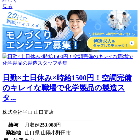
見る
日勤×土日休み×時給1500円！空調完備
のキレイな職場で化学製品の製造ス
タ...
株式会社平山 山口支店
給与
月収例
253,088
円
勤務地
山口県 山陽小野田市