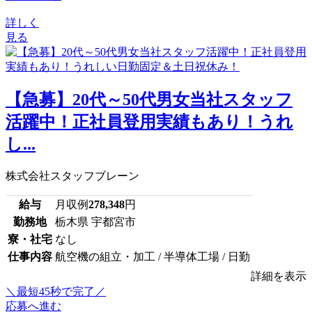
詳しく
見る
【急募】20代～50代男女当社スタッフ
活躍中！正社員登用実績もあり！うれ
し...
株式会社スタッフブレーン
給与
月収例
278,348
円
勤務地
栃木県 宇都宮市
寮・社宅
なし
仕事内容
航空機の組立・加工 / 半導体工場 / 日勤
詳細を表示
＼最短45秒で完了／
応募へ進む