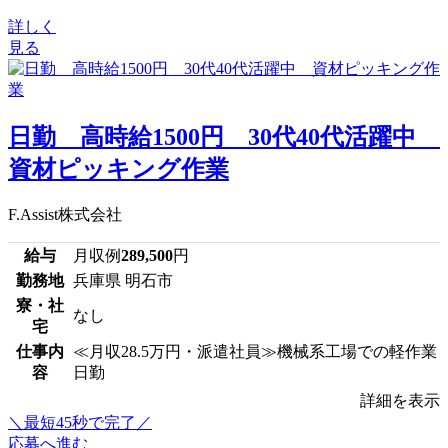
詳しく
見る
日勤 高時給1500円 30代40代活躍中
資材ピッキング作業
F.Assist株式会社
給与
月収例
289,500
円
勤務地
兵庫県 明石市
寮・社
なし
宅
仕事内
≪月収28.5万円・派遣社員≫機械系工場での軽作業
容
日勤
詳細を表示
＼最短45秒で完了／
応募へ進む