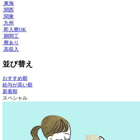
東海
関西
関東
九州
即入寮OK
期間工
寮あり
高収入
並び替え
おすすめ順
給与が高い順
新着順
スペシャル