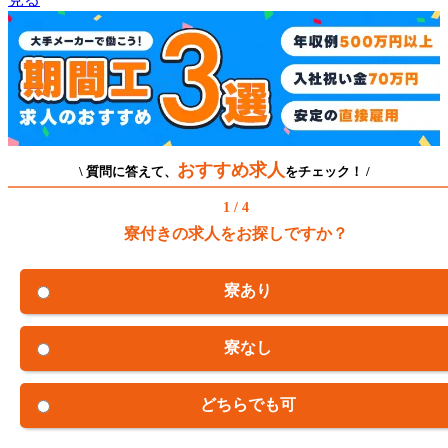
おすすめ求人
\ 質問に答えて、
をチェック！ /
1 / 4
寮付きの求人をお探しですか？
寮あり
寮なし
どちらでも可