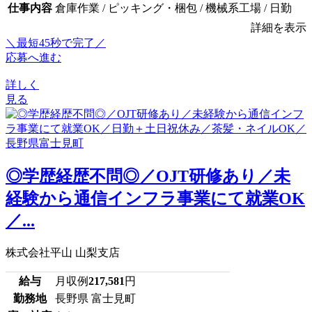
仕事内容
倉庫作業 / ピッキング・梱包 / 機械系工場 / 日勤
詳細を表示
＼最短45秒で完了／
応募へ進む
詳しく
見る
◎学歴経歴不問◎／OJT研修あり／未
経験から通信インフラ事業にて就業OK
／...
株式会社平山 山梨支店
給与
月収例
217,581
円
勤務地
長野県 富士見町