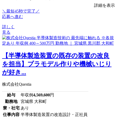
詳細を表示
＼最短45秒で完了／
応募へ進む
詳しく
見る
【半導体製造装置の既存の装置の改良
を担当】プラモデル作りや機械いじり
が好き...
株式会社Questia
給与
年収例
4,569,600
円
勤務地
宮城県 大和町
寮・社宅
あり
仕事内容
半導体製造装置の改造設計・正社員