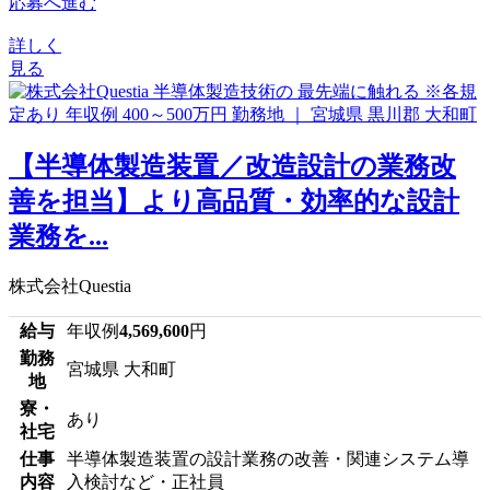
応募へ進む
詳しく
見る
【半導体製造装置／改造設計の業務改
善を担当】より高品質・効率的な設計
業務を...
株式会社Questia
給与
年収例
4,569,600
円
勤務
宮城県 大和町
地
寮・
あり
社宅
仕事
半導体製造装置の設計業務の改善・関連システム導
内容
入検討など・正社員