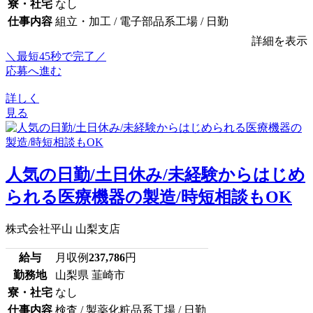
寮・社宅
なし
仕事内容
組立・加工 / 電子部品系工場 / 日勤
詳細を表示
＼最短45秒で完了／
応募へ進む
詳しく
見る
人気の日勤/土日休み/未経験からはじめ
られる医療機器の製造/時短相談もOK
株式会社平山 山梨支店
給与
月収例
237,786
円
勤務地
山梨県 韮崎市
寮・社宅
なし
仕事内容
検査 / 製薬化粧品系工場 / 日勤