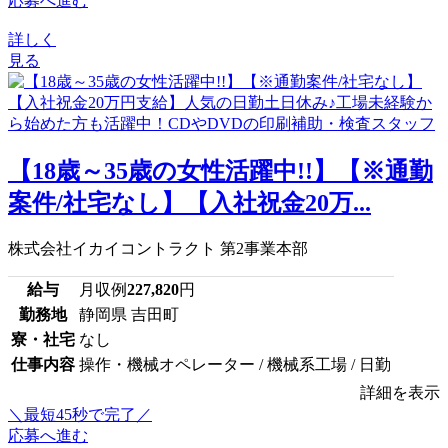
応募へ進む
詳しく
見る
【18歳～35歳の女性活躍中!!】【※通勤
案件/社宅なし】【入社祝金20万...
株式会社イカイコントラクト 第2事業本部
給与
月収例
227,820
円
勤務地
静岡県 吉田町
寮・社宅
なし
仕事内容
操作・機械オペレーター / 機械系工場 / 日勤
詳細を表示
＼最短45秒で完了／
応募へ進む