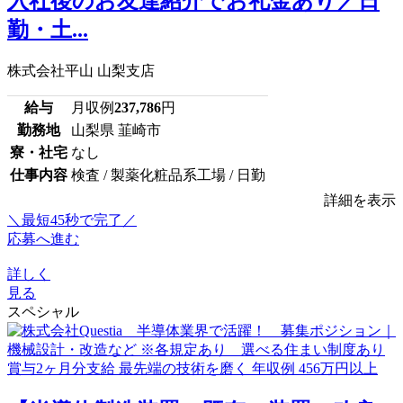
入社後のお友達紹介でお礼金あり／日
勤・土...
株式会社平山 山梨支店
給与
月収例
237,786
円
勤務地
山梨県 韮崎市
寮・社宅
なし
仕事内容
検査 / 製薬化粧品系工場 / 日勤
詳細を表示
＼最短45秒で完了／
応募へ進む
詳しく
見る
スペシャル