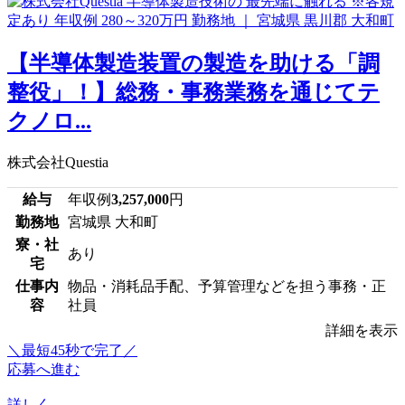
【半導体製造装置の製造を助ける「調
整役」！】総務・事務業務を通じてテ
クノロ...
株式会社Questia
給与
年収例
3,257,000
円
勤務地
宮城県 大和町
寮・社
あり
宅
仕事内
物品・消耗品手配、予算管理などを担う事務・正
容
社員
詳細を表示
＼最短45秒で完了／
応募へ進む
詳しく