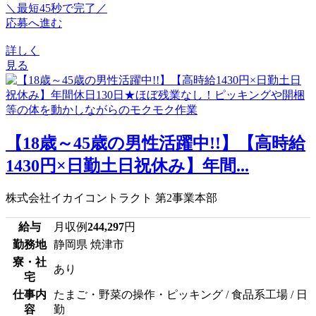
＼最短45秒で完了／
応募へ進む
詳しく
見る
【18歳～45歳の男性活躍中!!】【高時給
1430円×日勤土日祝休み】年間...
株式会社イカイコントラクト 第2事業本部
給与
月収例
244,297
円
勤務地
静岡県 焼津市
寮・社
あり
宅
仕事内
たまご・野菜の操作・ピッキング / 食品系工場 / 日
容
勤