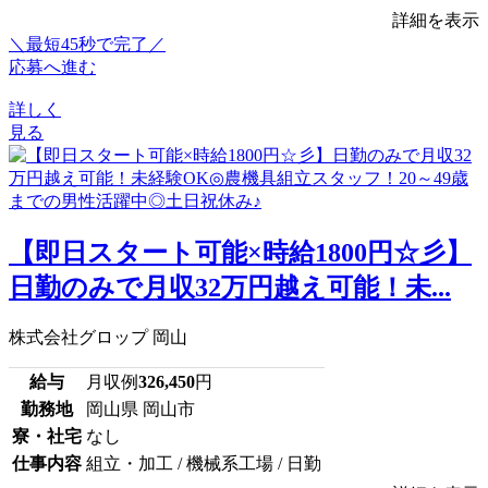
詳細を表示
＼最短45秒で完了／
応募へ進む
詳しく
見る
【即日スタート可能×時給1800円☆彡】
日勤のみで月収32万円越え可能！未...
株式会社グロップ 岡山
給与
月収例
326,450
円
勤務地
岡山県 岡山市
寮・社宅
なし
仕事内容
組立・加工 / 機械系工場 / 日勤