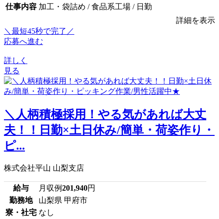
仕事内容
加工・袋詰め / 食品系工場 / 日勤
詳細を表示
＼最短45秒で完了／
応募へ進む
詳しく
見る
＼人柄積極採用！やる気があれば大丈
夫！！日勤×土日休み/簡単・荷姿作り・
ピ...
株式会社平山 山梨支店
給与
月収例
201,940
円
勤務地
山梨県 甲府市
寮・社宅
なし