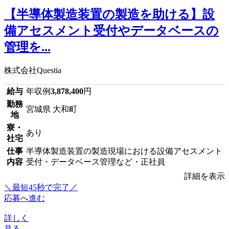
【半導体製造装置の製造を助ける】設
備アセスメント受付やデータベースの
管理を...
株式会社Questia
給与
年収例
3,878,400
円
勤務
宮城県 大和町
地
寮・
あり
社宅
仕事
半導体製造装置の製造現場における設備アセスメント
内容
受付・データベース管理など・正社員
詳細を表示
＼最短45秒で完了／
応募へ進む
詳しく
見る