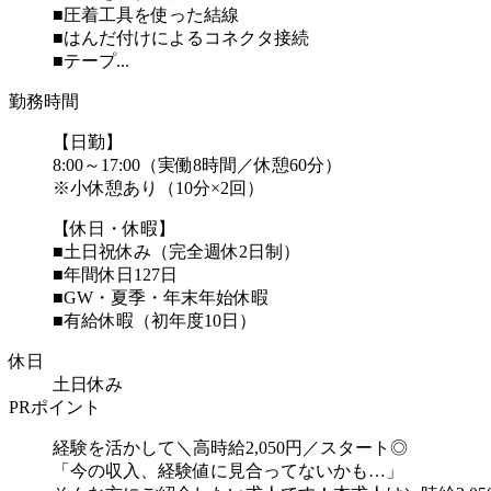
■圧着工具を使った結線
■はんだ付けによるコネクタ接続
■テープ...
勤務時間
【日勤】
8:00～17:00（実働8時間／休憩60分）
※小休憩あり（10分×2回）
【休日・休暇】
■土日祝休み（完全週休2日制）
■年間休日127日
■GW・夏季・年末年始休暇
■有給休暇（初年度10日）
休日
土日休み
PRポイント
経験を活かして＼高時給2,050円／スタート◎
「今の収入、経験値に見合ってないかも…」