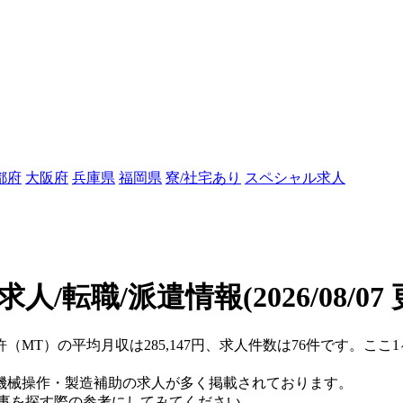
都府
大阪府
兵庫県
福岡県
寮/社宅あり
スペシャル求人
求人/転職/派遣情報
(2026/08/07
許（MT）の平均月収は285,147円、求人件数は76件です。こ
機械操作・製造補助の求人が多く掲載されております。
仕事を探す際の参考にしてみてください。