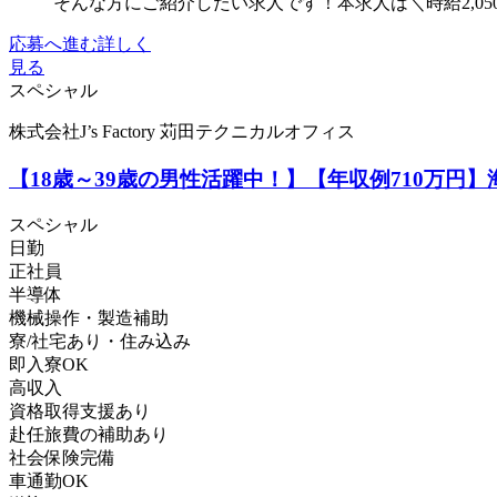
そんな方にご紹介したい求人です！本求人は＼時給2,05
応募へ進む
詳しく
見る
スペシャル
株式会社J’s Factory 苅田テクニカルオフィス
【18歳～39歳の男性活躍中！】【年収例710万
スペシャル
日勤
正社員
半導体
機械操作・製造補助
寮/社宅あり・住み込み
即入寮OK
高収入
資格取得支援あり
赴任旅費の補助あり
社会保険完備
車通勤OK