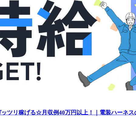
てガッツリ稼げる☆月収例40万円以上！｜電装ハーネス