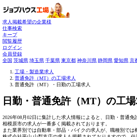
求人掲載希望の企業様
仕事検索
キープ
閲覧履歴
ログイン
会員登録
全国
茨城県
埼玉県
千葉県
東京都
神奈川県
静岡県
愛知県
京
工場・製造業求人
普通免許（MT）の工場求人
普通免許（MT）・日勤の工場求人
日勤・普通免許（MT）の工場
2026年08月02日に集計した求人情報によると、日勤・普通免
相模原市の求人が一番多く掲載されております。
また業界別では自動車・部品・バイクの求人が、職種別では
株式会社平山 山梨支店の求人も掲載されておりますので、