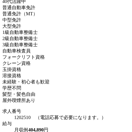
40代活躍中
普通自動車免許
普通免許（MT）
中型免許
大型免許
1級自動車整備士
2級自動車整備士
3級自動車整備士
自動車検査員
フォークリフト資格
クレーン資格
玉掛資格
溶接資格
未経験・初心者も歓迎
学歴不問
髪型・髪色自由
屋外喫煙所あり
求人番号
1202510 （電話応募で必要になります。）
給与
月収例
404,890
円