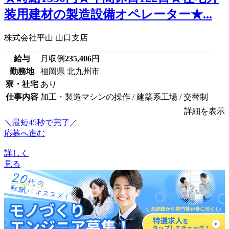
装用建材の製造設備オペレーター★...
株式会社平山 山口支店
給与
月収例
235,406
円
勤務地
福岡県 北九州市
寮・社宅
あり
仕事内容
加工・製造マシンの操作 / 建築系工場 / 交替制
詳細を表示
＼最短45秒で完了／
応募へ進む
詳しく
見る