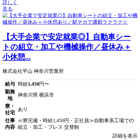
詳しく
見る
【大手企業で安定就業◎】自動車シー
トの組立・加工や機械操作／昼休み＋
小休憩...
株式会社平山 神奈川営業所
給与
時給
1,450
円〜
勤務
神奈川県 横浜市
地
寮・
あり
社宅
仕事
≪寮完備・時給1,450円・正社員≫自動車系工場での
内容
組立・加工・プレス 交替制
詳細を表示