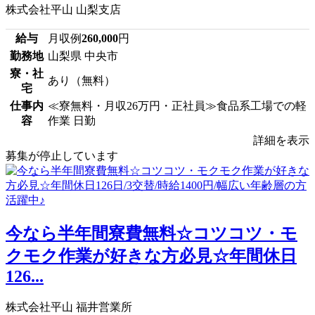
株式会社平山 山梨支店
給与
月収例
260,000
円
勤務地
山梨県 中央市
寮・社
あり（無料）
宅
仕事内
≪寮無料・月収26万円・正社員≫食品系工場での軽
容
作業 日勤
詳細を表示
募集が停止しています
今なら半年間寮費無料☆コツコツ・モ
クモク作業が好きな方必見☆年間休日
126...
株式会社平山 福井営業所