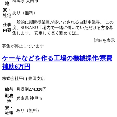
群馬県 太田市
地
寮・
あり（無料）
社宅
一般的に期間従業員が多いとされる自動車業界。 この
仕事
度、SUBARU工場内で一緒に働いていただける方を募
内容
集します。 安定して長く勤めてほ...
詳細を表示
募集が停止しています
ケーキなどを作る工場の機械操作/寮費
補助6万円
株式会社平山 豊田支店
給与
月収例
274,320
円
勤務
兵庫県 神戸市
地
寮・
あり（無料）
社宅