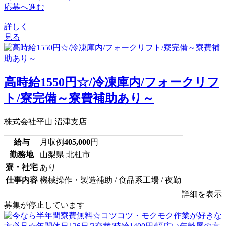
応募へ進む
詳しく
見る
高時給1550円☆/冷凍庫内/フォークリフ
ト/寮完備～寮費補助あり～
株式会社平山 沼津支店
給与
月収例
405,000
円
勤務地
山梨県 北杜市
寮・社宅
あり
仕事内容
機械操作・製造補助 / 食品系工場 / 夜勤
詳細を表示
募集が停止しています