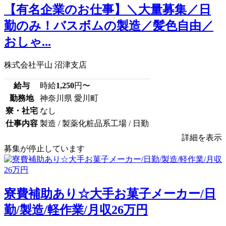
【有名企業のお仕事】＼大量募集／日
勤のみ！バスボムの製造／髪色自由／
おしゃ...
株式会社平山 沼津支店
給与
時給
1,250
円〜
勤務地
神奈川県 愛川町
寮・社宅
なし
仕事内容
製造 / 製薬化粧品系工場 / 日勤
詳細を表示
募集が停止しています
寮費補助あり☆大手お菓子メーカー/日
勤/製造/軽作業/月収26万円