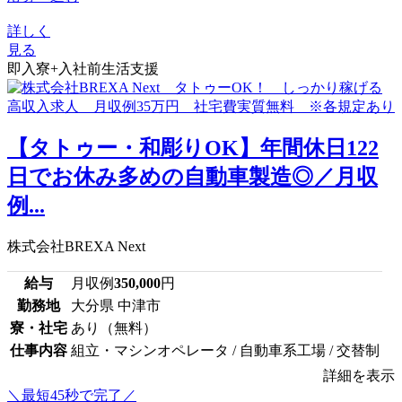
詳しく
見る
即入寮+入社前生活支援
【タトゥー・和彫りOK】年間休日122
日でお休み多めの自動車製造◎／月収
例...
株式会社BREXA Next
給与
月収例
350,000
円
勤務地
大分県 中津市
寮・社宅
あり（無料）
仕事内容
組立・マシンオペレータ / 自動車系工場 / 交替制
詳細を表示
＼最短45秒で完了／