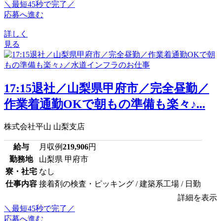
＼最短45秒で完了／
応募へ進む
詳しく
見る
17:15退社／山梨県甲府市／完全昼勤／
作業着通勤OKで朝もの準備も楽々♪...
株式会社平山 山梨支店
給与
月収例
219,906
円
勤務地
山梨県 甲府市
寮・社宅
なし
仕事内容
接着剤の検査・ピッキング / 建築系工場 / 日勤
詳細を表示
＼最短45秒で完了／
応募へ進む