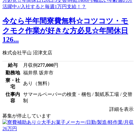
今なら半年間寮費無料☆コツコツ・モ
クモク作業が好きな方必見☆年間休日
126...
株式会社平山 沼津支店
給与
月収例
277,000
円
勤務地
福井県 坂井市
寮・社
あり（無料）
宅
仕事内
サマールペーパーの検査・梱包 / 製紙系工場 / 交替
容
制
詳細を表示
募集が停止しています