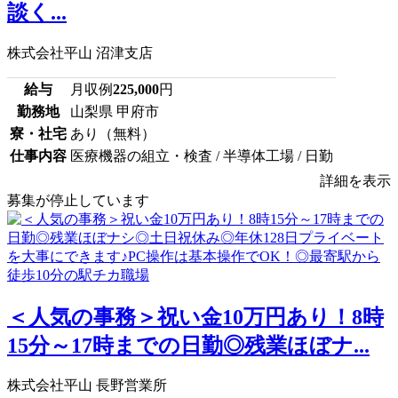
談く...
株式会社平山 沼津支店
給与
月収例
225,000
円
勤務地
山梨県 甲府市
寮・社宅
あり（無料）
仕事内容
医療機器の組立・検査 / 半導体工場 / 日勤
詳細を表示
募集が停止しています
＜人気の事務＞祝い金10万円あり！8時
15分～17時までの日勤◎残業ほぼナ...
株式会社平山 長野営業所