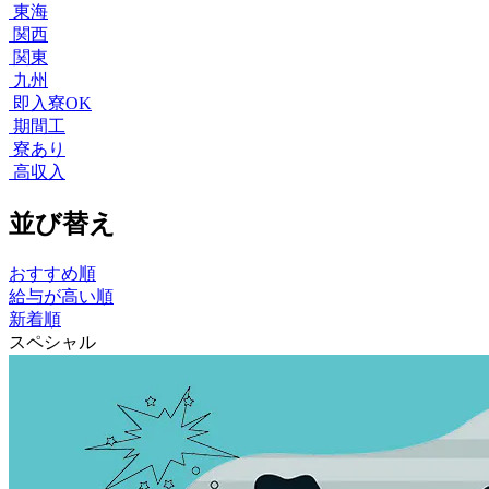
東海
関西
関東
九州
即入寮OK
期間工
寮あり
高収入
並び替え
おすすめ順
給与が高い順
新着順
スペシャル