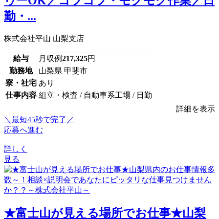
ゥーOK／コツコツ・モクモク作業／日
勤・...
株式会社平山 山梨支店
給与
月収例
217,325
円
勤務地
山梨県 甲斐市
寮・社宅
あり
仕事内容
組立・検査 / 自動車系工場 / 日勤
詳細を表示
＼最短45秒で完了／
応募へ進む
詳しく
見る
★富士山が見える場所でお仕事★山梨