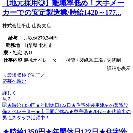
【地元採用◎】離職率低め！大手メー
カーでの安定製造業/時給1420～177...
株式会社平山 山梨支店
給与
月収例
270,244
円
勤務地
山梨県 北杜市
寮・社宅
あり
仕事内容
機械オペレーター・検査 / 製紙系工場 / 交替制
詳細を表示
＼最短45秒で完了／
応募へ進む
詳しく
見る
★時給1350円★年間休日122日★住宅外