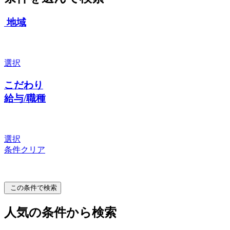
地域
選択
こだわり
給与/職種
選択
条件クリア
この条件で検索
人気の条件から検索