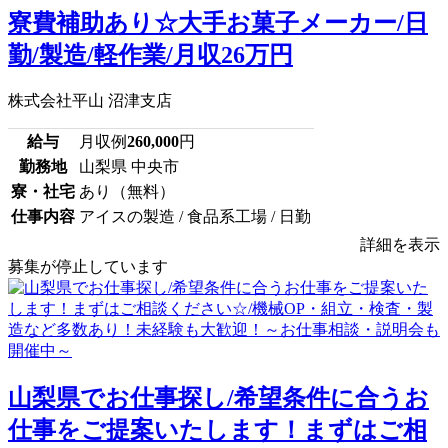
寮費補助あり☆大手お菓子メーカー/日
勤/製造/軽作業/月収26万円
株式会社平山 沼津支店
給与
月収例
260,000
円
勤務地
山梨県 中央市
寮・社宅
あり（無料）
仕事内容
アイスの製造 / 食品系工場 / 日勤
詳細を表示
募集が停止しています
山梨県でお仕事探し/希望条件に合うお
仕事をご提案いたします！まずはご相