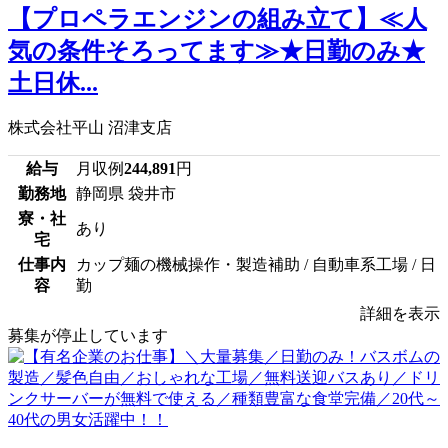
【プロペラエンジンの組み立て】≪人
気の条件そろってます≫★日勤のみ★
土日休...
株式会社平山 沼津支店
給与
月収例
244,891
円
勤務地
静岡県 袋井市
寮・社
あり
宅
仕事内
カップ麺の機械操作・製造補助 / 自動車系工場 / 日
容
勤
詳細を表示
募集が停止しています