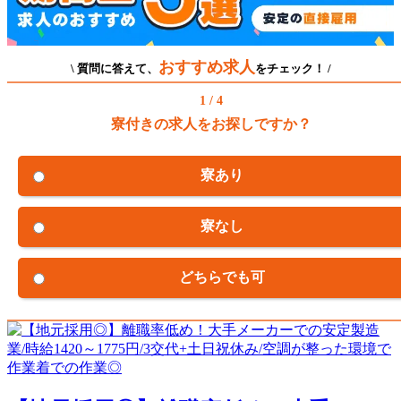
おすすめ求人
\ 質問に答えて、
をチェック！ /
1 / 4
寮付きの求人をお探しですか？
寮あり
寮なし
どちらでも可