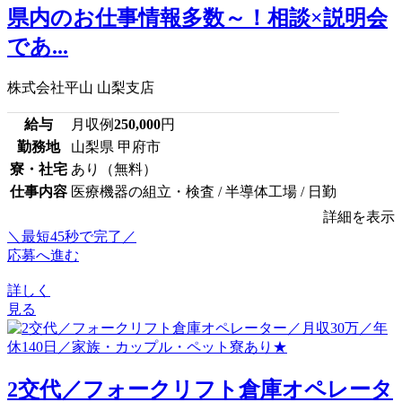
県内のお仕事情報多数～！相談×説明会
であ...
株式会社平山 山梨支店
給与
月収例
250,000
円
勤務地
山梨県 甲府市
寮・社宅
あり（無料）
仕事内容
医療機器の組立・検査 / 半導体工場 / 日勤
詳細を表示
＼最短45秒で完了／
応募へ進む
詳しく
見る
2交代／フォークリフト倉庫オペレータ