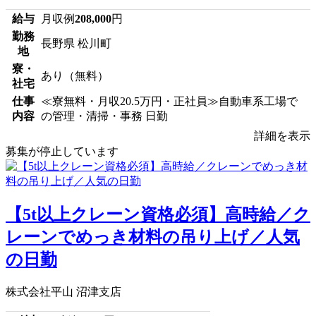
給与
月収例
208,000
円
勤務
長野県 松川町
地
寮・
あり（無料）
社宅
仕事
≪寮無料・月収20.5万円・正社員≫自動車系工場で
内容
の管理・清掃・事務 日勤
詳細を表示
募集が停止しています
【5t以上クレーン資格必須】高時給／ク
レーンでめっき材料の吊り上げ／人気
の日勤
株式会社平山 沼津支店