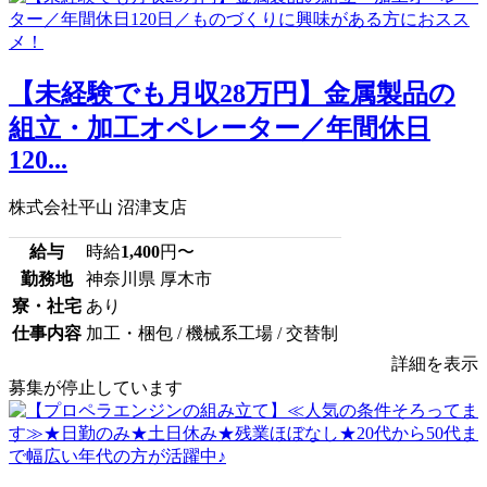
【未経験でも月収28万円】金属製品の
組立・加工オペレーター／年間休日
120...
株式会社平山 沼津支店
給与
時給
1,400
円〜
勤務地
神奈川県 厚木市
寮・社宅
あり
仕事内容
加工・梱包 / 機械系工場 / 交替制
詳細を表示
募集が停止しています