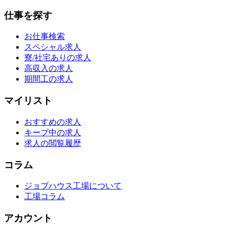
仕事を探す
お仕事検索
スペシャル求人
寮/社宅ありの求人
高収入の求人
期間工の求人
マイリスト
おすすめの求人
キープ中の求人
求人の閲覧履歴
コラム
ジョブハウス工場について
工場コラム
アカウント