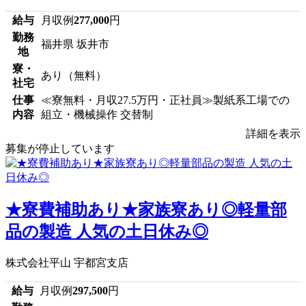
給与
月収例
277,000
円
勤務
福井県 坂井市
地
寮・
あり（無料）
社宅
仕事
≪寮無料・月収27.5万円・正社員≫製紙系工場での
内容
組立・機械操作 交替制
詳細を表示
募集が停止しています
★寮費補助あり★家族寮あり◎軽量部
品の製造 人気の土日休み◎
株式会社平山 宇都宮支店
給与
月収例
297,500
円