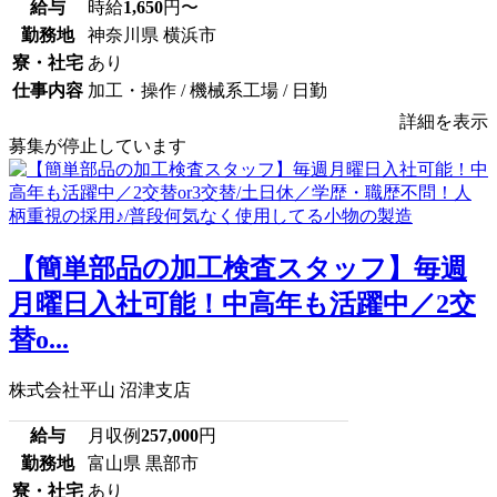
給与
時給
1,650
円〜
勤務地
神奈川県 横浜市
寮・社宅
あり
仕事内容
加工・操作 / 機械系工場 / 日勤
詳細を表示
募集が停止しています
【簡単部品の加工検査スタッフ】毎週
月曜日入社可能！中高年も活躍中／2交
替o...
株式会社平山 沼津支店
給与
月収例
257,000
円
勤務地
富山県 黒部市
寮・社宅
あり