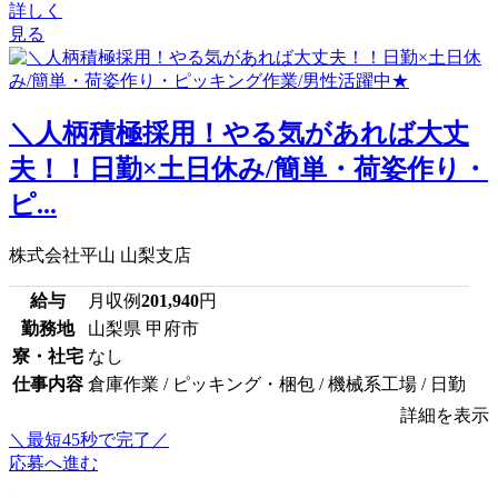
詳しく
見る
＼人柄積極採用！やる気があれば大丈
夫！！日勤×土日休み/簡単・荷姿作り・
ピ...
株式会社平山 山梨支店
給与
月収例
201,940
円
勤務地
山梨県 甲府市
寮・社宅
なし
仕事内容
倉庫作業 / ピッキング・梱包 / 機械系工場 / 日勤
詳細を表示
＼最短45秒で完了／
応募へ進む