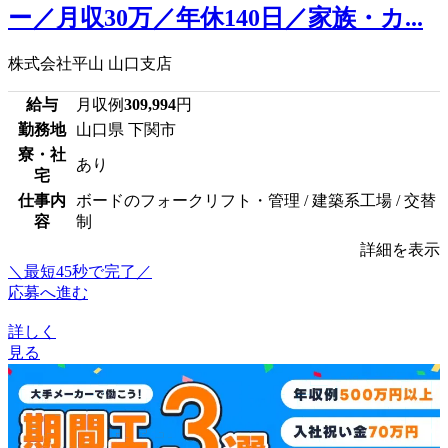
ー／月収30万／年休140日／家族・カ...
株式会社平山 山口支店
給与
月収例
309,994
円
勤務地
山口県 下関市
寮・社
あり
宅
仕事内
ボードのフォークリフト・管理 / 建築系工場 / 交替
容
制
詳細を表示
＼最短45秒で完了／
応募へ進む
詳しく
見る