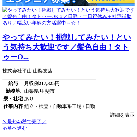
やってみたい！挑戦してみたい！とい
う気持ち大歓迎です／髪色自由！タト
ゥーO...
株式会社平山 山梨支店
給与
月収例
217,325
円
勤務地
山梨県 甲斐市
寮・社宅
あり
仕事内容
組立・検査 / 自動車系工場 / 日勤
詳細を表示
＼最短45秒で完了／
応募へ進む