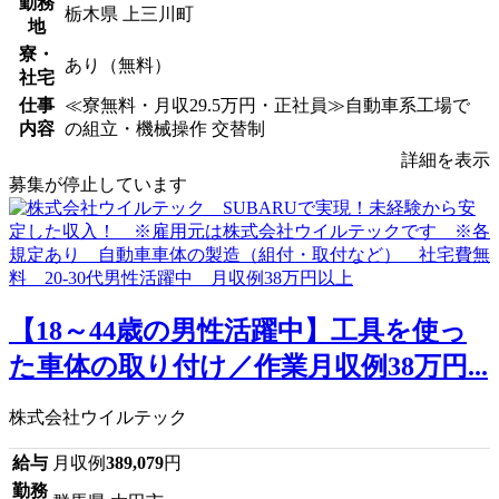
勤務
栃木県 上三川町
地
寮・
あり（無料）
社宅
仕事
≪寮無料・月収29.5万円・正社員≫自動車系工場で
内容
の組立・機械操作 交替制
詳細を表示
募集が停止しています
【18～44歳の男性活躍中】工具を使っ
た車体の取り付け／作業月収例38万円...
株式会社ウイルテック
給与
月収例
389,079
円
勤務