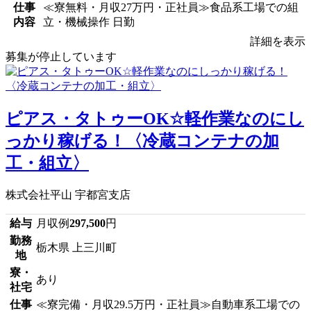
仕事
≪寮無料・月収27万円・正社員≫食品系工場での組
内容
立・機械操作 日勤
詳細を表示
募集が停止しています
ピアス・タトゥーOK☆軽作業なのにし
っかり稼げる！〈冷蔵コンテナの加
工・組立〉
株式会社平山 宇都宮支店
給与
月収例
297,500
円
勤務
栃木県 上三川町
地
寮・
あり
社宅
仕事
≪寮完備・月収29.5万円・正社員≫自動車系工場での