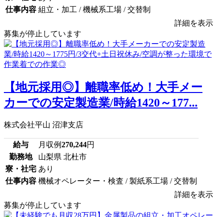
仕事内容
組立・加工 / 機械系工場 / 交替制
詳細を表示
募集が停止しています
【地元採用◎】離職率低め！大手メー
カーでの安定製造業/時給1420～177...
株式会社平山 沼津支店
給与
月収例
270,244
円
勤務地
山梨県 北杜市
寮・社宅
あり
仕事内容
機械オペレーター・検査 / 製紙系工場 / 交替制
詳細を表示
募集が停止しています