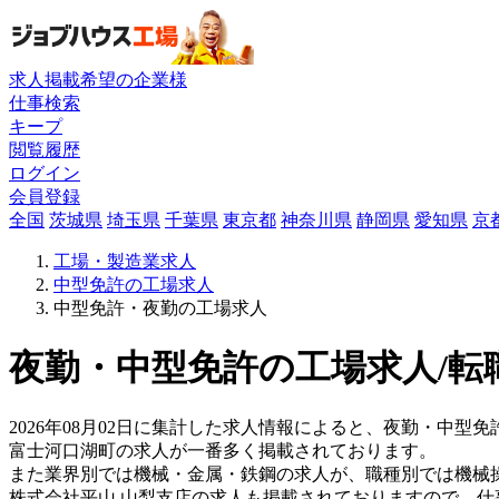
求人掲載希望の企業様
仕事検索
キープ
閲覧履歴
ログイン
会員登録
全国
茨城県
埼玉県
千葉県
東京都
神奈川県
静岡県
愛知県
京
工場・製造業求人
中型免許の工場求人
中型免許・夜勤の工場求人
夜勤・中型免許の工場求人/転
2026年08月02日に集計した求人情報によると、夜勤・中型免許
富士河口湖町の求人が一番多く掲載されております。
また業界別では機械・金属・鉄鋼の求人が、職種別では機械
株式会社平山 山梨支店の求人も掲載されておりますので、