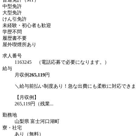
中型免許
大型免許
けん引免許
未経験・初心者も歓迎
学歴不問
履歴書不要
屋外喫煙所あり
求人番号
1163245 （電話応募で必要になります。）
給与
月収例
265,119
円
＼給与前払い制度あり！急な出費にも柔軟に対応できま
【月収例】
265,119円（残業...
勤務地
山梨県 富士河口湖町
寮・社宅
あり（無料）