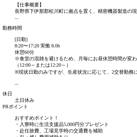
【仕事概要】
長野県下伊那郡松川町に拠点を置く、精密機器製造の現
...
勤務時間
[日勤]
8:20〜17:20 実働 8.0h
休憩60分
※食堂の混雑を避けるため、月毎にお昼休憩時間が変わ
（12:00～または12:20～）
※現状日勤のみですが、生産状況に応じて、2交替勤務
...
休日
土日休み
PRポイント
おすすめポイント！
・入寮時に生活支援品5,000円分プレゼント
・赴任旅費、工場見学時の交通費を補助