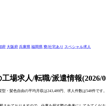
都府
大阪府
兵庫県
福岡県
寮/社宅あり
スペシャル求人
工場求人/転職/派遣情報
(2026/
髪型・髪色自由の平均月収は243,489円、求人件数は548件で
。
掲載されておりますので、仕事を探す際の参考にしてみてくださ