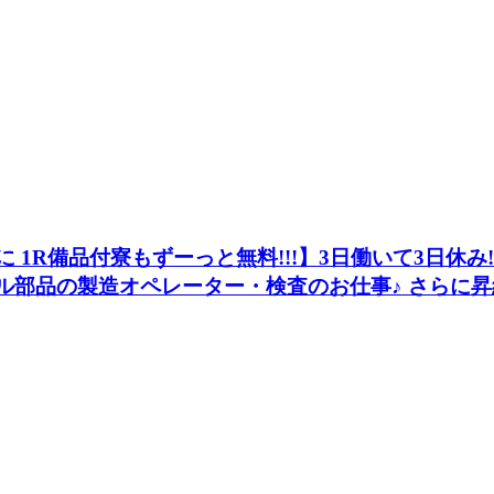
らに 1R備品付寮もずーっと無料!!!】3日働いて3日休み
イル部品の製造オペレーター・検査のお仕事♪ さらに昇