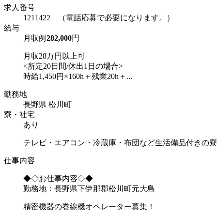
求人番号
1211422 （電話応募で必要になります。）
給与
月収例
282,000
円
月収28万円以上可
<所定20日間/休出1日の場合>
時給1,450円×160h＋残業20h＋...
勤務地
長野県 松川町
寮・社宅
あり
テレビ・エアコン・冷蔵庫・布団など生活備品付きの寮
仕事内容
◆◇お仕事内容◇◆
勤務地：長野県下伊那郡松川町元大島
精密機器の巻線機オペレーター募集！