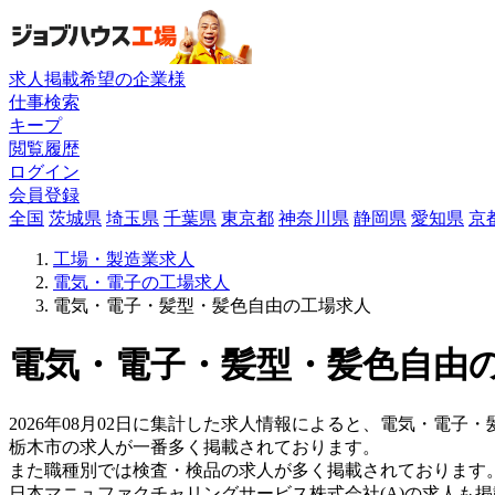
求人掲載希望の企業様
仕事検索
キープ
閲覧履歴
ログイン
会員登録
全国
茨城県
埼玉県
千葉県
東京都
神奈川県
静岡県
愛知県
京
工場・製造業求人
電気・電子の工場求人
電気・電子・髪型・髪色自由の工場求人
電気・電子・髪型・髪色自由の
2026年08月02日に集計した求人情報によると、電気・電子・
栃木市の求人が一番多く掲載されております。
また職種別では検査・検品の求人が多く掲載されております
日本マニュファクチャリングサービス株式会社(A)の求人も