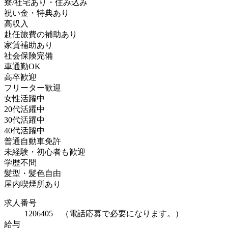
寮/社宅あり・住み込み
祝い金・特典あり
高収入
赴任旅費の補助あり
家賃補助あり
社会保険完備
車通勤OK
高卒歓迎
フリーター歓迎
女性活躍中
20代活躍中
30代活躍中
40代活躍中
普通自動車免許
未経験・初心者も歓迎
学歴不問
髪型・髪色自由
屋内喫煙所あり
求人番号
1206405 （電話応募で必要になります。）
給与