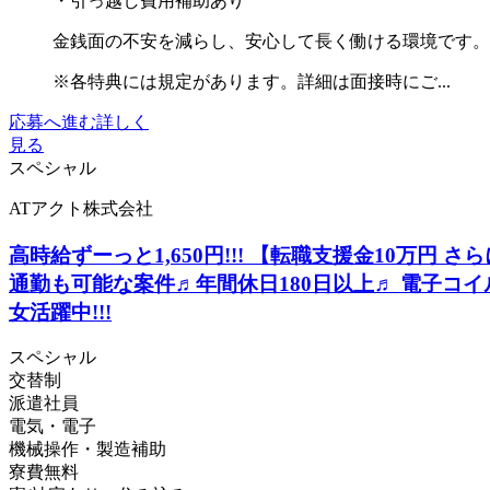
・引っ越し費用補助あり
金銭面の不安を減らし、安心して長く働ける環境です。
※各特典には規定があります。詳細は面接時にご...
応募へ進む
詳しく
見る
スペシャル
ATアクト株式会社
高時給ずーっと1,650円!!! 【転職支援金10万円 さ
通勤も可能な案件♬年間休日180日以上♬ 電子コ
女活躍中!!!
スペシャル
交替制
派遣社員
電気・電子
機械操作・製造補助
寮費無料