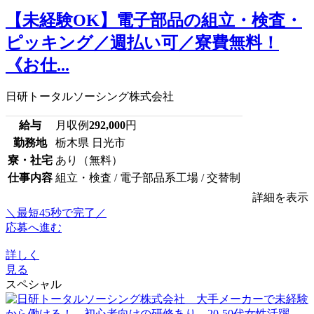
【未経験OK】電子部品の組立・検査・
ピッキング／週払い可／寮費無料！
《お仕...
日研トータルソーシング株式会社
給与
月収例
292,000
円
勤務地
栃木県 日光市
寮・社宅
あり（無料）
仕事内容
組立・検査 / 電子部品系工場 / 交替制
詳細を表示
＼最短45秒で完了／
応募へ進む
詳しく
見る
スペシャル