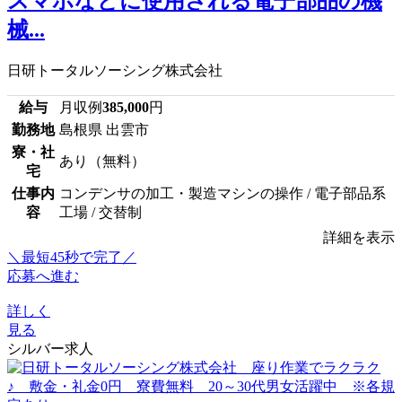
スマホなどに使用される電子部品の機
械...
日研トータルソーシング株式会社
給与
月収例
385,000
円
勤務地
島根県 出雲市
寮・社
あり（無料）
宅
仕事内
コンデンサの加工・製造マシンの操作 / 電子部品系
容
工場 / 交替制
詳細を表示
＼最短45秒で完了／
応募へ進む
詳しく
見る
シルバー求人