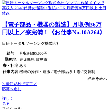
【電子部品・機器の製造】月収例36万
円以上／寮完備！《お仕事No.10A264》
日研トータルソーシング株式会社
給与
月収例
365,000
円
勤務地
鹿児島県 霧島市
寮・社宅
あり
仕事内容
機械の操作・運搬 / 電子部品系工場 / 交替制
詳細を表示
＼最短45秒で完了／
応募へ進む
詳しく
見る
スペシャル