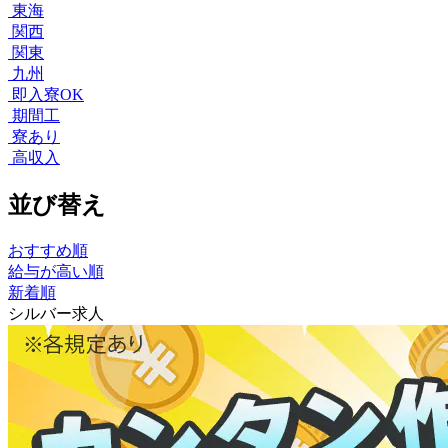
東海
関西
関東
九州
即入寮OK
期間工
寮あり
高収入
並び替え
おすすめ順
給与が高い順
新着順
シルバー求人