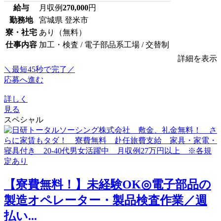
給与
月収例
270,000
円
勤務地
宮城県 登米市
寮・社宅
あり（無料）
仕事内容
加工・検査 / 電子部品系工場 / 交替制
詳細を表示
＼最短45秒で完了／
応募へ進む
詳しく
見る
スペシャル
【寮費無料！】未経験OK◎電子部品の
製造オペレーター・製品検査作業／週
払い...