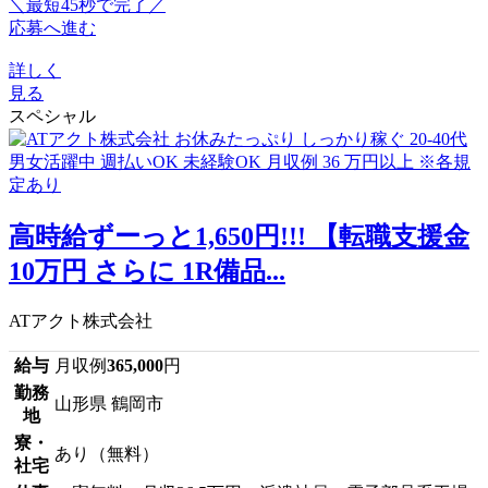
＼最短45秒で完了／
応募へ進む
詳しく
見る
スペシャル
高時給ずーっと1,650円!!! 【転職支援金
10万円 さらに 1R備品...
ATアクト株式会社
給与
月収例
365,000
円
勤務
山形県 鶴岡市
地
寮・
あり（無料）
社宅