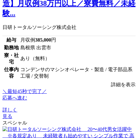
造】月収例38万円以上／寮費無料／未経
験...
日研トータルソーシング株式会社
給与
月収例
385,000
円
勤務地
島根県 出雲市
寮・社
あり（無料）
宅
仕事内
コンデンサのマシンオペレータ・製造 / 電子部品系
容
工場 / 交替制
詳細を表示
＼最短45秒で完了／
応募へ進む
詳しく
見る
スペシャル