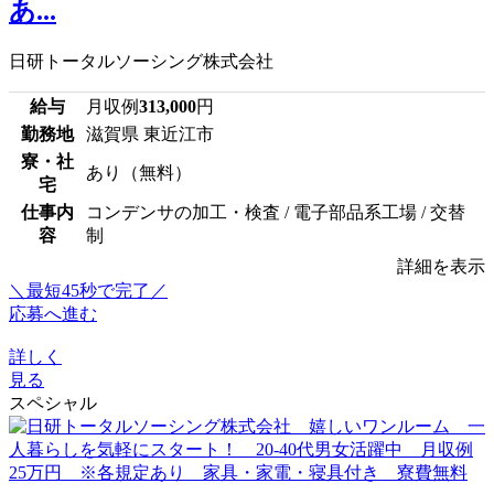
あ...
日研トータルソーシング株式会社
給与
月収例
313,000
円
勤務地
滋賀県 東近江市
寮・社
あり（無料）
宅
仕事内
コンデンサの加工・検査 / 電子部品系工場 / 交替
容
制
詳細を表示
＼最短45秒で完了／
応募へ進む
詳しく
見る
スペシャル