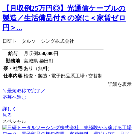
【月収例25万円◎】光通信ケーブルの
製造／生活備品付きの寮に＜家賃ゼロ
円＞...
日研トータルソーシング株式会社
給与
月収例
250,000
円
勤務地
宮城県 柴田町
寮・社宅
あり（無料）
仕事内容
検査・製造 / 電子部品系工場 / 交替制
詳細を表示
＼最短45秒で完了／
応募へ進む
詳しく
見る
スペシャル