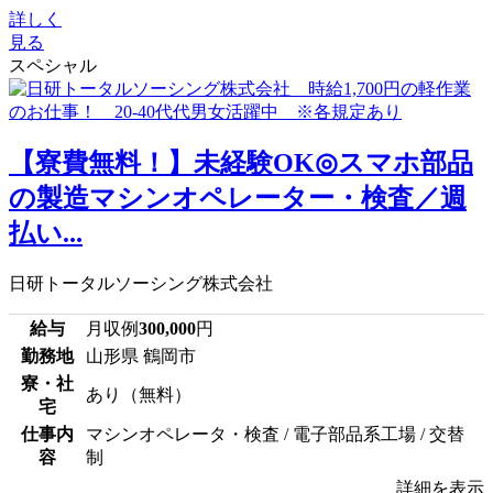
詳しく
見る
スペシャル
【寮費無料！】未経験OK◎スマホ部品
の製造マシンオペレーター・検査／週
払い...
日研トータルソーシング株式会社
給与
月収例
300,000
円
勤務地
山形県 鶴岡市
寮・社
あり（無料）
宅
仕事内
マシンオペレータ・検査 / 電子部品系工場 / 交替
容
制
詳細を表示