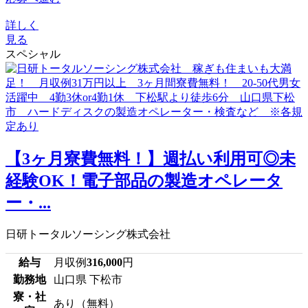
詳しく
見る
スペシャル
【3ヶ月寮費無料！】週払い利用可◎未
経験OK！電子部品の製造オペレータ
ー・...
日研トータルソーシング株式会社
給与
月収例
316,000
円
勤務地
山口県 下松市
寮・社
あり（無料）