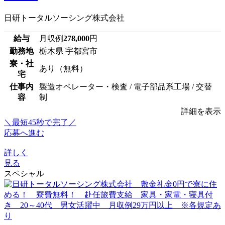
日研トータルソーシング株式会社
給与
月収例
278,000
円
勤務地
栃木県 宇都宮市
寮・社
あり（無料）
宅
仕事内
製造オペレーター・検査 / 電子部品系工場 / 交替
容
制
詳細を表示
＼最短45秒で完了／
応募へ進む
詳しく
見る
スペシャル