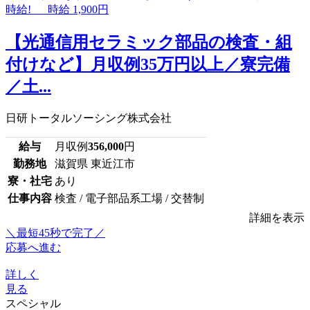
【光通信用セラミック部品の検査・組
付けなど】月収例35万円以上／寮完備
／土...
日研トータルソーシング株式会社
給与
月収例
356,000
円
勤務地
滋賀県 東近江市
寮・社宅
あり
仕事内容
検査 / 電子部品系工場 / 交替制
詳細を表示
＼最短45秒で完了／
応募へ進む
詳しく
見る
スペシャル