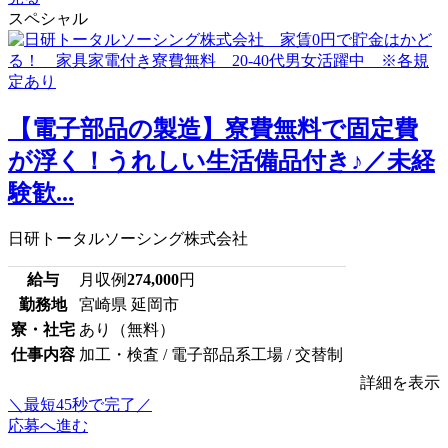
スペシャル
【電子部品の製造】寮費無料で固定費
が浮く！うれしい生活備品付き♪／未経
験歓...
日研トータルソーシング株式会社
給与
月収例
274,000
円
勤務地
宮崎県 延岡市
寮・社宅
あり（無料）
仕事内容
加工・検査 / 電子部品系工場 / 交替制
詳細を表示
＼最短45秒で完了／
応募へ進む