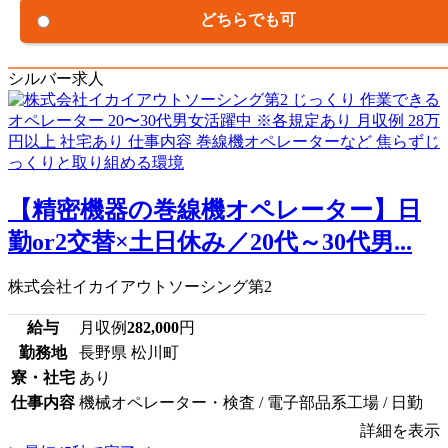
どちらでも可
シルバー求人
【精密機器の巻線機オペレーター】日
勤or2交替×土日休み／20代～30代男...
株式会社イカイアウトソーシング第2
給与
月収例
282,000
円
勤務地
長野県 松川町
寮・社宅
あり
仕事内容
機械オペレーター・検査 / 電子部品系工場 / 日勤
詳細を表示