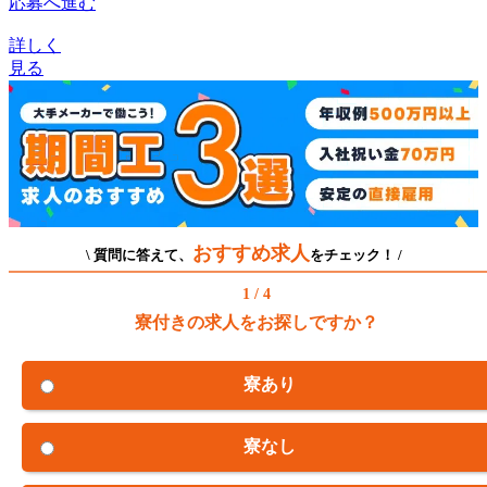
応募へ進む
詳しく
見る
おすすめ求人
\ 質問に答えて、
をチェック！ /
1 / 4
寮付きの求人をお探しですか？
寮あり
寮なし