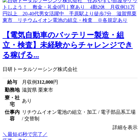
【電気自動車のバッテリー製造・組
立・検査】未経験からチャレンジでき
る稼げる...
日研トータルソーシング株式会社
給与
月収例
312,000
円
勤務地
滋賀県 栗東市
寮・社
あり
宅
仕事内
リチウムイオン電池の組立・加工 / 電子部品系工場
容
/ 交替制
詳細を表示
＼最短45秒で完了／