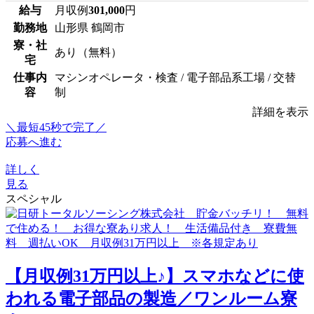
給与
月収例
301,000
円
勤務地
山形県 鶴岡市
寮・社
あり（無料）
宅
仕事内
マシンオペレータ・検査 / 電子部品系工場 / 交替
容
制
詳細を表示
＼最短45秒で完了／
応募へ進む
詳しく
見る
スペシャル
【月収例31万円以上♪】スマホなどに使
われる電子部品の製造／ワンルーム寮