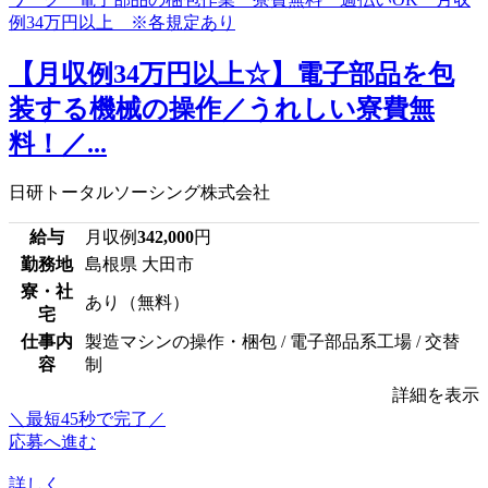
【月収例34万円以上☆】電子部品を包
装する機械の操作／うれしい寮費無
料！／...
日研トータルソーシング株式会社
給与
月収例
342,000
円
勤務地
島根県 大田市
寮・社
あり（無料）
宅
仕事内
製造マシンの操作・梱包 / 電子部品系工場 / 交替
容
制
詳細を表示
＼最短45秒で完了／
応募へ進む
詳しく