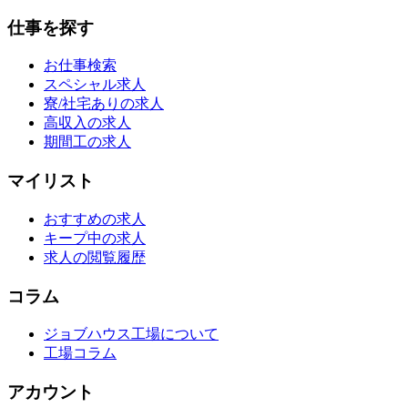
仕事を探す
お仕事検索
スペシャル求人
寮/社宅ありの求人
高収入の求人
期間工の求人
マイリスト
おすすめの求人
キープ中の求人
求人の閲覧履歴
コラム
ジョブハウス工場について
工場コラム
アカウント