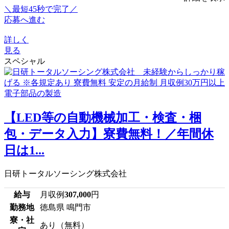
＼最短45秒で完了／
応募へ進む
詳しく
見る
スペシャル
【LED等の自動機械加工・検査・梱
包・データ入力】寮費無料！／年間休
日は1...
日研トータルソーシング株式会社
給与
月収例
307,000
円
勤務地
徳島県 鳴門市
寮・社
あり（無料）