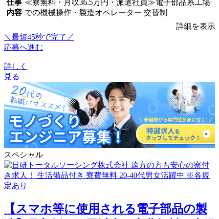
仕事
≪寮無料・月収36.5万円・派遣社員≫電子部品系工場
内容
での機械操作・製造オペレーター 交替制
詳細を表示
＼最短45秒で完了／
応募へ進む
詳しく
見る
スペシャル
【スマホ等に使用される電子部品の製