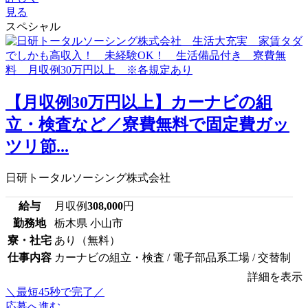
見る
スペシャル
【月収例30万円以上】カーナビの組
立・検査など／寮費無料で固定費ガッ
ツリ節...
日研トータルソーシング株式会社
給与
月収例
308,000
円
勤務地
栃木県 小山市
寮・社宅
あり（無料）
仕事内容
カーナビの組立・検査 / 電子部品系工場 / 交替制
詳細を表示
＼最短45秒で完了／
応募へ進む