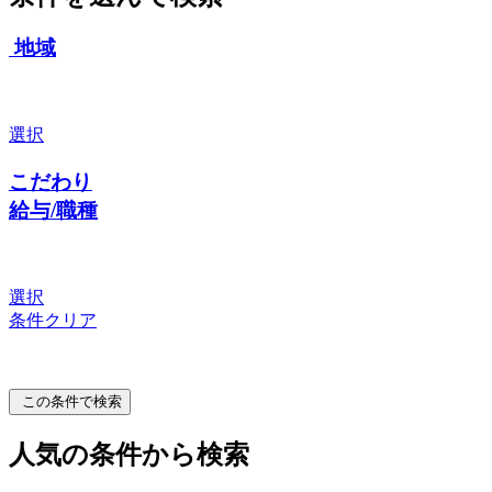
地域
選択
こだわり
給与/職種
選択
条件クリア
この条件で検索
人気の条件から検索