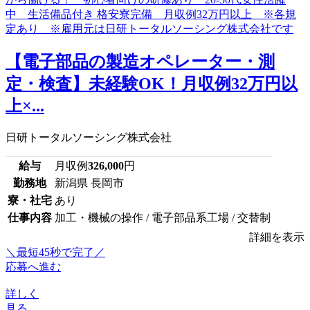
【電子部品の製造オペレーター・測
定・検査】未経験OK！月収例32万円以
上×...
日研トータルソーシング株式会社
給与
月収例
326,000
円
勤務地
新潟県 長岡市
寮・社宅
あり
仕事内容
加工・機械の操作 / 電子部品系工場 / 交替制
詳細を表示
＼最短45秒で完了／
応募へ進む
詳しく
見る