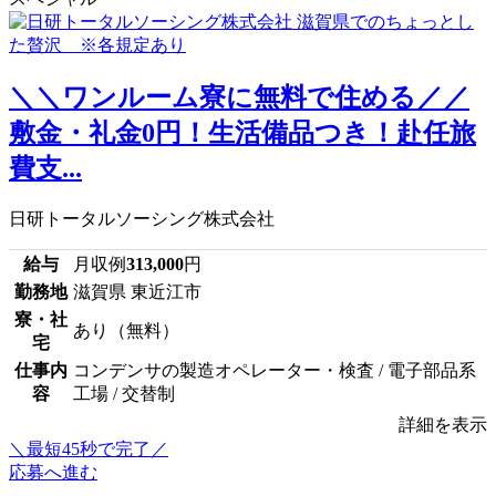
＼＼ワンルーム寮に無料で住める／／
敷金・礼金0円！生活備品つき！赴任旅
費支...
日研トータルソーシング株式会社
給与
月収例
313,000
円
勤務地
滋賀県 東近江市
寮・社
あり（無料）
宅
仕事内
コンデンサの製造オペレーター・検査 / 電子部品系
容
工場 / 交替制
詳細を表示
＼最短45秒で完了／
応募へ進む