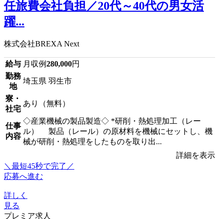
任旅費会社負担／20代～40代の男女活
躍...
株式会社BREXA Next
給与
月収例
280,000
円
勤務
埼玉県 羽生市
地
寮・
あり（無料）
社宅
◇産業機械の製品製造◇ *研削・熱処理加工（レー
仕事
ル） 製品（レール）の原材料を機械にセットし、機
内容
械が研削・熱処理をしたものを取り出...
詳細を表示
＼最短45秒で完了／
応募へ進む
詳しく
見る
プレミア求人