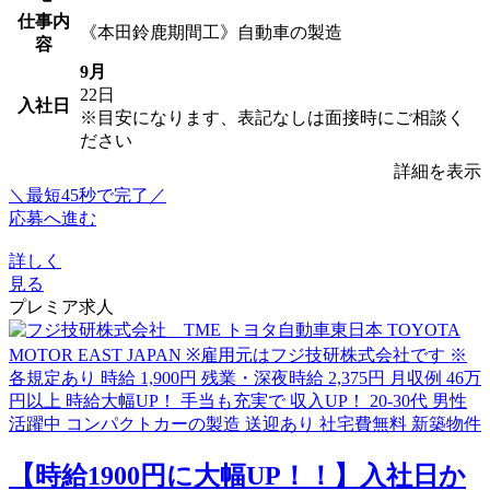
仕事内
《本田鈴鹿期間工》自動車の製造
容
9月
22日
入社日
※目安になります、表記なしは面接時にご相談く
ださい
詳細を表示
＼最短45秒で完了／
応募へ進む
詳しく
見る
プレミア求人
【時給1900円に大幅UP！！】入社日か