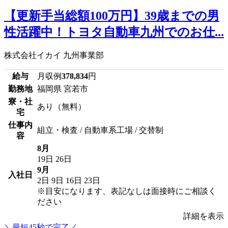
【更新手当総額100万円】39歳までの男
性活躍中！トヨタ自動車九州でのお仕...
株式会社イカイ 九州事業部
給与
月収例
378,834
円
勤務地
福岡県 宮若市
寮・社
あり（無料）
宅
仕事内
組立・検査 / 自動車系工場 / 交替制
容
8月
19日
26日
9月
入社日
2日
9日
16日
23日
※目安になります、表記なしは面接時にご相談く
ださい
詳細を表示
＼最短45秒で完了／