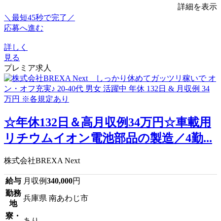
詳細を表示
＼最短45秒で完了／
応募へ進む
詳しく
見る
プレミア求人
☆年休132日＆高月収例34万円☆車載用
リチウムイオン電池部品の製造／4勤...
株式会社BREXA Next
給与
月収例
340,000
円
勤務
兵庫県 南あわじ市
地
寮・
あり