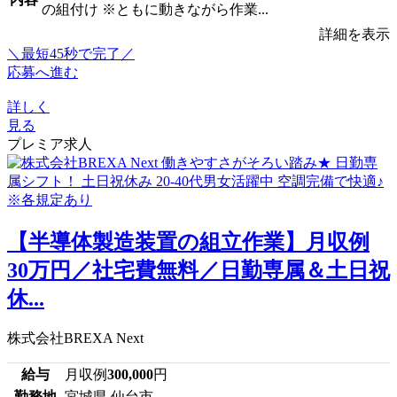
の組付け ※ともに動きながら作業...
詳細を表示
＼最短45秒で完了／
応募へ進む
詳しく
見る
プレミア求人
【半導体製造装置の組立作業】月収例
30万円／社宅費無料／日勤専属＆土日祝
休...
株式会社BREXA Next
給与
月収例
300,000
円
勤務地
宮城県 仙台市