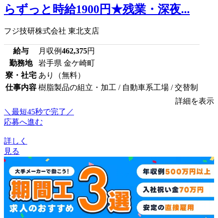
らずっと時給1900円★残業・深夜...
フジ技研株式会社 東北支店
給与
月収例
462,375
円
勤務地
岩手県 金ケ崎町
寮・社宅
あり（無料）
仕事内容
樹脂製品の組立・加工 / 自動車系工場 / 交替制
詳細を表示
＼最短45秒で完了／
応募へ進む
詳しく
見る