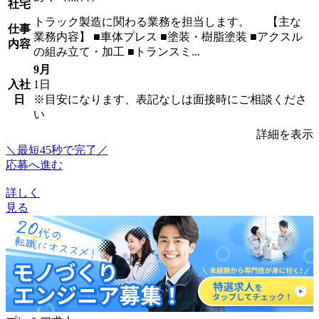
社宅
トラック製造に関わる業務を担当します。 【主な
仕事
業務内容】 ■車体プレス ■塗装・樹脂塗装 ■アクスル
内容
の組み立て・加工 ■トランスミ...
9月
入社
1日
日
※目安になります、表記なしは面接時にご相談くださ
い
詳細を表示
＼最短45秒で完了／
応募へ進む
詳しく
見る