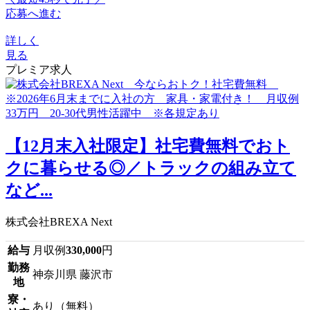
応募へ進む
詳しく
見る
プレミア求人
【12月末入社限定】社宅費無料でおト
クに暮らせる◎／トラックの組み立て
など...
株式会社BREXA Next
給与
月収例
330,000
円
勤務
神奈川県 藤沢市
地
寮・
あり（無料）