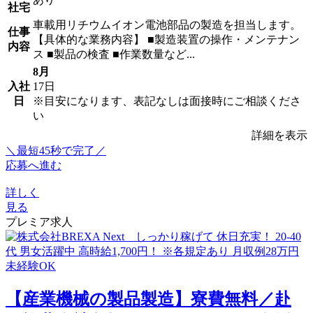
社宅
車載用リチウムイオン電池部品の製造を担当します。
仕事
【具体的な業務内容】 ■製造装置の操作・メンテナン
内容
ス ■製品の検査 ■作業数量など...
8月
入社
17日
日
※目安になります、表記なしは面接時にご相談くださ
い
詳細を表示
＼最短45秒で完了／
応募へ進む
詳しく
見る
プレミア求人
【産業機械の製品製造】寮費無料／赴