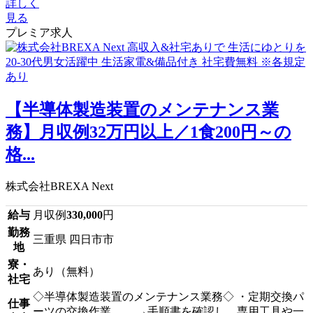
詳しく
見る
プレミア求人
【半導体製造装置のメンテナンス業
務】月収例32万円以上／1食200円～の
格...
株式会社BREXA Next
給与
月収例
330,000
円
勤務
三重県 四日市市
地
寮・
あり（無料）
社宅
◇半導体製造装置のメンテナンス業務◇ ・定期交換パ
仕事
ーツの交換作業。 →手順書を確認し、専用工具や一