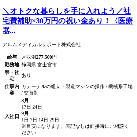
＼オトクな暮らしを手に入れよう／社
宅費補助×30万円の祝い金あり！〈医療
器...
アルムメディカルサポート株式会社
給与
月収例
277,500
円
勤務地
静岡県 富士宮市
寮・社
あり
宅
仕事内
カテーテルの組立・製造マシンの操作 / 機械系工場
容
/ 交替制
8月
17日
24日
9月
入社日
1日
7日
14日
29日
※目安になります、表記なしは面接時にご相談く
ださい