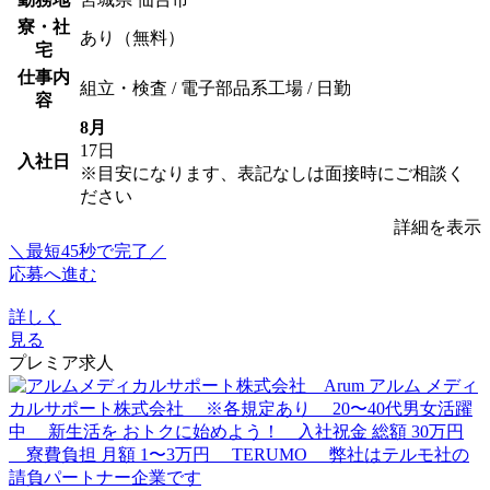
寮・社
あり（無料）
宅
仕事内
組立・検査 / 電子部品系工場 / 日勤
容
8月
17日
入社日
※目安になります、表記なしは面接時にご相談く
ださい
詳細を表示
＼最短45秒で完了／
応募へ進む
詳しく
見る
プレミア求人