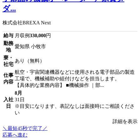
ダ...
株式会社BREXA Next
給与
月収例
330,000
円
勤務
愛知県 小牧市
地
寮・
あり（無料）
社宅
航空・宇宙関連機器などに使用される電子部品の製造
仕事
工場で、機械補助や組付けなどを担当します。
内容
【具体的な業務内容】 ■機械操作 ｜部...
8月
入社
31日
日
※目安になります、表記なしは面接時にご相談くださ
い
詳細を表示
＼最短45秒で完了／
応募へ進む