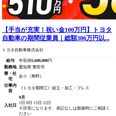
【手当が充実！祝い金100万円】トヨタ
自動車の期間従業員｜総額306万円以...
トヨタ自動車株式会社
給与
年収例
5,600,000
円
勤務地
愛知県 豊田市
寮・社
あり（無料）
宅
仕事内
《トヨタ期間工》組立・加工・プレス
容
9月
1日
8日
15日
22日
入社日
※目安になります、表記なしは面接時にご相談く
ださい