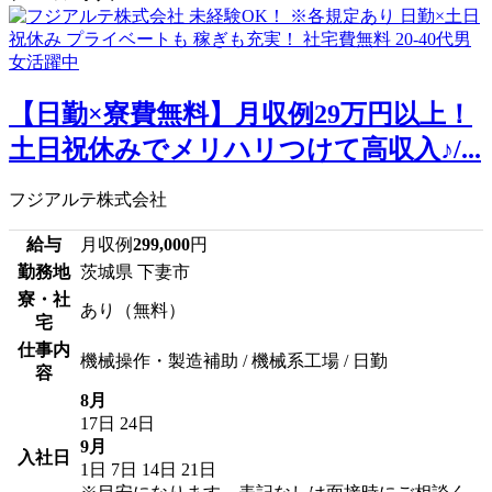
【日勤×寮費無料】月収例29万円以上！
土日祝休みでメリハリつけて高収入♪/...
フジアルテ株式会社
給与
月収例
299,000
円
勤務地
茨城県 下妻市
寮・社
あり（無料）
宅
仕事内
機械操作・製造補助 / 機械系工場 / 日勤
容
8月
17日
24日
9月
入社日
1日
7日
14日
21日