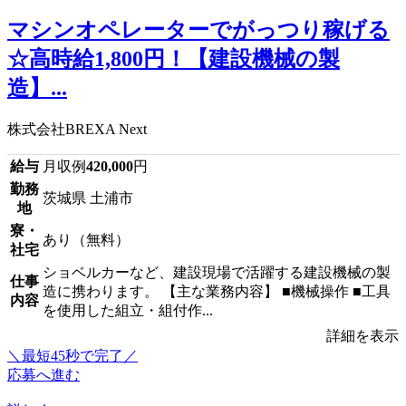
マシンオペレーターでがっつり稼げる
☆高時給1,800円！【建設機械の製
造】...
株式会社BREXA Next
給与
月収例
420,000
円
勤務
茨城県 土浦市
地
寮・
あり（無料）
社宅
ショベルカーなど、建設現場で活躍する建設機械の製
仕事
造に携わります。 【主な業務内容】 ■機械操作 ■工具
内容
を使用した組立・組付作...
詳細を表示
＼最短45秒で完了／
応募へ進む