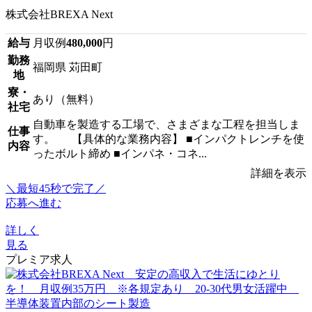
株式会社BREXA Next
給与
月収例
480,000
円
勤務
福岡県 苅田町
地
寮・
あり（無料）
社宅
自動車を製造する工場で、さまざまな工程を担当しま
仕事
す。 【具体的な業務内容】 ■インパクトレンチを使
内容
ったボルト締め ■インパネ・コネ...
詳細を表示
＼最短45秒で完了／
応募へ進む
詳しく
見る
プレミア求人