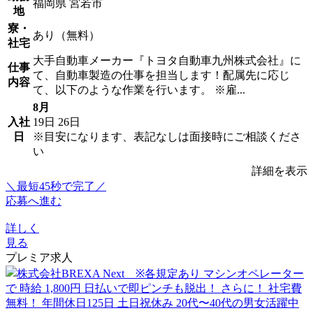
福岡県 宮若市
地
寮・
あり（無料）
社宅
大手自動車メーカー『トヨタ自動車九州株式会社』に
仕事
て、自動車製造の仕事を担当します！配属先に応じ
内容
て、以下のような作業を行います。 ※雇...
8月
入社
19日
26日
日
※目安になります、表記なしは面接時にご相談くださ
い
詳細を表示
＼最短45秒で完了／
応募へ進む
詳しく
見る
プレミア求人