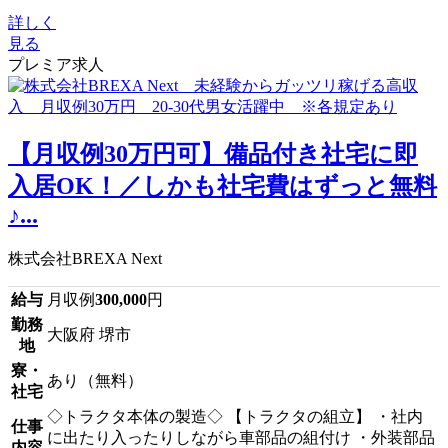
詳しく
見る
プレミア求人
【月収例30万円可】備品付き社宅に即
入居OK！／しかも社宅費はずっと無料
♪...
株式会社BREXA Next
給与
月収例
300,000
円
勤務
大阪府 堺市
地
寮・
あり（無料）
社宅
◇トラクタ本体の製造◇ 【トラクタの組立】 ・社内
仕事
に出たり入ったりしながら車部品の組付け ・外装部品
内容