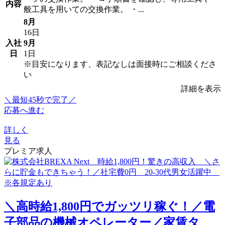
内容
般工具を用いての交換作業。 ・...
8月
16日
入社
9月
日
1日
※目安になります、表記なしは面接時にご相談くださ
い
詳細を表示
＼最短45秒で完了／
応募へ進む
詳しく
見る
プレミア求人
＼高時給1,800円でガッツリ稼ぐ！／電
子部品の機械オペレーター／家賃タ