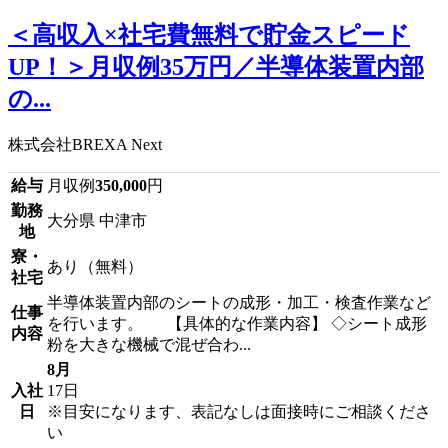
＜高収入×社宅費無料で貯金スピード
UP！＞月収例35万円／半導体装置内部
の...
株式会社BREXA Next
給与
月収例
350,000
円
勤務
大分県 中津市
地
寮・
あり（無料）
社宅
半導体装置内部のシートの成形・加工・検査作業など
仕事
を行います。 【具体的な作業内容】 ◇シート成形
内容
粉を大きな機械で混ぜ合わ...
8月
入社
17日
日
※目安になります、表記なしは面接時にご相談くださ
い