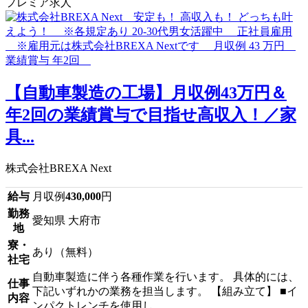
プレミア求人
【自動車製造の工場】月収例43万円＆
年2回の業績賞与で目指せ高収入！／家
具...
株式会社BREXA Next
給与
月収例
430,000
円
勤務
愛知県 大府市
地
寮・
あり（無料）
社宅
自動車製造に伴う各種作業を行います。 具体的には、
仕事
下記いずれかの業務を担当します。 【組み立て】 ■イ
内容
ンパクトレンチを使用し...