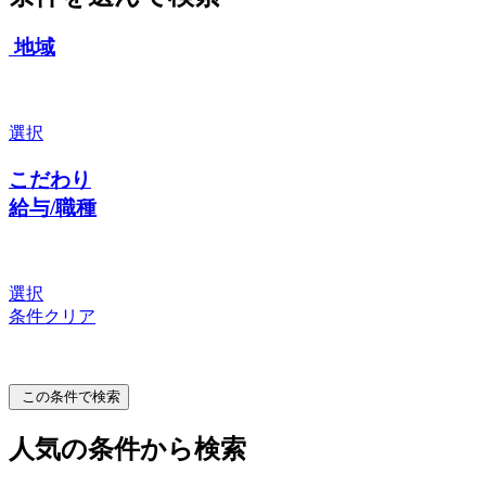
地域
選択
こだわり
給与/職種
選択
条件クリア
この条件で検索
人気の条件から検索