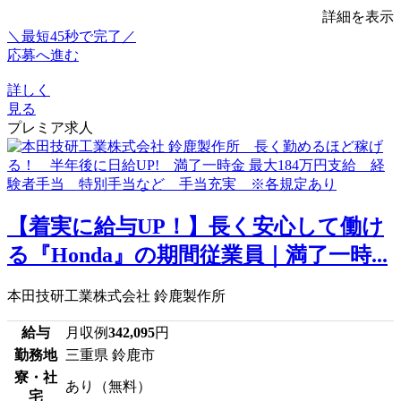
詳細を表示
＼最短45秒で完了／
応募へ進む
詳しく
見る
プレミア求人
【着実に給与UP！】長く安心して働け
る『Honda』の期間従業員｜満了一時...
本田技研工業株式会社 鈴鹿製作所
給与
月収例
342,095
円
勤務地
三重県 鈴鹿市
寮・社
あり（無料）
宅