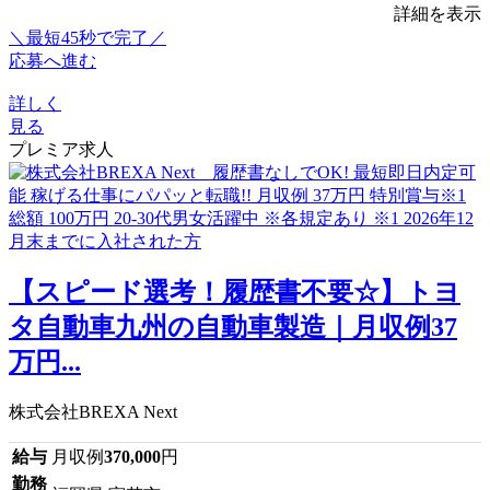
詳細を表示
＼最短45秒で完了／
応募へ進む
詳しく
見る
プレミア求人
【スピード選考！履歴書不要☆】トヨ
タ自動車九州の自動車製造｜月収例37
万円...
株式会社BREXA Next
給与
月収例
370,000
円
勤務