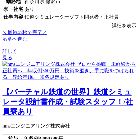
勤務地
神奈川県 藤沢市
寮・社宅
あり
仕事内容
鉄道シミュレーターソフト開発者・正社員
詳細を表示
＼最短45秒で完了／
応募へ進む
詳しく
見る
【バーチャル鉄道の世界】鉄道シミュ
レータ設計書作成・試験スタッフ！/社
員寮あり
nmsエンジニアリング株式会社
給与
年収例
3,600,000
円