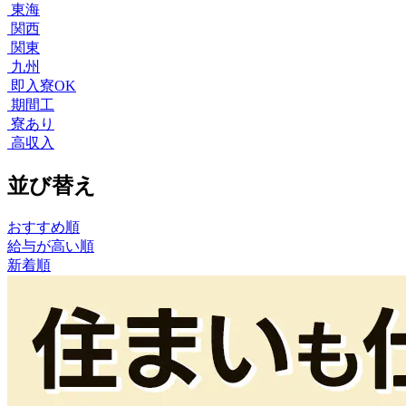
東海
関西
関東
九州
即入寮OK
期間工
寮あり
高収入
並び替え
おすすめ順
給与が高い順
新着順