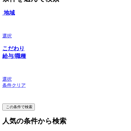
地域
選択
こだわり
給与/職種
選択
条件クリア
この条件で検索
人気の条件から検索