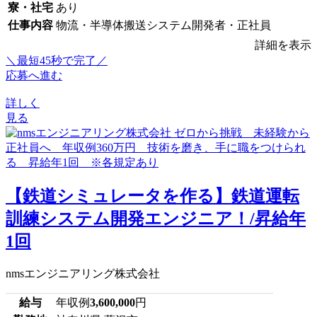
寮・社宅
あり
仕事内容
物流・半導体搬送システム開発者・正社員
詳細を表示
＼最短45秒で完了／
応募へ進む
詳しく
見る
【鉄道シミュレータを作る】鉄道運転
訓練システム開発エンジニア！/昇給年
1回
nmsエンジニアリング株式会社
給与
年収例
3,600,000
円