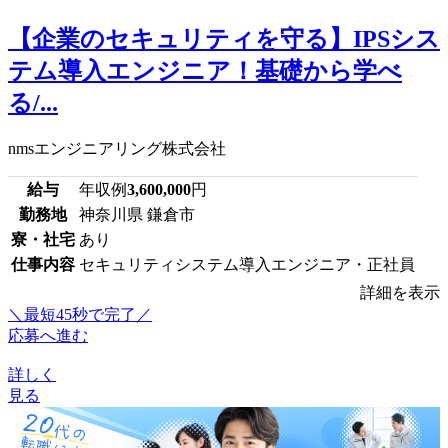
【企業のセキュリティを守る】IPSシス
テム導入エンジニア！基礎から学べ
る/...
nmsエンジニアリング株式会社
給与
年収例
3,600,000
円
勤務地
神奈川県 鎌倉市
寮・社宅
あり
仕事内容
セキュリティシステム導入エンジニア・正社員
詳細を表示
＼最短45秒で完了／
応募へ進む
詳しく
見る