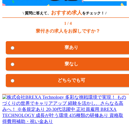
おすすめ求人
\ 質問に答えて、
をチェック！ /
1 / 4
寮付きの求人をお探しですか？
寮あり
寮なし
どちらでも可