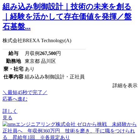
組み込み制御設計｜技術の未来を創る
｜経験を活かして存在価値を発揮／盤
石基盤...
株式会社BREXA Technology(A)
給与
月収例
267,500
円
勤務地
東京都 品川区
寮・社宅
あり
仕事内容
組み込み制御設計・正社員
詳細を表示
＼最短45秒で完了／
応募へ進む
詳しく
見る