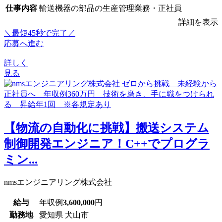
仕事内容
輸送機器の部品の生産管理業務・正社員
詳細を表示
＼最短45秒で完了／
応募へ進む
詳しく
見る
【物流の自動化に挑戦】搬送システム
制御開発エンジニア！C++でプログラ
ミン...
nmsエンジニアリング株式会社
給与
年収例
3,600,000
円
勤務地
愛知県 犬山市