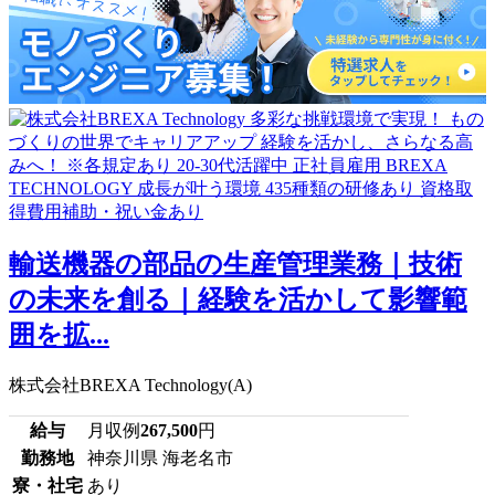
輸送機器の部品の生産管理業務｜技術
の未来を創る｜経験を活かして影響範
囲を拡...
株式会社BREXA Technology(A)
給与
月収例
267,500
円
勤務地
神奈川県 海老名市
寮・社宅
あり