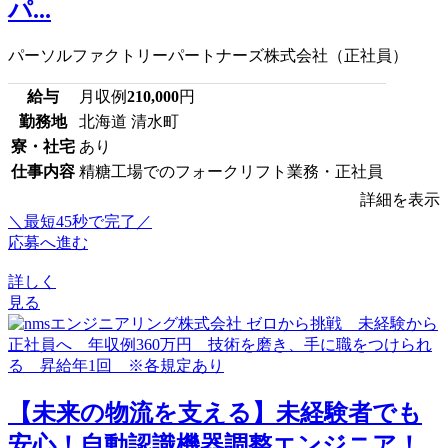
パ...
パーソルファクトリーパートナーズ株式会社（正社員）
給与
月収例
210,000
円
勤務地
北海道 清水町
寮・社宅
あり
仕事内容
精糖工場でのフォークリフト業務・正社員
詳細を表示
＼最短45秒で完了／
応募へ進む
詳しく
見る
【未来の物流を支える】未経験者でも
安心！自動認識機器調整エンジニア！