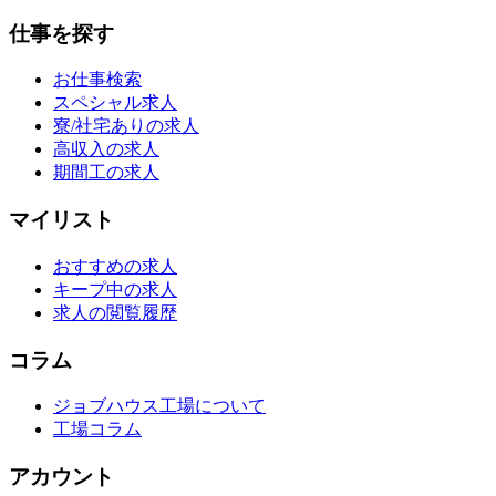
仕事を探す
お仕事検索
スペシャル求人
寮/社宅ありの求人
高収入の求人
期間工の求人
マイリスト
おすすめの求人
キープ中の求人
求人の閲覧履歴
コラム
ジョブハウス工場について
工場コラム
アカウント