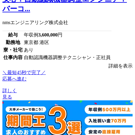
バーコ...
nmsエンジニアリング株式会社
給与
年収例
3,600,000
円
勤務地
東京都 港区
寮・社宅
あり
仕事内容
自動認識機器調整テクニシャン・正社員
詳細を表示
＼最短45秒で完了／
応募へ進む
詳しく
見る