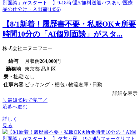
【8/1新着！履歴書不要・私服OK★所要
時間10分の「AI個別面談」がスタ...
株式会社エヌエフエー
給与
月収例
264,000
円
勤務地
東京都 品川区
寮・社宅
なし
仕事内容
ピッキング・梱包 / 物流倉庫 / 日勤
詳細を表示
＼最短45秒で完了／
応募へ進む
詳しく
見る