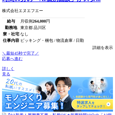
株式会社エヌエフエー
給与
月収例
264,000
円
勤務地
東京都 品川区
寮・社宅
なし
仕事内容
ピッキング・梱包 / 物流倉庫 / 日勤
詳細を表示
＼最短45秒で完了／
応募へ進む
詳しく
見る