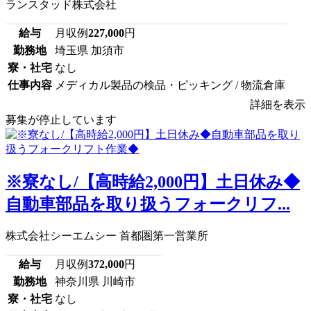
ランスタッド株式会社
給与
月収例
227,000
円
勤務地
埼玉県 加須市
寮・社宅
なし
仕事内容
メディカル製品の検品・ピッキング / 物流倉庫
詳細を表示
募集が停止しています
※寮なし/【高時給2,000円】土日休み◆
自動車部品を取り扱うフォークリフ...
株式会社シーエムシー 首都圏第一営業所
給与
月収例
372,000
円
勤務地
神奈川県 川崎市
寮・社宅
なし