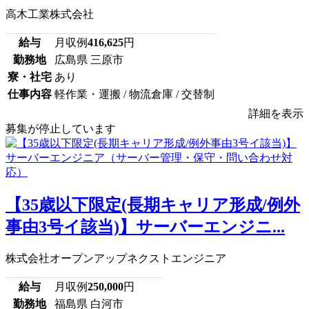
高木工業株式会社
給与
月収例
416,625
円
勤務地
広島県 三原市
寮・社宅
あり
仕事内容
軽作業・運搬 / 物流倉庫 / 交替制
詳細を表示
募集が停止しています
【35歳以下限定(長期キャリア形成/例外
事由3号イ該当)】サーバーエンジニ...
株式会社オープンアップネクストエンジニア
給与
月収例
250,000
円
勤務地
福島県 白河市