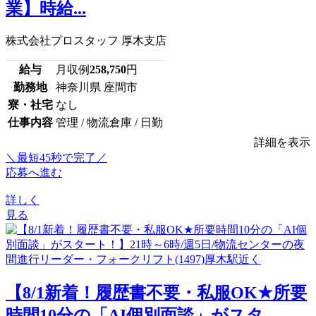
業】時給...
株式会社プロスタッフ 厚木支店
給与
月収例
258,750
円
勤務地
神奈川県 座間市
寮・社宅
なし
仕事内容
管理 / 物流倉庫 / 日勤
詳細を表示
＼最短45秒で完了／
応募へ進む
詳しく
見る
【8/1新着！履歴書不要・私服OK★所要
時間10分の「AI個別面談」がスタ...