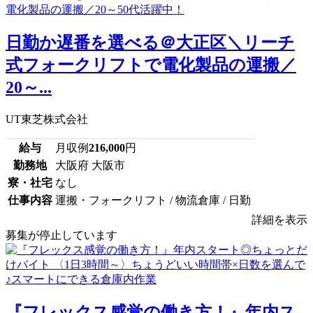
日勤か遅番を選べる＠大正区＼リーチ
式フォークリフトで電化製品の運搬／
20～...
UT東芝株式会社
給与
月収例
216,000
円
勤務地
大阪府 大阪市
寮・社宅
なし
仕事内容
運搬・フォークリフト / 物流倉庫 / 日勤
詳細を表示
募集が停止しています
『フレックス感覚の働き方！』年内ス