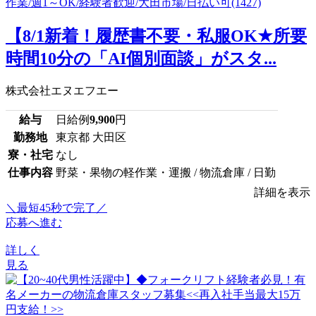
【8/1新着！履歴書不要・私服OK★所要
時間10分の「AI個別面談」がスタ...
株式会社エヌエフエー
給与
日給例
9,900
円
勤務地
東京都 大田区
寮・社宅
なし
仕事内容
野菜・果物の軽作業・運搬 / 物流倉庫 / 日勤
詳細を表示
＼最短45秒で完了／
応募へ進む
詳しく
見る