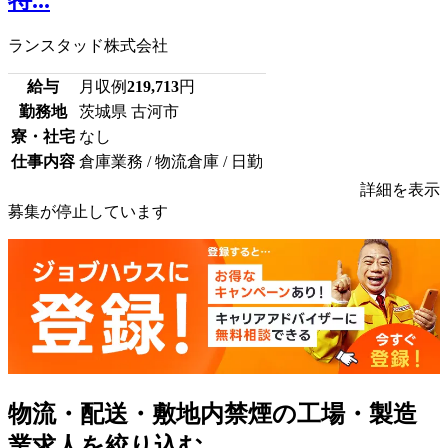
特...
ランスタッド株式会社
給与
月収例
219,713
円
勤務地
茨城県 古河市
寮・社宅
なし
仕事内容
倉庫業務 / 物流倉庫 / 日勤
詳細を表示
募集が停止しています
物流・配送・敷地内禁煙の工場・製造
業求人を絞り込む