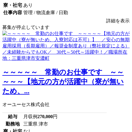
寮・社宅
あり
仕事内容
管理 / 物流倉庫 / 日勤
詳細を表示
募集が停止しています
～～～～～ 常勤のお仕事です ～～
～～～【地元の方が活躍中（寮が無い
ため、...
オーユーセス株式会社
給与
月収例
270,000
円
勤務地
三重県 津市
寮・社宅
なし