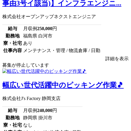
事由3号イ該当)】インフラエンジニ...
株式会社オープンアップネクストエンジニア
給与
月収例
250,000
円
勤務地
福島県 白河市
寮・社宅
あり
仕事内容
メンテナンス・管理 / 物流倉庫 / 日勤
詳細を表示
募集が停止しています
幅広い世代活躍中のピッキング作業🎵
株式会社J's Factory 静岡支店
給与
月収例
240,000
円
勤務地
静岡県 掛川市
寮・社宅
なし