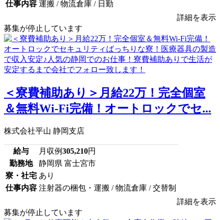
仕事内容
運搬 / 物流倉庫 / 日勤
詳細を表示
募集が停止しています
＜寮費補助あり＞月給22万！完全個室
＆無料Wi-Fi完備！オートロックでセ...
株式会社平山 静岡支店
給与
月収例
305,210
円
勤務地
静岡県 富士宮市
寮・社宅
あり
仕事内容
注射器の梱包・運搬 / 物流倉庫 / 交替制
詳細を表示
募集が停止しています