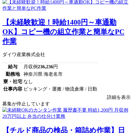
【未経験歓迎！時給1400円～車通勤
OK】コピー機の組立作業と簡単なPC
作業
ダイワ産業株式会社
給与
月収例
236,236
円
勤務地
神奈川県 海老名市
寮・社宅
なし
仕事内容
ピッキング・運搬 / 物流倉庫 / 日勤
詳細を表示
募集が停止しています
【チルド商品の検品・箱詰め作業】日