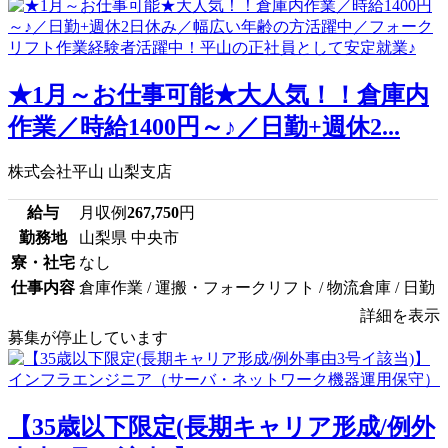
★1月～お仕事可能★大人気！！倉庫内
作業／時給1400円～♪／日勤+週休2...
株式会社平山 山梨支店
給与
月収例
267,750
円
勤務地
山梨県 中央市
寮・社宅
なし
仕事内容
倉庫作業 / 運搬・フォークリフト / 物流倉庫 / 日勤
詳細を表示
募集が停止しています
【35歳以下限定(長期キャリア形成/例外