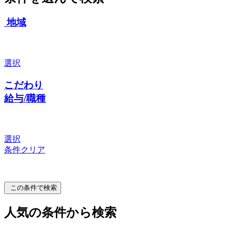
地域
選択
こだわり
給与/職種
選択
条件クリア
この条件で検索
人気の条件から検索