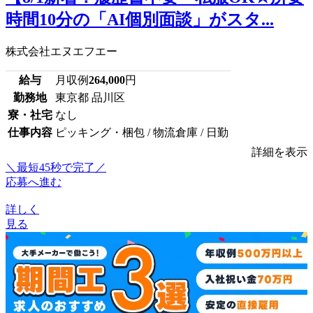
時間10分の「AI個別面談」がスタ...
株式会社エヌエフエー
給与
月収例
264,000
円
勤務地
東京都 品川区
寮・社宅
なし
仕事内容
ピッキング・梱包 / 物流倉庫 / 日勤
詳細を表示
＼最短45秒で完了／
応募へ進む
詳しく
見る