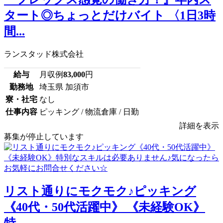
タート◎ちょっとだけバイト 〈1日3時
間...
ランスタッド株式会社
給与
月収例
83,000
円
勤務地
埼玉県 加須市
寮・社宅
なし
仕事内容
ピッキング / 物流倉庫 / 日勤
詳細を表示
募集が停止しています
リスト通りにモクモク♪ピッキング
《40代・50代活躍中》 《未経験OK》