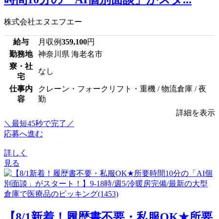
株式会社エヌエフエー
給与
月収例
359,100
円
勤務地
神奈川県 海老名市
寮・社
なし
宅
仕事内
クレーン・フォークリフト・重機 / 物流倉庫 / 夜
容
勤
詳細を表示
＼最短45秒で完了／
応募へ進む
詳しく
見る
【8/1新着！履歴書不要・私服OK★所要