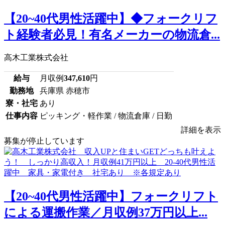
【20~40代男性活躍中】◆フォークリフ
ト経験者必見！有名メーカーの物流倉...
高木工業株式会社
給与
月収例
347,610
円
勤務地
兵庫県 赤穂市
寮・社宅
あり
仕事内容
ピッキング・軽作業 / 物流倉庫 / 日勤
詳細を表示
募集が停止しています
【20~40代男性活躍中】フォークリフト
による運搬作業／月収例37万円以上...