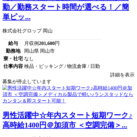
勤／勤務スタート時間が選べる！／簡
単ピッ...
株式会社グロップ 岡山
給与
月収例
201,600
円
勤務地
岡山県 岡山市
寮・社宅
なし
仕事内容
検品・ピッキング / 物流倉庫 / 日勤
詳細を表示
募集が停止しています
男性活躍中☆年内スタート短期ワーク♪
高時給1400円＠加須市 ＜空調完備＞...