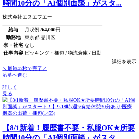
時間10分の「AI個別面談」がスタ...
株式会社エヌエフエー
給与
月収例
264,000
円
勤務地
東京都 品川区
寮・社宅
なし
仕事内容
ピッキング・梱包 / 物流倉庫 / 日勤
詳細を表示
＼最短45秒で完了／
応募へ進む
詳しく
見る
【8/1新着！履歴書不要・私服OK★所要
時間10分の「AI個別面談」がスタ...