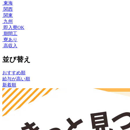
東海
関西
関東
九州
即入寮OK
期間工
寮あり
高収入
並び替え
おすすめ順
給与が高い順
新着順