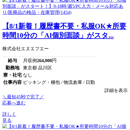
【8/1新着！履歴書不要・私服OK★所要
時間10分の「AI個別面談」がスタ...
株式会社エヌエフエー
給与
月収例
264,000
円
勤務地
東京都 品川区
寮・社宅
なし
仕事内容
ピッキング・梱包 / 物流倉庫 / 日勤
詳細を表示
＼最短45秒で完了／
応募へ進む
詳しく
見る