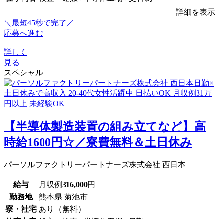
詳細を表示
＼最短45秒で完了／
応募へ進む
詳しく
見る
スペシャル
【半導体製造装置の組み立てなど】高
時給1600円☆／寮費無料＆土日休み
パーソルファクトリーパートナーズ株式会社 西日本
給与
月収例
316,000
円
勤務地
熊本県 菊池市
寮・社宅
あり（無料）