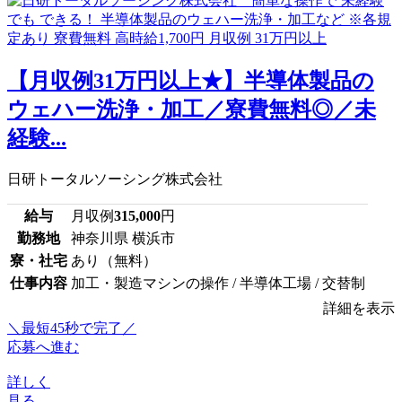
【月収例31万円以上★】半導体製品の
ウェハー洗浄・加工／寮費無料◎／未
経験...
日研トータルソーシング株式会社
給与
月収例
315,000
円
勤務地
神奈川県 横浜市
寮・社宅
あり（無料）
仕事内容
加工・製造マシンの操作 / 半導体工場 / 交替制
詳細を表示
＼最短45秒で完了／
応募へ進む
詳しく
見る