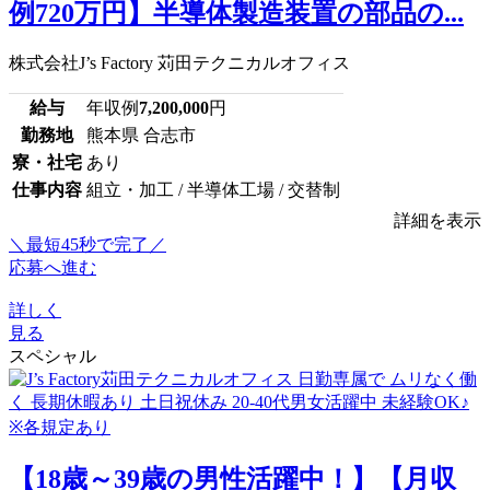
例720万円】半導体製造装置の部品の...
株式会社J’s Factory 苅田テクニカルオフィス
給与
年収例
7,200,000
円
勤務地
熊本県 合志市
寮・社宅
あり
仕事内容
組立・加工 / 半導体工場 / 交替制
詳細を表示
＼最短45秒で完了／
応募へ進む
詳しく
見る
スペシャル
【18歳～39歳の男性活躍中！】【月収