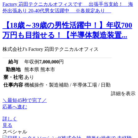
【18歳～39歳の男性活躍中！】年収700
万円も目指せる！【半導体製造装置...
株式会社J’s Factory 苅田テクニカルオフィス
給与
年収例
7,000,000
円
勤務地
熊本県 熊本市
寮・社宅
あり
仕事内容
機械操作・製造補助 / 半導体工場 / 日勤
詳細を表示
＼最短45秒で完了／
応募へ進む
詳しく
見る
スペシャル