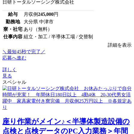
日研トータルソーシング株式会社
給与
月収例
245,000
円
勤務地
大分県 中津市
寮・社宅
あり（無料）
仕事内容
組立・加工 / 半導体工場 / 交替制
詳細を表示
＼最短45秒で完了／
応募へ進む
詳しく
見る
スペシャル
座り作業がメイン♪＜半導体製造設備の
点検と点検データのPC入力業務＞年間