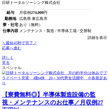
日研トータルソーシング株式会社
給与
月収例
274,000
円
勤務地
広島県 東広島市
寮・社宅
あり（無料）
仕事内容
メンテナンス・製造 / 半導体工場 / 交替制
詳細を表示
＼最短45秒で完了／
応募へ進む
詳しく
見る
スペシャル
【寮費無料◎】半導体製造設備の監
視・メンテナンスのお仕事／月収例27