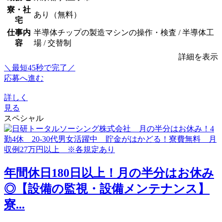
寮・社
あり（無料）
宅
仕事内
半導体チップの製造マシンの操作・検査 / 半導体工
容
場 / 交替制
詳細を表示
＼最短45秒で完了／
応募へ進む
詳しく
見る
スペシャル
年間休日180日以上！月の半分はお休み
◎【設備の監視・設備メンテナンス】
寮...