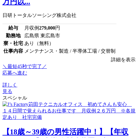
万円以...
日研トータルソーシング株式会社
給与
月収例
279,000
円
勤務地
広島県 東広島市
寮・社宅
あり（無料）
仕事内容
メンテナンス・製造 / 半導体工場 / 交替制
詳細を表示
＼最短45秒で完了／
応募へ進む
詳しく
見る
スペシャル
【18歳～39歳の男性活躍中！】【年収