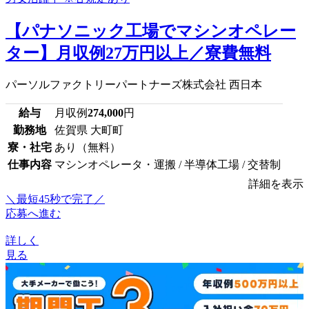
【パナソニック工場でマシンオペレー
ター】月収例27万円以上／寮費無料
パーソルファクトリーパートナーズ株式会社 西日本
給与
月収例
274,000
円
勤務地
佐賀県 大町町
寮・社宅
あり（無料）
仕事内容
マシンオペレータ・運搬 / 半導体工場 / 交替制
詳細を表示
＼最短45秒で完了／
応募へ進む
詳しく
見る