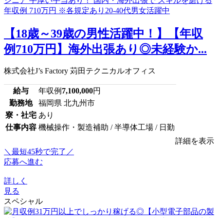
【18歳～39歳の男性活躍中！】【年収
例710万円】海外出張あり◎未経験か...
株式会社J’s Factory 苅田テクニカルオフィス
給与
年収例
7,100,000
円
勤務地
福岡県 北九州市
寮・社宅
あり
仕事内容
機械操作・製造補助 / 半導体工場 / 日勤
詳細を表示
＼最短45秒で完了／
応募へ進む
詳しく
見る
スペシャル