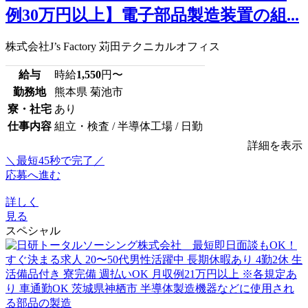
例30万円以上】電子部品製造装置の組...
株式会社J’s Factory 苅田テクニカルオフィス
給与
時給
1,550
円〜
勤務地
熊本県 菊池市
寮・社宅
あり
仕事内容
組立・検査 / 半導体工場 / 日勤
詳細を表示
＼最短45秒で完了／
応募へ進む
詳しく
見る
スペシャル