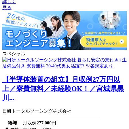
詳しく
見る
スペシャル
【半導体装置の組立】月収例27万円以
上／寮費無料／未経験OK！／宮城県黒
川...
日研トータルソーシング株式会社
給与
月収例
277,000
円