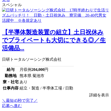
スペシャル
【半導体製造装置の組立】土日祝休み
でプライベートも大切にできる◎／生
活備品...
日研トータルソーシング株式会社
給与
月収例
204,000
円
勤務地
熊本県 菊池市
寮・社宅
あり
仕事内容
組立・製造 / 半導体工場 / 日勤
詳細を表示
＼最短45秒で完了／
応募へ進む