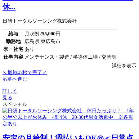
休...
日研トータルソーシング株式会社
給与
月収例
255,000
円
勤務地
広島県 東広島市
寮・社宅
あり
仕事内容
メンテナンス・製造 / 半導体工場 / 交替制
詳細を表示
＼最短45秒で完了／
応募へ進む
詳しく
見る
スペシャル
安定の月給制！週払いもOK◎＜日常点