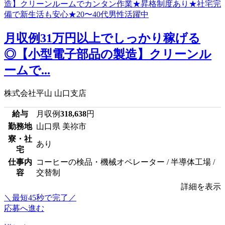
月収例31万円以上でしっかり稼げる
◎【小型電子部品の製造】クリーンル
ームで...
株式会社平山 山口支店
給与
月収例
318,638
円
勤務地
山口県 美祢市
寮・社
あり
宅
仕事内
コーヒーの検品・機械オペレーター / 半導体工場 /
容
交替制
詳細を表示
＼最短45秒で完了／
応募へ進む