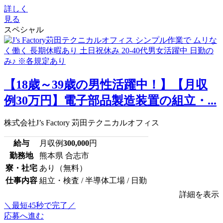
詳しく
見る
スペシャル
【18歳～39歳の男性活躍中！】【月収
例30万円】電子部品製造装置の組立・...
株式会社J’s Factory 苅田テクニカルオフィス
給与
月収例
300,000
円
勤務地
熊本県 合志市
寮・社宅
あり（無料）
仕事内容
組立・検査 / 半導体工場 / 日勤
詳細を表示
＼最短45秒で完了／
応募へ進む