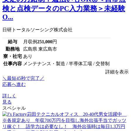
検と点検データのPC入力業務＞未経験
O...
日研トータルソーシング株式会社
給与
月収例
251,000
円
勤務地
広島県 東広島市
寮・社宅
あり
仕事内容
メンテナンス・製造 / 半導体工場 / 交替制
詳細を表示
＼最短45秒で完了／
応募へ進む
詳しく
見る
スペシャル