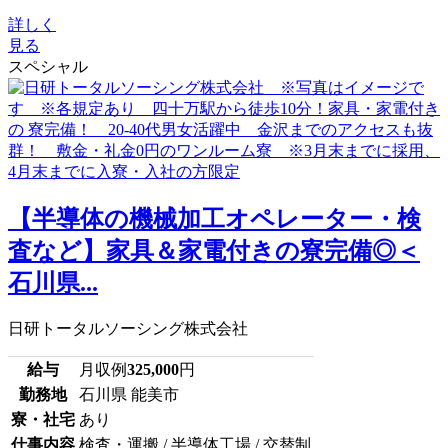
詳しく
見る
スペシャル
【半導体の機械加工オペレーター・検
査など】家具＆家電付きの寮完備◎＜
石川県...
日研トータルソーシング株式会社
給与
月収例
325,000
円
勤務地
石川県 能美市
寮・社宅
あり
仕事内容
検査・運搬 / 半導体工場 / 交替制