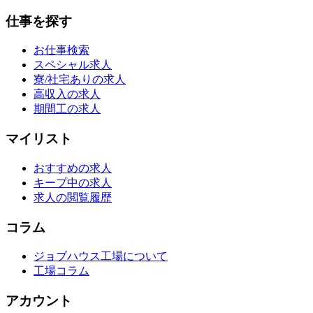
仕事を探す
お仕事検索
スペシャル求人
寮/社宅ありの求人
高収入の求人
期間工の求人
マイリスト
おすすめの求人
キープ中の求人
求人の閲覧履歴
コラム
ジョブハウス工場について
工場コラム
アカウント