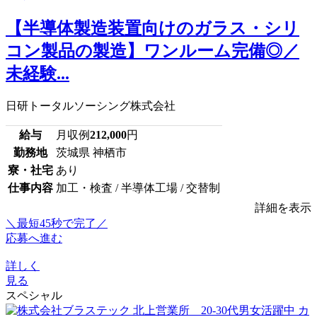
【半導体製造装置向けのガラス・シリ
コン製品の製造】ワンルーム完備◎／
未経験...
日研トータルソーシング株式会社
給与
月収例
212,000
円
勤務地
茨城県 神栖市
寮・社宅
あり
仕事内容
加工・検査 / 半導体工場 / 交替制
詳細を表示
＼最短45秒で完了／
応募へ進む
詳しく
見る
スペシャル