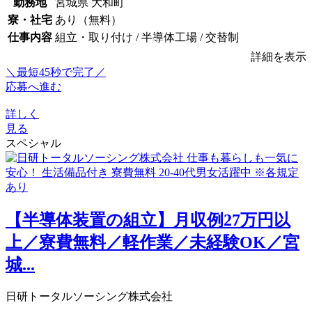
勤務地
宮城県 大和町
寮・社宅
あり（無料）
仕事内容
組立・取り付け / 半導体工場 / 交替制
詳細を表示
＼最短45秒で完了／
応募へ進む
詳しく
見る
スペシャル
【半導体装置の組立】月収例27万円以
上／寮費無料／軽作業／未経験OK／宮
城...
日研トータルソーシング株式会社