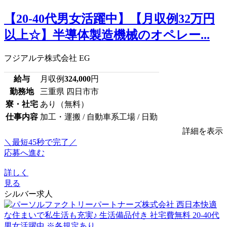
【20-40代男女活躍中】【月収例32万円
以上☆】半導体製造機械のオペレー...
フジアルテ株式会社 EG
給与
月収例
324,000
円
勤務地
三重県 四日市市
寮・社宅
あり（無料）
仕事内容
加工・運搬 / 自動車系工場 / 日勤
詳細を表示
＼最短45秒で完了／
応募へ進む
詳しく
見る
シルバー求人