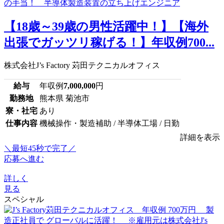
【18歳～39歳の男性活躍中！】【海外
出張でガッツリ稼げる！】年収例700...
株式会社J’s Factory 苅田テクニカルオフィス
給与
年収例
7,000,000
円
勤務地
熊本県 菊池市
寮・社宅
あり
仕事内容
機械操作・製造補助 / 半導体工場 / 日勤
詳細を表示
＼最短45秒で完了／
応募へ進む
詳しく
見る
スペシャル