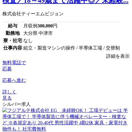
検査／18～49歳まで活躍中◎／未経験...
株式会社ティーエムビジョン
給与
月収例
300,000
円
勤務地
大分県 中津市
寮・社宅
なし
仕事内容
組立・製造マシンの操作 / 半導体工場 / 交替制
詳細を表示
無料電話で
応募
応募へ進む
詳しく
見る
シルバー求人