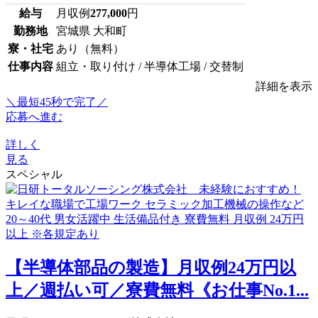
給与
月収例
277,000
円
勤務地
宮城県 大和町
寮・社宅
あり（無料）
仕事内容
組立・取り付け / 半導体工場 / 交替制
詳細を表示
＼最短45秒で完了／
応募へ進む
詳しく
見る
スペシャル
【半導体部品の製造】月収例24万円以
上／週払い可／寮費無料《お仕事No.1...