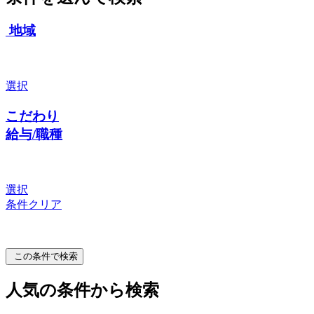
地域
選択
こだわり
給与/職種
選択
条件クリア
この条件で検索
人気の条件から検索