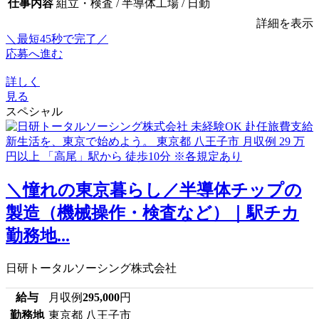
仕事内容
組立・検査 / 半導体工場 / 日勤
詳細を表示
＼最短45秒で完了／
応募へ進む
詳しく
見る
スペシャル
＼憧れの東京暮らし／半導体チップの
製造（機械操作・検査など）｜駅チカ
勤務地...
日研トータルソーシング株式会社
給与
月収例
295,000
円
勤務地
東京都 八王子市