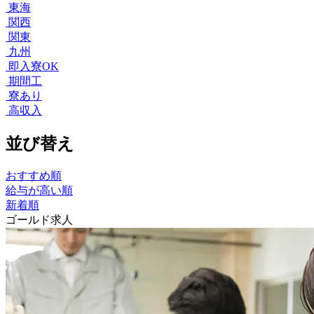
東海
関西
関東
九州
即入寮OK
期間工
寮あり
高収入
並び替え
おすすめ順
給与が高い順
新着順
ゴールド求人