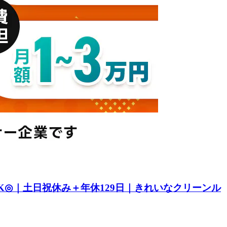
K◎｜土日祝休み＋年休129日｜きれいなクリーンル