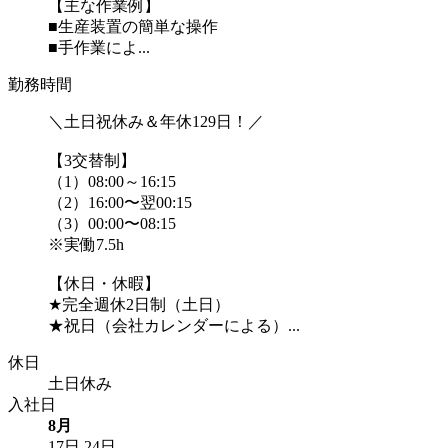
【主な作業例】
■生産装置の簡単な操作
■手作業によ...
勤務時間
＼土日祝休み＆年休129日！／
【3交替制】
（1）08:00～16:15
（2）16:00〜翌00:15
（3）00:00〜08:15
※実働7.5h
【休日・休暇】
★完全週休2日制（土日）
★祝日（会社カレンダーによる）...
休日
土日休み
入社日
8月
17日
24日