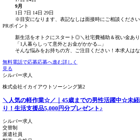
9月
1日
7日
14日
29日
※目安になります、表記なしは面接時にご相談ください
PRポイント
新生活をオトクにスタート◎＼社宅費補助＆祝い金あり
「1人暮らしって意外とお金がかかる...」
そんな悩みをお持ちの方、ご注目ください！本求人はなん
無料電話で応募
応募へ進む
詳しく
見る
シルバー求人
株式会社イカイアウトソーシング第2
＼人気の軽作業☆／｜45歳までの男性活躍中☆未
り！生活支援品5,000円分プレゼント♪
シルバー求人
交替制
派遣社員