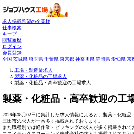
求人掲載希望の企業様
仕事検索
キープ
閲覧履歴
ログイン
会員登録
全国
茨城県
埼玉県
千葉県
東京都
神奈川県
静岡県
愛知県
京
工場・製造業求人
製薬・化粧品の工場求人
製薬・化粧品・高卒歓迎の工場求人
製薬・化粧品・高卒歓迎の工場
2026年08月02日に集計した求人情報によると、製薬・化粧品
三田市の求人が一番多く掲載されております。
また職種別では軽作業・ピッキングの求人が多く掲載されて
コスメテックスローランド株式会社の求人も掲載されており