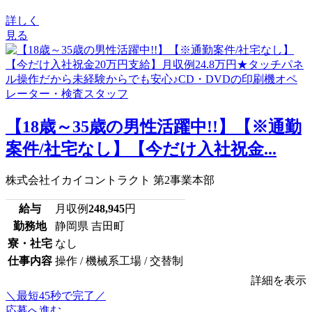
詳しく
見る
【18歳～35歳の男性活躍中!!】【※通勤
案件/社宅なし】【今だけ入社祝金...
株式会社イカイコントラクト 第2事業本部
給与
月収例
248,945
円
勤務地
静岡県 吉田町
寮・社宅
なし
仕事内容
操作 / 機械系工場 / 交替制
詳細を表示
＼最短45秒で完了／
応募へ進む