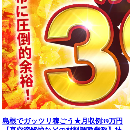
島根でガッツリ稼ごう★月収例39万円