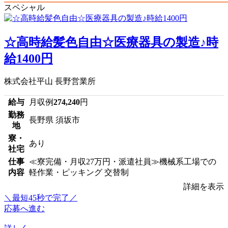
スペシャル
☆高時給髪色自由☆医療器具の製造♪時
給1400円
株式会社平山 長野営業所
給与
月収例
274,240
円
勤務
長野県 須坂市
地
寮・
あり
社宅
仕事
≪寮完備・月収27万円・派遣社員≫機械系工場での
内容
軽作業・ピッキング 交替制
詳細を表示
＼最短45秒で完了／
応募へ進む