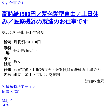
高時給1500円／髪色髪型自由／土日休
み／医療機器の製造のお仕事です
株式会社平山 長野営業所
給与
月収例
281,250
円
勤務
長野県 長野市
地
寮・
あり
社宅
仕事
≪寮完備・月収28万円・派遣社員≫機械系工場での
内容
組立・加工・プレス 交替制
詳細を表示
＼最短45秒で完了／
応募へ進む
詳しく
見る