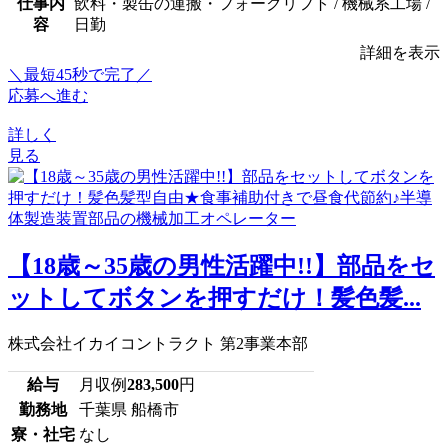
仕事内
飲料・製缶の運搬・フォークリフト / 機械系工場 /
容
日勤
詳細を表示
＼最短45秒で完了／
応募へ進む
詳しく
見る
【18歳～35歳の男性活躍中!!】部品をセ
ットしてボタンを押すだけ！髪色髪...
株式会社イカイコントラクト 第2事業本部
給与
月収例
283,500
円
勤務地
千葉県 船橋市
寮・社宅
なし