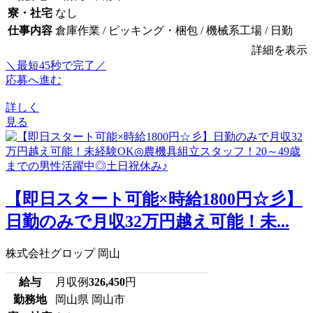
寮・社宅
なし
仕事内容
倉庫作業 / ピッキング・梱包 / 機械系工場 / 日勤
詳細を表示
＼最短45秒で完了／
応募へ進む
詳しく
見る
【即日スタート可能×時給1800円☆彡】
日勤のみで月収32万円越え可能！未...
株式会社グロップ 岡山
給与
月収例
326,450
円
勤務地
岡山県 岡山市