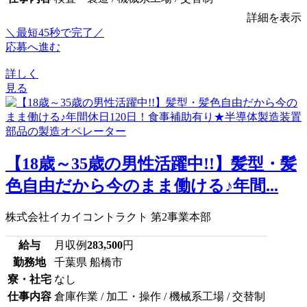
詳細を表示
＼最短45秒で完了／
応募へ進む
詳しく
見る
【18歳～35歳の男性活躍中!!】髪型・髪
色自由だから今のまま働ける♪年間...
株式会社イカイコントラクト 第2事業本部
給与
月収例
283,500
円
勤務地
千葉県 船橋市
寮・社宅
なし
仕事内容
倉庫作業 / 加工・操作 / 機械系工場 / 交替制