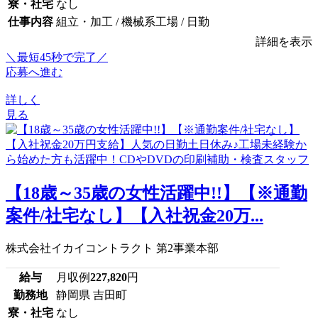
寮・社宅
なし
仕事内容
組立・加工 / 機械系工場 / 日勤
詳細を表示
＼最短45秒で完了／
応募へ進む
詳しく
見る
【18歳～35歳の女性活躍中!!】【※通勤
案件/社宅なし】【入社祝金20万...
株式会社イカイコントラクト 第2事業本部
給与
月収例
227,820
円
勤務地
静岡県 吉田町
寮・社宅
なし