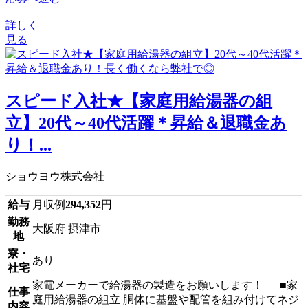
詳しく
見る
スピード入社★【家庭用給湯器の組
立】20代～40代活躍＊昇給＆退職金あ
り！...
ショウヨウ株式会社
給与
月収例
294,352
円
勤務
大阪府 摂津市
地
寮・
あり
社宅
家電メーカーで給湯器の製造をお願いします！ ■家
仕事
庭用給湯器の組立 胴体に基盤や配管を組み付けてネジ
内容