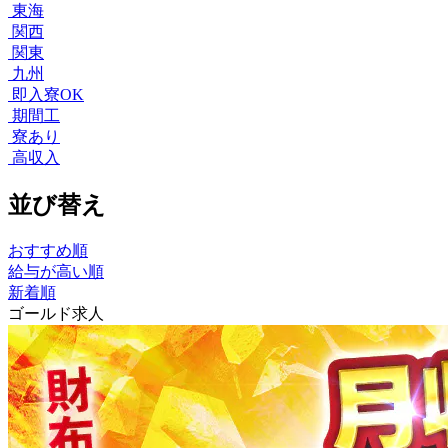
東海
関西
関東
九州
即入寮OK
期間工
寮あり
高収入
並び替え
おすすめ順
給与が高い順
新着順
ゴールド求人