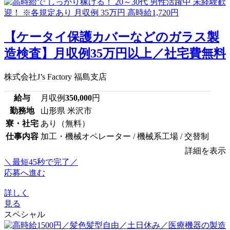
【ケータイ保護カバーなどのガラス製
造検査】月収例35万円以上／社宅費無料
株式会社J’s Factory 福島支店
給与
月収例
350,000
円
勤務地
山形県 米沢市
寮・社宅
あり（無料）
仕事内容
加工・機械オペレーター / 機械系工場 / 交替制
詳細を表示
＼最短45秒で完了／
応募へ進む
詳しく
見る
スペシャル