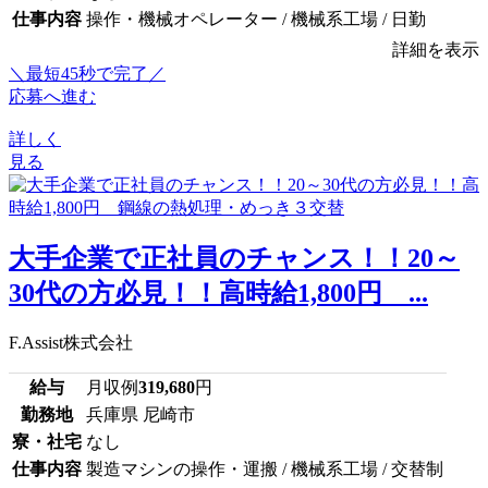
仕事内容
操作・機械オペレーター / 機械系工場 / 日勤
詳細を表示
＼最短45秒で完了／
応募へ進む
詳しく
見る
大手企業で正社員のチャンス！！20～
30代の方必見！！高時給1,800円 ...
F.Assist株式会社
給与
月収例
319,680
円
勤務地
兵庫県 尼崎市
寮・社宅
なし
仕事内容
製造マシンの操作・運搬 / 機械系工場 / 交替制