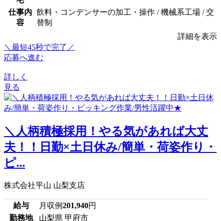
仕事内
飲料・コンデンサーの加工・操作 / 機械系工場 / 交
容
替制
詳細を表示
＼最短45秒で完了／
応募へ進む
詳しく
見る
＼人柄積極採用！やる気があれば大丈
夫！！日勤×土日休み/簡単・荷姿作り・
ピ...
株式会社平山 山梨支店
給与
月収例
201,940
円
勤務地
山梨県 甲府市