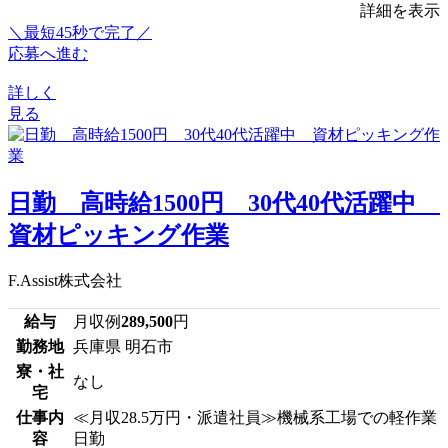
詳細を表示
＼最短45秒で完了／
応募へ進む
詳しく
見る
日勤 高時給1500円 30代40代活躍中
資材ピッキング作業
F.Assist株式会社
給与
月収例
289,500
円
勤務地
兵庫県 明石市
寮・社
なし
宅
仕事内
≪月収28.5万円・派遣社員≫機械系工場での軽作業
容
日勤