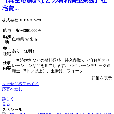
【真空溶解炉などの材料調整業務】社
宅費...
株式会社BREXA Next
給与
月収例
390,000
円
勤務
島根県 安来市
地
寮・
あり（無料）
社宅
真空溶解炉などの材料調整・装入段取り・溶解炉オペ
仕事
レーションなどを担当します。 ※クレーンデリック運
内容
転士（5トン以上）、玉掛け、フォーク...
詳細を表示
＼最短45秒で完了／
応募へ進む
詳しく
見る
スペシャル