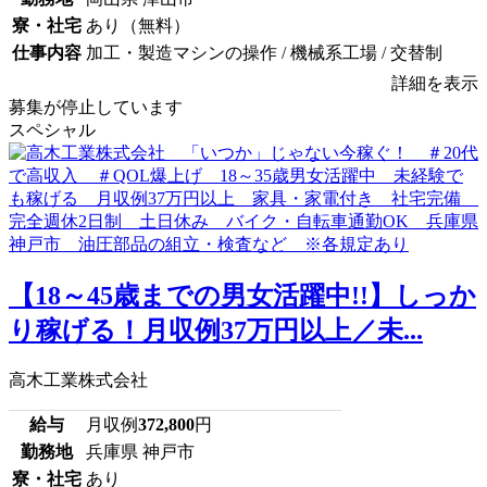
寮・社宅
あり（無料）
仕事内容
加工・製造マシンの操作 / 機械系工場 / 交替制
詳細を表示
募集が停止しています
スペシャル
【18～45歳までの男女活躍中!!】しっか
り稼げる！月収例37万円以上／未...
高木工業株式会社
給与
月収例
372,800
円
勤務地
兵庫県 神戸市
寮・社宅
あり