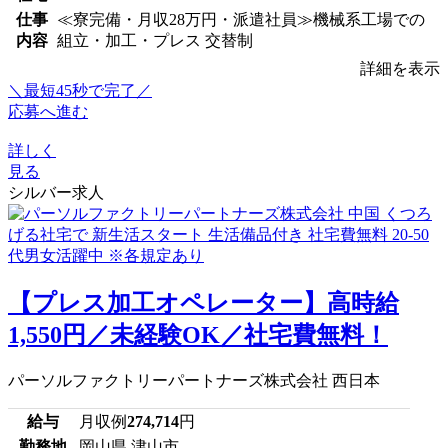
仕事
≪寮完備・月収28万円・派遣社員≫機械系工場での
内容
組立・加工・プレス 交替制
詳細を表示
＼最短45秒で完了／
応募へ進む
詳しく
見る
シルバー求人
【プレス加工オペレーター】高時給
1,550円／未経験OK／社宅費無料！
パーソルファクトリーパートナーズ株式会社 西日本
給与
月収例
274,714
円
勤務地
岡山県 津山市