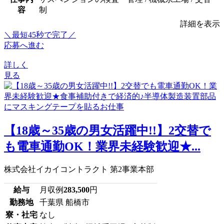
容
制
詳細を表示
＼最短45秒で完了／
応募へ進む
詳しく
見る
【18歳～35歳の男女活躍中!!】2交替で
も電車通勤OK！業界未経験歓迎★...
株式会社イカイコントラクト 第2事業本部
給与
月収例
283,500
円
勤務地
千葉県 船橋市
寮・社宅
なし