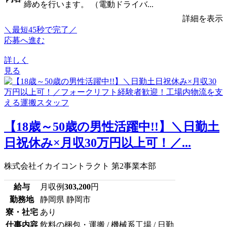
締めを行います。 （電動ドライバ...
詳細を表示
＼最短45秒で完了／
応募へ進む
詳しく
見る
【18歳～50歳の男性活躍中!!】＼日勤土
日祝休み×月収30万円以上可！／...
株式会社イカイコントラクト 第2事業本部
給与
月収例
303,200
円
勤務地
静岡県 静岡市
寮・社宅
あり
仕事内容
飲料の梱包・運搬 / 機械系工場 / 日勤