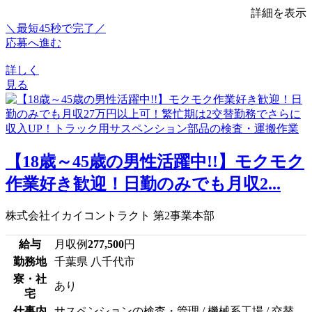
詳細を表示
＼最短45秒で完了／
応募へ進む
詳しく
見る
【18歳～45歳の男性活躍中!!】モクモク
作業好き歓迎！日勤のみでも月収2...
株式会社イカイコントラクト 第2事業本部
給与
月収例
277,500
円
勤務地
千葉県 八千代市
寮・社
あり
宅
仕事内
サスペンションの検査・管理 / 機械系工場 / 交替