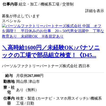
仕事内容
組立・加工 / 機械系工場 / 交替制
詳細を表示
募集が停止しています
スペシャル
＼高時給1600円／未経験OK♪パナソニ
ックの工場で部品組立検査！《D45...
パーソルファクトリーパートナーズ株式会社 西日本
給与
月収例
267,000
円
勤務地
岡山県 津山市
寮・社
あり（無料）
宅
仕事内
検査・製造 (カーナビ・スマホ用スイッチ) / 機械系
容
工場 / 日勤