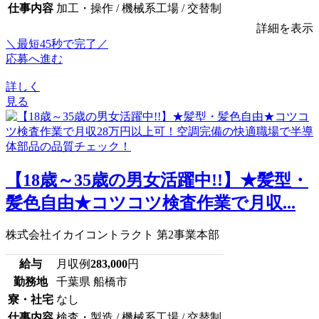
仕事内容
加工・操作 / 機械系工場 / 交替制
詳細を表示
＼最短45秒で完了／
応募へ進む
詳しく
見る
【18歳～35歳の男女活躍中!!】★髪型・
髪色自由★コツコツ検査作業で月収...
株式会社イカイコントラクト 第2事業本部
給与
月収例
283,000
円
勤務地
千葉県 船橋市
寮・社宅
なし
仕事内容
検査・製造 / 機械系工場 / 交替制