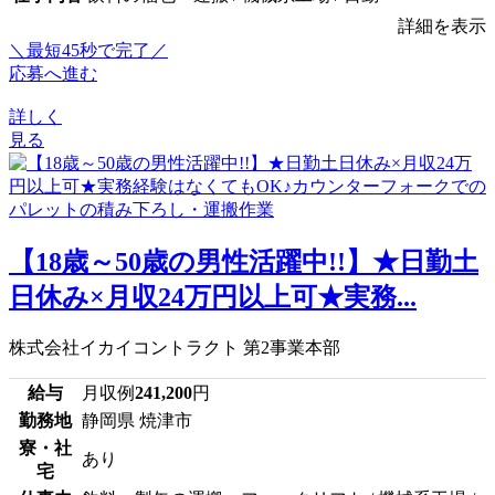
詳細を表示
＼最短45秒で完了／
応募へ進む
詳しく
見る
【18歳～50歳の男性活躍中!!】★日勤土
日休み×月収24万円以上可★実務...
株式会社イカイコントラクト 第2事業本部
給与
月収例
241,200
円
勤務地
静岡県 焼津市
寮・社
あり
宅