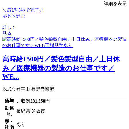
詳細を表示
＼最短45秒で完了／
応募へ進む
詳しく
見る
高時給1500円／髪色髪型自由／土日休
み／医療機器の製造のお仕事です／
WE...
株式会社平山 長野営業所
給与
月収例
281,250
円
勤務
長野県 須坂市
地
寮・
あり
社宅