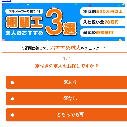
おすすめ求人
\ 質問に答えて、
をチェック！ /
1 / 4
寮付きの求人をお探しですか？
寮あり
寮なし
どちらでも可