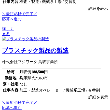
仕事内容
検査・製造 / 機械系工場 / 交替制
詳細を表示
＼最短45秒で完了／
応募へ進む
詳しく
見る
プラスチック製品の製造
株式会社フジワーク 鳥取事業所
給与
月収例
188,500
円
勤務地
兵庫県 たつの市
寮・社宅
なし
仕事内容
加工・製造オペレーター / 機械系工場 / 交替制
詳細を表示
＼最短45秒で完了／
応募へ進む