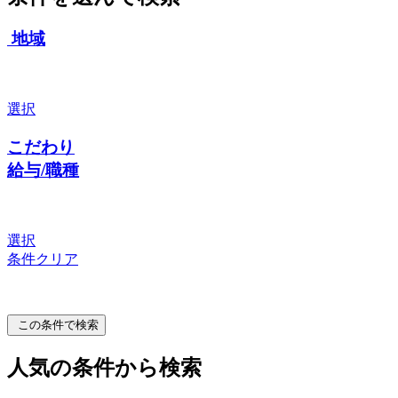
地域
選択
こだわり
給与/職種
選択
条件クリア
この条件で検索
人気の条件から検索