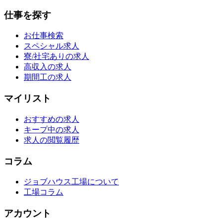
仕事を探す
お仕事検索
スペシャル求人
寮/社宅ありの求人
高収入の求人
期間工の求人
マイリスト
おすすめの求人
キープ中の求人
求人の閲覧履歴
コラム
ジョブハウス工場について
工場コラム
アカウント