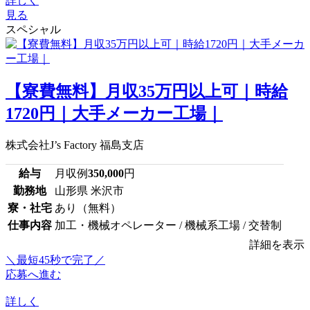
詳しく
見る
スペシャル
【寮費無料】月収35万円以上可｜時給
1720円｜大手メーカー工場｜
株式会社J’s Factory 福島支店
給与
月収例
350,000
円
勤務地
山形県 米沢市
寮・社宅
あり（無料）
仕事内容
加工・機械オペレーター / 機械系工場 / 交替制
詳細を表示
＼最短45秒で完了／
応募へ進む
詳しく