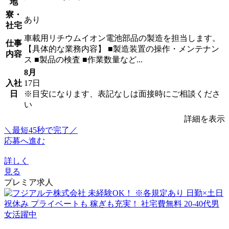
地
寮・
あり
社宅
車載用リチウムイオン電池部品の製造を担当します。
仕事
【具体的な業務内容】 ■製造装置の操作・メンテナン
内容
ス ■製品の検査 ■作業数量など...
8月
入社
17日
日
※目安になります、表記なしは面接時にご相談くださ
い
詳細を表示
＼最短45秒で完了／
応募へ進む
詳しく
見る
プレミア求人