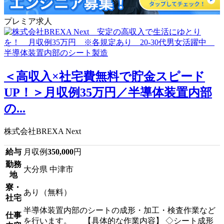
プレミア求人
＜高収入×社宅費無料で貯金スピード
UP！＞月収例35万円／半導体装置内部
の...
株式会社BREXA Next
給与
月収例
350,000
円
勤務
大分県 中津市
地
寮・
あり（無料）
社宅
半導体装置内部のシートの成形・加工・検査作業など
仕事
を行います。 【具体的な作業内容】 ◇シート成形