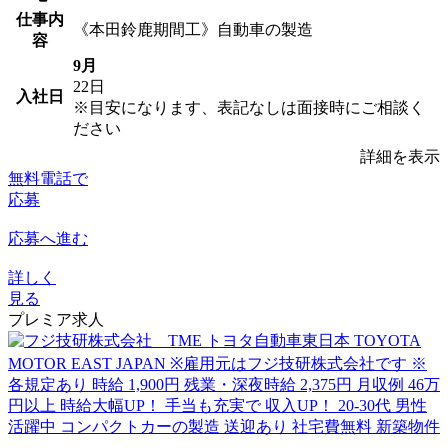
仕事内
《本田鈴鹿期間工》自動車の製造
容
9月
22日
入社日
※目安になります、表記なしは面接時にご相談く
ださい
詳細を表示
無料電話で
応募
応募へ進む
詳しく
見る
プレミア求人