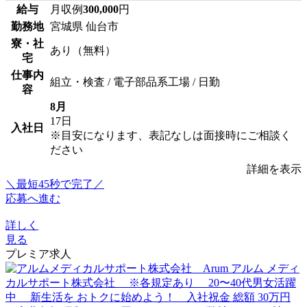
給与
月収例
300,000
円
勤務地
宮城県 仙台市
寮・社
あり（無料）
宅
仕事内
組立・検査 / 電子部品系工場 / 日勤
容
8月
17日
入社日
※目安になります、表記なしは面接時にご相談く
ださい
詳細を表示
＼最短45秒で完了／
応募へ進む
詳しく
見る
プレミア求人