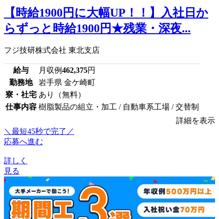
【時給1900円に大幅UP！！】入社日か
らずっと時給1900円★残業・深夜...
フジ技研株式会社 東北支店
給与
月収例
462,375
円
勤務地
岩手県 金ケ崎町
寮・社宅
あり（無料）
仕事内容
樹脂製品の組立・加工 / 自動車系工場 / 交替制
詳細を表示
＼最短45秒で完了／
応募へ進む
詳しく
見る