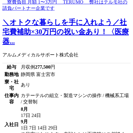
＼オトクな暮らしを手に入れよう／社
宅費補助×30万円の祝い金あり！〈医療
器...
アルムメディカルサポート株式会社
給与
月収例
277,500
円
勤務地
静岡県 富士宮市
寮・社
あり
宅
仕事内
カテーテルの組立・製造マシンの操作 / 機械系工場
容
/ 交替制
8月
17日
24日
9月
入社日
1日
7日
14日
29日