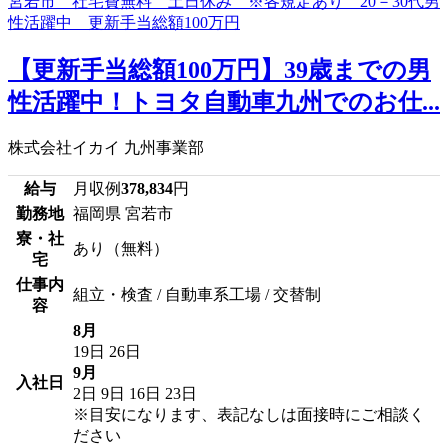
【更新手当総額100万円】39歳までの男
性活躍中！トヨタ自動車九州でのお仕...
株式会社イカイ 九州事業部
給与
月収例
378,834
円
勤務地
福岡県 宮若市
寮・社
あり（無料）
宅
仕事内
組立・検査 / 自動車系工場 / 交替制
容
8月
19日
26日
9月
入社日
2日
9日
16日
23日
※目安になります、表記なしは面接時にご相談く
ださい