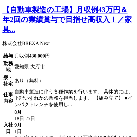
【自動車製造の工場】月収例43万円＆
年2回の業績賞与で目指せ高収入！／家
具...
株式会社BREXA Next
給与
月収例
430,000
円
勤務
愛知県 大府市
地
寮・
あり（無料）
社宅
自動車製造に伴う各種作業を行います。 具体的には、
仕事
下記いずれかの業務を担当します。 【組み立て】 ■イ
内容
ンパクトレンチを使用し...
8月
18日
25日
入社
9月
日
1日