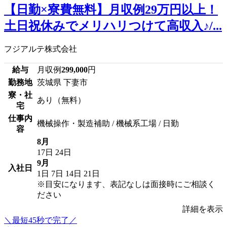
【日勤×寮費無料】月収例29万円以上！
土日祝休みでメリハリつけて高収入♪/...
フジアルテ株式会社
給与
月収例
299,000
円
勤務地
茨城県 下妻市
寮・社
あり（無料）
宅
仕事内
機械操作・製造補助 / 機械系工場 / 日勤
容
8月
17日
24日
9月
入社日
1日
7日
14日
21日
※目安になります、表記なしは面接時にご相談く
ださい
詳細を表示
＼最短45秒で完了／