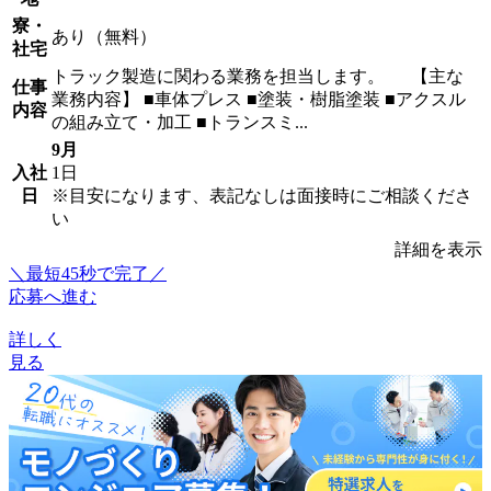
寮・
あり（無料）
社宅
トラック製造に関わる業務を担当します。 【主な
仕事
業務内容】 ■車体プレス ■塗装・樹脂塗装 ■アクスル
内容
の組み立て・加工 ■トランスミ...
9月
入社
1日
日
※目安になります、表記なしは面接時にご相談くださ
い
詳細を表示
＼最短45秒で完了／
応募へ進む
詳しく
見る