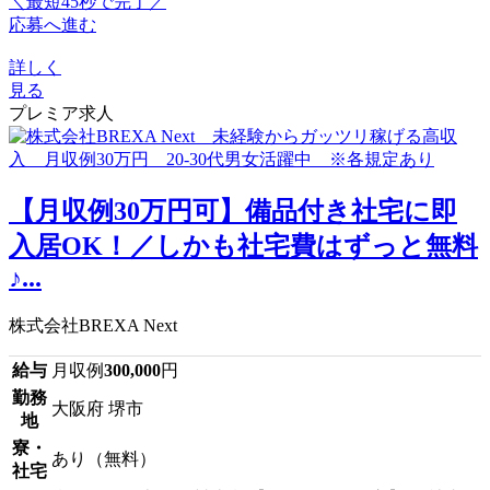
＼最短45秒で完了／
応募へ進む
詳しく
見る
プレミア求人
【月収例30万円可】備品付き社宅に即
入居OK！／しかも社宅費はずっと無料
♪...
株式会社BREXA Next
給与
月収例
300,000
円
勤務
大阪府 堺市
地
寮・
あり（無料）
社宅