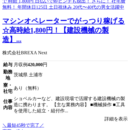
マシンオペレーターでがっつり稼げる
☆高時給1,800円！【建設機械の製
造】...
株式会社BREXA Next
給与
月収例
420,000
円
勤務
茨城県 土浦市
地
寮・
あり（無料）
社宅
ショベルカーなど、建設現場で活躍する建設機械の製
仕事
造に携わります。 【主な業務内容】 ■機械操作 ■工具
内容
を使用した組立・組付作...
詳細を表示
＼最短45秒で完了／