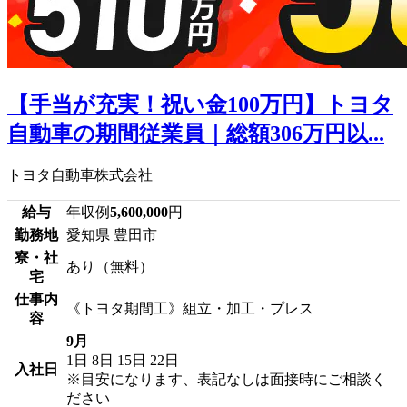
【手当が充実！祝い金100万円】トヨタ
自動車の期間従業員｜総額306万円以...
トヨタ自動車株式会社
給与
年収例
5,600,000
円
勤務地
愛知県 豊田市
寮・社
あり（無料）
宅
仕事内
《トヨタ期間工》組立・加工・プレス
容
9月
1日
8日
15日
22日
入社日
※目安になります、表記なしは面接時にご相談く
ださい