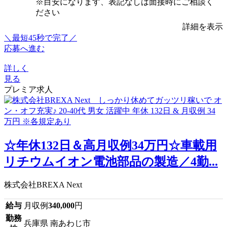
※目安になります、表記なしは面接時にご相談く
ださい
詳細を表示
＼最短45秒で完了／
応募へ進む
詳しく
見る
プレミア求人
☆年休132日＆高月収例34万円☆車載用
リチウムイオン電池部品の製造／4勤...
株式会社BREXA Next
給与
月収例
340,000
円
勤務
兵庫県 南あわじ市