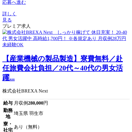
応募へ進む
詳しく
見る
プレミア求人
【産業機械の製品製造】寮費無料／赴
任旅費会社負担／20代～40代の男女活
躍...
株式会社BREXA Next
給与
月収例
280,000
円
勤務
埼玉県 羽生市
地
寮・
あり（無料）
社宅