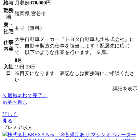
給与
月収例
370,000
円
勤務
福岡県 宮若市
地
寮・
あり（無料）
社宅
大手自動車メーカー『トヨタ自動車九州株式会社』に
仕事
て、自動車製造の仕事を担当します！配属先に応じ
内容
て、以下のような作業を行います。 ※雇...
8月
入社
19日
26日
日
※目安になります、表記なしは面接時にご相談くださ
い
詳細を表示
＼最短45秒で完了／
応募へ進む
詳しく
見る
プレミア求人