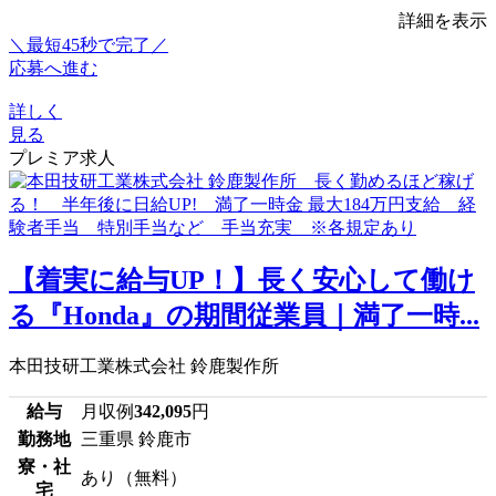
詳細を表示
＼最短45秒で完了／
応募へ進む
詳しく
見る
プレミア求人
【着実に給与UP！】長く安心して働け
る『Honda』の期間従業員｜満了一時...
本田技研工業株式会社 鈴鹿製作所
給与
月収例
342,095
円
勤務地
三重県 鈴鹿市
寮・社
あり（無料）
宅