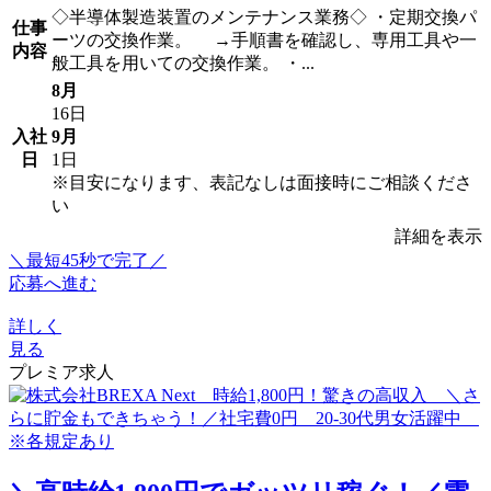
◇半導体製造装置のメンテナンス業務◇ ・定期交換パ
仕事
ーツの交換作業。 →手順書を確認し、専用工具や一
内容
般工具を用いての交換作業。 ・...
8月
16日
入社
9月
日
1日
※目安になります、表記なしは面接時にご相談くださ
い
詳細を表示
＼最短45秒で完了／
応募へ進む
詳しく
見る
プレミア求人