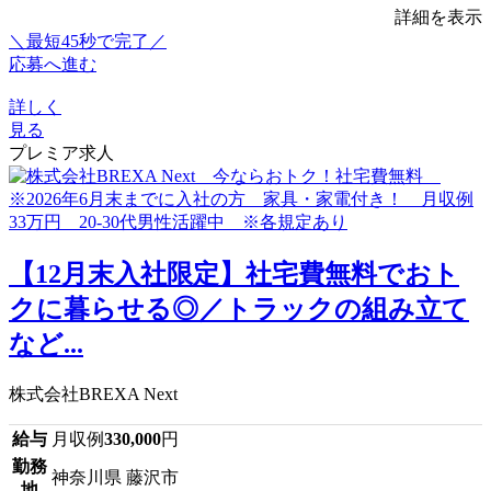
詳細を表示
＼最短45秒で完了／
応募へ進む
詳しく
見る
プレミア求人
【12月末入社限定】社宅費無料でおト
クに暮らせる◎／トラックの組み立て
など...
株式会社BREXA Next
給与
月収例
330,000
円
勤務
神奈川県 藤沢市
地