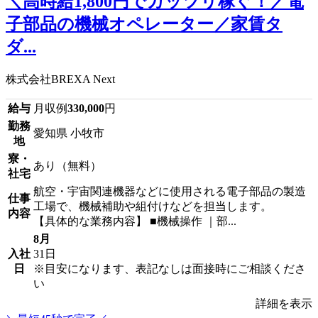
＼高時給1,800円でガッツリ稼ぐ！／電
子部品の機械オペレーター／家賃タ
ダ...
株式会社BREXA Next
給与
月収例
330,000
円
勤務
愛知県 小牧市
地
寮・
あり（無料）
社宅
航空・宇宙関連機器などに使用される電子部品の製造
仕事
工場で、機械補助や組付けなどを担当します。
内容
【具体的な業務内容】 ■機械操作 ｜部...
8月
入社
31日
日
※目安になります、表記なしは面接時にご相談くださ
い
詳細を表示