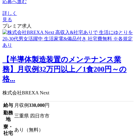
応募へ進む
詳しく
見る
プレミア求人
【半導体製造装置のメンテナンス業
務】月収例32万円以上／1食200円～の
格...
株式会社BREXA Next
給与
月収例
330,000
円
勤務
三重県 四日市市
地
寮・
あり（無料）
社宅