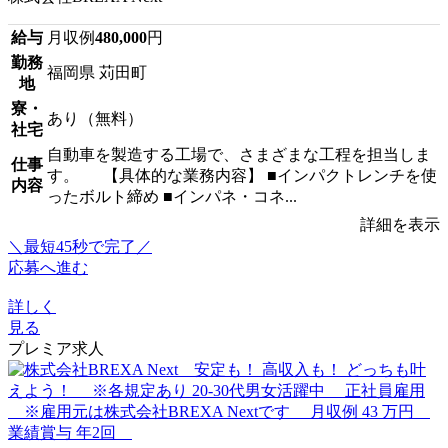
給与
月収例
480,000
円
勤務
福岡県 苅田町
地
寮・
あり（無料）
社宅
自動車を製造する工場で、さまざまな工程を担当しま
仕事
す。 【具体的な業務内容】 ■インパクトレンチを使
内容
ったボルト締め ■インパネ・コネ...
詳細を表示
＼最短45秒で完了／
応募へ進む
詳しく
見る
プレミア求人