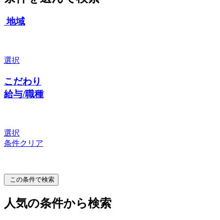
地域
選択
こだわり
給与/職種
選択
条件クリア
この条件で検索
人気の条件から検索