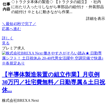
◇トラクタ本体の製造◇ 【トラクタの組立】 ・社内
仕事
に出たり入ったりしながら車部品の組付け ・外装部品
内容
の組付け ※ともに動きながら作業...
詳細を表示
＼最短45秒で完了／
応募へ進む
詳しく
見る
プレミア求人
【半導体製造装置の組立作業】月収例
30万円／社宅費無料／日勤専属＆土日祝
休...
株式会社BREXA Next