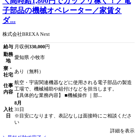
＼高時給1,800円でガッツリ稼ぐ！／電
子部品の機械オペレーター／家賃タ
ダ...
株式会社BREXA Next
給与
月収例
330,000
円
勤務
愛知県 小牧市
地
寮・
あり（無料）
社宅
航空・宇宙関連機器などに使用される電子部品の製造
仕事
工場で、機械補助や組付けなどを担当します。
内容
【具体的な業務内容】 ■機械操作 ｜部...
8月
入社
31日
日
※目安になります、表記なしは面接時にご相談くださ
い
詳細を表示