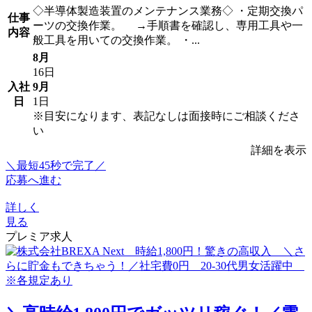
◇半導体製造装置のメンテナンス業務◇ ・定期交換パ
仕事
ーツの交換作業。 →手順書を確認し、専用工具や一
内容
般工具を用いての交換作業。 ・...
8月
16日
入社
9月
日
1日
※目安になります、表記なしは面接時にご相談くださ
い
詳細を表示
＼最短45秒で完了／
応募へ進む
詳しく
見る
プレミア求人