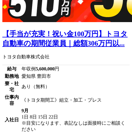
【手当が充実！祝い金100万円】トヨタ
自動車の期間従業員｜総額306万円以...
トヨタ自動車株式会社
給与
年収例
5,600,000
円
勤務地
愛知県 豊田市
寮・社
あり（無料）
宅
仕事内
《トヨタ期間工》組立・加工・プレス
容
9月
1日
8日
15日
22日
入社日
※目安になります、表記なしは面接時にご相談く
ださい