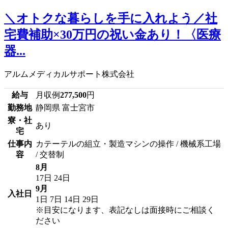
＼オトクな暮らしを手に入れよう／社
宅費補助×30万円の祝い金あり！〈医療
器...
アルムメディカルサポート株式会社
給与
月収例
277,500
円
勤務地
静岡県 富士宮市
寮・社
あり
宅
仕事内
カテーテルの組立・製造マシンの操作 / 機械系工場
容
/ 交替制
8月
17日
24日
9月
入社日
1日
7日
14日
29日
※目安になります、表記なしは面接時にご相談く
ださい