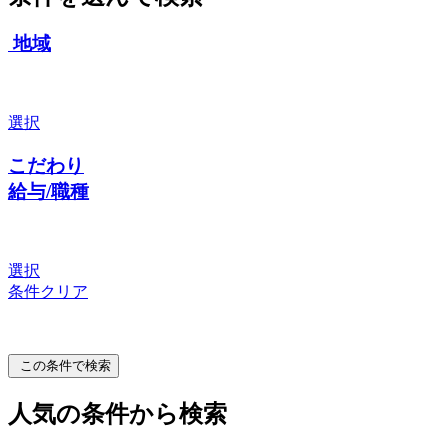
地域
選択
こだわり
給与/職種
選択
条件クリア
この条件で検索
人気の条件から検索