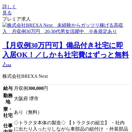
詳しく
見る
プレミア求人
【月収例30万円可】備品付き社宅に即
入居OK！／しかも社宅費はずっと無料
♪...
株式会社BREXA Next
給与
月収例
300,000
円
勤務
大阪府 堺市
地
寮・
あり（無料）
社宅
◇トラクタ本体の製造◇ 【トラクタの組立】 ・社内
仕事
に出たり入ったりしながら車部品の組付け ・外装部品
内容