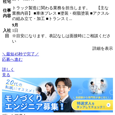
社宅
トラック製造に関わる業務を担当します。 【主な
仕事
業務内容】 ■車体プレス ■塗装・樹脂塗装 ■アクスル
内容
の組み立て・加工 ■トランスミ...
9月
入社
1日
日
※目安になります、表記なしは面接時にご相談くださ
い
詳細を表示
＼最短45秒で完了／
応募へ進む
詳しく
見る