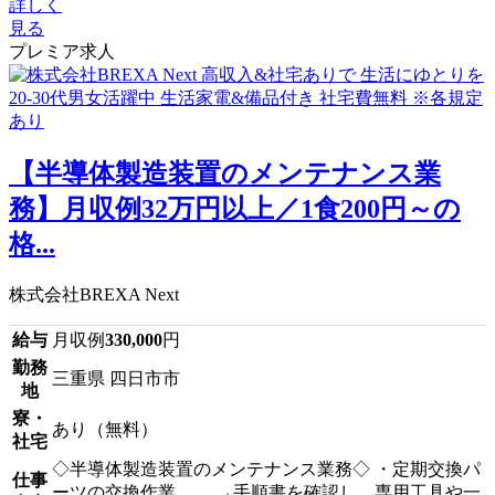
詳しく
見る
プレミア求人
【半導体製造装置のメンテナンス業
務】月収例32万円以上／1食200円～の
格...
株式会社BREXA Next
給与
月収例
330,000
円
勤務
三重県 四日市市
地
寮・
あり（無料）
社宅
◇半導体製造装置のメンテナンス業務◇ ・定期交換パ
仕事
ーツの交換作業。 →手順書を確認し、専用工具や一