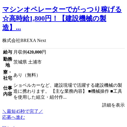
マシンオペレーターでがっつり稼げる
☆高時給1,800円！【建設機械の製
造】...
株式会社BREXA Next
給与
月収例
420,000
円
勤務
茨城県 土浦市
地
寮・
あり（無料）
社宅
ショベルカーなど、建設現場で活躍する建設機械の製
仕事
造に携わります。 【主な業務内容】 ■機械操作 ■工具
内容
を使用した組立・組付作...
詳細を表示
＼最短45秒で完了／
応募へ進む