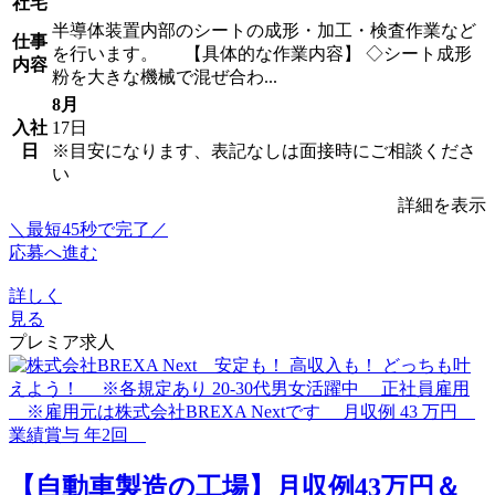
社宅
半導体装置内部のシートの成形・加工・検査作業など
仕事
を行います。 【具体的な作業内容】 ◇シート成形
内容
粉を大きな機械で混ぜ合わ...
8月
入社
17日
日
※目安になります、表記なしは面接時にご相談くださ
い
詳細を表示
＼最短45秒で完了／
応募へ進む
詳しく
見る
プレミア求人
【自動車製造の工場】月収例43万円＆