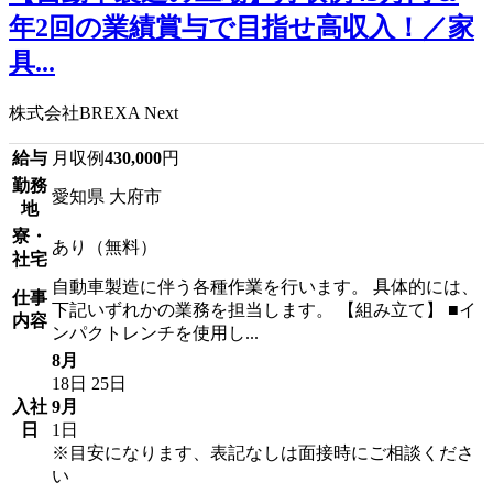
年2回の業績賞与で目指せ高収入！／家
具...
株式会社BREXA Next
給与
月収例
430,000
円
勤務
愛知県 大府市
地
寮・
あり（無料）
社宅
自動車製造に伴う各種作業を行います。 具体的には、
仕事
下記いずれかの業務を担当します。 【組み立て】 ■イ
内容
ンパクトレンチを使用し...
8月
18日
25日
入社
9月
日
1日
※目安になります、表記なしは面接時にご相談くださ
い