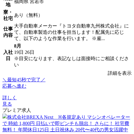
福岡県 宮若市
地
寮・
あり（無料）
社宅
大手自動車メーカー『トヨタ自動車九州株式会社』に
仕事
て、自動車製造の仕事を担当します！配属先に応じ
内容
て、以下のような作業を行います。 ※雇...
8月
入社
19日
26日
日
※目安になります、表記なしは面接時にご相談くださ
い
詳細を表示
＼最短45秒で完了／
応募へ進む
詳しく
見る
プレミア求人