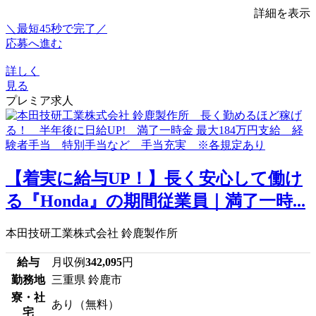
詳細を表示
＼最短45秒で完了／
応募へ進む
詳しく
見る
プレミア求人
【着実に給与UP！】長く安心して働け
る『Honda』の期間従業員｜満了一時...
本田技研工業株式会社 鈴鹿製作所
給与
月収例
342,095
円
勤務地
三重県 鈴鹿市
寮・社
あり（無料）
宅