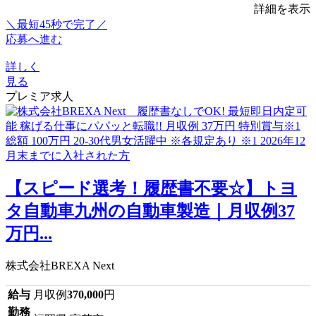
詳細を表示
＼最短45秒で完了／
応募へ進む
詳しく
見る
プレミア求人
【スピード選考！履歴書不要☆】トヨ
タ自動車九州の自動車製造｜月収例37
万円...
株式会社BREXA Next
給与
月収例
370,000
円
勤務