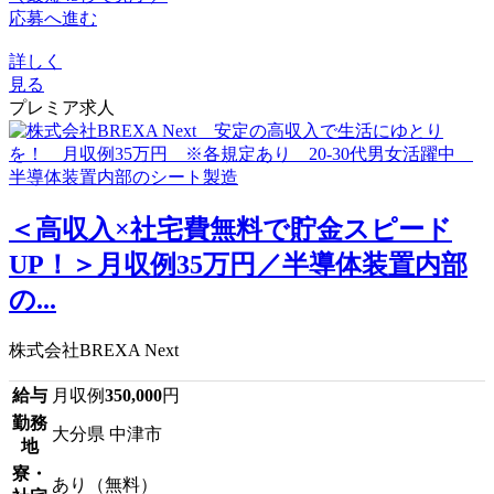
応募へ進む
詳しく
見る
プレミア求人
＜高収入×社宅費無料で貯金スピード
UP！＞月収例35万円／半導体装置内部
の...
株式会社BREXA Next
給与
月収例
350,000
円
勤務
大分県 中津市
地
寮・
あり（無料）