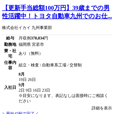
【更新手当総額100万円】39歳までの男
性活躍中！トヨタ自動車九州でのお仕...
株式会社イカイ 九州事業部
給与
月収例
378,834
円
勤務地
福岡県 宮若市
寮・社
あり（無料）
宅
仕事内
組立・検査 / 自動車系工場 / 交替制
容
8月
19日
26日
9月
入社日
2日
9日
16日
23日
※目安になります、表記なしは面接時にご相談く
ださい
詳細を表示
＼最短45秒で完了／