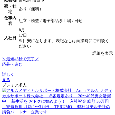
寮・社
あり（無料）
宅
仕事内
組立・検査 / 電子部品系工場 / 日勤
容
8月
17日
入社日
※目安になります、表記なしは面接時にご相談く
ださい
詳細を表示
＼最短45秒で完了／
応募へ進む
詳しく
見る
プレミア求人