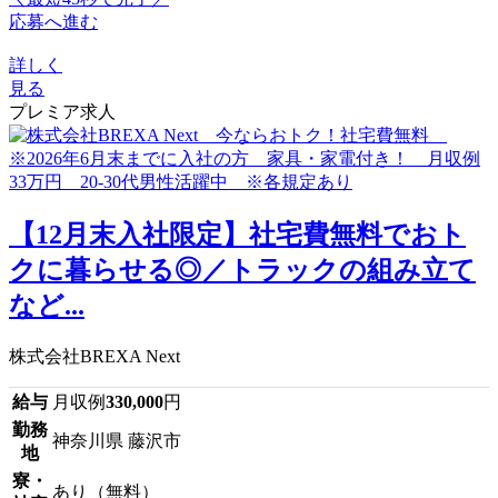
応募へ進む
詳しく
見る
プレミア求人
【12月末入社限定】社宅費無料でおト
クに暮らせる◎／トラックの組み立て
など...
株式会社BREXA Next
給与
月収例
330,000
円
勤務
神奈川県 藤沢市
地
寮・
あり（無料）