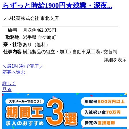
らずっと時給1900円★残業・深夜...
フジ技研株式会社 東北支店
給与
月収例
462,375
円
勤務地
岩手県 金ケ崎町
寮・社宅
あり（無料）
仕事内容
樹脂製品の組立・加工 / 自動車系工場 / 交替制
詳細を表示
＼最短45秒で完了／
応募へ進む
詳しく
見る