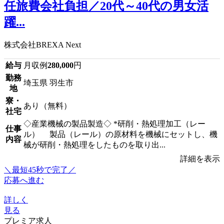
任旅費会社負担／20代～40代の男女活
躍...
株式会社BREXA Next
給与
月収例
280,000
円
勤務
埼玉県 羽生市
地
寮・
あり（無料）
社宅
◇産業機械の製品製造◇ *研削・熱処理加工（レー
仕事
ル） 製品（レール）の原材料を機械にセットし、機
内容
械が研削・熱処理をしたものを取り出...
詳細を表示
＼最短45秒で完了／
応募へ進む
詳しく
見る
プレミア求人