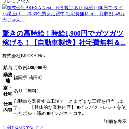
プレミア求人
驚きの高時給！時給1,900円でガツガツ
稼げる！【自動車製造】社宅費無料＆...
株式会社BREXA Next
給与
月収例
480,000
円
勤務
福岡県 苅田町
地
寮・
あり（無料）
社宅
自動車を製造する工場で、さまざまな工程を担当しま
仕事
す。 【具体的な業務内容】 ■インパクトレンチを使
内容
ったボルト締め ■インパネ・コネ...
詳細を表示
＼最短45秒で完了／