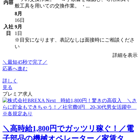
内容
般工具を用いての交換作業。 ・...
8月
16日
入社
9月
日
1日
※目安になります、表記なしは面接時にご相談くださ
い
詳細を表示
＼最短45秒で完了／
応募へ進む
詳しく
見る
プレミア求人
＼高時給1,800円でガッツリ稼ぐ！／電
子部品の機械オペレーター／家賃タ