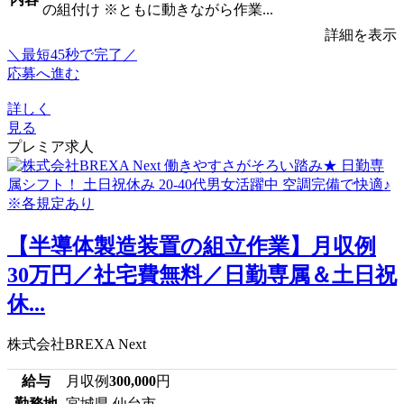
の組付け ※ともに動きながら作業...
詳細を表示
＼最短45秒で完了／
応募へ進む
詳しく
見る
プレミア求人
【半導体製造装置の組立作業】月収例
30万円／社宅費無料／日勤専属＆土日祝
休...
株式会社BREXA Next
給与
月収例
300,000
円
勤務地
宮城県 仙台市