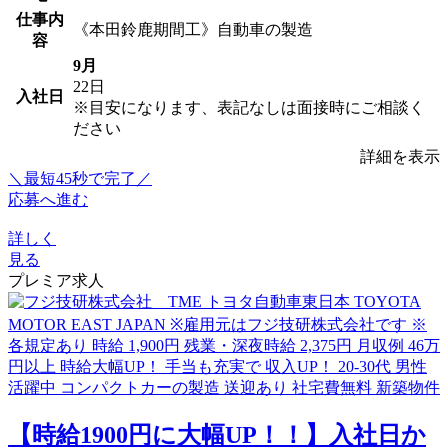
仕事内
《本田鈴鹿期間工》自動車の製造
容
9月
22日
入社日
※目安になります、表記なしは面接時にご相談く
ださい
詳細を表示
＼最短45秒で完了／
応募へ進む
詳しく
見る
プレミア求人
【時給1900円に大幅UP！！】入社日か