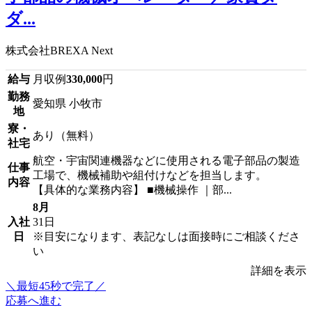
ダ...
株式会社BREXA Next
給与
月収例
330,000
円
勤務
愛知県 小牧市
地
寮・
あり（無料）
社宅
航空・宇宙関連機器などに使用される電子部品の製造
仕事
工場で、機械補助や組付けなどを担当します。
内容
【具体的な業務内容】 ■機械操作 ｜部...
8月
入社
31日
日
※目安になります、表記なしは面接時にご相談くださ
い
詳細を表示
＼最短45秒で完了／
応募へ進む