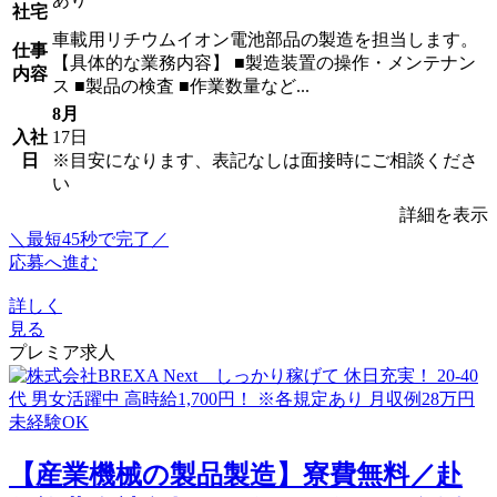
社宅
車載用リチウムイオン電池部品の製造を担当します。
仕事
【具体的な業務内容】 ■製造装置の操作・メンテナン
内容
ス ■製品の検査 ■作業数量など...
8月
入社
17日
日
※目安になります、表記なしは面接時にご相談くださ
い
詳細を表示
＼最短45秒で完了／
応募へ進む
詳しく
見る
プレミア求人
【産業機械の製品製造】寮費無料／赴