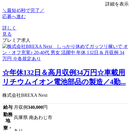
詳細を表示
＼最短45秒で完了／
応募へ進む
詳しく
見る
プレミア求人
☆年休132日＆高月収例34万円☆車載用
リチウムイオン電池部品の製造／4勤...
株式会社BREXA Next
給与
月収例
340,000
円
勤務
兵庫県 南あわじ市
地
寮・
あり