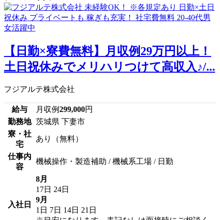
【日勤×寮費無料】月収例29万円以上！
土日祝休みでメリハリつけて高収入♪/...
フジアルテ株式会社
給与
月収例
299,000
円
勤務地
茨城県 下妻市
寮・社
あり（無料）
宅
仕事内
機械操作・製造補助 / 機械系工場 / 日勤
容
8月
17日
24日
9月
入社日
1日
7日
14日
21日