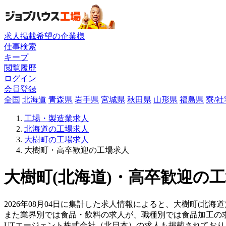
求人掲載希望の企業様
仕事検索
キープ
閲覧履歴
ログイン
会員登録
全国
北海道
青森県
岩手県
宮城県
秋田県
山形県
福島県
寮/
工場・製造業求人
北海道の工場求人
大樹町の工場求人
大樹町・高卒歓迎の工場求人
大樹町(北海道)・高卒歓迎の工
2026年08月04日に集計した求人情報によると、大樹町(北海道
また業界別では食品・飲料の求人が、職種別では食品加工の
UTエージェント株式会社（北日本）の求人も掲載されてお