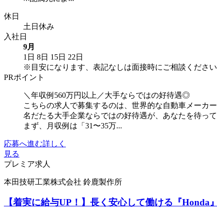
休日
土日休み
入社日
9月
1日
8日
15日
22日
※目安になります、表記なしは面接時にご相談ください
PRポイント
＼年収例560万円以上／大手ならではの好待遇◎
こちらの求人で募集するのは、世界的な自動車メーカー
名だたる大手企業ならではの好待遇が、あなたを待っ
まず、月収例は「31〜35万...
応募へ進む
詳しく
見る
プレミア求人
本田技研工業株式会社 鈴鹿製作所
【着実に給与UP！】長く安心して働ける『Hond