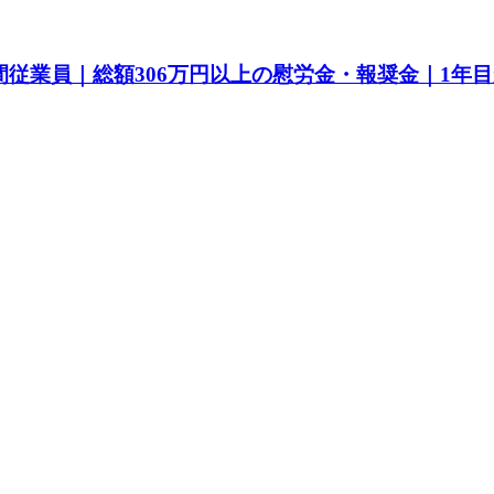
間従業員｜総額306万円以上の慰労金・報奨金｜1年