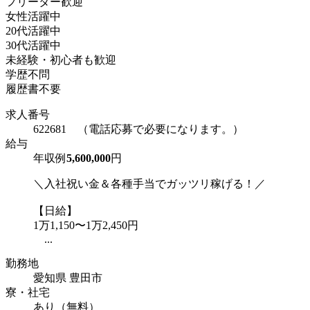
フリーター歓迎
女性活躍中
20代活躍中
30代活躍中
未経験・初心者も歓迎
学歴不問
履歴書不要
求人番号
622681 （電話応募で必要になります。）
給与
年収例
5,600,000
円
＼入社祝い金＆各種手当でガッツリ稼げる！／
【日給】
1万1,150〜1万2,450円
...
勤務地
愛知県 豊田市
寮・社宅
あり（無料）