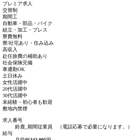
プレミア求人
交替制
期間工
自動車・部品・バイク
組立・加工・プレス
寮費無料
寮/社宅あり・住み込み
高収入
赴任旅費の補助あり
社会保険完備
車通勤OK
土日休み
女性活躍中
20代活躍中
30代活躍中
未経験・初心者も歓迎
敷地内禁煙
求人番号
鈴鹿_期間従業員 （電話応募で必要になります。）
給与
月収例
342,095
円