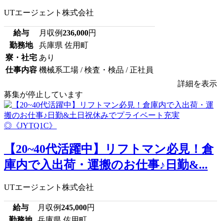
UTエージェント株式会社
給与
月収例
236,000
円
勤務地
兵庫県 佐用町
寮・社宅
あり
仕事内容
機械系工場 / 検査・検品 / 正社員
詳細を表示
募集が停止しています
【20~40代活躍中】リフトマン必見！倉
庫内で入出荷・運搬のお仕事♪日勤&...
UTエージェント株式会社
給与
月収例
245,000
円
勤務地
兵庫県 佐用町