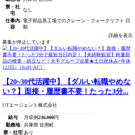
寮・社
なし
宅
仕事内
電子部品系工場でのクレーン・フォークリフト 日
容
勤
詳細を表示
募集が停止しています
【20~30代活躍中】【ダルい転職やめな
い？】面接・履歴書不要！たった3分...
UTエージェント株式会社
給与
月収例
236,000
円
勤務地
兵庫県 佐用町
寮・社宅
あり