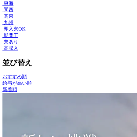
東海
関西
関東
九州
即入寮OK
期間工
寮あり
高収入
並び替え
おすすめ順
給与が高い順
新着順