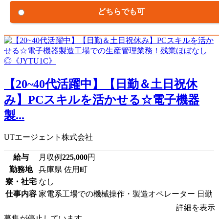
どちらでも可
【20~40代活躍中】【日勤＆土日祝休
み】PCスキルを活かせる☆電子機器
製...
UTエージェント株式会社
給与
月収例
225,000
円
勤務地
兵庫県 佐用町
寮・社宅
なし
仕事内容
家電系工場での機械操作・製造オペレーター 日勤
詳細を表示
募集が停止しています