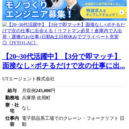
【20~30代活躍中】【3分で即マッチ】
面接なし×ポチるだけで次の仕事に出...
UTエージェント株式会社
給与
月収例
245,000
円
勤務地
兵庫県 佐用町
寮・社
なし
宅
仕事内
電子部品系工場でのクレーン・フォークリフト 日
容
勤