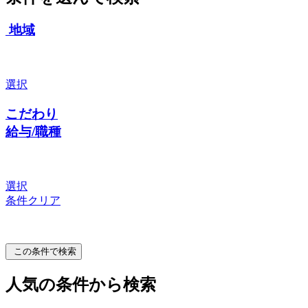
地域
選択
こだわり
給与/職種
選択
条件クリア
この条件で検索
人気の条件から検索