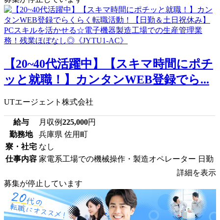
【20~40代活躍中】【スキマ時間にポチ
ッと就職！】カンタンWEB登録でら...
UTエージェント株式会社
給与
月収例
225,000
円
勤務地
兵庫県 佐用町
寮・社宅
なし
仕事内容
家電系工場での機械操作・製造オペレーター 日勤
詳細を表示
募集が停止しています