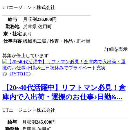
UTエージェント株式会社
給与
月収例
236,000
円
勤務地
兵庫県 佐用町
寮・社宅
あり
仕事内容
機械系工場 / 検査・検品 / 正社員
詳細を表示
募集が停止しています
【20~40代活躍中】リフトマン必見！倉
庫内で入出荷・運搬のお仕事♪日勤&...
UTエージェント株式会社
給与
月収例
245,000
円
勤務地
兵庫県 佐用町