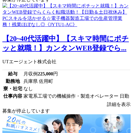
【20~40代活躍中】【スキマ時間にポチ
ッと就職！】カンタンWEB登録でら...
UTエージェント株式会社
給与
月収例
225,000
円
勤務地
兵庫県 佐用町
寮・社宅
なし
仕事内容
家電系工場での機械操作・製造オペレーター 日勤
詳細を表示
募集が停止しています