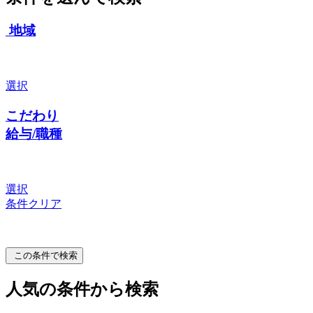
地域
選択
こだわり
給与/職種
選択
条件クリア
この条件で検索
人気の条件から検索