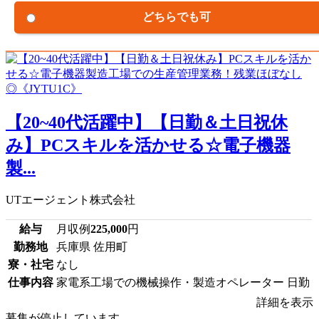
どちらでも可
【20~40代活躍中】【日勤＆土日祝休
み】PCスキルを活かせる☆電子機器
製...
UTエージェント株式会社
給与
月収例
225,000
円
勤務地
兵庫県 佐用町
寮・社宅
なし
仕事内容
家電系工場での機械操作・製造オペレーター 日勤
詳細を表示
募集が停止しています