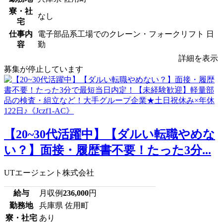
寮・社
なし
宅
仕事内
電子部品系工場でのクレーン・フォークリフト 日
容
勤
詳細を表示
募集が停止しています
【20~30代活躍中】【ダルい転職やめな
い？】面接・履歴書不要！たった3分...
UTエージェント株式会社
給与
月収例
236,000
円
勤務地
兵庫県 佐用町
寮・社宅
あり