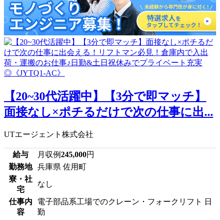
【20~30代活躍中】【3分で即マッチ】
面接なし×ポチるだけで次の仕事に出...
UTエージェント株式会社
給与
月収例
245,000
円
勤務地
兵庫県 佐用町
寮・社
なし
宅
仕事内
電子部品系工場でのクレーン・フォークリフト 日
容
勤