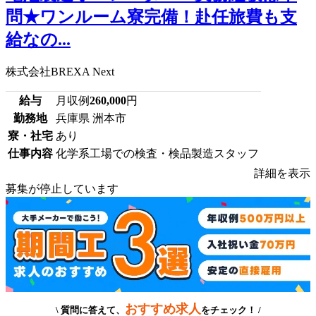
問★ワンルーム寮完備！赴任旅費も支
給なの...
株式会社BREXA Next
給与
月収例
260,000
円
勤務地
兵庫県 洲本市
寮・社宅
あり
仕事内容
化学系工場での検査・検品製造スタッフ
詳細を表示
募集が停止しています
おすすめ求人
\ 質問に答えて、
をチェック！ /