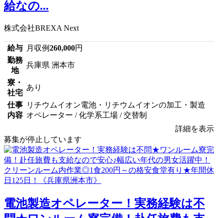
給なの...
株式会社BREXA Next
給与
月収例
260,000
円
勤務
兵庫県 洲本市
地
寮・
あり
社宅
仕事
リチウムイオン電池・リチウムイオンの加工・製造
内容
オペレーター / 化学系工場 / 交替制
詳細を表示
募集が停止しています
電池製造オペレーター！実務経験は不