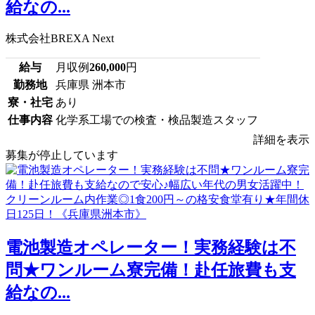
給なの...
株式会社BREXA Next
給与
月収例
260,000
円
勤務地
兵庫県 洲本市
寮・社宅
あり
仕事内容
化学系工場での検査・検品製造スタッフ
詳細を表示
募集が停止しています
電池製造オペレーター！実務経験は不
問★ワンルーム寮完備！赴任旅費も支
給なの...