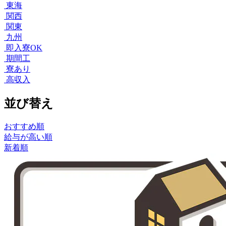
東海
関西
関東
九州
即入寮OK
期間工
寮あり
高収入
並び替え
おすすめ順
給与が高い順
新着順