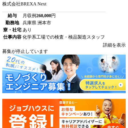
株式会社BREXA Next
給与
月収例
260,000
円
勤務地
兵庫県 洲本市
寮・社宅
あり
仕事内容
化学系工場での検査・検品製造スタッフ
詳細を表示
募集が停止しています