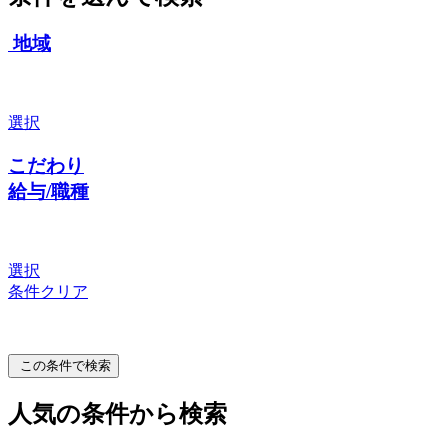
地域
選択
こだわり
給与/職種
選択
条件クリア
この条件で検索
人気の条件から検索