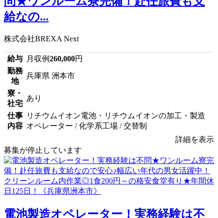
問★ワンルーム寮完備！赴任旅費も支
給なの...
株式会社BREXA Next
給与
月収例
260,000
円
勤務
兵庫県 洲本市
地
寮・
あり
社宅
仕事
リチウムイオン電池・リチウムイオンの加工・製造
内容
オペレーター / 化学系工場 / 交替制
詳細を表示
募集が停止しています
電池製造オペレーター！実務経験は不